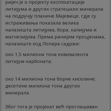
ријеч је о пројекту експлоатације
литијума и других стратешких минерала
на подручју планине Мајевице, гдје су
истраживања показала велика
налазишта литијума, бора, калијума и
магнезијума. Према ранијим процјенама,
налазиште код Лопара садржи:
око 1,5 милиона тона еквивалента
литијум-карбоната;
око 14 милиона тона борне киселине;
десетине милиона тона других
минерала.
Због тога је пројекат већ проглашаван