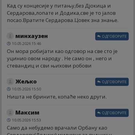
Кад су концесије у питању,без Дјокица и
Сердарова,лопате и Додика,све је то јалов
посао.Вратите Сердарова.Цовек зна знање.
минхаузен
ОДГОВОРИТЕ
10.05.2026 15:46
Он мора робијати као одговор на све сто је
уцинио овом народу . Не само он , него и
стевандиц и сви њихови робови
Жељко
ОДГОВОРИТЕ
10.05.2026 15:50
Ништа не брините, копаће неко други.
Максим
ОДГОВОРИТЕ
10.05.2026 15:53
Само да небудемо врачали Орбану као
Сердарову(Додику) милионе за рудник у