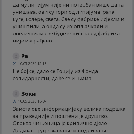
да му литијум није ни потербан више да га
унишава, ови су гори од литијума, рата,
куге, колере, свега. Све су фабрике исјекли и
уништили, а онда су их опљачкали и
опељешили све буџете ништа од фабрика
није изграђено.
Ре
10.05.2026 15:13
Не бој се, дало се Гоцију из Фонда
солидарности, даће се и њима
Зоки
10.05.2026 16:07
Заиста ове информације су велика подршка
за праведније и поштени је друштво.
Оваква чињеница је кривично дјело
Додика, тј угрожавање и подривање