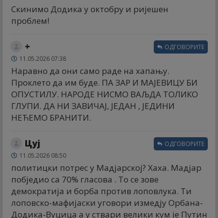
Скинимо Додика у октобру и ријешен
проблем!
+
ОДГОВОРИТЕ
11.05.2026 07:38
Наравно да они само раде на хапању.
Проклето да им буде. ПА ЗАР И МАЈЕВИЦУ БИ
ОПУСТИЛУ. НАРОДЕ НИСМО ВАЉДА ТОЛИКО
ГЛУПИ. ДА НИ ЗАВИЧАЈ, ЈЕДАН , ЈЕДИНИ
НЕЋЕМО БРАНИТИ.
Цуј
ОДГОВОРИТЕ
11.05.2026 08:50
политицки потрес у Мадјарској? Хаха. Мадјар
побједио са 70% гласова . То се зове
демократија и борба против лоповлука. Ти
лоповско-мафијаски уговори измедју Орбана-
Додика-Вуцица а у ствари велики кум је Путин