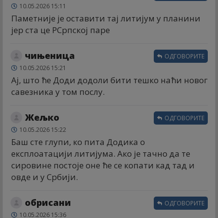
10.05.2026 15:11
Паметније је оставити тај литијум у планини
јер ста це РСрпској паре
чињеница
ОДГОВОРИТЕ
10.05.2026 15:21
Ај, што ће Доди додоли бити тешко наћи новог
савезника у том послу.
Жељко
ОДГОВОРИТЕ
10.05.2026 15:22
Баш сте глупи, ко пита Додика о
експлоатацији литијума. Ако је тачно да те
сировине постоје оне ће се копати кад тад и
овде и у Србији.
обрисани
ОДГОВОРИТЕ
10.05.2026 15:36