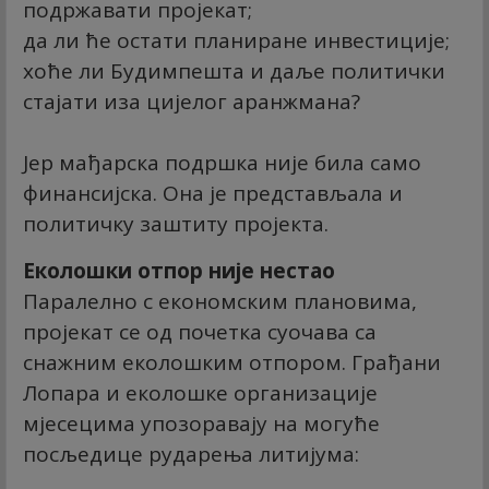
подржавати пројекат;
да ли ће остати планиране инвестиције;
хоће ли Будимпешта и даље политички
стајати иза цијелог аранжмана?
Јер мађарска подршка није била само
финансијска. Она је представљала и
политичку заштиту пројекта.
Еколошки отпор није нестао
Паралелно с економским плановима,
пројекат се од почетка суочава са
снажним еколошким отпором. Грађани
Лопара и еколошке организације
мјесецима упозоравају на могуће
посљедице рударења литијума: