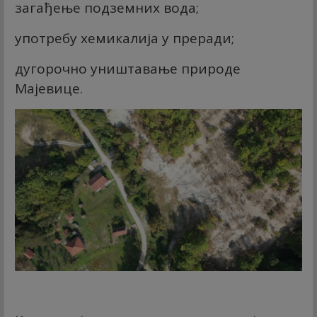
загађење подземних вода;
употребу хемикалија у преради;
дугорочно уништавање природе
Мајевице.