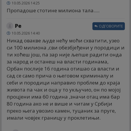
10.05.2026 14:25
Пропадоше стотине милиона тала.....
Ре
ОДГОВОРИТЕ
10.05.2026 14:40
Никад овакве људе нећу моћи схватити, узео
си 100 милиона ,сви обезбјеђени у породици и
ти хоћеш још, па зар није љепше радити онда
за народ и останеш на власти годинама,
Орбан послије 16 година отишао са власти и
сад се само прича о његовом криминалу и
себи и породици направио проблем до краја
живота па чак и оца у то укључио, он по мојој
процјени има 60 година ,значи отац има бар
80 година ако не и више и читам у Србији
преко њега увозио камен, туцаник за пруге,
имали човјек границу у проклетињи.