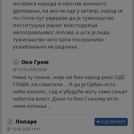
интереса народа и против законито
дјеловање, па ако не оде у затвор, народ се
по стоти пут увјерава да је тужилаштво
институција једног властодржца
непоправљивог лопова, а шта је онда
тужилаштво него хрпа послушника
ухљебљењих не радника.
Око Гром
10.05.2026 20:08
Нема ту плана , није ни био народ реко ОДЕ
ГЛАВА ,па схватили ... И да је Орбан осто
неби копали , сад и убудуће могу само сањат
небитна власт .Дали то био Станиву исто
нема копања ...
Лопаре
ОДГОВОРИТЕ
10.05.2026 14:11