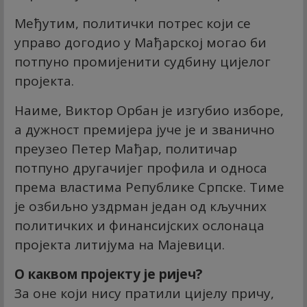
Међутим, политички потрес који се
управо догодио у Мађарској могао би
потпуно промијенити судбину цијелог
пројекта.
Наиме, Виктор Орбан је изгубио изборе,
а дужност премијера јуче је и званично
преузео Петер Мађар, политичар
потпуно другачијег профила и односа
према властима Републике Српске. Тиме
је озбиљно уздрман један од кључних
политичких и финансијских ослонаца
пројекта литијума на Мајевици.
О каквом пројекту је ријеч?
За оне који нису пратили цијелу причу,