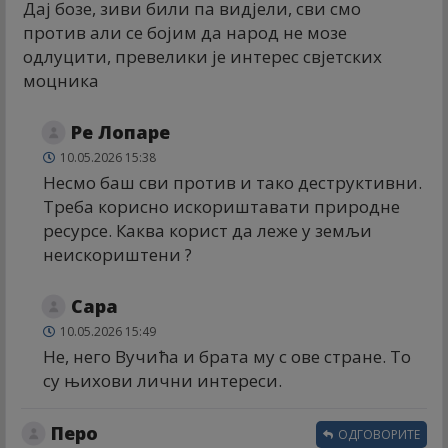
Дај бозе, зиви били па видјели, сви смо
против али се бојим да народ не мозе
одлуцити, превелики је интерес свјетских
моцника
Ре Лопаре
10.05.2026 15:38
Несмо баш сви против и тако деструктивни.
Треба корисно искориштавати природне
ресурсе. Каква корист да леже у земљи
неискориштени ?
Сара
10.05.2026 15:49
Не, него Вучића и брата му с ове стране. То
су њихови лични интереси.
Перо
ОДГОВОРИТЕ