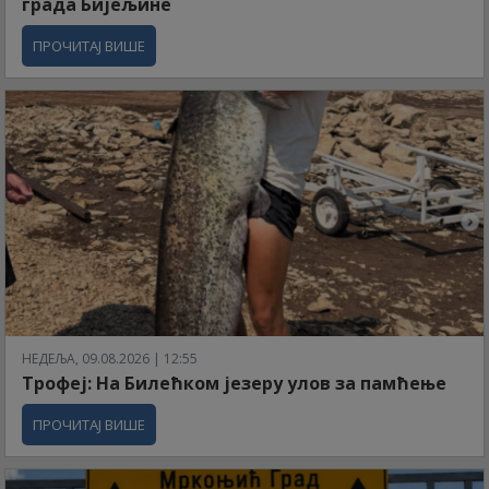
града Бијељине
ПРОЧИТАЈ ВИШЕ
НЕДЕЉА, 09.08.2026 | 12:55
Трофеј: На Билећком језеру улов за памћење
ПРОЧИТАЈ ВИШЕ