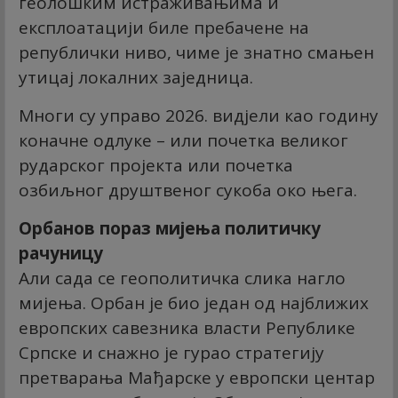
геолошким истраживањима и
експлоатацији биле пребачене на
републички ниво, чиме је знатно смањен
утицај локалних заједница.
Многи су управо 2026. видјели као годину
коначне одлуке – или почетка великог
рударског пројекта или почетка
озбиљног друштвеног сукоба око њега.
Орбанов пораз мијења политичку
рачуницу
Али сада се геополитичка слика нагло
мијења. Орбан је био један од најближих
европских савезника власти Републике
Српске и снажно је гурао стратегију
претварања Мађарске у европски центар