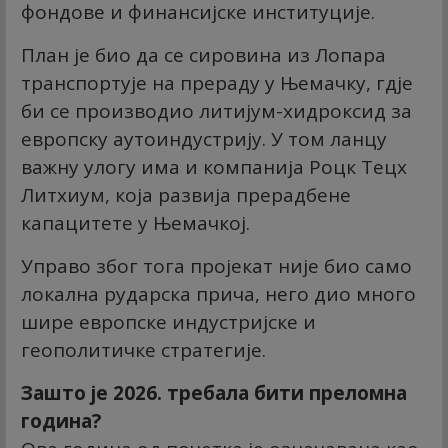
фондове и финансијске институције.
План је био да се сировина из Лопара
транспортује на прераду у Њемачку, гдје
би се производио литијум-хидроксид за
европску аутоиндустрију. У том ланцу
важну улогу има и компанија Роцк Тецх
Литхиум, која развија прерадбене
капацитете у Њемачкој.
Управо због тога пројекат није био само
локална рударска прича, него дио много
шире европске индустријске и
геополитичке стратегије.
Зашто је 2026. требала бити преломна
година?