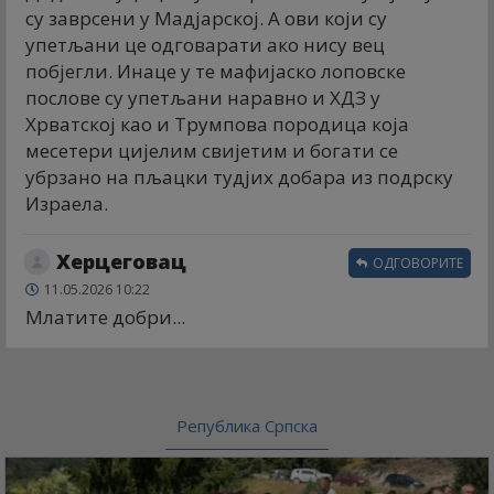
су заврсени у Мадјарској. А ови који су
упетљани це одговарати ако нису вец
побјегли. Инаце у те мафијаско лоповске
послове су упетљани наравно и ХДЗ у
Хрватској као и Трумпова породица која
месетери цијелим свијетим и богати се
убрзано на пљацки тудјих добара из подрску
Израела.
Херцеговац
ОДГОВОРИТЕ
11.05.2026 10:22
Млатите добри...
Република Српска