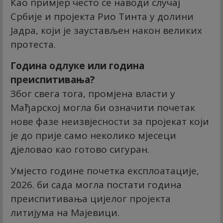
Као примјер често се наводи случај
Србије и пројекта Рио Тинта у долини
Јадра, који је заустављен након великих
протеста.
Година одлуке или година
преиспитивања?
Због свега тога, промјена власти у
Мађарској могла би означити почетак
нове фазе неизвјесности за пројекат који
је до прије само неколико мјесеци
дјеловао као готово сигуран.
Умјесто године почетка експлоатације,
2026. би сада могла постати година
преиспитивања цијелог пројекта
литијума на Мајевици.