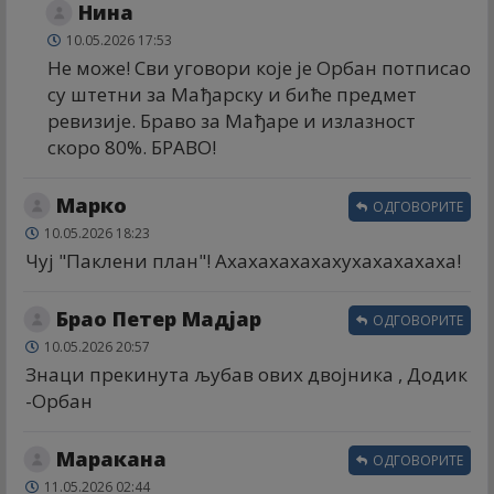
Нина
10.05.2026 17:53
Не може! Сви уговори које је Орбан потписао
су штетни за Мађарску и биће предмет
ревизије. Браво за Мађаре и излазност
скоро 80%. БРАВО!
Марко
ОДГОВОРИТЕ
10.05.2026 18:23
Чуј "Паклени план"! Ахахахахахахyхахахахаха!
Брао Петер Мадјар
ОДГОВОРИТЕ
10.05.2026 20:57
Знаци прекинута љубав ових двојника , Додик
-Орбан
Маракана
ОДГОВОРИТЕ
11.05.2026 02:44