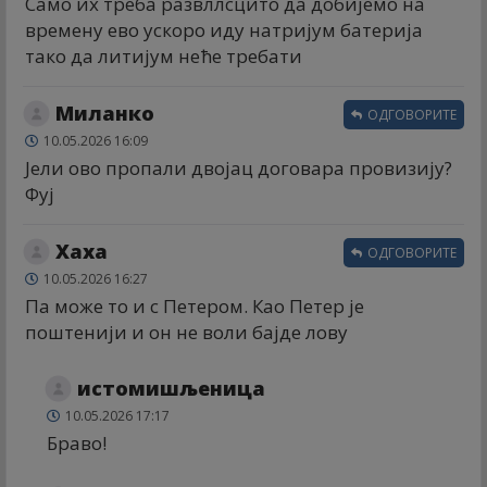
Само их треба развллсцито да добијемо на
времену ево ускоро иду натријум батерија
тако да литијум неће требати
Миланко
ОДГОВОРИТЕ
10.05.2026 16:09
Јели ово пропали двојац договара провизију?
Фуј
Хаха
ОДГОВОРИТЕ
10.05.2026 16:27
Па може то и с Петером. Као Петер је
поштенији и он не воли бајде лову
истомишљеница
10.05.2026 17:17
Браво!