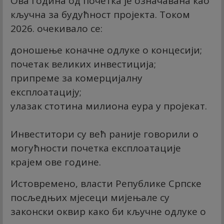
Ова година од почетка је означавана као
кључна за будућност пројекта. Током
2026. очекивало се:
доношење коначне одлуке о концесији;
почетак великих инвестиција;
припреме за комерцијалну
експлоатацију;
улазак стотина милиона еура у пројекат.
Инвеститори су већ раније говорили о
могућности почетка експлоатације
крајем ове године.
Истовремено, власти Републике Српске
посљедњих мјесеци мијењале су
законски оквир како би кључне одлуке о