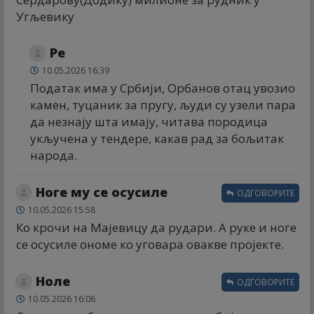
Угљевику
Ре
10.05.2026 16:39
Податак има у Србији, Орбанов отац увозио
камен, туцаник за пругу, људи су узели пара
да незнају шта имају, читава породица
укључена у тендере, какав рад за бољитак
народа.
Ноге му се осусиле
ОДГОВОРИТЕ
10.05.2026 15:58
Ко крочи на Мајевицу да рудари. А руке и ноге
се осусиле ономе ко уговара овакве пројекте.
Ноле
ОДГОВОРИТЕ
10.05.2026 16:06