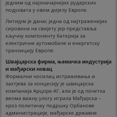
једним од најзначајнијих рударских
подухвата у овом дијелу Европе.
Литијум је данас једна од најтраженијих
сировина на свијету јер представља
кључну компоненту батерија за
електричне аутомобиле и енергетску
транзицију Европе.
Швајцарска фирма, њемачка индустрија
и мађарски новац
Формални носилац истраживања и
захтјева за концесију је швицарска
компанија Арцоре АГ, али је од почетка
веома важну улогу играла Мађарска –
кроз политичку подршку Орбанове
администрације, мађарске државне