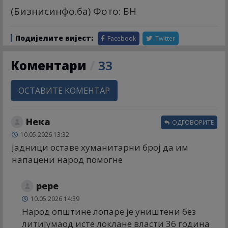
(Бизнисинфо.ба) Фото: БН
Подијелите вијест:
Facebook
Twitter
Коментари
/
33
ОСТАВИТЕ КОМЕНТАР
Нека
ОДГОВОРИТЕ
10.05.2026 13:32
Јадници оставе хуманитарни број да им
напацени народ помогне
рере
10.05.2026 14:39
Народ општине лопаре је уништени без
литијумаод исте локлане власти 36 година