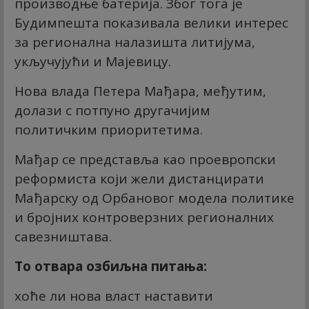
производње батерија. Због тога је
Будимпешта показивала велики интерес
за регионална налазишта литијума,
укључујући и Мајевицу.
Нова влада Петера Мађара, међутим,
долази с потпуно другачијим
политичким приоритетима.
Мађар се представља као проевропски
реформиста који жели дистанцирати
Мађарску од Орбановог модела политике
и бројних контроверзних регионалних
савезништава.
То отвара озбиљна питања:
хоће ли нова власт наставити