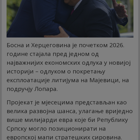
Босна и Херцеговина је почетком 2026.
године стајала пред једном од
најважнијих економских одлука у новијој
историји – одлуком о покретању
експлоатације литијума на Мајевици, на
подручју Лопара.
Пројекат је мјесецима представљан као
велика развојна шанса, улагање вриједно
више милијарди евра које би Републику
Српску могло позиционирати на
европској мапи стратешких сировина.