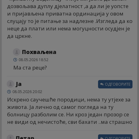
дозвољава дуплу дјелатност ,а да ли је уопсте
и пријављена приватна ординација у овом
слуцају то је питање за надлезне .Изгледа да ко
неце да плати или нема могуцности осудјен је
да цркне.
Похваљена
08.05.2026 18:52
Ма ста реце?
Ја
ОДГОВОРИТЕ
08.05.2026 20:02
Искрено саучешће породици, нема ту утјехе за
живота. Ја лично од самог погледа на ту
болницу разболим се. Ни кроз један прозор се
не види од нечистоће, сви бахати ..ма страшно
Петар
ОДГОВОРИТЕ