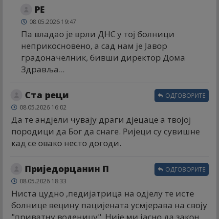
РЕ
08.05.2026 19:47
Па владао је врли ДНС у тој болници
неприкосновено, а сад нам је Јавор
градоначелник, бивши директор Дома
Здравља...
Ста реци
ОДГОВОРИТЕ
08.05.2026 16:02
Да те андјели чувају драги дјецаце а твојој
породици да Бог да снаге. Ријеци су сувишне
кад се овако несто догоди.
Приједорцанин П
ОДГОВОРИТЕ
08.05.2026 18:33
Ниста цудно ,педијатрица на одјелу те исте
болнице вецину пацијената усмјерава на своју
"приватну воденицу" .Није ми јасно да закон