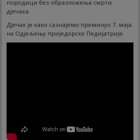
породици без образложења смрти
дјечака.
Дјечак је како сазнајемо преминуо 7. маја
на Одјељењу приједорске Педијатрије.