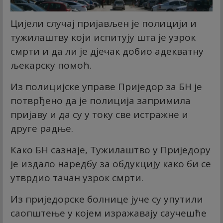
Цијели случај пријављен је полицији и
тужилаштву који испитују шта је узрок
смрти и да ли је дјечак добио адекватну
љекарску помоћ.
Из полицијске управе Приједор за БН је
потврђено да је полиција запримила
пријаву и да су у току све истражне и
друге радње.
Како БН сазнаје, Тужилаштво у Приједору
је издало наредбу за обдукцију како би се
утврдио тачан узрок смрти.
Из приједорске болнице јуче су упутили
саопштење у којем изражавају саучешће