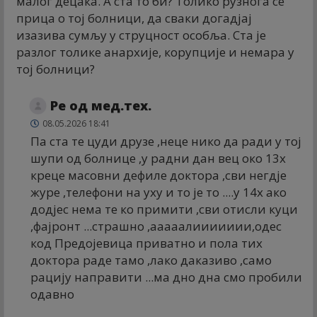
малог децака. А ста то би? Толико рузнога се
прица о тој болници, да сваки догадјај
изазива сумљу у струцност особља. Ста је
разлог толике анархије, корупције и немара у
тој болници?
Ре од мед.тех.
08.05.2026 18:41
Па ста те цуди друзе ,неце нико да ради у тој
шупи од болнице ,у радни дан вец око 13х
креце масовни дефиле доктора ,сви негдје
журе ,телефони на уху и то је то ....у 14х ако
додјес нема те ко примити ,сви отисли куци
,фајронт ...страшно ,ааааалиииииии,одес
код Предојевица приватно и пола тих
доктора раде тамо ,лако даказиво ,само
рацију направити ...ма дно дна смо пробили
одавно