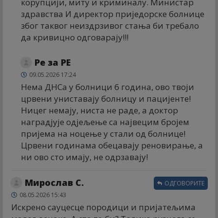
корупцији, миту и криминалу. Министар
здравства И директор приједорске болнице
због таквог неиздрзивог стања би требало
да кривицно одговарају!!!
Ре за РЕ
09.05.2026 17:24
Нема ДНСа у болници 6 година, ово твоји
црвени униставају болницу и пацијенте!
Ницег немају, ниста не раде, а доктор
наградјује одјељење са највецим бројем
пријема на ноцење у стали од болнице!
Црвени годинама обецавају реновирање, а
ни ово сто имају, не одрзавају!
Мирослав С.
ОДГОВОРИТЕ
08.05.2026 15:43
Искрено сауцесце породици и пријатељима