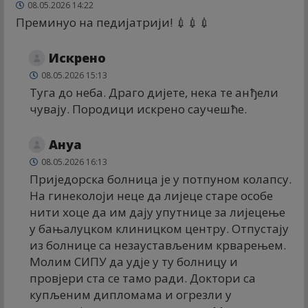
08.05.2026 14:22
Преминуо на педијатрији! 💉💉💉
Искрено
08.05.2026 15:13
Туга до неба. Драго дијете, нека те анђели
чувају. Породици искрено саучешће.
Анyа
08.05.2026 16:13
Приједорска болница је у потпуном колапсу.
На гинеколоји неце да лијеце старе особе
нити хоце да им дају упутнице за лијецење
у бањалуцком клиницком центру. Отпустају
из болнице са незаустављеним крварењем.
Молим СИПУ да удје у ту болницу и
провјери ста се тамо ради. Доктори са
купљеним дипломама и огрезли у