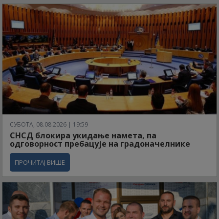
СУБОТА, 08.08.2026 | 19:59
СНСД блокира укидање намета, па
одговорност пребацује на градоначелнике
ПРОЧИТАЈ ВИШЕ