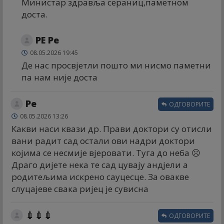
Министар здравља сераниц,паметном
доста.
РЕ Ре
08.05.2026 19:45
Де нас просвјетли пошто ми нисмо паметни
па нам није доста
Ре
ОДГОВОРИТЕ
08.05.2026 13:26
Какви наси квази др. Прави доктори су отисли
вани радит сад остали ови надри доктори
којима се несмије вјеровати. Туга до неба ☹️
Драго дијете нека те сад цувају андјели а
родитељима искрено сауцесце. За овакве
слуцајеве свака ријец је сувисна
💉💉💉
ОДГОВОРИТЕ