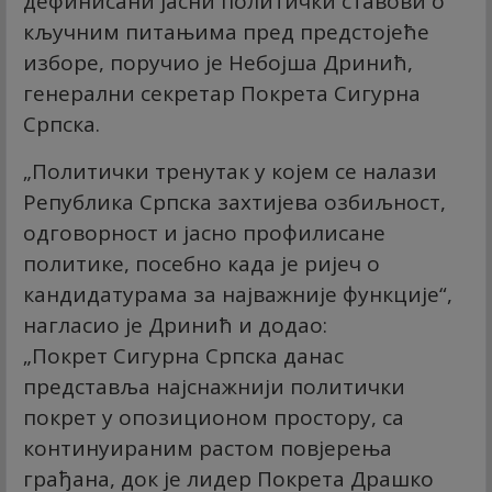
дефинисани јасни политички ставови о
кључним питањима пред предстојеће
изборе, поручио је Небојша Дринић,
генерални секретар Покрета Сигурна
Српска.
„Политички тренутак у којем се налази
Република Српска захтијева озбиљност,
одговорност и јасно профилисане
политике, посебно када је ријеч о
кандидатурама за најважније функције“,
нагласио је Дринић и додао:
„Покрет Сигурна Српска данас
представља најснажнији политички
покрет у опозиционом простору, са
континуираним растом повјерења
грађана, док је лидер Покрета Драшко