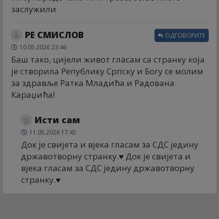
заслужили
РЕ СМИСЛОВ
ОДГОВОРИТЕ
10.05.2026 23:46
Баш тако, цијели живот гласам са странку која
је створила Републику Српску и Богу се молим
за здравље Ратка Младића и Радована
Караџића!
Исти сам
11.05.2026 17:45
Док је свијета и вјека гласам за СДС једину
државотворну странку.♥️ Док је свијета и
вјека гласам за СДС једину државотворну
странку.♥️