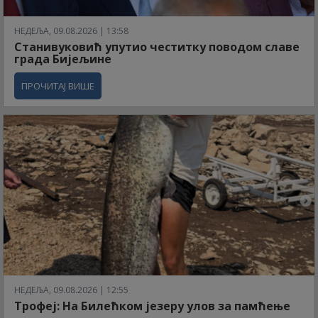
НЕДЕЉА, 09.08.2026 | 13:58
Станивуковић упутио честитку поводом славе
града Бијељине
ПРОЧИТАЈ ВИШЕ
НЕДЕЉА, 09.08.2026 | 12:55
Трофеј: На Билећком језеру улов за памћење