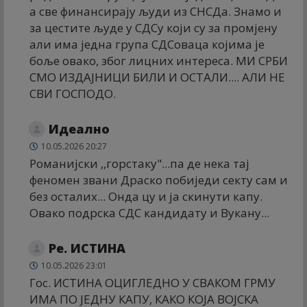
а све финансирају људи из СНСДа. Знамо и
за цестите људе у СДСу који су за промјену
али има једна група СДСоваца којима је
боље овако, због лицних интереса. МИ СРБИ
СМО ИЗДАЈНИЦИ БИЛИ И ОСТАЛИ.... АЛИ НЕ
СВИ ГОСПОДО.
Идеално
10.05.2026 20:27
Романијски ,,горстаку"...па де нека тај
феномен звани Драско побиједи секту сам и
без осталих... Онда цу и ја скинути капу.
Овако подрска СДС кандидату и Вукану...
Ре. ИСТИНА
10.05.2026 23:01
Гос. ИСТИНА ОЦИГЛЕДНО У СВАКОМ ГРМУ
ИМА ПО ЈЕДНУ КАПУ, КАКО КОЈА ВОЈСКА