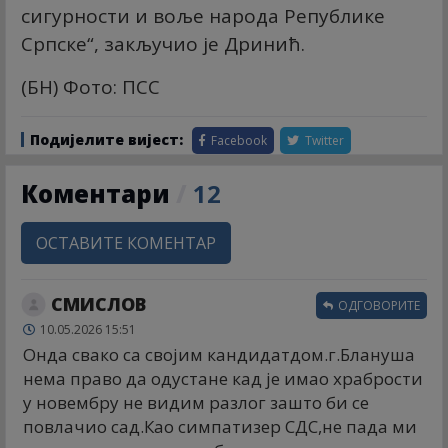
сигурности и воље народа Републике
Српске“, закључио је Дринић.
(БН) Фото: ПСС
Подијелите вијест:
Facebook
Twitter
Коментари
/
12
ОСТАВИТЕ КОМЕНТАР
СМИСЛОВ
ОДГОВОРИТЕ
10.05.2026 15:51
Онда свако са својим кандидатдом.г.Блануша
нема право да одустане кад је имао храбрости
у новембру не видим разлог зашто би се
повлачио сад.Као симпатизер СДС,не пада ми