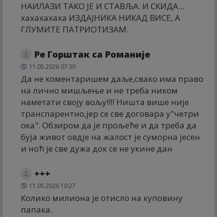
НАИЛАЗИ ТАКО ЈЕ И СТАВЉА. И СКИДА...
хахахахаха ИЗДАЈНИКА НИКАД ВИСЕ, А
ГЛУМИТЕ ПАТРИОТИЗАМ.
Ре Горштак са Романије
11.05.2026 07:30
Да не коментаришем даље,свако има право
на лично мишљење и не треба ником
наметати своју вољу!!!! Ништа више није
транспарентно,јер се све договара у"четри
ока". Обзиром да је прољеће и да треба да
буја живот овдје на жалост је суморна јесен
и ноћ је све дужа док се не укине дан
+++
11.05.2026 10:27
Колико милиона је отисло на куповину
папака.