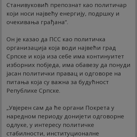
Станивуковић препознат као политичар
који носи највећу енергију, подршку и
очекивања грађана“.
Он је казао да ПСС као политичка
организација која води највећи град
Српске и која иза себе има континуитет
изборних побједа, има обавезу да понуди
јасан политички правац и одговоре на
питања која су важна за будућност
Републике Српске.
„Увјерен сам да ће органи Покрета у
наредном периоду донијети одговорне
одлуке, у интересу политичке
стабилности, институционалне