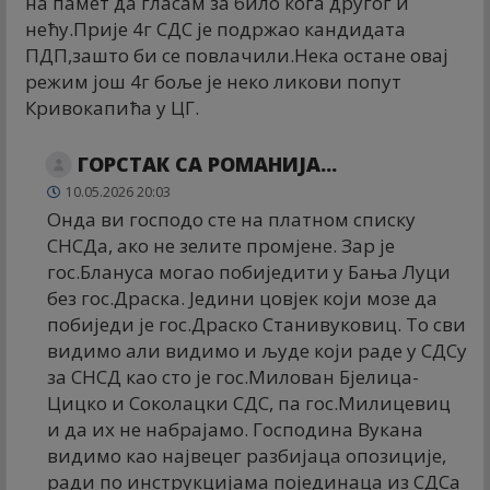
на памет да гласам за било кога другог и
нећу.Прије 4г СДС је подржао кандидата
ПДП,зашто би се повлачили.Нека остане овај
режим још 4г боље је неко ликови попут
Кривокапића у ЦГ.
ГОРСТАК СА РОМАНИЈА...
10.05.2026 20:03
Онда ви господо сте на платном списку
СНСДа, ако не зелите промјене. Зар је
гос.Блануса могао побиједити у Бања Луци
без гос.Драска. Једини цовјек који мозе да
побиједи је гос.Драско Станивуковиц. То сви
видимо али видимо и људе који раде у СДСу
за СНСД као сто је гос.Милован Бјелица-
Цицко и Соколацки СДС, па гос.Милицевиц
и да их не набрајамо. Господина Вукана
видимо као највецег разбијаца опозиције,
ради по инструкцијама појединаца из СДСа