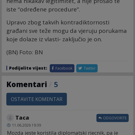
nema nikakav legitimitet, a nije prošao te
iste “određene procedure”.
Upravo zbog takvih kontradiktornosti
građani sve teže mogu da vjeruju porukama
koje dolaze iz vlasti- zaključio je on.
(BN) Foto: BN
Podijelite vijest:
Facebook
Twitter
Komentari
/
5
OSTAVITE KOMENTAR
Taca
ODGOVORITE
11.06.2026 19:39
Mozda jeste koristila diplomatski rjecnik, pa je