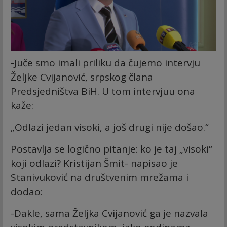
-Juče smo imali priliku da čujemo intervju
Željke Cvijanović, srpskog člana
Predsjedništva BiH. U tom intervjuu ona
kaže:
„Odlazi jedan visoki, a još drugi nije došao.“
Postavlja se logično pitanje: ko je taj „visoki“
koji odlazi? Kristijan Šmit- napisao je
Stanivuković na društvenim mrežama i
dodao:
-Dakle, sama Željka Cvijanović ga je nazvala