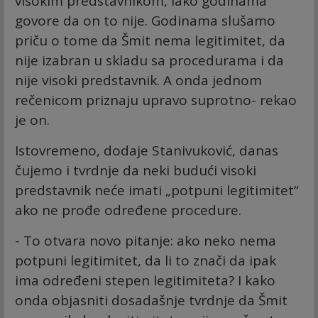
visokim predstavnikom, iako godinama
govore da on to nije. Godinama slušamo
priču o tome da Šmit nema legitimitet, da
nije izabran u skladu sa procedurama i da
nije visoki predstavnik. A onda jednom
rečenicom priznaju upravo suprotno- rekao
je on.
Istovremeno, dodaje Stanivuković, danas
čujemo i tvrdnje da neki budući visoki
predstavnik neće imati „potpuni legitimitet“
ako ne prođe određene procedure.
- To otvara novo pitanje: ako neko nema
potpuni legitimitet, da li to znači da ipak
ima određeni stepen legitimiteta? I kako
onda objasniti dosadašnje tvrdnje da Šmit