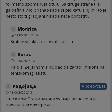
formalno spomenula titulu. Sa druge strane ti si
ga definitivno priznao kada si pio kafu s njim i to je
nesto sto ti gradjani nikada nece oprostiti.
Modrica
11.06.2026 23:26
Smit je visoki a ovi ostali su sica
Borac
12.06.2026 16:17
Pa ti si Zeljkinom sinu dao da zaradi milione na
teniskom igralistu.
Радојица
ODGOVORITE
11.06.2026 21:31
Ни самом Станивуковићу није јасно која је
поента његове приче