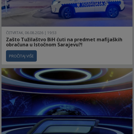
ČETVRTAK, 06.08.2026 | 19:53
Zašto Tužilaštvo BiH ćuti na predmet mafijaških
obračuna u Istočnom Sarajevu?!
PROČITAJ VIŠE