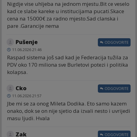
Nigdje vise uhljeba na jednom mjestu.Bit ce veselo
kad ce slabe kareke u institucijama pucati.Skace
cena na 15000€ za radno mjesto.Sad clanska i
pare .Garancije nema
Pušenje
ODGOVORITE
11.06.2026 21:46
Raspad sistema još sad kad je Federacija tužila za
PDV oko 170 miliona sve Burletovi potezi i politika
kolapsa.
Cko
ODGOVORITE
11.06.2026 21:57
Jbe mi se za onog Mileta Dodika. Eto samo kazem
onako, dok se on nije sjetio da izvali nesto i uvrijedi
masu ljudi. Hvala
Zak
ODGOVORITE