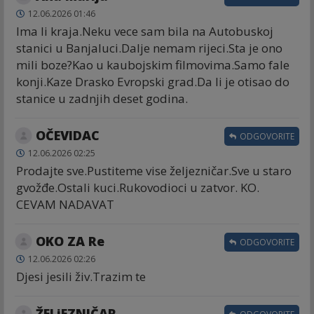
12.06.2026 01:46
Ima li kraja.Neku vece sam bila na Autobuskoj
stanici u Banjaluci.Dalje nemam rijeci.Sta je ono
mili boze?Kao u kaubojskim filmovima.Samo fale
konji.Kaze Drasko Evropski grad.Da li je otisao do
stanice u zadnjih deset godina.
OČEVIDAC
ODGOVORITE
12.06.2026 02:25
Prodajte sve.Pustiteme vise željezničar.Sve u staro
gvožđe.Ostali kuci.Rukovodioci u zatvor. KO.
CEVAM NADAVAT
OKO ZA Re
ODGOVORITE
12.06.2026 02:26
Djesi jesili živ.Trazim te
ŽELjEZNIČAR