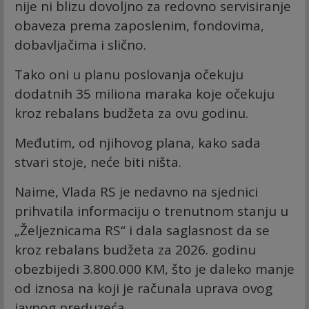
nije ni blizu dovoljno za redovno servisiranje
obaveza prema zaposlenim, fondovima,
dobavljačima i slično.
Tako oni u planu poslovanja očekuju
dodatnih 35 miliona maraka koje očekuju
kroz rebalans budžeta za ovu godinu.
Međutim, od njihovog plana, kako sada
stvari stoje, neće biti ništa.
Naime, Vlada RS je nedavno na sjednici
prihvatila informaciju o trenutnom stanju u
„Željeznicama RS“ i dala saglasnost da se
kroz rebalans budžeta za 2026. godinu
obezbijedi 3.800.000 КM, što je daleko manje
od iznosa na koji je računala uprava ovog
javnog preduzeća.