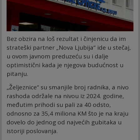
Bez obzira na loš rezultat i činjenicu da im
strateški partner „Nova Ljubija“ ide u stečaj,
u ovom javnom preduzeću su i dalje
optimistični kada je njegova budućnost u
pitanju.
„Željeznice“ su smanjile broj radnika, a nivo
rashoda održale na nivou iz 2024. godine,
međutim prihodi su pali za 40 odsto,
odnosno za 35,4 miliona KM što je na kraju
dovelo do jednog od najvećih gubitaka u
istoriji poslovanja.