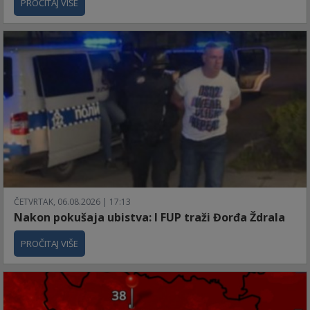
PROČITAJ VIŠE
ČETVRTAK, 06.08.2026 | 17:13
Nakon pokušaja ubistva: I FUP traži Đorđa Ždrala
PROČITAJ VIŠE