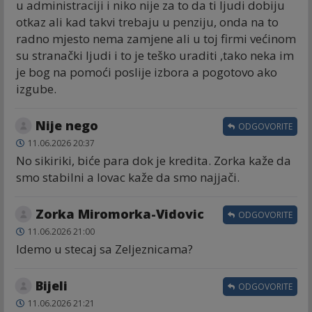
u administraciji i niko nije za to da ti ljudi dobiju
otkaz ali kad takvi trebaju u penziju, onda na to
radno mjesto nema zamjene ali u toj firmi većinom
su stranački ljudi i to je teško uraditi ,tako neka im
je bog na pomoći poslije izbora a pogotovo ako
izgube.
Nije nego
ODGOVORITE
11.06.2026 20:37
No sikiriki, biće para dok je kredita. Zorka kaže da
smo stabilni a lovac kaže da smo najjači.
Zorka Miromorka-Vidovic
ODGOVORITE
11.06.2026 21:00
Idemo u stecaj sa Zeljeznicama?
Bijeli
ODGOVORITE
11.06.2026 21:21