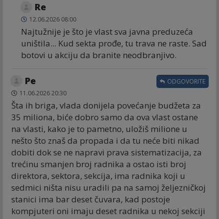
Re
12.06.2026 08:00
Najtužnije je što je vlast sva javna preduzeća
uništila... Kud sekta prođe, tu trava ne raste. Sad
botovi u akciju da branite neodbranjivo.
Ре
ODGOVORITE
11.06.2026 20:30
Šta ih briga, vlada donijela povećanje budžeta za
35 miliona, biće dobro samo da ova vlast ostane
na vlasti, kako je to pametno, uložiš milione u
nešto što znaš da propada i da tu neće biti nikad
dobiti dok se ne napravi prava sistematizacija, za
trećinu smanjen broj radnika a ostao isti broj
direktora, sektora, sekcija, ima radnika koji u
sedmici ništa nisu uradili pa na samoj željezničkoj
stanici ima bar deset čuvara, kad postoje
kompjuteri oni imaju deset radnika u nekoj sekciji