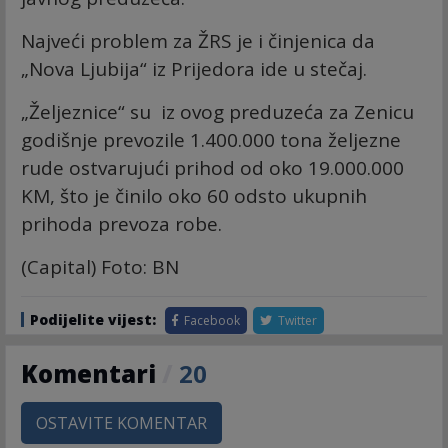
Najveći problem za ŽRS je i činjenica da
„Nova Ljubija“ iz Prijedora ide u stečaj.
„Željeznice“ su iz ovog preduzeća za Zenicu
godišnje prevozile 1.400.000 tona željezne
rude ostvarujući prihod od oko 19.000.000
KM, što je činilo oko 60 odsto ukupnih
prihoda prevoza robe.
(Capital) Foto: BN
Podijelite vijest:
Facebook
Twitter
Komentari
/
20
OSTAVITE KOMENTAR