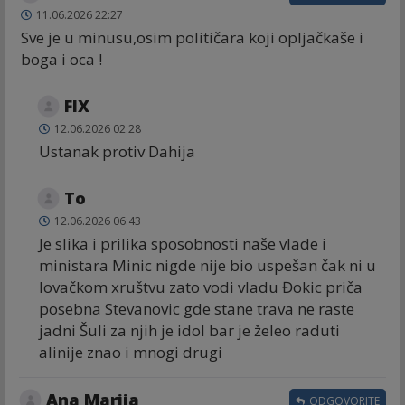
11.06.2026 22:27
Sve je u minusu,osim političara koji opljačkaše i
boga i oca !
FIX
12.06.2026 02:28
Ustanak protiv Dahija
To
12.06.2026 06:43
Je slika i prilika sposobnosti naše vlade i
ministara Minic nigde nije bio uspešan čak ni u
lovačkom xruštvu zato vodi vladu Đokic priča
posebna Stevanovic gde stane trava ne raste
jadni Šuli za njih je idol bar je želeo raduti
alinije znao i mnogi drugi
Ana Marija
ODGOVORITE