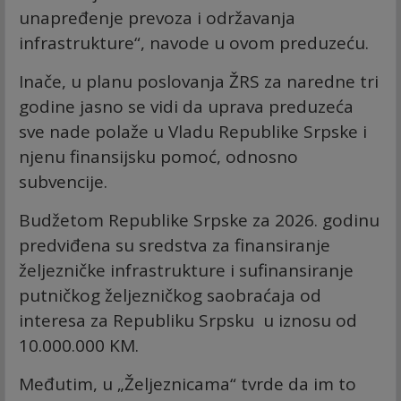
unapređenje prevoza i održavanja
infrastrukture“, navode u ovom preduzeću.
Inače, u planu poslovanja ŽRS za naredne tri
godine jasno se vidi da uprava preduzeća
sve nade polaže u Vladu Republike Srpske i
njenu finansijsku pomoć, odnosno
subvencije.
Budžetom Republike Srpske za 2026. godinu
predviđena su sredstva za finansiranje
željezničke infrastrukture i sufinansiranje
putničkog željezničkog saobraćaja od
interesa za Republiku Srpsku u iznosu od
10.000.000 KM.
Međutim, u „Željeznicama“ tvrde da im to