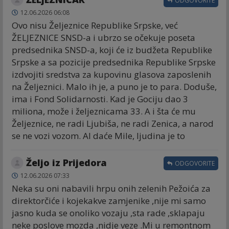
ODGOVORITE
12.06.2026 06:08
Ovo nisu Željeznice Republike Srpske, već
ŽELJEZNICE SNSD-a i ubrzo se očekuje poseta
predsednika SNSD-a, koji će iz budžeta Republike
Srpske a sa pozicije predsednika Republike Srpske
izdvojiti sredstva za kupovinu glasova zaposlenih
na Željeznici. Malo ih je, a puno je to para. Doduše,
ima i Fond Solidarnosti. Kad je Gociju dao 3
miliona, može i željeznicama 33. A i šta će mu
Željeznice, ne radi Ljubiša, ne radi Zenica, a narod
se ne vozi vozom. Al daće Mile, ljudina je to
Željo iz Prijedora
ODGOVORITE
12.06.2026 07:33
Neka su oni nabavili hrpu onih zelenih Pežoića za
direktorčiće i kojekakve zamjenike ,nije mi samo
jasno kuda se onoliko vozaju ,sta rade ,sklapaju
neke poslove mozda ,nidje veze .Mi u remontnom