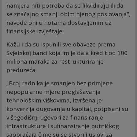
namjera niti potreba da se likvidiraju ili da
se značajno smanji obim njenog poslovanja“,
navode oni u notama dostavljenim uz
finansijske izvještaje.
Kažu i da su ispunili sve obaveze prema
Svjetskoj banci koja im je dala kredit od 100
miliona maraka za restrukturiranje
preduzeća.
„Broj radnika je smanjen bez primjene
nepopularne mjere proglašavanja
tehnološkim viškovima, izvršena je
konverzija dugovanja u kapital, potpisani su
višegodišnji ugovori za finansiranje
infrastrukture i sufinansiranje putničkog
saobraćaja čime su se stvorili uslovi za