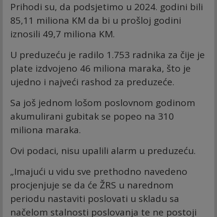
Prihodi su, da podsjetimo u 2024. godini bili
85,11 miliona KM da bi u prošloj godini
iznosili 49,7 miliona KM.
U preduzeću je radilo 1.753 radnika za čije je
plate izdvojeno 46 miliona maraka, što je
ujedno i najveći rashod za preduzeće.
Sa još jednom lošom poslovnom godinom
akumulirani gubitak se popeo na 310
miliona maraka.
Ovi podaci, nisu upalili alarm u preduzeću.
„Imajući u vidu sve prethodno navedeno
procjenjuje se da će ŽRS u narednom
periodu nastaviti poslovati u skladu sa
načelom stalnosti poslovanja te ne postoji