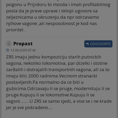
pogonu u Prijrdoru bi mozda i imali profitabilnog
posla da je prave uprave i sklopi ugovore sa
zeljeznicama u okruzenju da npr odrzavamo
njihove vagone ,ali nesposobnost je kod nas
prioritet .
Propast
ODGOVORITE
12.06.2026 07:42
ZRS imaju jednu kompoziciju starih putnickih
vagona, nekoliko lokomotiva, par dizelki i stotine
zarðalih i dotrajalih transportnih vagona, ali za to
imaju bliz 2000 radnima.Vecinom stranacki
postavljenih.Pa normalno da ce biti u
gubicima.Odrzavaju li se pruge, modernituju li se
pruge.Kupuju li se lokomotive.Kupuju li se
vagoni........ U ZRS se samo sjedi, a vise se i ne krade
jer je sve pokradeno....