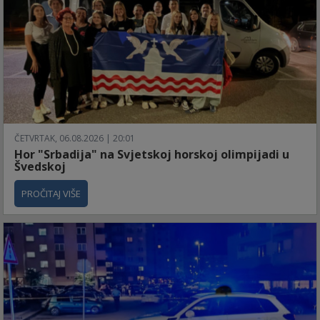
ČETVRTAK, 06.08.2026 | 20:01
Hor "Srbadija" na Svjetskoj horskoj olimpijadi u
Švedskoj
PROČITAJ VIŠE