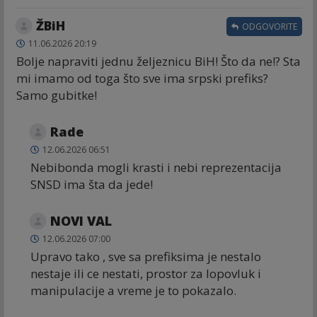
ŽBiH
ODGOVORITE
11.06.2026 20:19
Bolje napraviti jednu željeznicu BiH! Što da ne!? Sta
mi imamo od toga što sve ima srpski prefiks?
Samo gubitke!
Rade
12.06.2026 06:51
Nebibonda mogli krasti i nebi reprezentacija
SNSD ima šta da jede!
NOVI VAL
12.06.2026 07:00
Upravo tako , sve sa prefiksima je nestalo
nestaje ili ce nestati, prostor za lopovluk i
manipulacije a vreme je to pokazalo.