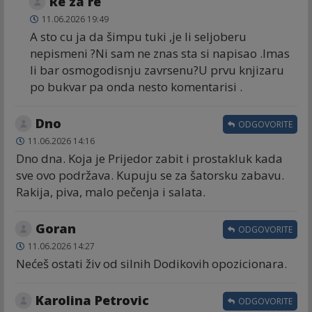
Re za re
11.06.2026 19:49
A sto cu ja da šimpu tuki ,je li seljoberu
nepismeni ?Ni sam ne znas sta si napisao .Imas
li bar osmogodisnju zavrsenu?U prvu knjizaru
po bukvar pa onda nesto komentarisi .
Dno
ODGOVORITE
11.06.2026 14:16
Dno dna. Koja je Prijedor zabit i prostakluk kada
sve ovo podržava. Kupuju se za šatorsku zabavu.
Rakija, piva, malo pečenja i salata.
Goran
ODGOVORITE
11.06.2026 14:27
Nećeš ostati živ od silnih Dodikovih opozicionara.
Karolina Petrovic
ODGOVORITE