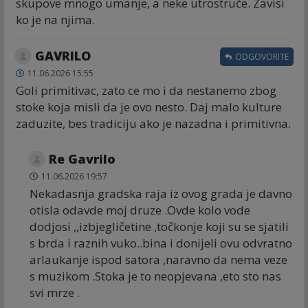
skupove mnogo umanje, a neke utrostruče. Zavisi
ko je na njima.
GAVRILO
ODGOVORITE
11.06.2026 15:55
Goli primitivac, zato ce mo i da nestanemo zbog
stoke koja misli da je ovo nesto. Daj malo kulture
zaduzite, bes tradiciju ako je nazadna i primitivna.
Re Gavrilo
11.06.2026 19:57
Nekadasnja gradska raja iz ovog grada je davno
otisla odavde moj druze .Ovde kolo vode
dodjosi ,,izbjegličetine ,točkonje koji su se sjatili
s brda i raznih vuko..bina i donijeli ovu odvratno
arlaukanje ispod satora ,naravno da nema veze
s muzikom .Stoka je to neopjevana ,eto sto nas
svi mrze .