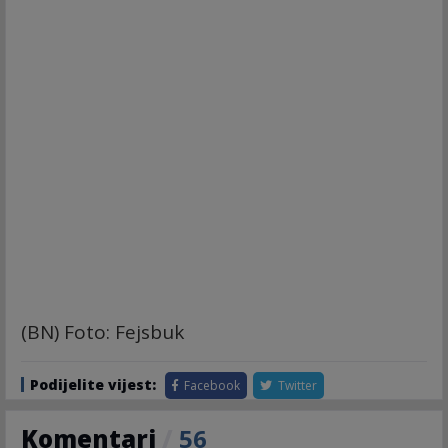
(BN) Foto: Fejsbuk
Podijelite vijest:
Facebook
Twitter
Komentari
/
56