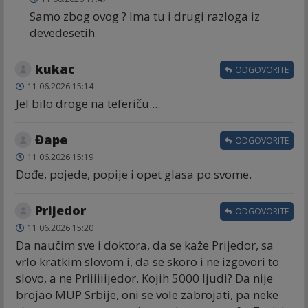
Samo zbog ovog ? Ima tu i drugi razloga iz
devedesetih
kukac
ODGOVORITE
11.06.2026 15:14
Jel bilo droge na teferiču....
Đape
ODGOVORITE
11.06.2026 15:19
Dođe, pojede, popije i opet glasa po svome.
Prijedor
ODGOVORITE
11.06.2026 15:20
Da naučim sve i doktora, da se kaže Prijedor, sa
vrlo kratkim slovom i, da se skoro i ne izgovori to
slovo, a ne Priiiiiijedor. Kojih 5000 ljudi? Da nije
brojao MUP Srbije, oni se vole zabrojati, pa neke