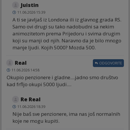
Juistin
11.06.2026 15:39
A ti se javljaš iz Londona ili iz glavnog grada RS.
Samo ovi drugi su tako nadobudni sa nekim
animozitetom prema Prijedoru i svima drugim
koji su manji od njih. Naravno da je bilo mnogo
manje ljudi. Kojih 5000? Mozda 500.
Real
ODGOVORITE
11.06.2026 14:58
Okupio penzionere i gladne....jadno smo društvo
kad frfljo okupi 5000 ljudi....
Re Real
11.06.2026 18:39
Nije baš sve penzionere, ima nas još normalnih
koje ne mogu kupiti.