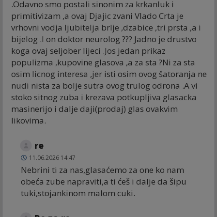
.Odavno smo postali sinonim za krkanluk i
primitivizam ,a ovaj Djajic zvani Vlado Crta je
vrhovni vodja ljubitelja brlje ,dzabice ,tri prsta ,a i
bijelog .I on doktor neurolog ??? Jadno je drustvo
koga ovaj seljober lijeci .Jos jedan prikaz
populizma ,kupovine glasova ,a za sta ?Ni za sta
osim licnog interesa ,jer isti osim ovog šatoranja ne
nudi nista za bolje sutra ovog trulog odrona .A vi
stoko sitnog zuba i krezava potkupljiva glasacka
masinerijo i dalje daji(prodaj) glas ovakvim
likovima.
re
11.06.2026 14:47
Nebrini ti za nas,glasaćemo za one ko nam
obeća zube napraviti,a ti ćeš i dalje da šipu
tuki,stojankinom malom cuki.