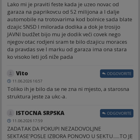
Lako mi je praviti feste kada je uzeo novac od
garaza na paprikovcu od 52 milijona a I dalje
automobile na trotovarima kod bolnice sada blate
dzajic SNSD I milorada dodika a dok je trosijo
JAVNI budžet bijo mu je dodik veći covek nego
njegov otac rodjeni sram te bilo dzajicu moraces
da pravdas sve I marku od garaza ima ona stara
ko visoko leti još niže pada
Vito
ODGOVORITE
11.06.2026 16:57
Toliko ih je bilo da se ne zna ni mjesto, a starosna
struktura jeste za ukc-a.
ISTOCNA SRPSKA
ODGOVORITE
11.06.2026 17:59
ZADATAK DA POKUPI NEZADOVOLJNE
SEKTASE'POSLE IZBORA PONOVO U SEKTU.....TO JE