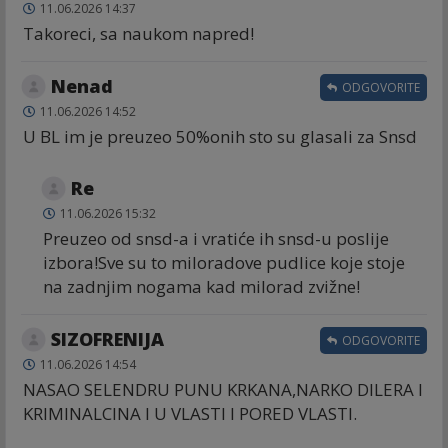
11.06.2026 14:37
Takoreci, sa naukom napred!
Nenad
ODGOVORITE
11.06.2026 14:52
U BL im je preuzeo 50%onih sto su glasali za Snsd
Re
11.06.2026 15:32
Preuzeo od snsd-a i vratiće ih snsd-u poslije
izbora!Sve su to miloradove pudlice koje stoje
na zadnjim nogama kad milorad zvižne!
SIZOFRENIJA
ODGOVORITE
11.06.2026 14:54
NASAO SELENDRU PUNU KRKANA,NARKO DILERA I
KRIMINALCINA I U VLASTI I PORED VLASTI.