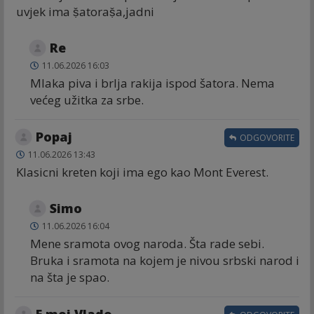
uvjek ima ṣ̌atoraṣ̌a,jadni
Re
11.06.2026 16:03
Mlaka piva i brlja rakija ispod šatora. Nema
većeg užitka za srbe.
Popaj
ODGOVORITE
11.06.2026 13:43
Klasicni kreten koji ima ego kao Mont Everest.
Simo
11.06.2026 16:04
Mene sramota ovog naroda. Šta rade sebi.
Bruka i sramota na kojem je nivou srbski narod i
na šta je spao.
E moj Vlado