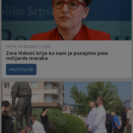
PETAK, 07.08.2026 | 14:29
Zora Vidović krije ko nam je pozajmio pola
milijarde maraka
PROČITAJ VIŠE