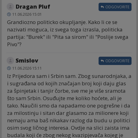
Dragan Pluf
ODGOVORITE
11.06.2026 15:01
Grandiozno politicko okupljanje. Kako li ce se
nazivati moguca, iz svega toga izrasla, politicka
partija: "Burek" ili "Pita sa sirom" ili "Poslije svega
Pivo"?
Smislov
ODGOVORITE
11.06.2026 15:11
Iz Prijedora sam i Srbin sam. Zbog sunarodnjaka, a
i sugrađana od kojih značajan broj koji daju glas
za špinjetak i tanjir čorbe, sve me je više sramota
što sam Srbin. Osuđujte me koliko hoćete, ali je
tako. Naučili smo da napadamo one pogrešne i da
za milostinju i sitan dar glasamo za milionere koji
nemaju ama baš nikakav razlog da budu u politici
osim svog ličnog interesa. Ovdje na slici zaista ima
budala koji će zbog nekog kvazipjevača kojeg je