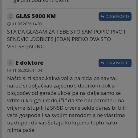
GLAS 5000 KM
ODGOVORITE
11.06.2026 14:03
STA DA GLASAM ZA TEBE STO SAM POPIO PIVO I
SENDVIC ..DOBICES JEDAN PREKO DVA STO
VISI..SELJACINO
E doktore
ODGOVORITE
11.06.2026 14:04
Našto si ti spao,kakva volja naroda pa sav taj
narod si opljačkao zajedno s dodikom dok si
bio,počev od garaže ukc-a pa na dalje,samo se
vrtite u krug,ti i radojičić da ste bili pametni i na
vrijeme istupili iz SNSD crvene sekte danas bi bili
veća gospoda i sa svojim narodom a ne vlastima
uz dupe i da vas šutaju ko krpenu loptu kako
njima paše.