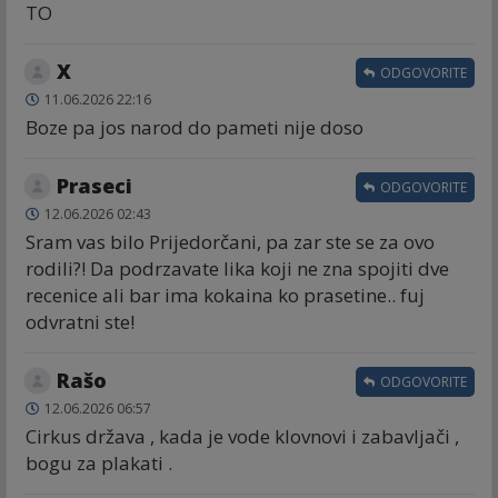
TO
X
ODGOVORITE
11.06.2026 22:16
Boze pa jos narod do pameti nije doso
Praseci
ODGOVORITE
12.06.2026 02:43
Sram vas bilo Prijedorčani, pa zar ste se za ovo
rodili?! Da podrzavate lika koji ne zna spojiti dve
recenice ali bar ima kokaina ko prasetine.. fuj
odvratni ste!
Rašo
ODGOVORITE
12.06.2026 06:57
Cirkus država , kada je vode klovnovi i zabavljači ,
bogu za plakati .