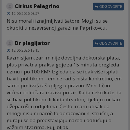
Cirkus Pelegrino
ODGOVORITE
12.06.2026 08:57
Nisu morali iznajmljivati šatore. Mogli su se
okupiti u nezavršenoj garaži na Paprikovcu.
Dr plagijator
ODGOVORITE
12.06.2026 18:15
Razmišljam, zar im nije dovoljna doktorska plata,
plus privatna praksa gdje za 15 minuta pregleda
uzmu i po 100 KM? Izgleda da se ipak više isplati
baviti politikom – em ne radiš ništa konkretno, em
samo prelivaš iz šupljeg u prazno. Meni lično
većina političara izaziva prezir. Kada neko kaže da
se bavi politikom ili kada ih vidim, djeluju mi kao
džeparoši u odijelima. Često imam utisak da
mnogi nisu ni naročito obrazovani ni stručni, a
guraju se da predstavljaju narod i odlučuju o
važnim stvarima. Fuj, bljak.