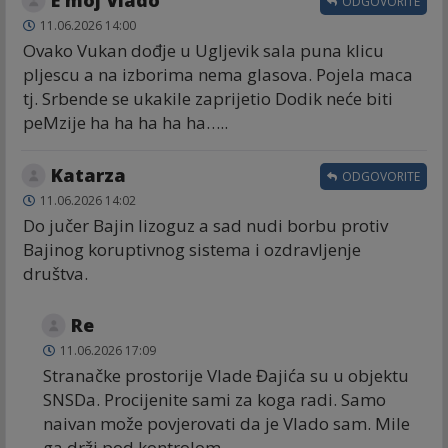
ODGOVORITE
11.06.2026 14:00
Ovako Vukan dođje u Ugljevik sala puna klicu
pljescu a na izborima nema glasova. Pojela maca
tj. Srbende se ukakile zaprijetio Dodik neće biti
peMzije ha ha ha ha ha…..
Katarza
ODGOVORITE
11.06.2026 14:02
Do jučer Bajin lizoguz a sad nudi borbu protiv
Bajinog koruptivnog sistema i ozdravljenje
društva.
Re
11.06.2026 17:09
Stranačke prostorije Vlade Đajića su u objektu
SNSDa. Procijenite sami za koga radi. Samo
naivan može povjerovati da je Vlado sam. Mile
ga drži pod kontrolom.