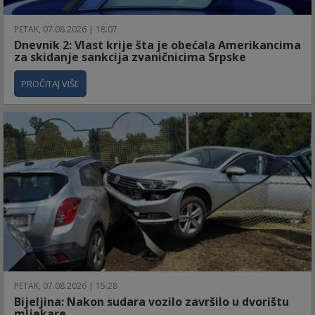
PETAK, 07.08.2026 | 18:07
Dnevnik 2: Vlast krije šta je obećala Amerikancima
za skidanje sankcija zvaničnicima Srpske
PROČITAJ VIŠE
PETAK, 07.08.2026 | 15:28
Bijeljina: Nakon sudara vozilo završilo u dvorištu
mljekare