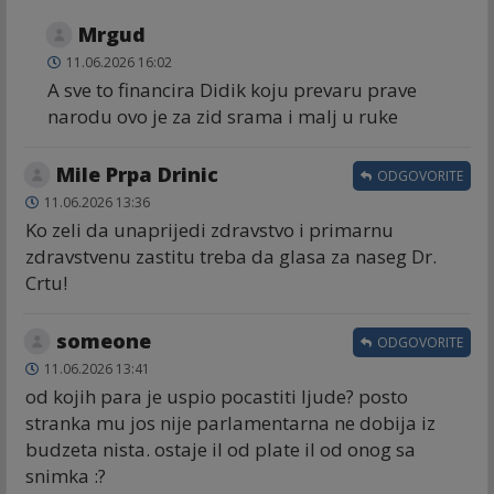
Mrgud
11.06.2026 16:02
A sve to financira Didik koju prevaru prave
narodu ovo je za zid srama i malj u ruke
Mile Prpa Drinic
ODGOVORITE
11.06.2026 13:36
Ko zeli da unaprijedi zdravstvo i primarnu
zdravstvenu zastitu treba da glasa za naseg Dr.
Crtu!
someone
ODGOVORITE
11.06.2026 13:41
od kojih para je uspio pocastiti ljude? posto
stranka mu jos nije parlamentarna ne dobija iz
budzeta nista. ostaje il od plate il od onog sa
snimka :?