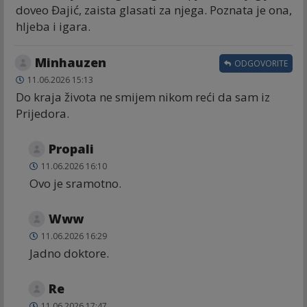
doveo Đajić, zaista glasati za njega. Poznata je ona,
hljeba i igara.
Minhauzen
ODGOVORITE
11.06.2026 15:13
Do kraja života ne smijem nikom reći da sam iz
Prijedora.
Propali
11.06.2026 16:10
Ovo je sramotno.
Www
11.06.2026 16:29
Jadno doktore.
Re
11.06.2026 17:47