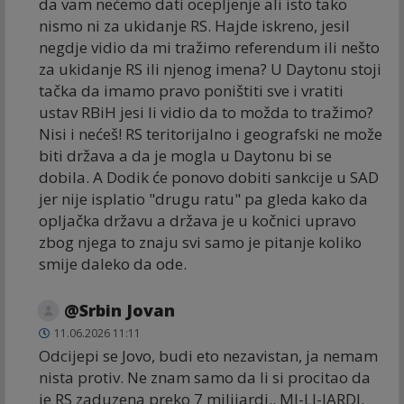
da vam nećemo dati ocepljenje ali isto tako
nismo ni za ukidanje RS. Hajde iskreno, jesil
negdje vidio da mi tražimo referendum ili nešto
za ukidanje RS ili njenog imena? U Daytonu stoji
tačka da imamo pravo poništiti sve i vratiti
ustav RBiH jesi li vidio da to možda to tražimo?
Nisi i nećeš! RS teritorijalno i geografski ne može
biti država a da je mogla u Daytonu bi se
dobila. A Dodik će ponovo dobiti sankcije u SAD
jer nije isplatio "drugu ratu" pa gleda kako da
opljačka državu a država je u kočnici upravo
zbog njega to znaju svi samo je pitanje koliko
smije daleko da ode.
@Srbin Jovan
11.06.2026 11:11
Odcijepi se Jovo, budi eto nezavistan, ja nemam
nista protiv. Ne znam samo da li si procitao da
je RS zaduzena preko 7 milijardi.. MI-LI-JARDI.