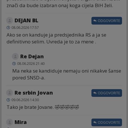
znači da bude izabran onaj koga cijela BiH želi.
DEJAN BL
ODGOVORITE
08.06.2026 17:57
Ako se on kanduje ja predsjednika RS a ja se
definitivno selim. Uvreda je to za mene .
Re Dejan
08.06.2026 21:40
Ma neka se kandiduje nemaju oni nikakve šanse
pored SNSD-a.
Re srbin Jovan
ODGOVORITE
09.06.2026 14:30
Tako je brate Jovane. 🤣🤣🤣🤣🤣
Mira
ODGOVORITE