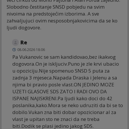
Slobodno čestitanje SNSD pobjedu na svim
nivoima na predstojećim izborima. A sve
zahvaljujuci ovim nesposobnjakovicima da se ko
ljudi dogovore.
Re
08.06.2026 18:06
Pa Vukanovic se sam kandidovao,bez ikakvog
dogovora.On je iskljuciv.Puno je zle krvi ubacio
u opoziciju.Nije spomenuo SNSD 5 puta za
zadnja 3 mjeseca.Napada Draska i Jelenu a sa
njima bi pravio posle vlast.ON JEDINO MOZE
UZETI GLASOVE SDS ZATO I RADI OVO DA
ISPANE NAJISKRENI.Pa ljudi kako doci do 42
poslanika,kako.Mora se neko udruziti da bi se to
dobilo.Vukan zna biti dobar opozicionar al za
vlast je upitan sto ne znaci da ne treba
biti.Dodik se plasi jedino jakog SDS.