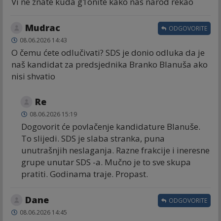
Vi ne znate kuda g1onite kako nas narod rekao
Mudrac
ODGOVORITE
08.06.2026 14:43
O čemu ćete odlučivati? SDS je donio odluka da je
naš kandidat za predsjednika Branko Blanuša ako
nisi shvatio
Re
08.06.2026 15:19
Dogovorit će povlačenje kandidature Blanuše.
To slijedi. SDS je slaba stranka, puna
unutrašnjih neslaganja. Razne frakcije i ineresne
grupe unutar SDS -a. Mučno je to sve skupa
pratiti. Godinama traje. Propast.
Dane
ODGOVORITE
08.06.2026 14:45