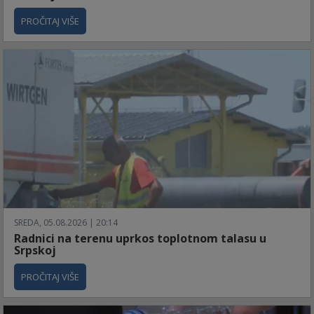
PROČITAJ VIŠE
SREDA, 05.08.2026 | 20:14
Radnici na terenu uprkos toplotnom talasu u
Srpskoj
PROČITAJ VIŠE