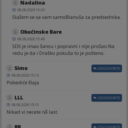
Nadalina
08.06.2026 15:20
Slažem se sa vam samoBlanuša za predsednika.
Obućinske Bare
08.06.2026 15:49
SDS je imao šansu i popravni i nije prošao.Na
redu je da i Draško pokuša to je pošteno.
Simo
ODGOVORITE
08.06.2026 15:13
Pobediće Đaja
LLL
ODGOVORITE
08.06.2026 15:15
Nikad vi necete nå last.
BB
ODGOVORITE