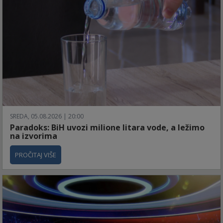
SREDA, 05.08.2026 | 20:00
Paradoks: BiH uvozi milione litara vode, a ležimo
na izvorima
PROČITAJ VIŠE