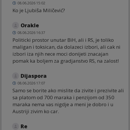
08.06.2026 15:02
Ko je Ljubiša Miličević?
Orakle
08.06.2026 16:37
Politicki prostor unutar BiH, ali i RS, je toliko
maligan i toksican, da dolazeci izbori, ali cak ni
izbori iza njih nece moci donijeti znacajan
pomak ka boljem za gradjanstvo RS, na zalost!
Dijaspora
08.06.2026 17:07
Samo se borite ako mislite da zivite i prezivite ali
sa platom od 700 maraka i penzijom od 350
maraka nema vas nigdje a meni je dobro i u
Austriji zivim ko car.
Re