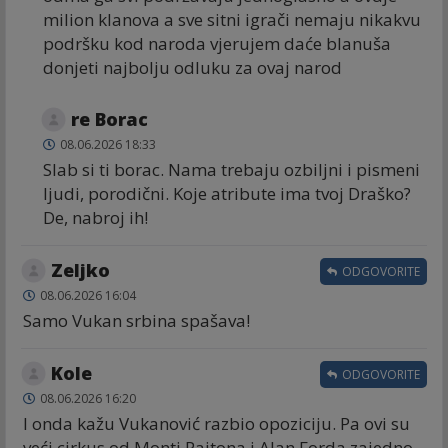
milion klanova a sve sitni igrači nemaju nikakvu
podršku kod naroda vjerujem daće blanuša
donjeti najbolju odluku za ovaj narod
re Borac
08.06.2026 18:33
Slab si ti borac. Nama trebaju ozbiljni i pismeni
ljudi, porodični. Koje atribute ima tvoj Draško?
De, nabroj ih!
Zeljko
ODGOVORITE
08.06.2026 16:04
Samo Vukan srbina spašava!
Kole
ODGOVORITE
08.06.2026 16:20
I onda kažu Vukanović razbio opoziciju. Pa ovi su
veći cirkus od Monti Pajtona i Alan Forda zajedno.