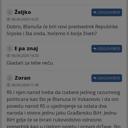
Željko
ODGOVORITE
08.06.2026 16:25
Dobro, Blanuša će biti novi predsednik Republike
Srpske i šta onda, hoćemo li bolje živeti?
E pa znaj
ODGOVORITE
08.06.2026 16:33
Gladati za tebe neću.
Zoran
ODGOVORITE
08.06.2026 17:45
RS i njen narod treba da izabere jednog razumnog
politicara kao što je Blanusa ili Vukanovic i da oni
povedu narod RS u ujedinjenje sa ostala dva
naroda i stvore jednu jaku Građansku BiH. Jednu
BiH gdje će se birati rukovodstvo odnosno
presednik kao u cijelom svijetu i organi države, što