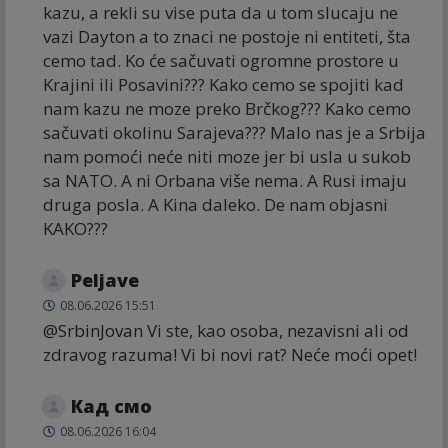
kazu, a rekli su vise puta da u tom slucaju ne
vazi Dayton a to znaci ne postoje ni entiteti, šta
cemo tad. Ko će sačuvati ogromne prostore u
Krajini ili Posavini??? Kako cemo se spojiti kad
nam kazu ne moze preko Brčkog??? Kako cemo
sačuvati okolinu Sarajeva??? Malo nas je a Srbija
nam pomoći neće niti moze jer bi usla u sukob
sa NATO. A ni Orbana više nema. A Rusi imaju
druga posla. A Kina daleko. De nam objasni
KAKO???
Peljave
08.06.2026 15:51
@SrbinJovan Vi ste, kao osoba, nezavisni ali od
zdravog razuma! Vi bi novi rat? Neće moći opet!
Кад смо
08.06.2026 16:04