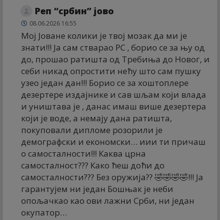
Реп “србин” јово
08.06.2026 16:55
Мој Јоване колики је твој мозак да ми је
знати!!! Ја сам стварао РС , борио се за њу од
до, прошао ратишта од Требиња до Новог, и
себи никад опростити нећу што сам пушку
узео један дан!!! Борио се за хоштоплере
дезертере издајнике и сав шљам који влада
и уништава је , данас имаш више дезертера
који је воде, а немају дана ратишта,
покуповали дипломе розорили је
демографски и економски… иии ти причаш
о самосталности!!! Каква црна
самосталност??? Како ћеш доћи до
самосталности??? Без оружија?? 🤣🤣🤣🤣!!! Ја
гарантујем ни један Бошњак је неби
опољачкао као ови лажни Срби, ни један
окупатор…