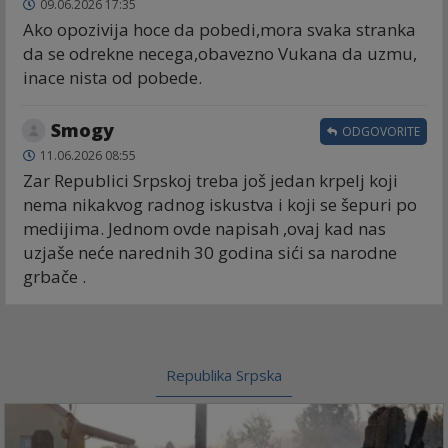
09.06.2026 17:35
Ako opozivija hoce da pobedi,mora svaka stranka
da se odrekne necega,obavezno Vukana da uzmu,
inace nista od pobede.
Smogy
ODGOVORITE
11.06.2026 08:55
Zar Republici Srpskoj treba još jedan krpelj koji
nema nikakvog radnog iskustva i koji se šepuri po
medijima. Jednom ovde napisah ,ovaj kad nas
uzjaše neće narednih 30 godina sići sa narodne
grbače .
Republika Srpska