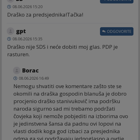
08.06.2026 15:20
Draško za predsjednika!Tačka!
gpt
ODGOVORITE
08.06.2026 15:35
Draško nije SDS i neće dobiti moj glas. PDP je
rasturen.
Borac
08.06.2026 16:49
Nemogu shvatiti ove komentare zašto ste se
okomili na draška gospodin blanuša je dobro
procjenio draško stanivukovič ima podršku
naroda sigurno sad mi trebamo podržati
čovjeka koji nemože pobjediti na izborima ovo
je jedinstvena šansa da padnu ovi lopovi na
vlasti dodik koga god izbaci za presjednika
odma ga svi podržavaju jednoglasno a ovdje