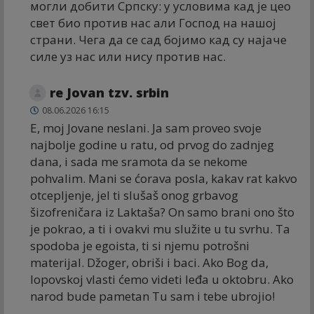
могли добити Српску: у условима кад је цео
свет био против нас али Господ на нашој
страни. Чега да се сад бојимо кад су најаче
силе уз нас или нису против нас.
re Jovan tzv. srbin
08.06.2026 16:15
E, moj Jovane neslani. Ja sam proveo svoje
najbolje godine u ratu, od prvog do zadnjeg
dana, i sada me sramota da se nekome
pohvalim. Mani se ćorava posla, kakav rat kakvo
otcepljenje, jel ti slušaš onog grbavog
šizofreničara iz Laktaša? On samo brani ono što
je pokrao, a ti i ovakvi mu služite u tu svrhu. Ta
spodoba je egoista, ti si njemu potrošni
materijal. Džoger, obriši i baci. Ako Bog da,
lopovskoj vlasti ćemo videti leđa u oktobru. Ako
narod bude pametan Tu sam i tebe ubrojio!