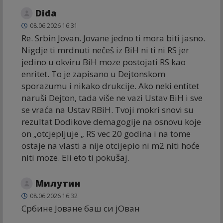
Dida
08.06.2026 16:31
Re. Srbin Jovan. Jovane jedno ti mora biti jasno.
Nigdje ti mrdnuti nečeš iz BiH ni ti ni RS jer
jedino u okviru BiH moze postojati RS kao
enritet. To je zapisano u Dejtonskom
sporazumu i nikako drukcije. Ako neki entitet
naruši Dejton, tada više ne vazi Ustav BiH i sve
se vraća na Ustav RBiH. Tvoji mokri snovi su
rezultat Dodikove demagogije na osnovu koje
on „otcjepljuje „ RS vec 20 godina i na tome
ostaje na vlasti a nije otcijepio ni m2 niti hoće
niti moze. Eli eto ti pokušaj.
Милутин
08.06.2026 16:32
Србине Јоване баш си јОван