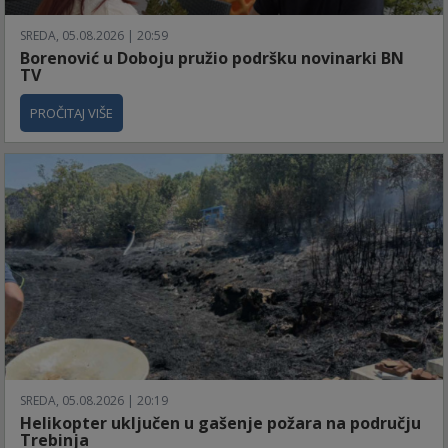
SREDA, 05.08.2026 | 20:59
Borenović u Doboju pružio podršku novinarki BN
TV
PROČITAJ VIŠE
SREDA, 05.08.2026 | 20:19
Helikopter uključen u gašenje požara na području
Trebinja