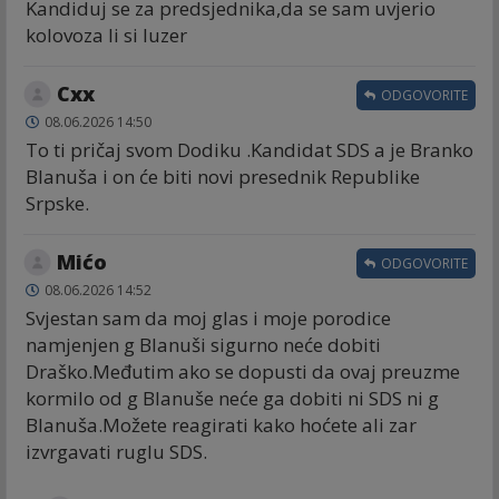
Kandiduj se za predsjednika,da se sam uvjerio
kolovoza li si luzer
Cxx
ODGOVORITE
08.06.2026 14:50
To ti pričaj svom Dodiku .Kandidat SDS a je Branko
Blanuša i on će biti novi presednik Republike
Srpske.
Mićo
ODGOVORITE
08.06.2026 14:52
Svjestan sam da moj glas i moje porodice
namjenjen g Blanuši sigurno neće dobiti
Draško.Međutim ako se dopusti da ovaj preuzme
kormilo od g Blanuše neće ga dobiti ni SDS ni g
Blanuša.Možete reagirati kako hoćete ali zar
izvrgavati ruglu SDS.