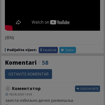
(BN)
Podijelite vijest:
Facebook
Twitter
Komentari
/
58
OSTAVITE KOMENTAR
Коментатор
ODGOVORITE
08.06.2026 14:04
заиста озбиљно дечко размишља.