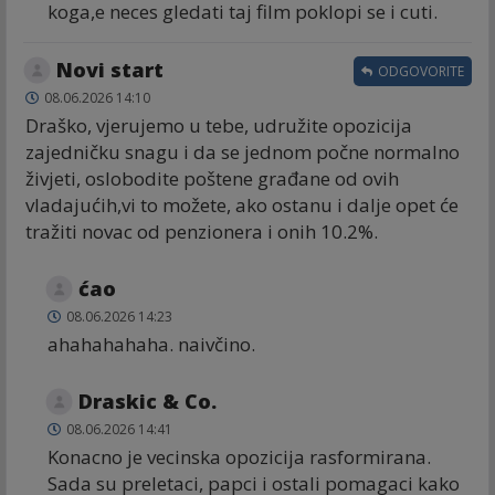
koga,e neces gledati taj film poklopi se i cuti.
Novi start
ODGOVORITE
08.06.2026 14:10
Draško, vjerujemo u tebe, udružite opozicija
zajedničku snagu i da se jednom počne normalno
živjeti, oslobodite poštene građane od ovih
vladajućih,vi to možete, ako ostanu i dalje opet će
tražiti novac od penzionera i onih 10.2%.
ćao
08.06.2026 14:23
ahahahahaha. naivčino.
Draskic & Co.
08.06.2026 14:41
Konacno je vecinska opozicija rasformirana.
Sada su preletaci, papci i ostali pomagaci kako