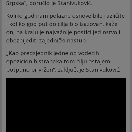
Srpska“, poručio je Stanivuković.
Koliko god nam polazne osnove bile različite
i koliko god put do cilja bio izazovan, kaže
on, na kraju je najvažnije postići jedinstvo i
obezbijediti zajednički nastup.
„Kao predsjednik jedne od vodećih
opozicionih stranaka tom cilju ostajem
potpuno privržen“, zaključuje Stanivuković.