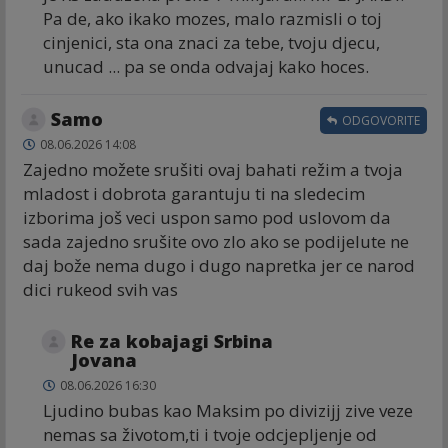
Pa de, ako ikako mozes, malo razmisli o toj
cinjenici, sta ona znaci za tebe, tvoju djecu,
unucad ... pa se onda odvajaj kako hoces.
Samo
ODGOVORITE
08.06.2026 14:08
Zajedno možete srušiti ovaj bahati režim a tvoja
mladost i dobrota garantuju ti na sledecim
izborima još veci uspon samo pod uslovom da
sada zajedno srušite ovo zlo ako se podijelute ne
daj bože nema dugo i dugo napretka jer ce narod
dici rukeod svih vas
Re za kobajagi Srbina
Jovana
08.06.2026 16:30
Ljudino bubas kao Maksim po divizijj zive veze
nemas sa životom,ti i tvoje odcjepljenje od