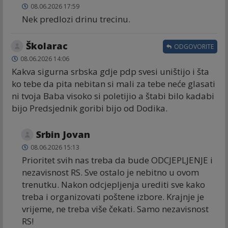
08.06.2026 17:59
Nek predlozi drinu trecinu.
Školarac
ODGOVORITE
08.06.2026 14:06
Kakva sigurna srbska gdje pdp svesi uništijo i šta
ko tebe da pita nebitan si mali za tebe neće glasati
ni tvoja Baba visoko si poletijio a štabi bilo kadabi
bijo Predsjednik goribi bijo od Dodika.
Srbin Jovan
08.06.2026 15:13
Prioritet svih nas treba da bude ODCJEPLJENJE i
nezavisnost RS. Sve ostalo je nebitno u ovom
trenutku. Nakon odcjepljenja urediti sve kako
treba i organizovati poštene izbore. Krajnje je
vrijeme, ne treba više čekati. Samo nezavisnost
RS!