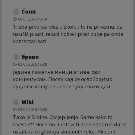
Ćomi
08.06.2026 15:18
Treba prvo da ideš u školu i to ne privatnu, da
naučiš pisati, rezati nokte i prati zube pa onda
komentarisati
браво
08.06.2026 15:38
једина паметна иницијатива, сви
концензусом. После кад се ослободимо
лудачке кошуље нек се туку сваки дан.
Miki
08.06.2026 15:38
Tako je Srbine. Otcjepljenje. Samo kako to
izvesti??? Hocemo li ratovati ili se nadamo da ce
ostali da to gledaju skrstenih ruku. Ako oni