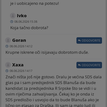
je i uobicajeno na potezu!
Ivko
08.06.2026 15:38
Koja tačno dobrota?
Goran
ODGOVORITE
08.06.2026 14:12
Krupne iskrene oči isijavaju dobrotom duše.
Хаха
ODGOVORITE
08.06.2026 14:17
Znači ništa još nije gotovo. Dralu je većina SDS dala
glas pa i sam predsjednik SDS Blanuša da bude
kandidat za predsjednika R Srpske što se vidi i u
ovim riječima zahvaljivanja. Čekaj ko je onda iz
SDS predložio i usvojio da to bude Blanuša ako je
lično on glasao za Draška. Ili sam ja malo lud ili