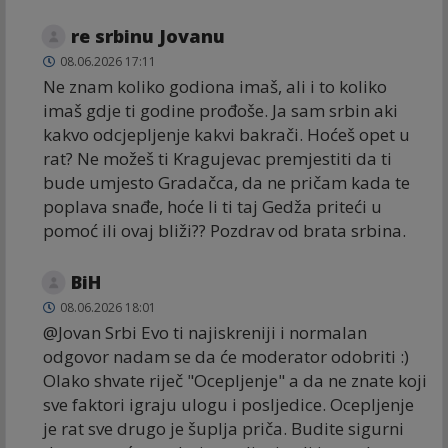
re srbinu Jovanu
08.06.2026 17:11
Ne znam koliko godiona imaš, ali i to koliko
imaš gdje ti godine prođoše. Ja sam srbin aki
kakvo odcjepljenje kakvi bakrači. Hoćeš opet u
rat? Ne možeš ti Kragujevac premjestiti da ti
bude umjesto Gradačca, da ne pričam kada te
poplava snađe, hoće li ti taj Gedža priteći u
pomoć ili ovaj bliži?? Pozdrav od brata srbina.
BiH
08.06.2026 18:01
@Jovan Srbi Evo ti najiskreniji i normalan
odgovor nadam se da će moderator odobriti :)
Olako shvate riječ "Ocepljenje" a da ne znate koji
sve faktori igraju ulogu i posljedice. Ocepljenje
je rat sve drugo je šuplja priča. Budite sigurni