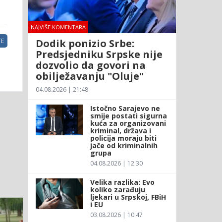
NAJVIŠE KOMENTARA
Dodik ponizio Srbe:
E
Predsjedniku Srpske nije
dozvolio da govori na
obilježavanju "Oluje"
04.08.2026 | 21:48
Istočno Sarajevo ne
smije postati sigurna
kuća za organizovani
kriminal, država i
policija moraju biti
jače od kriminalnih
grupa
04.08.2026 | 12:30
Velika razlika: Evo
koliko zarađuju
ljekari u Srpskoj, FBiH
i EU
03.08.2026 | 10:47