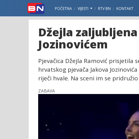
POČETNA
VIJESTI
RTV BN
KONTAKT
Džejla zaljubljena
Jozinovićem
Pjevačica Džejla Ramović prisjetila
hrvatskog pjevača Jakova Jozinović
riječi hvale. Na sceni im se pridružio
ZABAVA