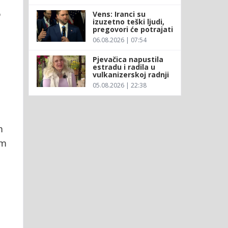
o
Vens: Iranci su
izuzetno teški ljudi,
pregovori će potrajati
06.08.2026 | 07:54
Pjevačica napustila
estradu i radila u
vulkanizerskoj radnji
05.08.2026 | 22:38
m
om