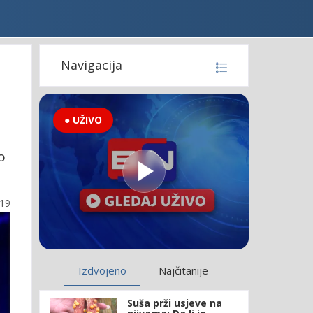
Navigacija
● UŽIVO
o
:19
Izdvojeno
Najčitanije
Suša prži usjeve na