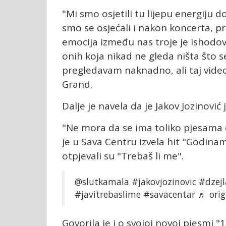
"Mi smo osjetili tu lijepu energiju d
smo se osjećali i nakon koncerta, pri
emocija između nas troje je ishodova
onih koja nikad ne gleda ništa što s
pregledavam naknadno, ali taj video
Grand.
Dalje je navela da je Jakov Jozinović
"Ne mora da se ima toliko pjesama d
je u Sava Centru izvela hit "Godina
otpjevali su "Trebaš li me".
@slutkamala
#jakovjozinovic
#dzej
#javitrebaslime
#savacentar
♬ orig
Govorila je i o svojoj novoj pjesmi "