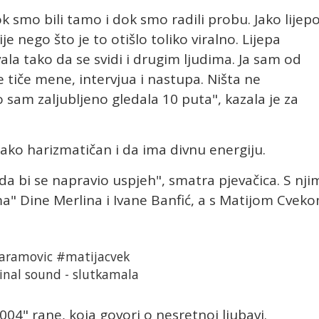
ok smo bili tamo i dok smo radili probu. Jako lijep
je nego što je to otišlo toliko viralno. Lijepa
la tako da se svidi i drugim ljudima. Ja sam od
e tiče mene, intervjua i nastupa. Ništa ne
 sam zaljubljeno gledala 10 puta", kazala je za
 jako harizmatičan i da ima divnu energiju.
a bi se napravio uspjeh", smatra pjevačica. S nji
ma" Dine Merlina i Ivane Banfić, a s Matijom Cvek
laramovic
#matijacvek
inal sound - slutkamala
1004" rane, koja govori o nesretnoj ljubavi.