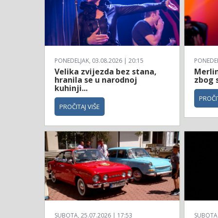
PONEDELJAK, 03.08.2026 | 20:15
PONEDELJ
Velika zvijezda bez stana,
Merli
hranila se u narodnoj
zbog 
kuhinji...
PROČIT
PROČITAJ VIŠE
SUBOTA, 25.07.2026 | 17:53
SUBOTA, 