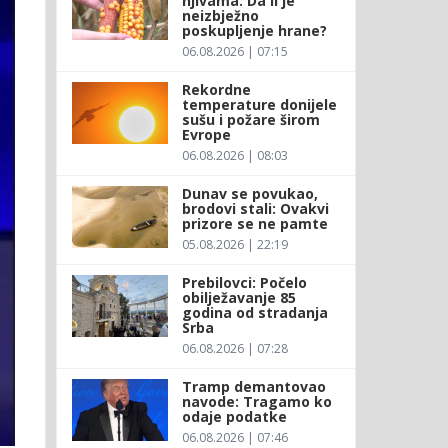
njivama: Da li je
neizbježno
poskupljenje hrane?
06.08.2026 | 07:15
Rekordne
temperature donijele
sušu i požare širom
Evrope
06.08.2026 | 08:03
Dunav se povukao,
brodovi stali: Ovakvi
prizore se ne pamte
05.08.2026 | 22:19
Prebilovci: Počelo
obilježavanje 85
godina od stradanja
Srba
06.08.2026 | 07:28
Tramp demantovao
navode: Tragamo ko
odaje podatke
06.08.2026 | 07:46