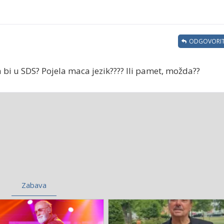
ODGOVORIT
a bi u SDS? Pojela maca jezik???? Ili pamet, možda??
Zabava