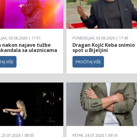
AK, 03.08.2026 | 17:51
PONEDELJAK, 03.08.2026 | 17:45
n nakon najave tužbe
Dragan Kojić Keba snimio
skandala sa ulaznicama
spot u Bijeljini
AJ VIŠE
PROČITAJ VIŠE
25.07.2026 | 08:05
PETAK, 24.07.2026 | 09:18