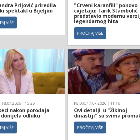
ndra Prijović priredila
"Crveni karanfili" ponovo
i spektakl u Bijeljini
cvjetaju: Tarik Stambolić
predstavio modernu verzi
legendarnog hita
AJ VIŠE
PROČITAJ VIŠE
18.07.2026 | 15:26
PETAK, 17.07.2026 | 11:16
seci nakon porođaja
Ovi detalji u "Žikinoj
 donijela odluku
dinastiji" su svima promak
AJ VIŠE
PROČITAJ VIŠE