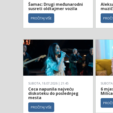
Šamac: Drugi međunarodni
Aleksa
susreti oldtajmer vozila
muzičk
PROČITAJ VIŠE
PROČIT
SUBOTA, 18.07.2026 | 21:45
SUBOTA, 
Ceca napunila najveću
6 mje
diskoteku do poslednjeg
Milica
mesta
PROČIT
PROČITAJ VIŠE