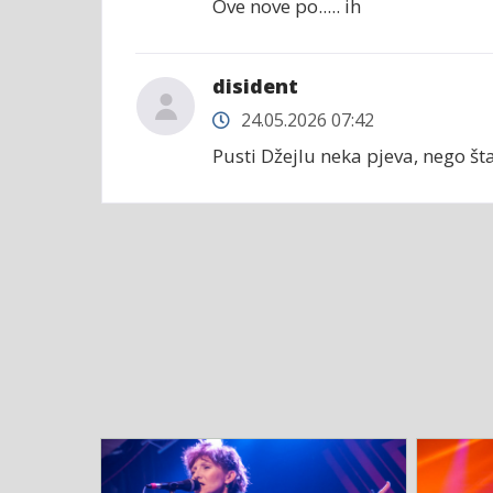
Ove nove po..... ih
disident
24.05.2026 07:42
Pusti Džejlu neka pjeva, nego št