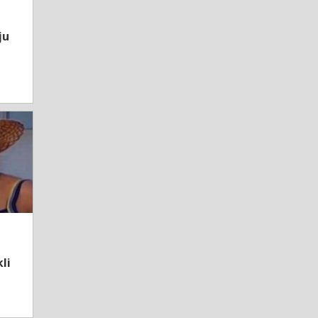
ju
li