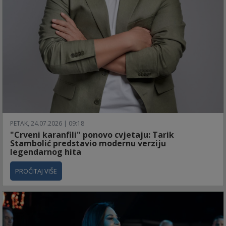
PETAK, 24.07.2026 | 09:18
"Crveni karanfili" ponovo cvjetaju: Tarik
Stambolić predstavio modernu verziju
legendarnog hita
PROČITAJ VIŠE