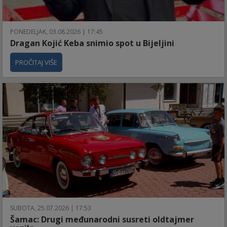
PONEDELJAK, 03.08.2026 | 17:45
Dragan Kojić Keba snimio spot u Bijeljini
PROČITAJ VIŠE
SUBOTA, 25.07.2026 | 17:53
Šamac: Drugi međunarodni susreti oldtajmer