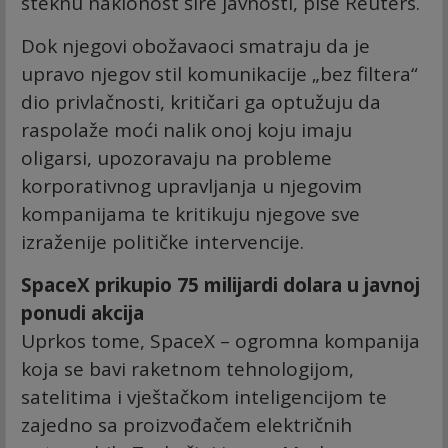
steknu naklonost šire javnosti, piše Reuters.
Dok njegovi obožavaoci smatraju da je
upravo njegov stil komunikacije „bez filtera“
dio privlačnosti, kritičari ga optužuju da
raspolaže moći nalik onoj koju imaju
oligarsi, upozoravaju na probleme
korporativnog upravljanja u njegovim
kompanijama te kritikuju njegove sve
izraženije političke intervencije.
SpaceX prikupio 75 milijardi dolara u javnoj
ponudi akcija
Uprkos tome, SpaceX – ogromna kompanija
koja se bavi raketnom tehnologijom,
satelitima i vještačkom inteligencijom te
zajedno sa proizvođačem električnih