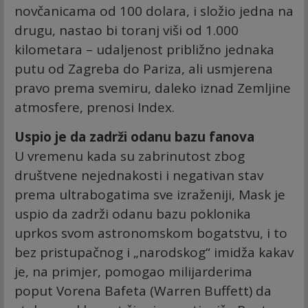
novčanicama od 100 dolara, i složio jedna na
drugu, nastao bi toranj viši od 1.000
kilometara – udaljenost približno jednaka
putu od Zagreba do Pariza, ali usmjerena
pravo prema svemiru, daleko iznad Zemljine
atmosfere, prenosi Index.
Uspio je da zadrži odanu bazu fanova
U vremenu kada su zabrinutost zbog
društvene nejednakosti i negativan stav
prema ultrabogatima sve izraženiji, Mask je
uspio da zadrži odanu bazu poklonika
uprkos svom astronomskom bogatstvu, i to
bez pristupačnog i „narodskog“ imidža kakav
je, na primjer, pomogao milijarderima
poput Vorena Bafeta (Warren Buffett) da