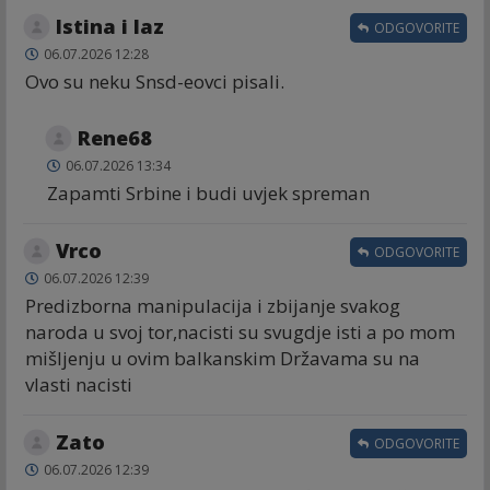
Istina i laz
ODGOVORITE
06.07.2026 12:28
Ovo su neku Snsd-eovci pisali.
Rene68
06.07.2026 13:34
Zapamti Srbine i budi uvjek spreman
Vrco
ODGOVORITE
06.07.2026 12:39
Predizborna manipulacija i zbijanje svakog
naroda u svoj tor,nacisti su svugdje isti a po mom
mišljenju u ovim balkanskim Državama su na
vlasti nacisti
Zato
ODGOVORITE
06.07.2026 12:39