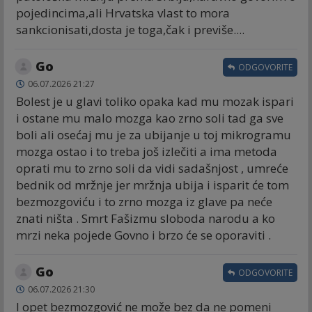
pojedincima,ali Hrvatska vlast to mora
sankcionisati,dosta je toga,čak i previše....
Go
ODGOVORITE
06.07.2026 21:27
Bolest je u glavi toliko opaka kad mu mozak ispari
i ostane mu malo mozga kao zrno soli tad ga sve
boli ali osećaj mu je za ubijanje u toj mikrogramu
mozga ostao i to treba još izlečiti a ima metoda
oprati mu to zrno soli da vidi sadašnjost , umreće
bednik od mržnje jer mržnja ubija i isparit će tom
bezmozgoviću i to zrno mozga iz glave pa neće
znati ništa . Smrt Fašizmu sloboda narodu a ko
mrzi neka pojede Govno i brzo će se oporaviti .
Go
ODGOVORITE
06.07.2026 21:30
I opet bezmozgović ne može bez da ne pomeni