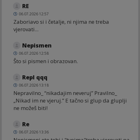
RE
06.07.2026 12:57
Zaboriavo si i četalje, ni njima ne treba
vjerovati...
Nepismen
06.07.2026 12:58
Što si pismen i obrazovan.
Repl qqq
06.07.2026 13:18
Nepravilno_ “nikadajim neveruj” Pravilno_
„Nikad im ne vjeruj.” E tačno si glup da gluplji
ne možeš biti!
Re
06.07.2026 13:36
Nepismeni,eto tebi i "tvoima"treba vjerovati,pa