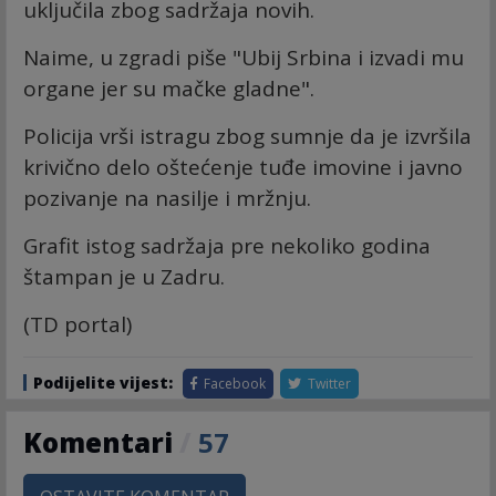
uključila zbog sadržaja novih.
Naime, u zgradi piše "Ubij Srbina i izvadi mu
organe jer su mačke gladne".
Policija vrši istragu zbog sumnje da je izvršila
krivično delo oštećenje tuđe imovine i javno
pozivanje na nasilje i mržnju.
Grafit istog sadržaja pre nekoliko godina
štampan je u Zadru.
(TD portal)
Podijelite vijest:
Facebook
Twitter
Komentari
/
57