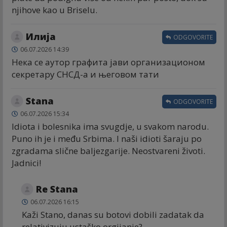
njihove kao u Briselu.
Илија
ODGOVORITE
06.07.2026 14:39
Нека се аутор графита јави организационом
секретару СНСД-а и његовом тати
Stana
ODGOVORITE
06.07.2026 15:34
Idiota i bolesnika ima svugdje, u svakom narodu.
Puno ih je i među Srbima. I naši idioti šaraju po
zgradama slične baljezgarije. Neostvareni životi.
Jadnici!
Re Stana
06.07.2026 16:15
Kaži Stano, danas su botovi dobili zadatak da
relativizuju ustaško orgijanje?