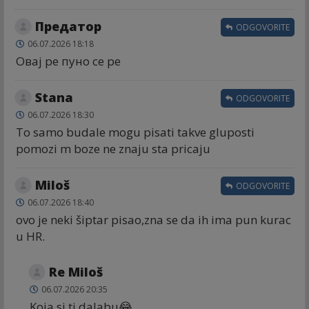
Предатор
ODGOVORITE
06.07.2026 18:18
Овај ре пуно се ре
Stana
ODGOVORITE
06.07.2026 18:30
To samo budale mogu pisati takve gluposti
pomozi m boze ne znaju sta pricaju
Miloš
ODGOVORITE
06.07.2026 18:40
ovo je neki šiptar pisao,zna se da ih ima pun kurac
u HR.
Re Miloš
06.07.2026 20:35
Koja si ti dalabu😂