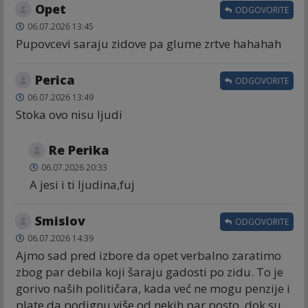
Opet
ODGOVORITE
06.07.2026 13:45
Pupovcevi saraju zidove pa glume zrtve hahahah
Perica
ODGOVORITE
06.07.2026 13:49
Stoka ovo nisu ljudi
Re Perika
06.07.2026 20:33
A jesi i ti ljudina,fuj
Smislov
ODGOVORITE
06.07.2026 14:39
Ajmo sad pred izbore da opet verbalno zaratimo
zbog par debila koji šaraju gadosti po zidu. To je
gorivo naših političara, kada već ne mogu penzije i
plate da podignu više od nekih par posto, dok su