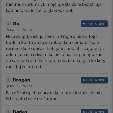
minimum Srbina . E moje uje šta će te bez struje
kad ni to malo soli u glavi vas boli .
Go
ODGOVORITE
06.07.2026 21:40
Nisu svugdje isti ja živim u Trogiru nema toga
bude u Splitu ali to su mladi koji nemaju škole
recimo skoro uličari huligani a ima ih svugdje . Ja
odem u našu crkvu niko ništa nosim panajiu kao
da sam u Srbiji . Nemojmo mrziti nikoga a ko koga
mrzi taj će umreti
Dragan
ODGOVORITE
06.07.2026 22:10
Pa će Srbi opet na hrvatsko more. Doduše nikakvi
Srbi. Zato bolje da ćutimo.
Darko
ODGOVORITE