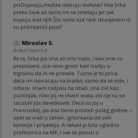
pričinjavaju,možda isteruju duhove? Ima Srba
preko Save ali tamo im ne smetaju jer sve
kupuju kod njih.Šta tamo lud radi zbunjenom ili
su promijenili poze?
Miroslav S.
06.07.2026 15:41
Re re, Srba jos ima ali vrlo malo, i kao srne su
preplaseni, uce novo govor kad izadju u
trgovinu da ih ne provale. Tuzna je to prica,
deca im navracaju na kratko, samo da se vide, i
odlaze. Imam rodjsku na obali, ona zivi kao
pustinjak, niko joj ne otvori vrata, od nje su svi
zacutali jos devedesete. Deca su joj u
Francuskoj, pa ona tamo provodi polag godine, i
opet se vrati u zatvor, ignorisana od svih
komsija i prijatelja. A nekad je bila ugledna
profesorica na MF, i sve se porusi u