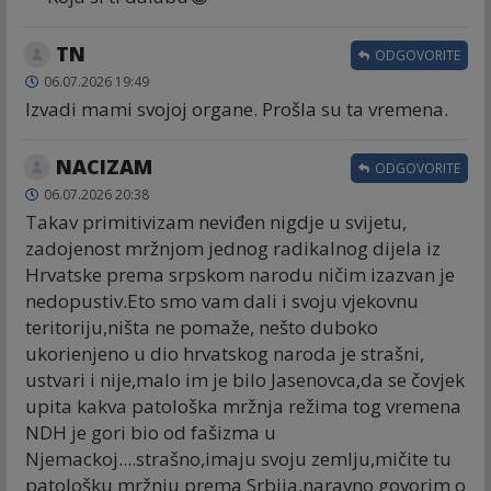
TN
ODGOVORITE
06.07.2026 19:49
Izvadi mami svojoj organe. Prošla su ta vremena.
NACIZAM
ODGOVORITE
06.07.2026 20:38
Takav primitivizam neviđen nigdje u svijetu,
zadojenost mržnjom jednog radikalnog dijela iz
Hrvatske prema srpskom narodu ničim izazvan je
nedopustiv.Eto smo vam dali i svoju vjekovnu
teritoriju,ništa ne pomaže, nešto duboko
ukorienjeno u dio hrvatskog naroda je strašni,
ustvari i nije,malo im je bilo Jasenovca,da se čovjek
upita kakva patološka mržnja režima tog vremena
NDH je gori bio od fašizma u
Njemackoj....strašno,imaju svoju zemlju,mičite tu
patološku mržnju prema Srbija,naravno govorim o