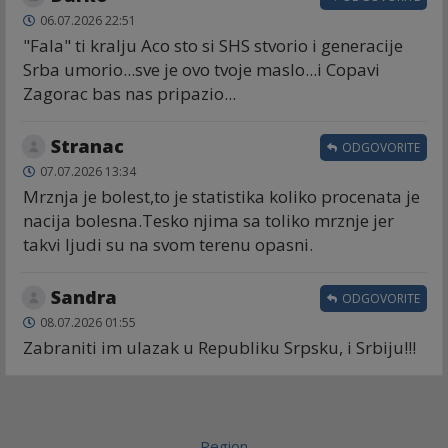
06.07.2026 22:51
"Fala" ti kralju Aco sto si SHS stvorio i generacije
Srba umorio...sve je ovo tvoje maslo...i Copavi
Zagorac bas nas pripazio...
Stranac
ODGOVORITE
07.07.2026 13:34
Mrznja je bolest,to je statistika koliko procenata je
nacija bolesna.Tesko njima sa toliko mrznje jer
takvi ljudi su na svom terenu opasni.
Sandra
ODGOVORITE
08.07.2026 01:55
Zabraniti im ulazak u Republiku Srpsku, i Srbiju!!!
Region