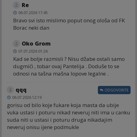
Re
06.07.2026 17:45
Bravo svi isto mislimo poput onog ološa od FK
Borac neki dan
Oko Grom
07.07.2026 01:26
Kad se bolje razmisli ? Nisu džabe ostali samo
dugmići , tobar ovaj Pantelija . Doduše to se
odnosi na tašna mašna lopove legalne .
qqq
ODGOVORITE
06.07.2026 12:19
gorisu od bilo koje fukare koja masta da ubije
vuka ustasi i poturu nikad neveruj niti ima u canku
suda niti u ustasi i poturu druga nikadajim
neveruj onisu ijene podmukle