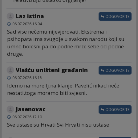
Laz istina
ODGOVORITE
06.07.2026 16:04
Sad vise nečemu nijevjerovati. Ekstrema i
psihopata ima svugdje u svakom narodu koji su
umno bolesni pa do podne mrze sebe od podne
druge.
Vlašću uništeni građanin
ODGOVORITE
06.07.2026 16:18
Idemo na more tj.na klanje. Pavelić nikad neće
nestati,toga moramo biti svjesni.
Jasenovac
ODGOVORITE
06.07.2026 17:10
Sve ustase su Hrvati Svi Hrvati nisu ustase