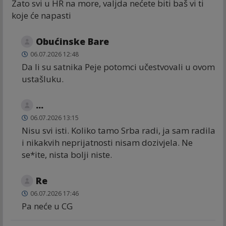
Zato svi u HR na more, valjda nećete biti baš vi ti
koje će napasti
Obućinske Bare
06.07.2026 12:48
Da li su satnika Peje potomci učestvovali u ovom
ustašluku.
...
06.07.2026 13:15
Nisu svi isti. Koliko tamo Srba radi, ja sam radila
i nikakvih neprijatnosti nisam dozivjela. Ne
se*ite, nista bolji niste.
Re
06.07.2026 17:46
Pa neće u CG