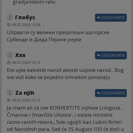
gradjanskom ratu
Глобус
ODGOVORITE
06.07.2026 13:06
UХрвати су велики пријатељи шаторске
Србенде и Дида Пејине унуке
Xxx
ODGOVORITE
06.07.2026 13:13
Eto ujke kakviste narod akoste uopste narod.. Bog
sve vidi kako se pojedini smradovi ponasaju
Za njih
ODGOVORITE
06.07.2026 13:13
Ja znam ali za ove KONVERTITE injhove Lizoguze ,
Čmarove i čmarčiće Ulizoce , i ostale ministre
razno raznih resora,, Svie ugojili kao Lukini Krmci
od Narodnih para, Sad će 15 August 103 će doći u