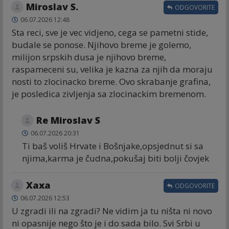
Miroslav S.
ODGOVORITE
06.07.2026 12:48
Sta reci, sve je vec vidjeno, cega se pametni stide,
budale se ponose. Njihovo breme je golemo,
milijon srpskih dusa je njihovo breme,
raspameceni su, velika je kazna za njih da moraju
nosti to zlocinacko breme. Ovo skrabanje grafina,
je posledica zivljenja sa zlocinackim bremenom.
Re Miroslav S
06.07.2026 20:31
Ti baš voliš Hrvate i Bošnjake,opsjednut si sa
njima,karma je čudna,pokušaj biti bolji čovjek
Хаха
ODGOVORITE
06.07.2026 12:53
U zgradi ili na zgradi? Ne vidim ja tu ništa ni novo
ni opasnije nego što je i do sada bilo. Svi Srbi u