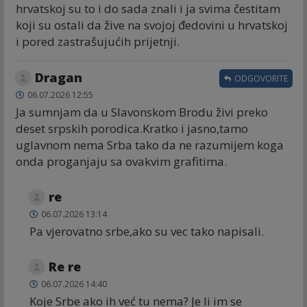
hrvatskoj su to i do sada znali i ja svima čestitam
koji su ostali da žive na svojoj đedovini u hrvatskoj
i pored zastrašujućih prijetnji.
Dragan
ODGOVORITE
06.07.2026 12:55
Ja sumnjam da u Slavonskom Brodu živi preko
deset srpskih porodica.Kratko i jasno,tamo
uglavnom nema Srba tako da ne razumijem koga
onda proganjaju sa ovakvim grafitima.
re
06.07.2026 13:14
Pa vjerovatno srbe,ako su vec tako napisali.
Re re
06.07.2026 14:40
Koje Srbe ako ih već tu nema? Je li im se