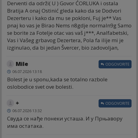
Derventi da održi( U ) Govor ĆORLUKA i ostala
Bratija A onaj Ostinić gleda kako da se Dodvori
Dezerteru i kako da mu se pokloni, Fuj je** Vas
pnaj ko vas je Birao Nems n8gdje normaln9g Samo
se borite za Fotelje otac vas vaš j***, Analfabetski,
Vas i Vašeg grbavog Dezertera, Pola fa ilije mi je
izginulao, da bi jedan Švercer, bio zadovoljan,
Mile
ODGOVORITE
06.07.2026 13:18
Bolest je u sponu,kada se totalno razbole
oslobodice svet ove bolesti.
+
ODGOVORITE
06.07.2026 13:32
Свуда се нађе понеки усташа. И у Прњавору
има остатака.