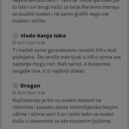
to isto i svi drugi kažu za tvoje.Naravno moraju
se osuditi ovakvi i ne samo grafiti nego sve
ovakvo i slično.
vlado banja luka
06.07.2026 14:38
Ti možeš samo garantovano izvaditi šifru kod
psihijatra. Što se tiče ovih ljudi u HR o njima sve
najbolje mogu reći. Naš narod. A bolesnika
svugdje ima, ti si najbolji dokaz.
Dragan
06.07.2026 14:46
Najžalosnije je što su ovakvi redovni na
izborima i povuku dosta istomišljenika.Svojim
ušima i očima sam čuo i vidio kako se ovakvi
slažu u stavovima sa obrazovanim ljudima.