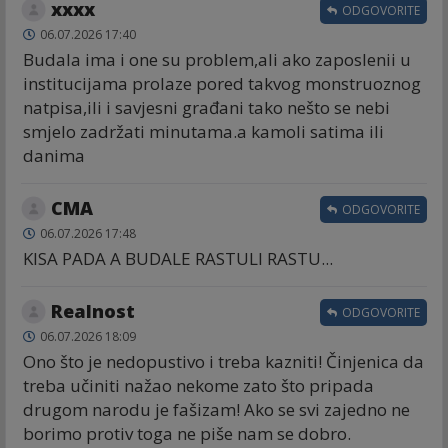
xxxx
ODGOVORITE
06.07.2026 17:40
Budala ima i one su problem,ali ako zaposlenii u
institucijama prolaze pored takvog monstruoznog
natpisa,ili i savjesni građani tako nešto se nebi
smjelo zadržati minutama.a kamoli satima ili
danima
CMA
ODGOVORITE
06.07.2026 17:48
KISA PADA A BUDALE RASTULI RASTU...
Realnost
ODGOVORITE
06.07.2026 18:09
Ono što je nedopustivo i treba kazniti! Činjenica da
treba učiniti nažao nekome zato što pripada
drugom narodu je fašizam! Ako se svi zajedno ne
borimo protiv toga ne piše nam se dobro.