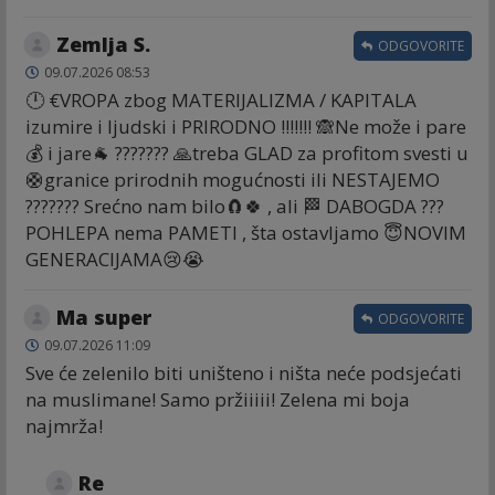
Zemlja S.
ODGOVORITE
09.07.2026 08:53
🕛 €VROPA zbog MATERIJALIZMA / KAPITALA
izumire i ljudski i PRIRODNO !!!!!!! 🙈Ne može i pare
💰 i jare🐐 ??????? 🙏treba GLAD za profitom svesti u
🛟granice prirodnih mogućnosti ili NESTAJEMO
??????? Srećno nam bilo🧲🍀 , ali 🏁 DABOGDA ???
POHLEPA nema PAMETI , šta ostavljamo 😇NOVIM
GENERACIJAMA😢😭
Ma super
ODGOVORITE
09.07.2026 11:09
Sve će zelenilo biti uništeno i ništa neće podsjećati
na muslimane! Samo pržiiiii! Zelena mi boja
najmrža!
Re