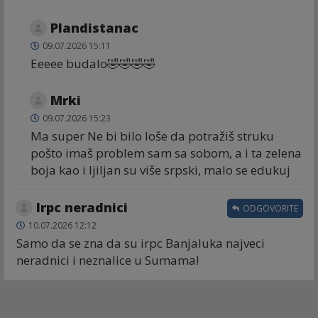
Plandistanac
09.07.2026 15:11
Eeeee budalo🤣🤣🤣🤣
Mrki
09.07.2026 15:23
Ma super Ne bi bilo loše da potražiš struku
pošto imaš problem sam sa sobom, a i ta zelena
boja kao i ljiljan su više srpski, malo se edukuj
Irpc neradnici
ODGOVORITE
10.07.2026 12:12
Samo da se zna da su irpc Banjaluka najveci
neradnici i neznalice u Sumama!