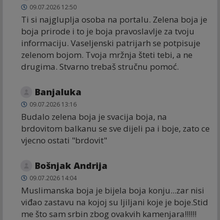
09.07.2026 12:50
Ti si najgluplja osoba na portalu. Zelena boja je
boja prirode i to je boja pravoslavlje za tvoju
informaciju. Vaseljenski patrijarh se potpisuje
zelenom bojom. Tvoja mržnja šteti tebi, a ne
drugima. Stvarno trebaš stručnu pomoć.
Banjaluka
09.07.2026 13:16
Budalo zelena boja je svacija boja, na
brdovitom balkanu se sve dijeli pa i boje, zato ce
vjecno ostati "brdovit"
Bošnjak Andrija
09.07.2026 14:04
Muslimanska boja je bijela boja konju...zar nisi
viđao zastavu na kojoj su ljiljani koje je boje.Stid
me što sam srbin zbog ovakvih kamenjara!!!!!!