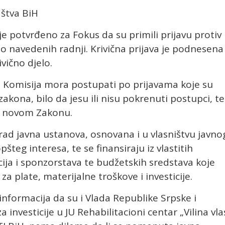
aštva BiH
 je potvrđeno za Fokus da su primili prijavu protiv
no navedenih radnji. Krivična prijava je podnesena
vično djelo.
, Komisija mora postupati po prijavama koje su
akona, bilo da jesu ili nisu pokrenuti postupci, te
o novom Zakonu.
šegrad javna ustanova, osnovana i u vlasništvu javno
šteg interesa, te se finansiraju iz vlastitih
cija i sponzorstava te budžetskih sredstava koje
za plate, materijalne troškove i investicije.
 informacija da su i Vlada Republike Srpske i
 investicije u JU Rehabilitacioni centar „Vilina vla