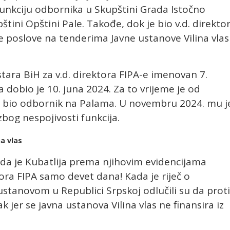
 funkciju odbornika u Skupštini Grada Istočno
štini Opštini Pale. Takođe, dok je bio v.d. direkto
e poslove na tenderima Javne ustanove Vilina vlas
stara BiH za v.d. direktora FIPA-e imenovan 7.
 dobio je 10. juna 2024. Za to vrijeme je od
bio odbornik na Palama. U novembru 2024. mu j
og nespojivosti funkcija.
na vlas
i da je Kubatlija prema njihovim evidencijama
ora FIPA samo devet dana! Kada je riječ o
stanovom u Republici Srpskoj odlučili su da proti
jer se javna ustanova Vilina vlas ne finansira iz