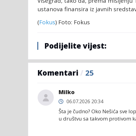
Višegrad, tako da, prema mišljenju 
ustanova finansira iz javnih sredstava
(
Fokus
) Foto: Fokus
Podijelite vijest:
Komentari
/
25
Milko
06.07.2026 20:34
Šta je čudno? Oko Nešića sve lop
u društvu sa takvom protivom ka