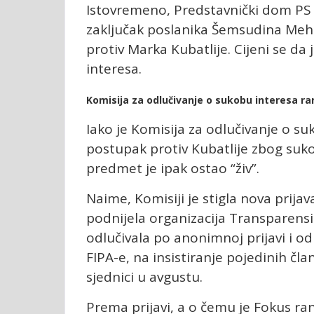
Istovremeno, Predstavnički dom PS B
zaključak poslanika Šemsudina Meh
protiv Marka Kubatlije. Cijeni se d
interesa.
Komisija za odlučivanje o sukobu interesa ra
Iako je Komisija za odlučivanje o s
postupak protiv Kubatlije zbog sukob
predmet je ipak ostao “živ”.
Naime, Komisiji je stigla nova prija
podnijela organizacija Transparensi
odlučivala po anonimnoj prijavi i od
FIPA-e, na insistiranje pojedinih č
sjednici u avgustu.
Prema prijavi, a o čemu je Fokus ra