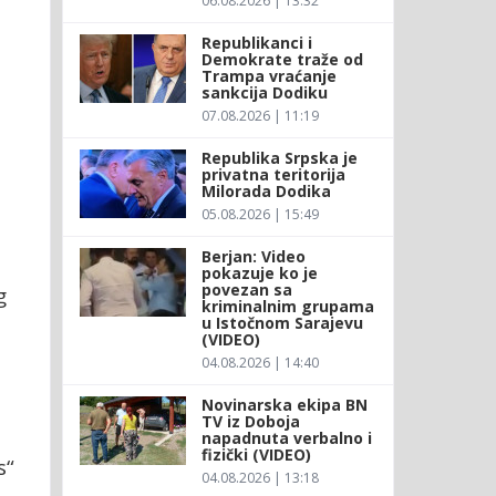
06.08.2026 | 13:32
Republikanci i
Demokrate traže od
Trampa vraćanje
sankcija Dodiku
07.08.2026 | 11:19
Republika Srpska je
privatna teritorija
Milorada Dodika
05.08.2026 | 15:49
Berjan: Video
pokazuje ko je
povezan sa
g
kriminalnim grupama
u Istočnom Sarajevu
(VIDEO)
04.08.2026 | 14:40
Novinarska ekipa BN
TV iz Doboja
napadnuta verbalno i
fizički (VIDEO)
s“
04.08.2026 | 13:18