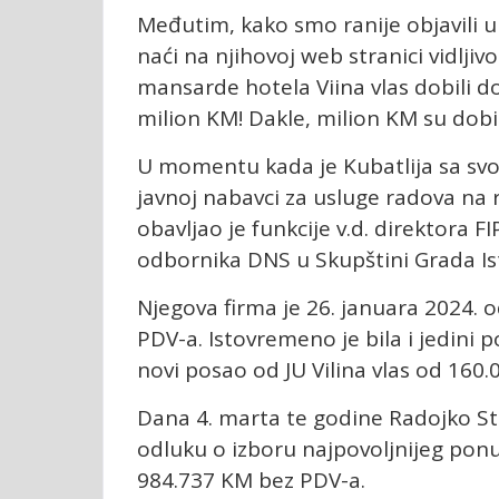
Međutim, kako smo ranije objavili 
naći na njihovoj web stranici vidljiv
mansarde hotela Viina vlas dobili d
milion KM! Dakle, milion KM su dobi
U momentu kada je Kubatlija sa sv
javnoj nabavci za usluge radova na 
obavljao je funkcije v.d. direktora 
odbornika DNS u Skupštini Grada Is
Njegova firma je 26. januara 2024. o
PDV-a. Istovremeno je bila i jedini
novi posao od JU Vilina vlas od 160
Dana 4. marta te godine Radojko Staš
odluku o izboru najpovoljnijeg ponu
984.737 KM bez PDV-a.