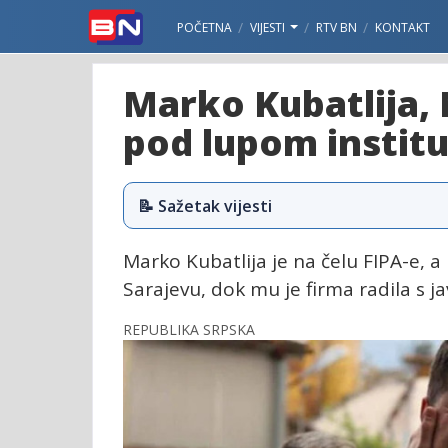
POČETNA
VIJESTI
RTV BN
KONTAKT
Marko Kubatlija, 
pod lupom institu
📝 Sažetak vijesti
Marko Kubatlija je na čelu FIPA-e, 
Sarajevu, dok mu je firma radila s 
REPUBLIKA SRPSKA