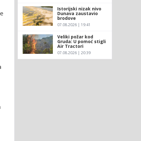
Istorijski nizak nivo
re
Dunava zaustavio
brodove
07.08.2026 | 19:41
Veliki požar kod
Gruda: U pomoć stigli
Air Tractori
07.08.2026 | 20:39
a
a