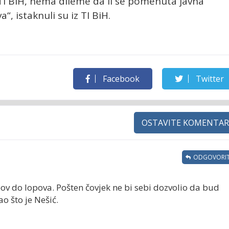
TI BiH, nema dileme da li se pomenuta javna
“, istaknuli su iz TI BiH.
Facebook
Twitter
OSTAVITE KOMENTAR
ODGOVORIT
ov do lopova. Pošten čovjek ne bi sebi dozvolio da bud
o što je Nešić.