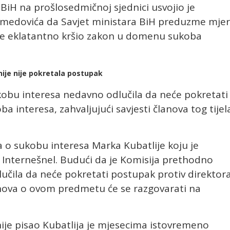
iH na prošlosedmičnoj sjednici usvojio je
medovića da Savjet ministara BiH preduzme mje
a je eklatantno kršio zakon u domenu sukoba
nije nije pokretala postupak
ukobu interesa nedavno odlučila da neće pokretati
a interesa, zahvaljujući savjesti članova tog tijel
va o sukobu interesa Marka Kubatlije koju je
 Internešnel. Budući da je Komisija prethodno
lučila da neće pokretati postupak protiv direktor
lanova o ovom predmetu će se razgovarati na
nije pisao Kubatlija je mjesecima istovremeno