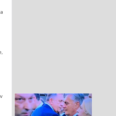
ra
e,
v