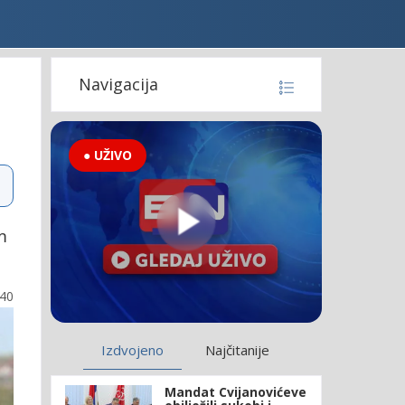
Navigacija
● UŽIVO
m
:40
Izdvojeno
Najčitanije
Mandat Cvijanovićeve