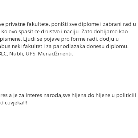
e privatne fakultete, poništi sve diplome i zabrani rad u
 Ko ovo spasit ce drustvo i naciju. Zato dobijamo kao
nepismene. Ljudi se pojave pro forme radi, dodju u
us neki fakultet i za par odlazaka donesu diplomu.
 BLC, Nubli, UPS, Menadžmenti.
teres a je za interes naroda,sve hijena do hijene u politiciii
d covjeka!!!