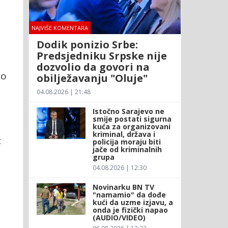
NAJVIŠE KOMENTARA
Dodik ponizio Srbe:
Predsjedniku Srpske nije
dozvolio da govori na
po
obilježavanju "Oluje"
04.08.2026 | 21:48
Istočno Sarajevo ne
smije postati sigurna
kuća za organizovani
kriminal, država i
z
policija moraju biti
jače od kriminalnih
grupa
04.08.2026 | 12:30
Novinarku BN TV
"namamio" da dođe
kući da uzme izjavu, a
e
onda je fizički napao
(AUDIO/VIDEO)