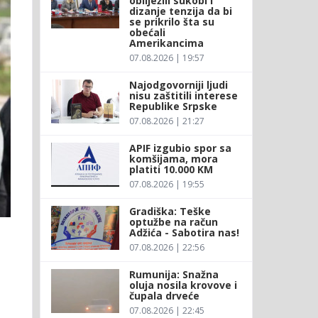
obilježili sukobi i
dizanje tenzija da bi
se prikrilo šta su
obećali
Amerikancima
07.08.2026 | 19:57
Najodgovorniji ljudi
nisu zaštitili interese
Republike Srpske
07.08.2026 | 21:27
APIF izgubio spor sa
komšijama, mora
platiti 10.000 KM
07.08.2026 | 19:55
Gradiška: Teške
optužbe na račun
Adžića - Sabotira nas!
07.08.2026 | 22:56
Rumunija: Snažna
oluja nosila krovove i
čupala drveće
07.08.2026 | 22:45