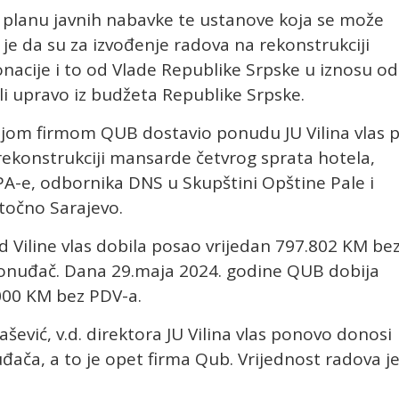
u planu javnih nabavke te ustanove koja se može
o je da su za izvođenje radova na rekonstrukciji
onacije i to od Vlade Republike Srpske u iznosu od
li upravo iz budžeta Republike Srpske.
ojom firmom QUB dostavio ponudu JU Vilina vlas 
rekonstrukciji mansarde četvrog sprata hotela,
FIPA-e, odbornika DNS u Skupštini Opštine Pale i
točno Sarajevo.
d Viline vlas dobila posao vrijedan 797.802 KM be
 ponuđač. Dana 29.maja 2024. godine QUB dobija
.000 KM bez PDV-a.
ević, v.d. direktora JU Vilina vlas ponovo donosi
đača, a to je opet firma Qub. Vrijednost radova j