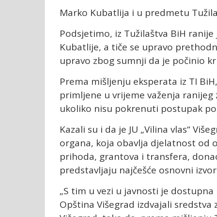
Marko Kubatlija i u predmetu Tužil
Podsjetimo, iz Tužilaštva BiH ranije
Kubatlije, a tiče se upravo prethod
upravo zbog sumnji da je počinio kri
Prema mišljenju eksperata iz TI BiH
primljene u vrijeme važenja ranijeg z
ukoliko nisu pokrenuti postupak p
Kazali su i da je JU „Vilina vlas“ Vi
organa, koja obavlja djelatnost od op
prihoda, grantova i transfera, dona
predstavljaju najčešće osnovni izvor 
„S tim u vezi u javnosti je dostupna
Opština Višegrad izdvajali sredstva za