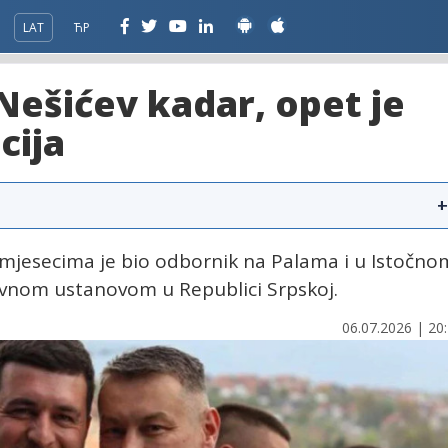
LAT
ЋР
Nešićev kadar, opet je
cija
+
a mjesecima je bio odbornik na Palama i u Istočno
javnom ustanovom u Republici Srpskoj.
06.07.2026 | 20