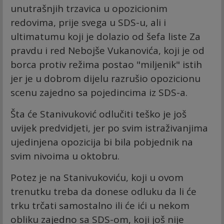
unutrašnjih trzavica u opozicionim
redovima, prije svega u SDS-u, ali i
ultimatumu koji je dolazio od šefa liste Za
pravdu i red Nebojše Vukanovića, koji je od
borca protiv režima postao "miljenik" istih
jer je u dobrom dijelu razrušio opozicionu
scenu zajedno sa pojedincima iz SDS-a.
Šta će Stanivuković odlučiti teško je još
uvijek predvidjeti, jer po svim istraživanjima
ujedinjena opozicija bi bila pobjednik na
svim nivoima u oktobru.
Potez je na Stanivukoviću, koji u ovom
trenutku treba da donese odluku da li će
trku trčati samostalno ili će ići u nekom
obliku zajedno sa SDS-om, koji još nije