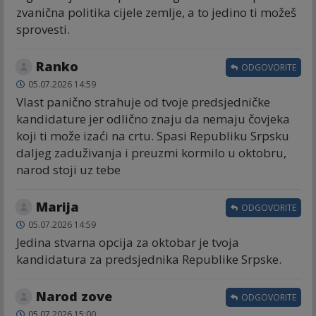
zvanična politika cijele zemlje, a to jedino ti možeš
sprovesti.
Ranko
ODGOVORITE
05.07.2026 14:59
Vlast panično strahuje od tvoje predsjedničke
kandidature jer odlično znaju da nemaju čovjeka
koji ti može izaći na crtu. Spasi Republiku Srpsku
daljeg zaduživanja i preuzmi kormilo u oktobru,
narod stoji uz tebe
Marija
ODGOVORITE
05.07.2026 14:59
Jedina stvarna opcija za oktobar je tvoja
kandidatura za predsjednika Republike Srpske.
Narod zove
ODGOVORITE
05.07.2026 15:00