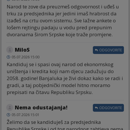
Narod te zove da preuzmeš odgovornost i uđeš u
trku za predsjednika jer jedini imaš hrabrost da
izađeš na crtu ovom sistemu. Sve lažne ankete o
lošem rejtingu padaju u vodu pred prepunim
dvoranama širom Srpske koje traže promjene.
MiloS
ODGOVORITE
05.07.2026 15:00
Kandiduj se i spasi ovaj narod od ekonomskog
uništenja i kredita koji nam djecu zadužuju do
2058. godine! Banjaluka je živi dokaz kako se radi i
gradi, a taj pobjednički model hitno moramo
prepisati na čitavu Republiku Srpsku.
Nema odustajanja!
ODGOVORITE
05.07.2026 15:01
Želimo da se kandiduješ za predsjednika
Republike Srpske i od tog narodnog zahtjeva nema