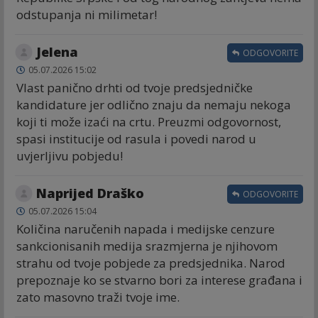
odstupanja ni milimetar!
Jelena
ODGOVORITE
05.07.2026 15:02
Vlast panično drhti od tvoje predsjedničke
kandidature jer odlično znaju da nemaju nekoga
koji ti može izaći na crtu. Preuzmi odgovornost,
spasi institucije od rasula i povedi narod u
uvjerljivu pobjedu!
Naprijed Draško
ODGOVORITE
05.07.2026 15:04
Količina naručenih napada i medijske cenzure
sankcionisanih medija srazmjerna je njihovom
strahu od tvoje pobjede za predsjednika. Narod
prepoznaje ko se stvarno bori za interese građana i
zato masovno traži tvoje ime.