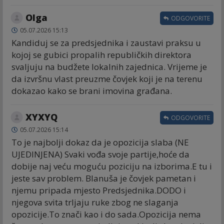
Olga
ODGOVORITE
05.07.2026 15:13
Kandiduj se za predsjednika i zaustavi praksu u
kojoj se gubici propalih republičkih direktora
svaljuju na budžete lokalnih zajednica. Vrijeme je
da izvršnu vlast preuzme čovjek koji je na terenu
dokazao kako se brani imovina građana.
XYXYQ
ODGOVORITE
05.07.2026 15:14
To je najbolji dokaz da je opozicija slaba (NE
UJEDINJENA) Svaki vođa svoje partije,hoće da
dobije naj veću moguću poziciju na izborima.E tu i
jeste sav problem. Blanuša je čovjek pametan i
njemu pripada mjesto Predsjednika.DODO i
njegova svita trljaju ruke zbog ne slaganja
opozicije.To znači kao i do sada.Opozicija nema