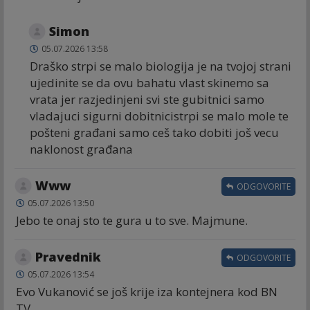
Simon
05.07.2026 13:58
Draško strpi se malo biologija je na tvojoj strani
ujedinite se da ovu bahatu vlast skinemo sa
vrata jer razjedinjeni svi ste gubitnici samo
vladajuci sigurni dobitnicistrpi se malo mole te
pošteni građani samo ceš tako dobiti još vecu
naklonost građana
Www
ODGOVORITE
05.07.2026 13:50
Jebo te onaj sto te gura u to sve. Majmune.
Pravednik
ODGOVORITE
05.07.2026 13:54
Evo Vukanović se još krije iza kontejnera kod BN
TV.