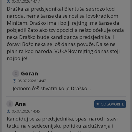
05.07.2026 14:17
Draška za predsjednika! Blentuša se srozo kod
naroda, nema šanse da se nosi sa lovokradicom
Minićem. Draško ima i bolji rejting ima šanse da
pobjedi! Zato ako tzv opozicija nešto očekuje onda
neka Draško bude kandidat za predsjednika. I
ćoravi Božo neka se još danas povuče. Da se ne
planira kod naroda. VUKANov rejting danas stoji
najbolje!
Goran
05.07.2026 14:47
Jednom ćeš shvatiti ko je Draško...
Ana
ODGOVORITE
05.07.2026 14:45
Kandiduj se za predsjednika, spasi narod i stavi
tačku na višedecenijsku politiku zaduživanja i