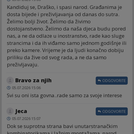
Kandiduj se, Draško, i spasi narod. Građanima je
dosta bijede i preživljavanja od danas do sutra.
Želimo bolji život. Želimo da živimo
dostojanstveno. Želimo da naša djeca budu pored
nas, a ne da odlaze u inostranstvo, rade kao sluge
strancima i da ih viđamo samo jednom godišnje ili
preko kamere. Vrijeme je da ljudi konačno dobiju
priliku da žive od svog rada, a ne da samo
preživljavaju.
Bravo za njih
ODGOVORITE
05.07.2026 15:06
Svi su oni ista govna..rade samo za svoje interese
Jeca
ODGOVORITE
05.07.2026 15:07
Dok se suprotna strana bavi unutarstranačkim
kombinatorikama i lažnim montažama, narod