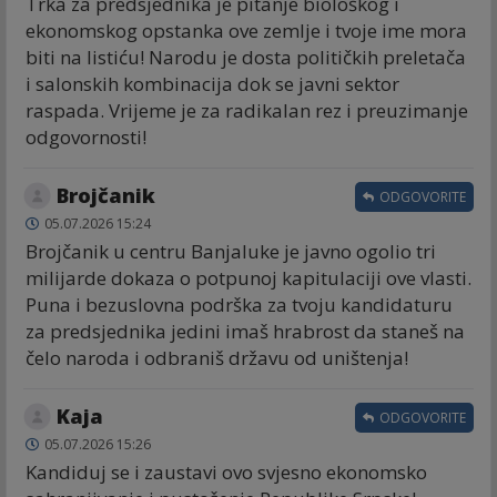
Trka za predsjednika je pitanje biološkog i
ekonomskog opstanka ove zemlje i tvoje ime mora
biti na listiću! Narodu je dosta političkih preletača
i salonskih kombinacija dok se javni sektor
raspada. Vrijeme je za radikalan rez i preuzimanje
odgovornosti!
Brojčanik
ODGOVORITE
05.07.2026 15:24
Brojčanik u centru Banjaluke je javno ogolio tri
milijarde dokaza o potpunoj kapitulaciji ove vlasti.
Puna i bezuslovna podrška za tvoju kandidaturu
za predsjednika jedini imaš hrabrost da staneš na
čelo naroda i odbraniš državu od uništenja!
Kaja
ODGOVORITE
05.07.2026 15:26
Kandiduj se i zaustavi ovo svjesno ekonomsko