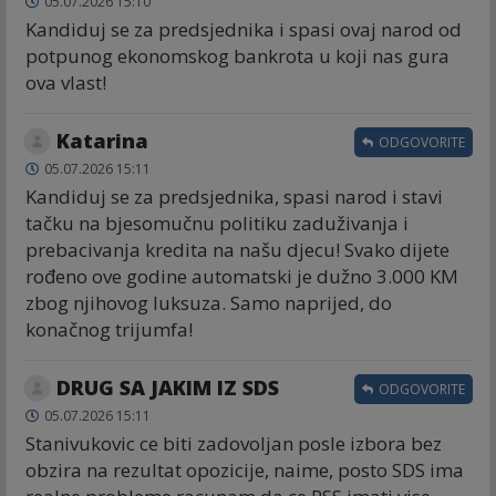
05.07.2026 15:10
Kandiduj se za predsjednika i spasi ovaj narod od
potpunog ekonomskog bankrota u koji nas gura
ova vlast!
Katarina
ODGOVORITE
05.07.2026 15:11
Kandiduj se za predsjednika, spasi narod i stavi
tačku na bjesomučnu politiku zaduživanja i
prebacivanja kredita na našu djecu! Svako dijete
rođeno ove godine automatski je dužno 3.000 KM
zbog njihovog luksuza. Samo naprijed, do
konačnog trijumfa!
DRUG SA JAKIM IZ SDS
ODGOVORITE
05.07.2026 15:11
Stanivukovic ce biti zadovoljan posle izbora bez
obzira na rezultat opozicije, naime, posto SDS ima