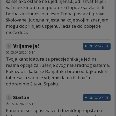
šanse ako ostane ne ujedinjena.Ljudi shvatite,jeli
važnije skinuti manipulatore i lopove sa vlasti ili
borba za vrhunsko mjesto.Treba postaviti prave
školovane ljude,na mjesta na koje svojim znanjem
mogu doprinijeti uspjehu.Tada se do bobjede
može doći.
Vrijeme je!
ODGOVORITE
05.07.2026 15:14
Tvoja kandidatura za predsjednika je jedina
realna opcija za rušenje ovog nakaradnog sistema.
Pokazao si kako se Banjaluka brani od tajkunskih
interesa, a sada je vrijeme da na isti način
odbranimo čitavu Srpsku.
Stefan
ODGOVORITE
05.07.2026 15:16
Kandiduj se i spasi nas od dužničkog ropstva u