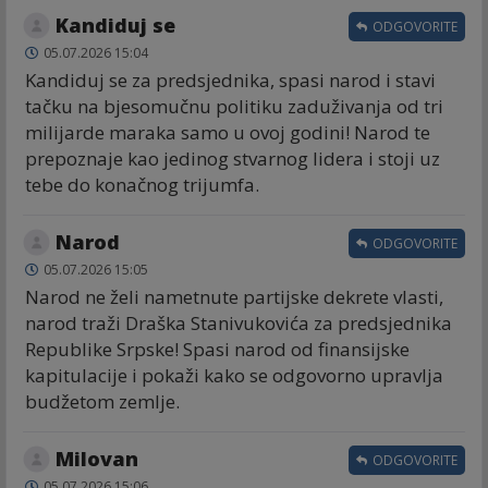
Kandiduj se
ODGOVORITE
05.07.2026 15:04
Kandiduj se za predsjednika, spasi narod i stavi
tačku na bjesomučnu politiku zaduživanja od tri
milijarde maraka samo u ovoj godini! Narod te
prepoznaje kao jedinog stvarnog lidera i stoji uz
tebe do konačnog trijumfa.
Narod
ODGOVORITE
05.07.2026 15:05
Narod ne želi nametnute partijske dekrete vlasti,
narod traži Draška Stanivukovića za predsjednika
Republike Srpske! Spasi narod od finansijske
kapitulacije i pokaži kako se odgovorno upravlja
budžetom zemlje.
Milovan
ODGOVORITE
05.07.2026 15:06