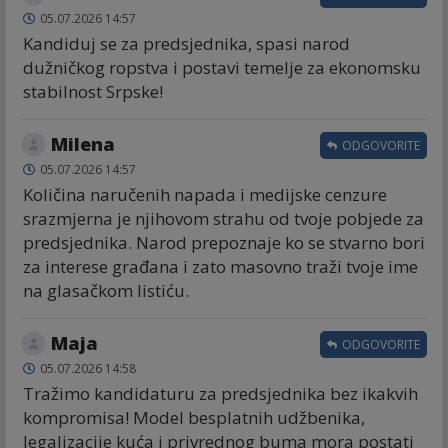
05.07.2026 14:57
Kandiduj se za predsjednika, spasi narod
dužničkog ropstva i postavi temelje za ekonomsku
stabilnost Srpske!
Milena
ODGOVORITE
05.07.2026 14:57
Količina naručenih napada i medijske cenzure
srazmjerna je njihovom strahu od tvoje pobjede za
predsjednika. Narod prepoznaje ko se stvarno bori
za interese građana i zato masovno traži tvoje ime
na glasačkom listiću.
Maja
ODGOVORITE
05.07.2026 14:58
Tražimo kandidaturu za predsjednika bez ikakvih
kompromisa! Model besplatnih udžbenika,
legalizacije kuća i privrednog buma mora postati