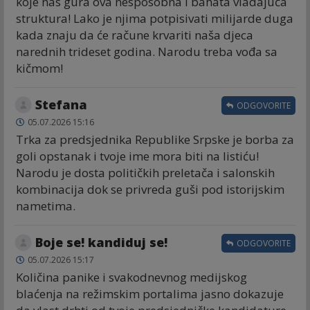
koje nas gura ova nesposobna i bahata vladajuća
struktura! Lako je njima potpisivati milijarde duga
kada znaju da će račune krvariti naša djeca
narednih trideset godina. Narodu treba vođa sa
kičmom!
Stefana
ODGOVORITE
05.07.2026 15:16
Trka za predsjednika Republike Srpske je borba za
goli opstanak i tvoje ime mora biti na listiću!
Narodu je dosta političkih preletača i salonskih
kombinacija dok se privreda guši pod istorijskim
nametima.
Boje se! kandiduj se!
ODGOVORITE
05.07.2026 15:17
Količina panike i svakodnevnog medijskog
blaćenja na režimskim portalima jasno dokazuje