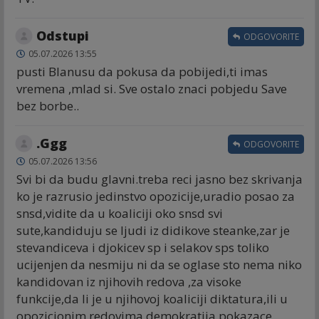
Odstupi
ODGOVORITE
05.07.2026 13:55
pusti Blanusu da pokusa da pobijedi,ti imas
vremena ,mlad si. Sve ostalo znaci pobjedu Save
bez borbe..
.Ggg
ODGOVORITE
05.07.2026 13:56
Svi bi da budu glavni.treba reci jasno bez skrivanja
ko je razrusio jedinstvo opozicije,uradio posao za
snsd,vidite da u koaliciji oko snsd svi
sute,kandiduju se ljudi iz didikove steanke,zar je
stevandiceva i djokicev sp i selakov sps toliko
ucijenjen da nesmiju ni da se oglase sto nema niko
kandidovan iz njihovih redova ,za visoke
funkcije,da li je u njihovoj koaliciji diktatura,ili u
opozicionim redovima demokratija,pokazace