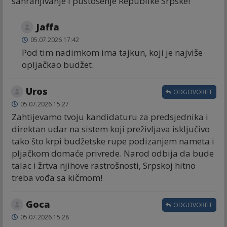
sahranjivanje i pustošenje Republike Srpske!
Jaffa
05.07.2026 17:42
Pod tim nadimkom ima tajkun, koji je najviše
opljačkao budžet.
Uros
ODGOVORITE
05.07.2026 15:27
Zahtijevamo tvoju kandidaturu za predsjednika i
direktan udar na sistem koji preživljava isključivo
tako što krpi budžetske rupe podizanjem nameta i
pljačkom domaće privrede. Narod odbija da bude
talac i žrtva njihove rastrošnosti, Srpskoj hitno
treba vođa sa kičmom!
Goca
ODGOVORITE
05.07.2026 15:28