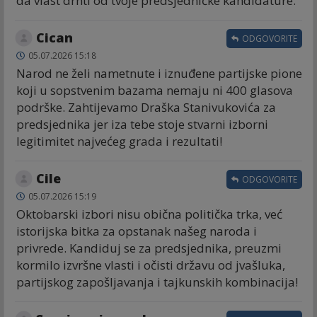
da vlast drhti od tvoje predsjedničke kandidature.
Cican
ODGOVORITE
05.07.2026 15:18
Narod ne želi nametnute i iznuđene partijske pione
koji u sopstvenim bazama nemaju ni 400 glasova
podrške. Zahtijevamo Draška Stanivukovića za
predsjednika jer iza tebe stoje stvarni izborni
legitimitet najvećeg grada i rezultati!
Cile
ODGOVORITE
05.07.2026 15:19
Oktobarski izbori nisu obična politička trka, već
istorijska bitka za opstanak našeg naroda i
privrede. Kandiduj se za predsjednika, preuzmi
kormilo izvršne vlasti i očisti državu od jvašluka,
partijskog zapošljavanja i tajkunskih kombinacija!