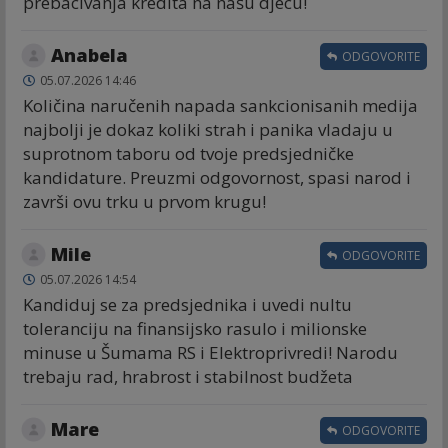
prebacivanja kredita na našu djecu!
Anabela
ODGOVORITE
05.07.2026 14:46
Količina naručenih napada sankcionisanih medija
najbolji je dokaz koliki strah i panika vladaju u
suprotnom taboru od tvoje predsjedničke
kandidature. Preuzmi odgovornost, spasi narod i
završi ovu trku u prvom krugu!
Mile
ODGOVORITE
05.07.2026 14:54
Kandiduj se za predsjednika i uvedi nultu
toleranciju na finansijsko rasulo i milionske
minuse u Šumama RS i Elektroprivredi! Narodu
trebaju rad, hrabrost i stabilnost budžeta
Mare
ODGOVORITE