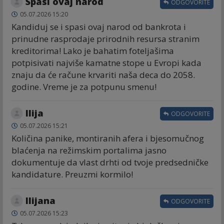
Spasi ovaj narod
ODGOVORITE
05.07.2026 15:20
Kandiduj se i spasi ovaj narod od bankrota i
prinudne rasprodaje prirodnih resursa stranim
kreditorima! Lako je bahatim foteljašima
potpisivati najviše kamatne stope u Evropi kada
znaju da će račune krvariti naša deca do 2058.
godine. Vreme je za potpunu smenu!
Ilija
ODGOVORITE
05.07.2026 15:21
Količina panike, montiranih afera i bjesomučnog
blaćenja na režimskim portalima jasno
dokumentuje da vlast drhti od tvoje predsedničke
kandidature. Preuzmi kormilo!
Ilijana
ODGOVORITE
05.07.2026 15:23