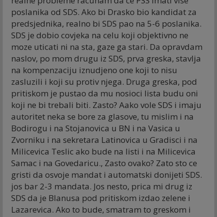
realne probleme racunam da ce PSS imati vise
poslanika od SDS. Ako bi Drasko bio kandidat za
predsjednika, realno bi SDS pao na 5-6 poslanika.
SDS je dobio covjeka na celu koji objektivno ne
moze uticati ni na sta, gaze ga stari. Da opravdam
naslov, po mom drugu iz SDS, prva greska, stavlja
na kompenzaciju iznudjeno one koji to nisu
zasluzili i koji su protiv njega. Druga greska, pod
pritiskom je pustao da mu nosioci lista budu oni
koji ne bi trebali biti. Zasto? Aako vole SDS i imaju
autoritet neka se bore za glasove, tu mislim i na
Bodirogu i na Stojanovica u BN i na Vasica u
Zvorniku i na sekretara Latinovica u Gradisci i na
Milicevica Teslic ako bude na listi i na Milicevica
Samac i na Govedaricu., Zasto ovako? Zato sto ce
gristi da osvoje mandat i automatski donijeti SDS.
jos bar 2-3 mandata. Jos nesto, prica mi drug iz
SDS da je Blanusa pod pritiskom izdao zelene i
Lazarevica. Ako to bude, smatram to greskom i