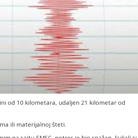
ini od 10 kilometara, udaljen 21 kilometar od
 ili materijalnoj šteti.
m na sajtu EMSC, potres je bio snažan, ljuljali s