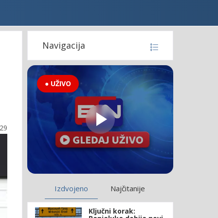
Navigacija
● UŽIVO
:29
Izdvojeno
Najčitanije
Ključni korak: