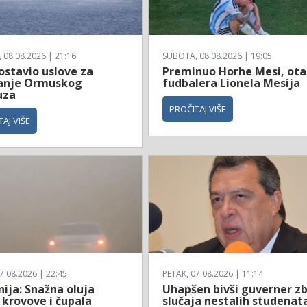
08.08.2026 | 21:16
SUBOTA, 08.08.2026 | 19:05
ostavio uslove za
Preminuo Horhe Mesi, ota
anje Ormuskog
fudbalera Lionela Mesija
uza
PROČITAJ VIŠE
AJ VIŠE
7.08.2026 | 22:45
PETAK, 07.08.2026 | 11:14
ija: Snažna oluja
Uhapšen bivši guverner z
 krovove i čupala
slučaja nestalih studenat