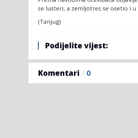
se lusteri, a zemljotres se osetio i u S
(Tanjug)
Podijelite vijest:
Komentari
/
0