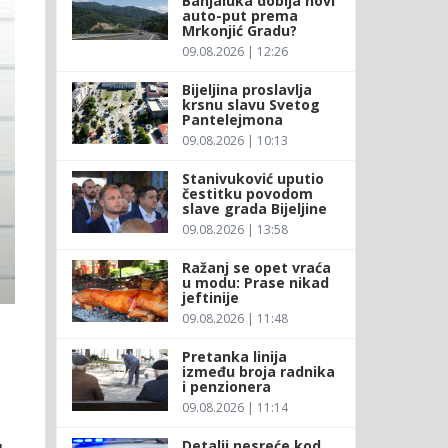
Banjaluka dobija novi
auto-put prema
Mrkonjić Gradu?
09.08.2026 | 12:26
Bijeljina proslavlja
krsnu slavu Svetog
Pantelejmona
09.08.2026 | 10:13
Stanivuković uputio
čestitku povodom
slave grada Bijeljine
09.08.2026 | 13:58
Ražanj se opet vraća
u modu: Prase nikad
jeftinije
09.08.2026 | 11:48
Pretanka linija
između broja radnika
i penzionera
09.08.2026 | 11:14
u
Detalji nesreće kod