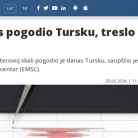
LAT
ЋР
 pogodio Tursku, treslo
terovoj skali pogodio je danas Tursku, saopštio je
centar (EMSC).
20.05.2026 | 11