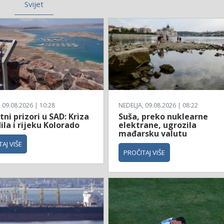
Svijet
 09.08.2026 | 10:28
NEDELJA, 09.08.2026 | 08:22
ni prizori u SAD: Kriza
Suša, preko nuklearne
la i rijeku Kolorado
elektrane, ugrozila
mađarsku valutu
AJ VIŠE
PROČITAJ VIŠE