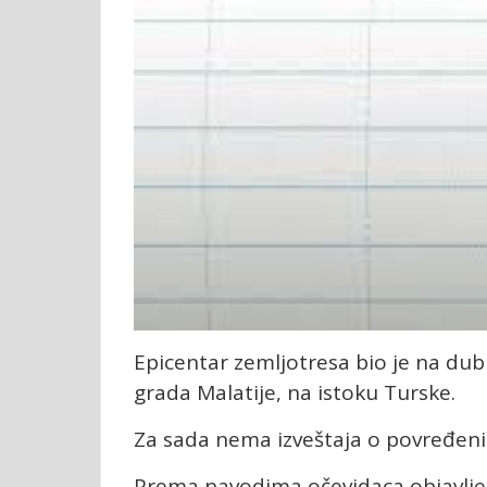
Epicentar zemljotresa bio je na dub
grada Malatije, na istoku Turske.
Za sada nema izveštaja o povređenima
Prema navodima očevidaca objavljeni