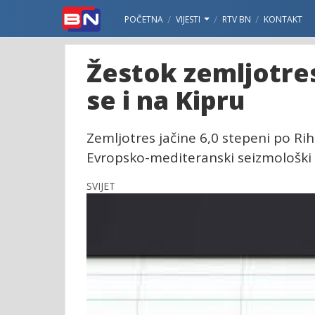
POČETNA
VIJESTI
RTV BN
KONTAKT
Žestok zemljotres
se i na Kipru
Zemljotres jačine 6,0 stepeni po Rih
Evropsko-mediteranski seizmološki 
SVIJET