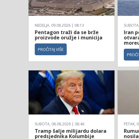
NEDELJA, 09.08.2026 | 08:13
SUBOTA, 
Pentagon traži da se brže
Iran p
proizvode oružje i municija
otvar
more
PROČITAJ VIŠE
PROČIT
SUBOTA, 08.08.2026 | 08:46
PETAK, 0
Tramp šalje milijardu dolara
Rumun
predsjednika Kolumbije
nosila