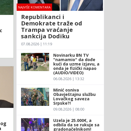
NAJVIŠE KOMENTARA
Republikanci i
Demokrate traže od
Trampa vraćanje
c
sankcija Dodiku
07.08.2026 | 11:19
Novinarku BN TV
"namamio" da dođe
kući da uzme izjavu, a
onda je fizički napao
(AUDIO/VIDEO)
06.08.2026 | 13:32
Minić osniva
Obavještajnu službu
Lovačkog saveza
Srpske?!
09.08.2026 | 08:00
Uzela je 25.000€, a
bog
odbila da se rukuje sa
a
gradonačelnikom!