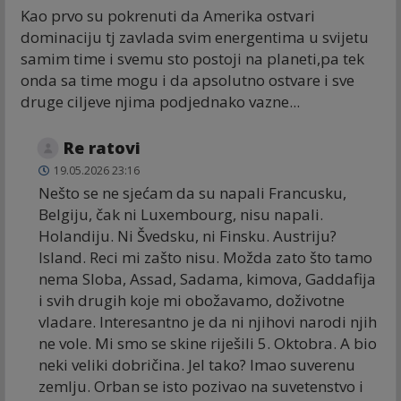
Kao prvo su pokrenuti da Amerika ostvari
dominaciju tj zavlada svim energentima u svijetu
samim time i svemu sto postoji na planeti,pa tek
onda sa time mogu i da apsolutno ostvare i sve
druge ciljeve njima podjednako vazne...
Re ratovi
19.05.2026 23:16
Nešto se ne sjećam da su napali Francusku,
Belgiju, čak ni Luxembourg, nisu napali.
Holandiju. Ni Švedsku, ni Finsku. Austriju?
Island. Reci mi zašto nisu. Možda zato što tamo
nema Sloba, Assad, Sadama, kimova, Gaddafija
i svih drugih koje mi obožavamo, doživotne
vladare. Interesantno je da ni njihovi narodi njih
ne vole. Mi smo se skine riješili 5. Oktobra. A bio
neki veliki dobričina. Jel tako? Imao suverenu
zemlju. Orban se isto pozivao na suvetenstvo i