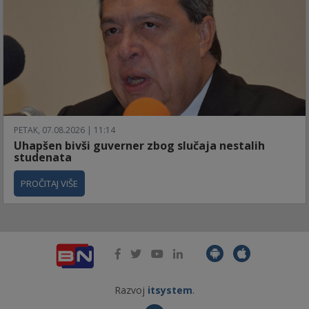
PETAK, 07.08.2026 | 11:14
Uhapšen bivši guverner zbog slučaja nestalih
studenata
PROČITAJ VIŠE
Razvoj
itsystem
.