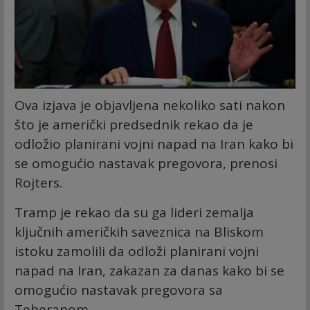
Ova izjava je objavljena nekoliko sati nakon
što je američki predsednik rekao da je
odložio planirani vojni napad na Iran kako bi
se omogućio nastavak pregovora, prenosi
Rojters.
Tramp je rekao da su ga lideri zemalja
ključnih američkih saveznica na Bliskom
istoku zamolili da odloži planirani vojni
napad na Iran, zakazan za danas kako bi se
omogućio nastavak pregovora sa
Teheranom.