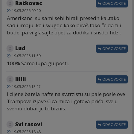
Ratkovac
ODGOVORITE
19.05.2026 09:20
Amerikanci su sami sebi birali presednika..tako
sad i imaju..ko i svugde,kako biraš tako če da ti i
bude..pa vi glasajte opet za dodika i snsd..i hdz..
Lud
ODGOVORITE
19.05.2026 11:59
100%.Samo lupa gluposti.
Iiiiii
ODGOVORITE
19.05.2026 13:27
I cijene barela nafte na sv.trzistu su pale posle ove
Trampove izjave.Cica mica i gotova priča. sve u
svemu dobar je to biznis.
Svi ratovi
ODGOVORITE
19.05.2026 18:48