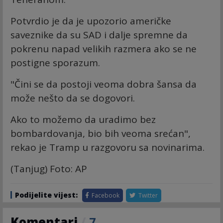
Potvrdio je da je upozorio američke
saveznike da su SAD i dalje spremne da
pokrenu napad velikih razmera ako se ne
postigne sporazum.
"Čini se da postoji veoma dobra šansa da
može nešto da se dogovori.
Ako to možemo da uradimo bez
bombardovanja, bio bih veoma srećan",
rekao je Tramp u razgovoru sa novinarima.
(Tanjug) Foto: AP
Podijelite vijest:
Facebook
Twitter
Komentari
/
7