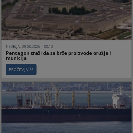
NEDELJA, 09.08.2026 | 08:13
Pentagon traži da se brže proizvode oružje i
municija
PROČITAJ VIŠE