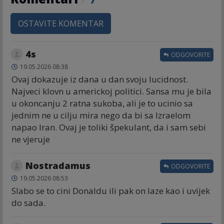
OSTAVITE KOMENTAR
4s
ODGOVORITE
19.05.2026 08:38
Ovaj dokazuje iz dana u dan svoju lucidnost.
Najveci klovn u americkoj politici. Sansa mu je bila
u okoncanju 2 ratna sukoba, ali je to ucinio sa
jednim ne u cilju mira nego da bi sa Izraelom
napao Iran. Ovaj je toliki špekulant, da i sam sebi
ne vjeruje
Nostradamus
ODGOVORITE
19.05.2026 08:53
Slabo se to cini Donaldu ili pak on laze kao i uvijek
do sada.