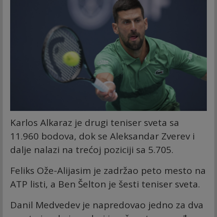
Karlos Alkaraz je drugi teniser sveta sa
11.960 bodova, dok se Aleksandar Zverev i
dalje nalazi na trećoj poziciji sa 5.705.
Feliks Ože-Alijasim je zadržao peto mesto na
ATP listi, a Ben Šelton je šesti teniser sveta.
Danil Medvedev je napredovao jedno za dva