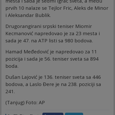
mesta i sada je sedmi igrač sveta, a među
prvih 10 nalaze se Tejlor Fric, Aleks de Minor
i Aleksandar Bublik.
Drugorangirani srpski teniser Miomir
Kecmanović napredovao je za 23 mesta i
sada je 47. na ATP listi sa 980 bodova.
Hamad Međedović je napredovao za 11
pozicija i sada je 56. teniser sveta sa 894
boda.
Dušan Lajović je 136. teniser sveta sa 446
bodova, a Laslo Đere je na 238. poziciji sa
241.
(Tanjug) Foto: AP