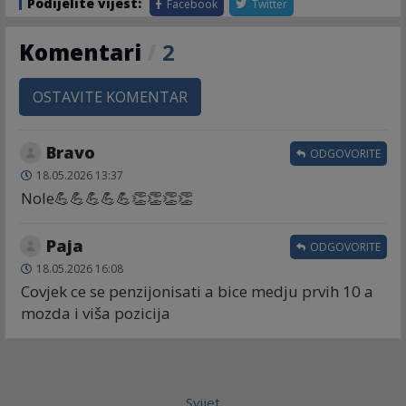
Podijelite vijest:
Facebook
Twitter
Komentari
/
2
OSTAVITE KOMENTAR
Bravo
ODGOVORITE
18.05.2026 13:37
Nole💪💪💪💪💪👏👏👏👏
Paja
ODGOVORITE
18.05.2026 16:08
Covjek ce se penzijonisati a bice medju prvih 10 a
mozda i viša pozicija
Svijet