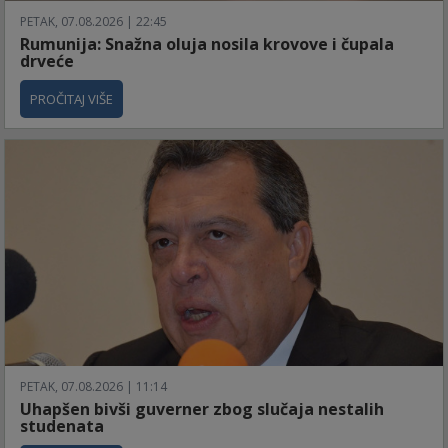
PETAK, 07.08.2026 | 22:45
Rumunija: Snažna oluja nosila krovove i čupala
drveće
PROČITAJ VIŠE
PETAK, 07.08.2026 | 11:14
Uhapšen bivši guverner zbog slučaja nestalih
studenata