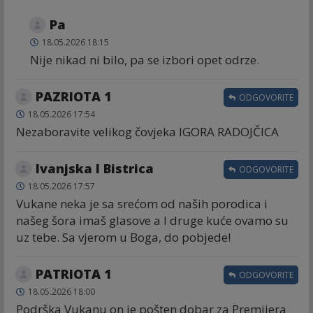
Pa
18.05.2026 18:15
Nije nikad ni bilo, pa se izbori opet odrze.
PAZRIOTA 1
ODGOVORITE
18.05.2026 17:54
Nezaboravite velikog čovjeka IGORA RADOJČICA
Ivanjska I Bistrica
ODGOVORITE
18.05.2026 17:57
Vukane neka je sa srećom od naših porodica i
našeg šora imaš glasove a I druge kuće ovamo su
uz tebe. Sa vjerom u Boga, do pobjede!
PATRIOTA 1
ODGOVORITE
18.05.2026 18:00
Podrška Vukanu on je pošten dobar za Premijera