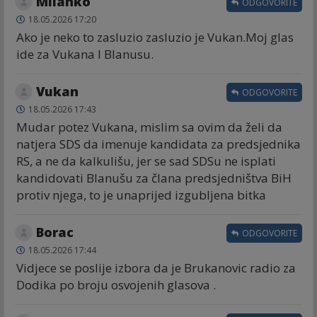
Milanko
ODGOVORITE
18.05.2026 17:20
Ako je neko to zasluzio zasluzio je Vukan.Moj glas
ide za Vukana I Blanusu.
Vukan
ODGOVORITE
18.05.2026 17:43
Mudar potez Vukana, mislim sa ovim da želi da
natjera SDS da imenuje kandidata za predsjednika
RS, a ne da kalkulišu, jer se sad SDSu ne isplati
kandidovati Blanušu za člana predsjedništva BiH
protiv njega, to je unaprijed izgubljena bitka
Borac
ODGOVORITE
18.05.2026 17:44
Vidjece se poslije izbora da je Brukanovic radio za
Dodika po broju osvojenih glasova .