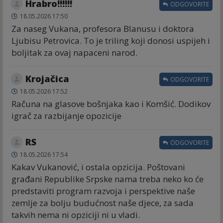
Hrabro!!!!!!
ODGOVORITE
18.05.2026 17:50
Za naseg Vukana, profesora Blanusu i doktora
Ljubisu Petrovica. To je triling koji donosi uspijeh i
boljitak za ovaj napaceni narod.
Krojačica
ODGOVORITE
18.05.2026 17:52
Računa na glasove bošnjaka kao i Komšić. Dodikov
igrač za razbijanje opozicije
RS
ODGOVORITE
18.05.2026 17:54
Kakav Vukanović, i ostala opzicija. Poštovani
građani Republike Srpske nama treba neko ko će
predstaviti program razvoja i perspektive naše
zemlje za bolju budućnost naše djece, za sada
takvih nema ni opziciji ni u vladi.