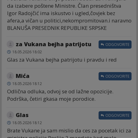
da izabere poštene Ministre. Član presedništva
Igor Radojčić ima iskustvo i ugled,čovjek bez
afera,a vičan u politici,nekompromitovan.i naravno
BLANUŠA PRESEDNIK REPUBLIKE SRPSKE
za Vukana bejha patrijotu
ODGOVORITE
18.05.2026 18:02
Glas za Vukana bejha patrijotu i pravdu i red
Mića
ODGOVORITE
18.05.2026 18:12
Odlična odluka, odvoj se od lažne opozicije.
Podrška, četiri gkasa moje porodice.
Glas
ODGOVORITE
18.05.2026 18:12
Brate Vukane ja sam mislio da ces za pocetak ici za
ministra policije.Poslije 2 mandata kad malo