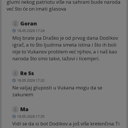
glumi nekog patriotu više na sahrani bude naroda
već što će on imati glasova
Goran
18.05.2026 17:26
Moj brate pa Draško je od prvog dana Dodikov
igrač, a to što ljudima smeta istina i što ih boli
nije to Vukanov problem već njihov, a i naš kao
naroda što smo takvi, lažovi i licemjeri.
Re Ss
18.05.2026 17:32
Ne valjaj gluposti u Vukana mogu da se
zakunem
Ma
18.05.2026 17:35
Vidi se da si bot Dodikov a još više kretenčina.Ti