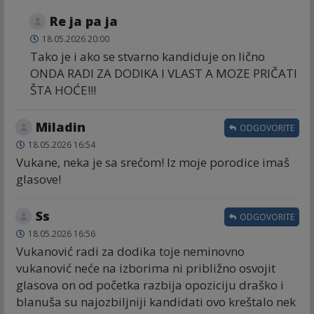
Re ja pa ja
18.05.2026 20:00
Tako je i ako se stvarno kandiduje on lično
ONDA RADI ZA DODIKA I VLAST A MOZE PRIČATI
ŠTA HOĆE!!!
Miladin
ODGOVORITE
18.05.2026 16:54
Vukane, neka je sa srećom! Iz moje porodice imaš
glasove!
Ss
ODGOVORITE
18.05.2026 16:56
Vukanović radi za dodika toje neminovno
vukanović neće na izborima ni približno osvojit
glasova on od početka razbija opoziciju draško i
blanuša su najozbiljniji kandidati ovo kreštalo nek