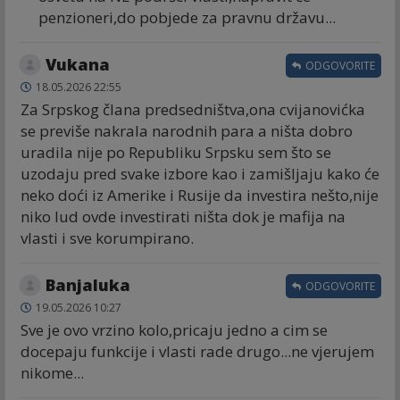
penzioneri,do pobjede za pravnu državu...
Vukana
ODGOVORITE
18.05.2026 22:55
Za Srpskog člana predsedništva,ona cvijanovićka
se previše nakrala narodnih para a ništa dobro
uradila nije po Republiku Srpsku sem što se
uzodaju pred svake izbore kao i zamišljaju kako će
neko doći iz Amerike i Rusije da investira nešto,nije
niko lud ovde investirati ništa dok je mafija na
vlasti i sve korumpirano.
Banjaluka
ODGOVORITE
19.05.2026 10:27
Sve je ovo vrzino kolo,pricaju jedno a cim se
docepaju funkcije i vlasti rade drugo...ne vjerujem
nikome...