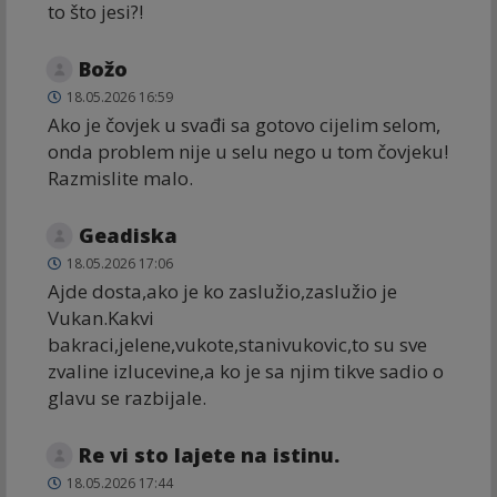
to što jesi?!
Božo
18.05.2026 16:59
Ako je čovjek u svađi sa gotovo cijelim selom,
onda problem nije u selu nego u tom čovjeku!
Razmislite malo.
Geadiska
18.05.2026 17:06
Ajde dosta,ako je ko zaslužio,zaslužio je
Vukan.Kakvi
bakraci,jelene,vukote,stanivukovic,to su sve
zvaline izlucevine,a ko je sa njim tikve sadio o
glavu se razbijale.
Re vi sto lajete na istinu.
18.05.2026 17:44