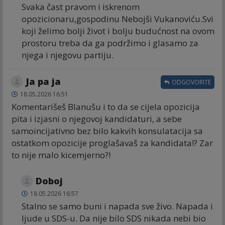
Svaka čast pravom i iskrenom
opozicionaru,gospodinu Nebojši Vukanoviću.Svi
koji želimo bolji život i bolju budućnost na ovom
prostoru treba da ga podržimo i glasamo za
njega i njegovu partiju.
Ja pa ja
ODGOVORITE
18.05.2026 16:51
Komentarišeš Blanušu i to da se cijela opozicija
pita i izjasni o njegovoj kandidaturi, a sebe
samoincijativno bez bilo kakvih konsulatacija sa
ostatkom opozicije proglašavaš za kandidata!? Zar
to nije malo kicemjerno?!
Doboj
18.05.2026 16:57
Stalno se samo buni i napada sve živo. Napada i
ljude u SDS-u. Da nije bilo SDS nikada nebi bio