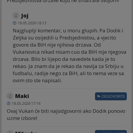
Predsjedništva države koju ne smatrate svojom?
Joj
18.05.2026 18:13
Najgluplji komentar, u moru glupih. Pa Dodik i
Zeljka su osijedili u Predsjednistvu, a vjecito
govore da BiH nije njihova drzava. Od
Vukanovica nikad nisam cuo da BiH nije njegova
drzava. Bilo bi lijepo da navedete kada je to
rekao. Ja znam da je rekao da navija za Srbiju u
fudbalu, radije nego za BiH, ali to nema veze sa
ovim sto ste napisali.
Maki
ODGOVORITE
18.05.2026 17:16
Ovaj Vukan će biti najodgovorni ako Dodik ponovo
uzme izbore!