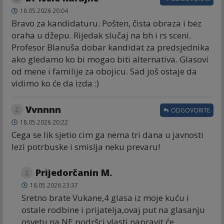
18.05.2026 20:04
Bravo za kandidaturu. Pošten, čista obraza i bez
oraha u džepu. Rijedak slučaj na bh i rs sceni.
Profesor Blanuša dobar kandidat za predsjednika
ako gledamo ko bi mogao biti alternativa. Glasovi
od mene i familije za obojicu. Sad još ostaje da
vidimo ko će da izda :)
Vvnnnn
ODGOVORITE
18.05.2026 20:22
Cega se lik sjetio cim ga nema tri dana u javnosti
lezi potrbuske i smislja neku prevaru!
Prijedorčanin M.
18.05.2026 23:37
Sretno brate Vukane,4 glasa iz moje kuću i
ostale rodbine i prijatelja,ovaj put na glasanju
osvetu na NE podršci vlasti,napravit će