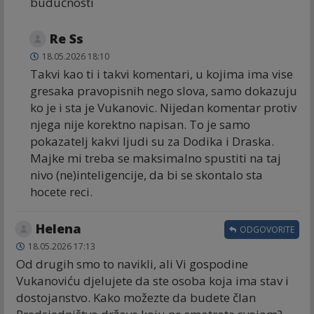
budučnosti
Re Ss
18.05.2026 18:10
Takvi kao ti i takvi komentari, u kojima ima vise
gresaka pravopisnih nego slova, samo dokazuju
ko je i sta je Vukanovic. Nijedan komentar protiv
njega nije korektno napisan. To je samo
pokazatelj kakvi ljudi su za Dodika i Draska.
Majke mi treba se maksimalno spustiti na taj
nivo (ne)inteligencije, da bi se skontalo sta
hocete reci.
Helena
ODGOVORITE
18.05.2026 17:13
Od drugih smo to navikli, ali Vi gospodine
Vukanoviću djelujete da ste osoba koja ima stav i
dostojanstvo. Kako možezte da budete član