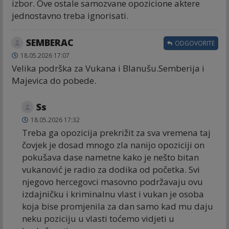
izbor. Ove ostale samozvane opozicione aktere
jednostavno treba ignorisati.
SEMBERAC
ODGOVORITE
18.05.2026 17:07
Velika podrška za Vukana i Blanušu.Semberija i
Majevica do pobede.
Ss
18.05.2026 17:32
Treba ga opozicija prekrižit za sva vremena taj
čovjek je dosad mnogo zla nanijo opoziciji on
pokušava dase nametne kako je nešto bitan
vukanović je radio za dodika od početka. Svi
njegovo hercegovci masovno podržavaju ovu
izdajničku i kriminalnu vlast i vukan je osoba
koja bise promjenila za dan samo kad mu daju
neku poziciju u vlasti toćemo vidjeti u