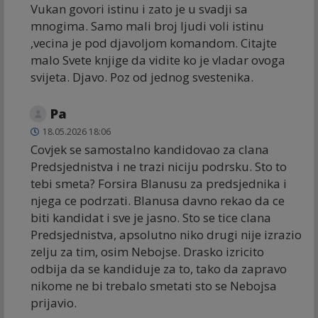
Vukan govori istinu i zato je u svadji sa
mnogima. Samo mali broj ljudi voli istinu
,vecina je pod djavoljom komandom. Citajte
malo Svete knjige da vidite ko je vladar ovoga
svijeta. Djavo. Poz od jednog svestenika.
Pa
18.05.2026 18:06
Covjek se samostalno kandidovao za clana
Predsjednistva i ne trazi niciju podrsku. Sto to
tebi smeta? Forsira Blanusu za predsjednika i
njega ce podrzati. Blanusa davno rekao da ce
biti kandidat i sve je jasno. Sto se tice clana
Predsjednistva, apsolutno niko drugi nije izrazio
zelju za tim, osim Nebojse. Drasko izricito
odbija da se kandiduje za to, tako da zapravo
nikome ne bi trebalo smetati sto se Nebojsa
prijavio.