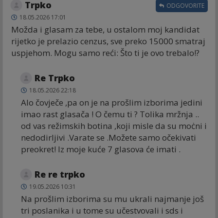
Trpko
ODGOVORITE
18.05.2026 17:01
Možda i glasam za tebe, u ostalom moj kandidat
rijetko je prelazio cenzus, sve preko 15000 smatraj
uspjehom. Mogu samo reći: Što ti je ovo trebalo!?
Re Trpko
18.05.2026 22:18
Alo čovječe ,pa on je na prošlim izborima jedini
imao rast glasača ! O čemu ti ? Tolika mržnja ..
od vas režimskih botina ,koji misle da su moċni i
nedodirljivi .Varate se .Možete samo očekivati
preokret! Iz moje kuće 7 glasova će imati .
Re re trpko
19.05.2026 10:31
Na prošlim izborima su mu ukrali najmanje još
tri poslanika i u tome su učestvovali i sds i