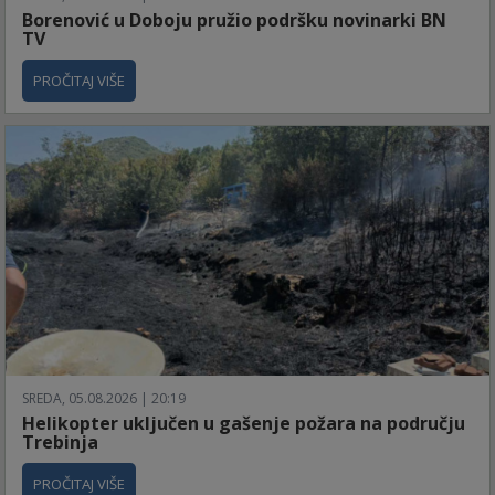
Borenović u Doboju pružio podršku novinarki BN
TV
PROČITAJ VIŠE
SREDA, 05.08.2026 | 20:19
Helikopter uključen u gašenje požara na području
Trebinja
PROČITAJ VIŠE