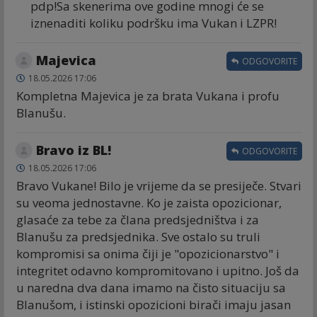
pdp!Sa skenerima ove godine mnogi će se
iznenaditi koliku podršku ima Vukan i LZPR!
Majevica
ODGOVORITE
18.05.2026 17:06
Kompletna Majevica je za brata Vukana i profu
Blanušu.
Bravo iz BL!
ODGOVORITE
18.05.2026 17:06
Bravo Vukane! Bilo je vrijeme da se presiječe. Stvari
su veoma jednostavne. Ko je zaista opozicionar,
glasaće za tebe za člana predsjedništva i za
Blanušu za predsjednika. Sve ostalo su truli
kompromisi sa onima čiji je "opozicionarstvo" i
integritet odavno kompromitovano i upitno. Još da
u naredna dva dana imamo na čisto situaciju sa
Blanušom, i istinski opozicioni birači imaju jasan