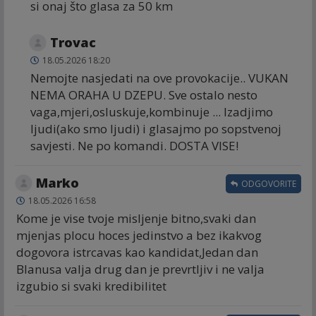
si onaj što glasa za 50 km
Trovac
18.05.2026 18:20
Nemojte nasjedati na ove provokacije.. VUKAN
NEMA ORAHA U DZEPU. Sve ostalo nesto
vaga,mjeri,osluskuje,kombinuje ... Izadjimo
ljudi(ako smo ljudi) i glasajmo po sopstvenoj
savjesti. Ne po komandi. DOSTA VISE!
Marko
ODGOVORITE
18.05.2026 16:58
Kome je vise tvoje misljenje bitno,svaki dan
mjenjas plocu hoces jedinstvo a bez ikakvog
dogovora istrcavas kao kandidat,Jedan dan
Blanusa valja drug dan je prevrtljiv i ne valja
izgubio si svaki kredibilitet