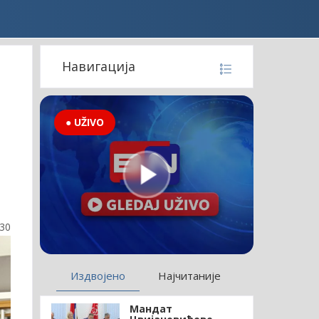
Навигација
● UŽIVO
:30
Издвојено
Најчитаније
Мандат