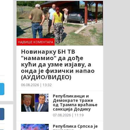
НАЈВИШЕ КОМЕНТАРА
Новинарку БН ТВ
"намамио" да дође
кући да узме изјаву, а
онда је физички напао
(АУДИО/ВИДЕО)
06.08.2026 | 13:32
Републиканци и
Демократе траже
од Трампа враћање
санкција Додику
07.08.2026 | 11:19
Република Српска је