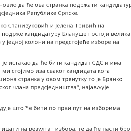
оновио да ће ова странка подржати кандидату
сједника Републике Српске.
ко Станивуковић и Јелена Тривић на
е подрже кандидатуру Блануше постоји велика
 у једној колони на предстојеће изборе на
 је истакао да ће бити кандидат СДС и има
 ми стојимо иза сваког кандидата кога
иона странка у овом тренутку то је Бранко
ског члана предсједништва", најављује
дује што ће бити по први пут на изборима
тицати на резултат избора, те да ће пасти бро