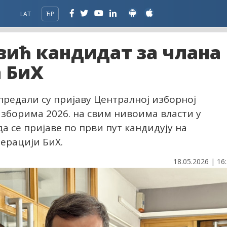
LAT
ЋР
вић кандидат за члана
 БиХ
 предали су пријаву Централној изборној
зборима 2026. на свим нивоима власти у
да се пријаве по први пут кандидују на
ерацији БиХ.
18.05.2026 | 16