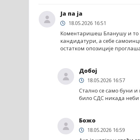
Ја па ја
18.05.2026 16:51
Коментаришеш Бланушу и то д
кандидатури, а себе самоинц
остатком опозиције проглаша
Добој
18.05.2026 16:57
Стално се само буни и 
било СДС никада неби 
Божо
18.05.2026 16:59