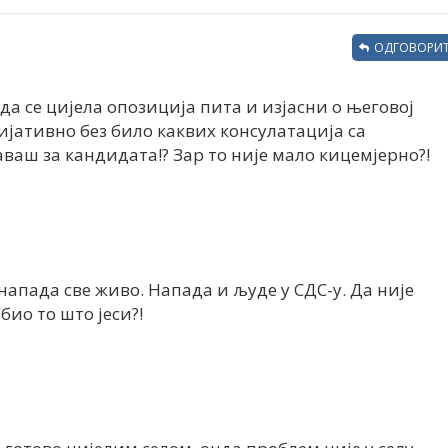
ОДГОВОРИТ
а се цијела опозиција пита и изјасни о његовој
ијативно без било каквих консулатација са
ваш за кандидата!? Зар то није мало кицемјерно?!
напада све живо. Напада и људе у СДС-у. Да није
био то што јеси?!