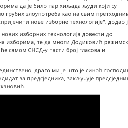
борима да је било пар хиљада људи који су
ило грубих злоупотреба као на свим претходни
пријечити нове изборне технологије", додао ј
 нових изборних технологија довести до
на изборима, те да многи Додиковић режимс
 ће самом СНСД-у пасти број гласова и
единствено, драго ми је што је синоћ господи
дидат за предсједника, закључује предсједни
укановић.