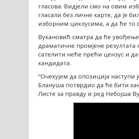
гласова. Видјели смо на овим из
гласали без личне карте, да је б
изборним циклусима, а да ће то с
Вукановић сматра да ће увођење
драматичне промјене резултата 
сателити неће прећи цензус и да
кандидата.
"Очекујем да опозиција наступи ј
Блануша потврдио да ће бити кан
Листе за правду и ред Небојша В