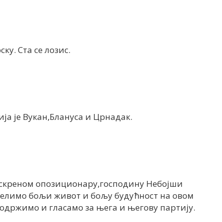
ку. Ста се лозис.
ија је Вукан,Блануса и Црнадак.
искреном опозиционару,господину Небојши
желимо бољи живот и бољу будућност на овом
подржимо и гласамо за њега и његову партију.