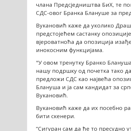
члана Предсједништва БиХ, те п
СДС-овог Бранка Блануше за пред
Вукановић каже да уколико Драш
предстојећем састанку опозициј
вјероватноћа да опозиција изађе
инокосним функцијама.
"У овом тренутку Бранко Блануша
нашу подршку од почетка тако да
предложи СДС као највећа опозиц
Блануша и ја сам кандидат за срп
Вукановић.
Вукановић каже да их посебно ра
бити скенери.
“Сигуран сам да ће то пресудно у