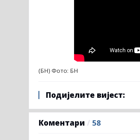
(БН) Фото: БН
Подијелите вијест:
Коментари
/
58