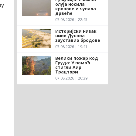
ру
олуја носила
кровове и чупала
дрвеће
07.08.2026 | 22:45
Историјски низак
ниво Дунава
зауставио бродове
07.08.2026 | 19:41
Велики пожар код
Груда: У помоћ
стигли Аир
Трацтори
07.08.2026 | 20:39
ј