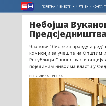
ПОЧЕТНА
ВИЈЕСТИ
РТВ БН
КОНТАКТ
Небојша Вукано
Предсједништва
Чланови “Листе за правду и ред”
комисији за учешће на Општим и
Републици Српској, као и опцију 
појединим нивоима власти у Фед
РЕПУБЛИКА СРПСКА