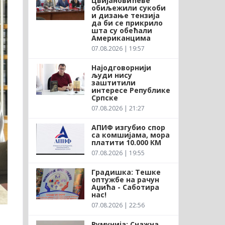
Цвијановићеве
обиљежили сукоби
и дизање тензија
да би се прикрило
шта су обећали
Американцима
07.08.2026 | 19:57
Најодговорнији
људи нису
заштитили
интересе Републике
Српске
07.08.2026 | 21:27
АПИФ изгубио спор
са комшијама, мора
платити 10.000 КМ
07.08.2026 | 19:55
Градишка: Тешке
оптужбе на рачун
Аџића - Саботира
нас!
07.08.2026 | 22:56
Румунија: Снажна