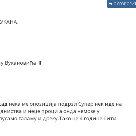
ОДГОВОРИТ
УКАНА.
у Вукановића !!!
сад нека ме опозиција подрзи.Супер нек иде на
едниства и неце проци а онда немозе у
слусамо галаму и дреку.Тако це 4 године бити