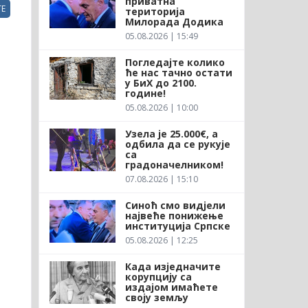
приватна
Е
територија
Милорада Додика
05.08.2026 | 15:49
Погледајте колико
ће нас тачно остати
у БиХ до 2100.
године!
05.08.2026 | 10:00
Узела је 25.000€, а
одбила да се рукује
са
градоначелником!
07.08.2026 | 15:10
Синоћ смо видјели
највеће понижење
институција Српске
05.08.2026 | 12:25
Када изједначите
корупцију са
издајом имаћете
своју земљу