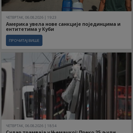
ЧЕТВРТАК, 06.08.2026 | 19:23
Америка увела нове санкције појединцима и
ентитетима у Куби
ПРОЧИТАЈ ВИШЕ
ЧЕТВРТАК, 06.08.2026 | 18:54
Судар трамваја у Њемачкој: Преко 25 људи