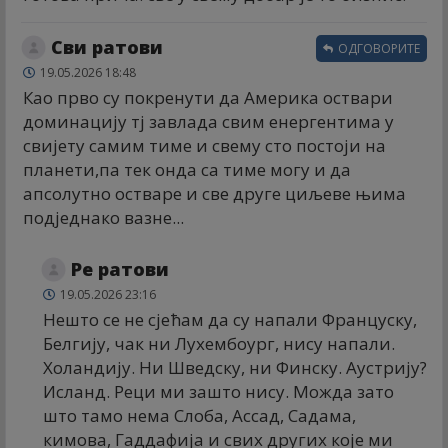
Сви ратови
ОДГОВОРИТЕ
19.05.2026 18:48
Као прво су покренути да Америка оствари
доминацију тј завлада свим енергентима у
свијету самим тиме и свему сто постоји на
планети,па тек онда са тиме могу и да
апсолутно остваре и све друге циљеве њима
подједнако вазне...
Ре ратови
19.05.2026 23:16
Нешто се не сјећам да су напали Француску,
Белгију, чак ни Луxембоург, нису напали.
Холандију. Ни Шведску, ни Финску. Аустрију?
Исланд. Реци ми зашто нису. Можда зато
што тамо нема Слоба, Ассад, Садама,
кимова, Гаддафија и свих других које ми