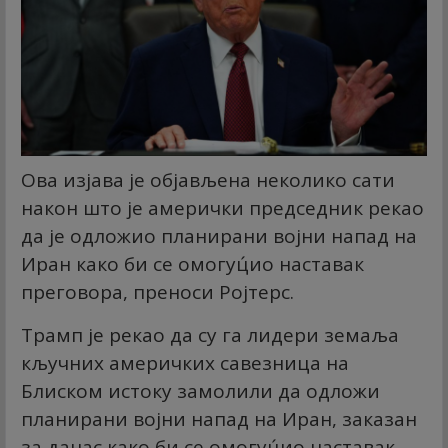
Ова изјава је објављена неколико сати
након што је амерички председник рекао
да је одложио планирани војни напад на
Иран како би се омогуц́ио наставак
преговора, преноси Ројтерс.
Трамп је рекао да су га лидери земаља
кључних америчких савезница на
Блиском истоку замолили да одложи
планирани војни напад на Иран, заказан
за данас како би се омогуц́ио наставак