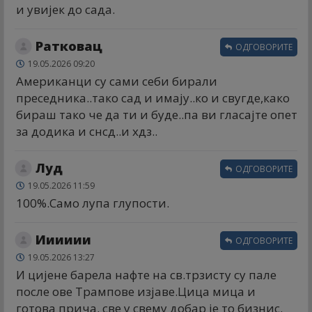
и увијек до сада.
Ратковац
ОДГОВОРИТЕ
19.05.2026 09:20
Американци су сами себи бирали
преседника..тако сад и имају..ко и свугде,како
бираш тако че да ти и буде..па ви гласајте опет
за додика и снсд..и хдз..
Луд
ОДГОВОРИТЕ
19.05.2026 11:59
100%.Само лупа глупости.
Ииииии
ОДГОВОРИТЕ
19.05.2026 13:27
И цијене барела нафте на св.трзисту су пале
после ове Трампове изјаве.Цица мица и
готова прича. све у свему добар је то бизнис.