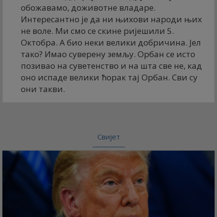
обожавамо, доживотне владаре.
Интересантно је да ни њихови народи њих
не воле. Ми смо се скине ријешили 5.
Октобра. А био неки велики добричина. Јел
тако? Имао суверену земљу. Орбан се исто
позивао на суветенство и на шта све не, кад
оно испаде велики ћорак тај Орбан. Сви су
они такви.
Свијет