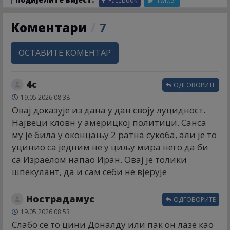
Facebook
Twitter
Коментари
/
7
ОСТАВИТЕ КОМЕНТАР
4с
ОДГОВОРИТЕ
19.05.2026 08:38
Овај доказује из дана у дан своју луцидност.
Највеци кловн у америцкој политици. Санса
му је била у оконцању 2 ратна сукоба, али је то
уцинио са једним не у циљу мира него да би
са Израелом напао Иран. Овај је толики
шпекулант, да и сам себи не вјерује
Нострадамус
ОДГОВОРИТЕ
19.05.2026 08:53
Слабо се то цини Доналду или пак он лазе као