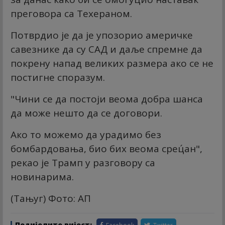
преговора са Техераном.
Потврдио је да је упозорио америчке
савезнике да су САД и даље спремне да
покрену напад великих размера ако се не
постигне споразум.
"Чини се да постоји веома добра шанса
да може нешто да се договори.
Ако то можемо да урадимо без
бомбардовања, био бих веома срец́ан",
рекао је Трамп у разговору са
новинарима.
(Тањуг) Фото: АП
Подијелите вијест: