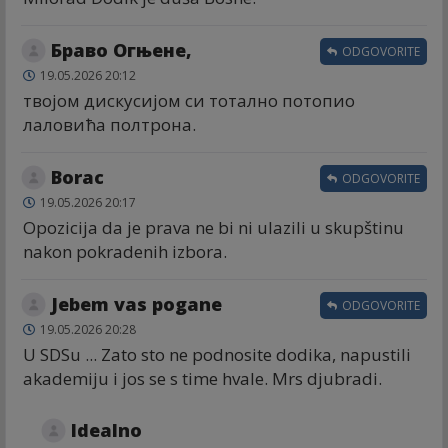
Браво Огњене,
ODGOVORITE
19.05.2026 20:12
твојом дискусијом си тотално потопио
лаловића полтрона.
Borac
ODGOVORITE
19.05.2026 20:17
Opozicija da je prava ne bi ni ulazili u skupštinu
nakon pokradenih izbora.
Jebem vas pogane
ODGOVORITE
19.05.2026 20:28
U SDSu ... Zato sto ne podnosite dodika, napustili
akademiju i jos se s time hvale. Mrs djubradi.
Idealno