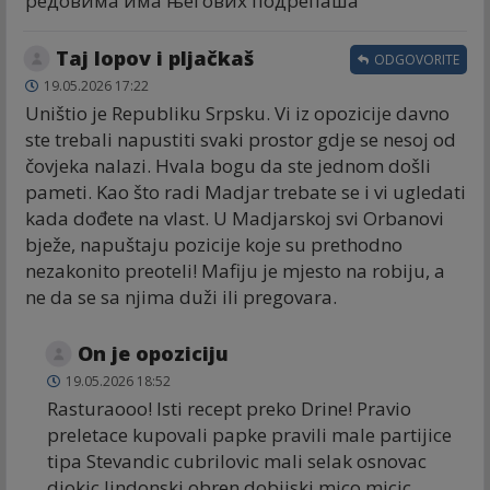
редовима има његових подрепаша
Taj lopov i pljačkaš
ODGOVORITE
19.05.2026 17:22
Uništio je Republiku Srpsku. Vi iz opozicije davno
ste trebali napustiti svaki prostor gdje se nesoj od
čovjeka nalazi. Hvala bogu da ste jednom došli
pameti. Kao što radi Madjar trebate se i vi ugledati
kada dođete na vlast. U Madjarskoj svi Orbanovi
bježe, napuštaju pozicije koje su prethodno
nezakonito preoteli! Mafiju je mjesto na robiju, a
ne da se sa njima duži ili pregovara.
On je opoziciju
19.05.2026 18:52
Rasturaooo! Isti recept preko Drine! Pravio
preletace kupovali papke pravili male partijice
tipa Stevandic cubrilovic mali selak osnovac
djokic lindonski obren dobijski mico micic