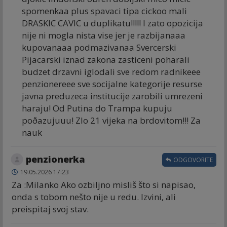
spomenkaa plus spavaci tipa cickoo mali
DRASKIC CAVIC u duplikatu!!!!! I zato opozicija
nije ni mogla nista vise jer je razbijanaaa
kupovanaaa podmazivanaa Svercerski
Pijacarski iznad zakona zasticeni poharali
budzet drzavni iglodali sve redom radnikeee
penzionereee sve socijalne kategorije resurse
javna preduzeca institucije zarobili umrezeni
haraju! Od Putina do Trampa kupuju
poðazujuuu! Zlo 21 vijeka na brdovitom!!! Za
nauk
penzionerka
ODGOVORITE
19.05.2026 17:23
Za :Milanko Ako ozbiljno misliš što si napisao,
onda s tobom nešto nije u redu. Izvini, ali
preispitaj svoj stav.