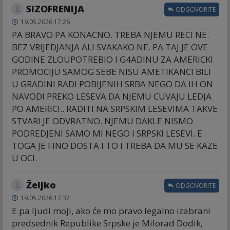
SIZOFRENIJA
ODGOVORITE
19.05.2026 17:26
PA BRAVO PA KONACNO. TREBA NJEMU RECI NE.
BEZ VRIJEDJANJA ALI SVAKAKO NE. PA TAJ JE OVE
GODINE ZLOUPOTREBIO I G4ADINU ZA AMERICKI
PROMOCIJU SAMOG SEBE NISU AMETIKANCI BILI
U GRADINI RADI POBIJENIH SRBA NEGO DA IH ON
NAVODI PREKO LESEVA DA NJEMU CUVAJU LEDJA
PO AMERICI.. RADITI NA SRPSKIM LESEVIMA TAKVE
STVARI JE ODVRATNO. NJEMU DAKLE NISMO
PODREDJENI SAMO MI NEGO I SRPSKI LESEVI. E
TOGA JE FINO DOSTA I TO I TREBA DA MU SE KAZE
U OCI.
Željko
ODGOVORITE
19.05.2026 17:37
E pa ljudi moji, ako će mo pravo legalno izabrani
predsednik Republike Srpske je Milorad Dodik,