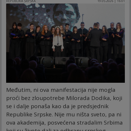
REPUBLIKA SRPSKA
19.05.2026 | 16:01
Međutim, ni ova manifestacija nije mogla
proći bez zloupotrebe Milorada Dodika, koji
se i dalje ponaša kao da je predsjednik
Republike Srpske. Nije mu ništa sveto, pa ni
ova akademija, posvećena stradalim Srbima
koji su živote dali za odbranu srpskog