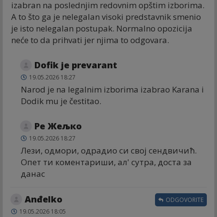
izabran na poslednjim redovnim opštim izborima.
A to što ga je nelegalan visoki predstavnik smenio
je isto nelegalan postupak. Normalno opozicija
neće to da prihvati jer njima to odgovara.
Dofik je prevarant
19.05.2026 18:27
Narod je na legalnim izborima izabrao Karana i
Dodik mu je čestitao.
Ре Жељко
19.05.2026 18:27
Лези, одмори, одрадио си свој сендвичић.
Опет ти коментариши, ал' сутра, доста за
данас
Anđelko
ODGOVORITE
19.05.2026 18:05