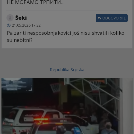
НЕ МОРАМО ТРПИТИ..
Šeki
ODGOVORITE
21.05.2026 17:32
Pa zar ti nesposobnjakovici još nisu shvatili koliko
su nebitni?
Republika Srpska