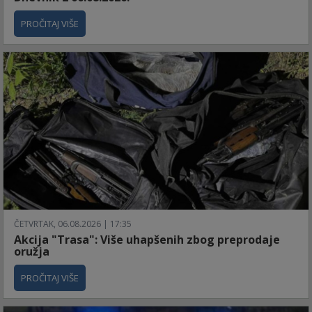
PROČITAJ VIŠE
ČETVRTAK, 06.08.2026 | 17:35
Akcija "Trasa": Više uhapšenih zbog preprodaje
oružja
PROČITAJ VIŠE