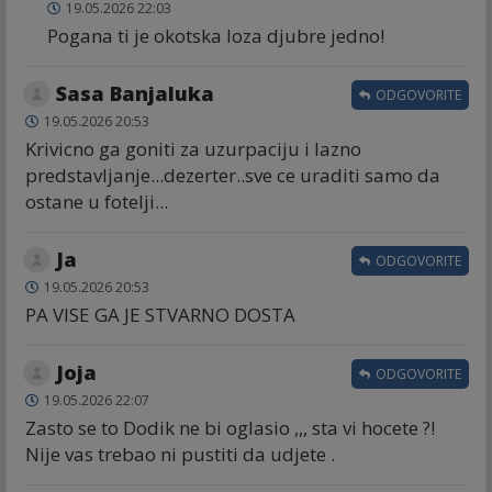
19.05.2026 22:03
Pogana ti je okotska loza djubre jedno!
Sasa Banjaluka
ODGOVORITE
19.05.2026 20:53
Krivicno ga goniti za uzurpaciju i lazno
predstavljanje...dezerter..sve ce uraditi samo da
ostane u fotelji...
Ja
ODGOVORITE
19.05.2026 20:53
PA VISE GA JE STVARNO DOSTA
Joja
ODGOVORITE
19.05.2026 22:07
Zasto se to Dodik ne bi oglasio ,,, sta vi hocete ?!
Nije vas trebao ni pustiti da udjete .