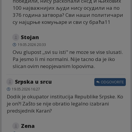
победили, нису раскопали снсд и њихових
100 најважнијих људи нису осудили на по
376 година затвора? Сви наши политичари
су најцрње комуњаре и сви су браћа11
Stojan
19.05.2026 20:33
Ovu glupost ,,svi su isti" ne moze se vise slusati.
Pa jesmo li mi normalni. Nije tacno da je iko
slican ovim neopjevanim lopovima.
Srpska u srcu
ODGOVORITE
19.05.2026 16:27
Dodik je okupator institucija Republike Srpske. Ko
je on?! Zašto se nije obratio legalno izabrani
predsjednik Karan?
Zena