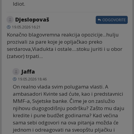
Idiot.
Djeslopovaš
ODGOVORITE
19.05.2026 16:21
Konačno blagovremna reakcija opozicije...hulju
prozivali za pare koje je opljačkao preko
serdarova,Viadukta i ostale....stoku juriti i u obor
(zatvor) trpati...
Jaffa
19.05.2026 18:46
On realno vlada svim polugama vlasti. A
ambasadori Kvinte sad ćute, kao i predstavnici
MMF-a, Svjetske banke. Čime je on zaslužio
njihovu dugogodišnju podršku? Zašto mu daju
kredite i pune budžet godinama? Kad većina
sama sebi odgovori na ova pitanja možda će
jednom i odreagovati na sveopštu pljačku i