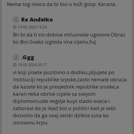
Nema tog novca da bi bio u koži gosp. Karana..
Re Anđelko
19.05.2026 19:24
Bii bi da ti sin dobiva miluonske ugovore.Obraz
ko đon.Svako izgleda ima cijenu,fuj
.Ggg
19.05.2026 20:17
vi koji pisete pozitivno o dodiku,pljujete po
instituciji republike srpske,zasto nemate obraza
da kazete ko je presjednik republike sroske,a
karan neka obrise cipele sa svojom
diplomom,ode negdje kupi stado ovaca i
zaboravi da je ikad bio u politici kad je sebi
dozvolio da ga ovaj seiski djilkos suta ko
istrosenu krpu.