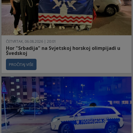
ČETVRTAK, 06.08.2026 | 20:01
Hor "Srbadija" na Svjetskoj horskoj olimpijadi u
Švedskoj
PROČITAJ VIŠE