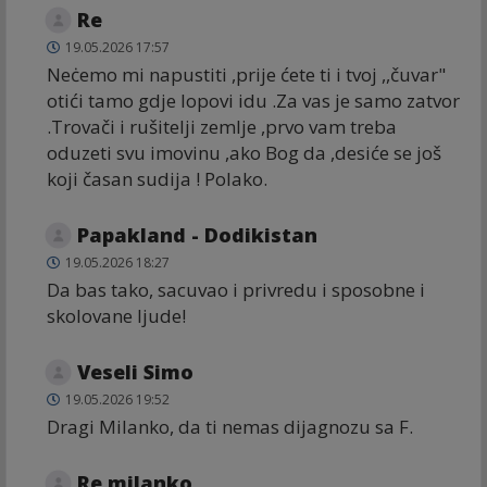
Re
19.05.2026 17:57
Neċemo mi napustiti ,prije ćete ti i tvoj ,,čuvar"
otići tamo gdje lopovi idu .Za vas je samo zatvor
.Trovači i rušitelji zemlje ,prvo vam treba
oduzeti svu imovinu ,ako Bog da ,desiće se još
koji časan sudija ! Polako.
Papakland - Dodikistan
19.05.2026 18:27
Da bas tako, sacuvao i privredu i sposobne i
skolovane ljude!
Veseli Simo
19.05.2026 19:52
Dragi Milanko, da ti nemas dijagnozu sa F.
Re milanko