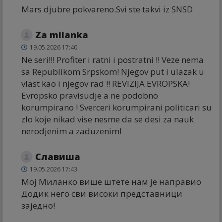
Mars djubre pokvareno.Svi ste takvi iz SNSD
Za milanka
19.05.2026 17:40
Ne seri!!! Profiter i ratni i postratni !! Veze nema
sa Republikom Srpskom! Njegov put i ulazak u
vlast kao i njegov rad !! REVIZIJA EVROPSKA!
Evropsko pravisudje a ne podobno
korumpirano ! Sverceri korumpirani politicari su
zlo koje nikad vise nesme da se desi za nauk
nerodjenim a zaduzenim!
Славиша
19.05.2026 17:43
Мој Миланко више штете нам је направио
Додик него сви високи представници
заједно!