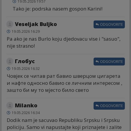
19.05.2026 19:57
Tako je: podrska nasem gospon Karini!
Veseljak Buljko
ODGOVORITE
19.05.2026 16:29
Pa ako je nas Burlo koju djedovacu vise i "sasuo",
nije strasno!
Глобус
ODGOVORITE
19.05.2026 16:32
Човјек се читав рат бавио шверцом цигарета
и нафте односно бавио се личним интересом ,
зашто би му то мјесто било свето
Milanko
ODGOVORITE
19.05.2026 16:34
Dodik nam je sacuvao Republiku Srpsku i Srpsku
policiju. Samo vi napustajte koji priznajete i zalite