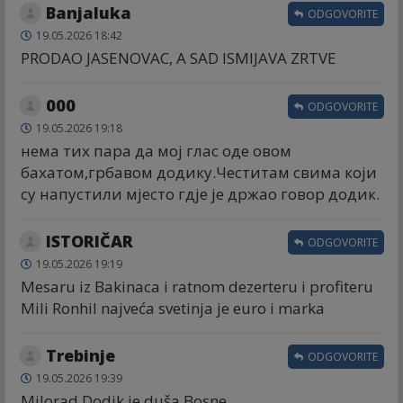
Banjaluka
ODGOVORITE
19.05.2026 18:42
PRODAO JASENOVAC, A SAD ISMIJAVA ZRTVE
000
ODGOVORITE
19.05.2026 19:18
нема тих пара да мој глас оде овом
бахатом,грбавом додику.Честитам свима који
су напустили мјесто гдје је држао говор додик.
ISTORIČAR
ODGOVORITE
19.05.2026 19:19
Mesaru iz Bakinaca i ratnom dezerteru i profiteru
Mili Ronhil najveća svetinja je euro i marka
Trebinje
ODGOVORITE
19.05.2026 19:39
Milorad Dodik je duša Bosne.