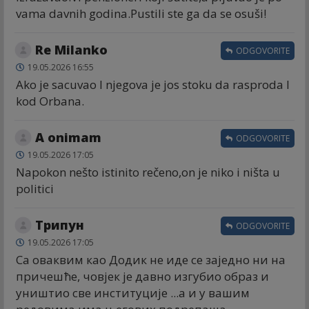
vama davnih godina.Pustili ste ga da se osuši!
Re Milanko
ODGOVORITE
19.05.2026 16:55
Ako je sacuvao I njegova je jos stoku da rasproda I
kod Orbana.
A onimam
ODGOVORITE
19.05.2026 17:05
Napokon nešto istinito rečeno,on je niko i ništa u
politici
Трипун
ODGOVORITE
19.05.2026 17:05
Са оваквим као Додик не иде се заједно ни на
причешће, човјек је давно изгубио образ и
уништио све институције ...а и у вашим