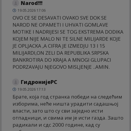
Narod!!!
19.05.2026 17:06
OVO CE SE DESAVATI OVAKO SVE DOK SE
NAROD NE OPAMETI I UHVATI GOMLAVE
MOTIKE I NADRIJESI SE TOG EKSTREMA DODIKA
KOJEM NIJE MALO NI TE SILNE MILIJARDE KOJE
JE OPLJACKA ,A CIFRA JE IZMEDJU 13 I 15
MILIJARDI,ON ZELI DA REPUBLIKA SRPSKA
BANKROTIRA DO KRAJA A MNOGI GLUPACI
PODRZAVAJU NJEGOVO MISLJENJE ..AMIN.
ГидронијеРС
19.05.2026 17:13
Брате, која год странка победи на следећим
изборима, неће ништа урадити садашњој
власти, зато што су сви заједно исти
отпадници, и свима им је исти газда. Зашто
радикали и сдс 2000 године, кад су