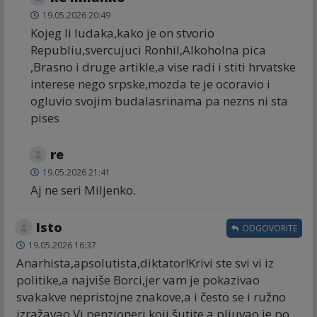
19.05.2026 20:49
Kojeg li ludaka,kako je on stvorio
Republiu,svercujuci Ronhil,Alkoholna pica
,Brasno i druge artikle,a vise radi i stiti hrvatske
interese nego srpske,mozda te je ocoravio i
ogluvio svojim budalasrinama pa nezns ni sta
pises
re
19.05.2026 21:41
Aj ne seri Miljenko.
Isto
ODGOVORITE
19.05.2026 16:37
Anarhista,apsolutista,diktator!Krivi ste svi vi iz
politike,a najviše Borci,jer vam je pokazivao
svakakve nepristojne znakove,a i često se i ružno
izražavao.Vi penzioneri koji šutite,a pljuvao je po