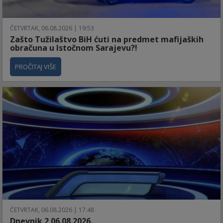
ČETVRTAK, 06.08.2026 | 19:53
Zašto Tužilaštvo BiH ćuti na predmet mafijaških
obračuna u Istočnom Sarajevu?!
PROČITAJ VIŠE
ČETVRTAK, 06.08.2026 | 17:48
Dnevnik 2 06.08.2026.