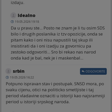
izdaju.
Idealno
19.05.2026 19:18
Da u pravu ste... Posto ne znam je li tu osim SDS
bilo i drugih poslanika iz tzv opozicije, onda se
pitam kako i oni nisu napustili taj skup ili
insistirati da i oni izadju za govornicu pa
zestoko odgovoriti... Sro bi rekao nas narod
onda kad je bal, nek je i maskenbal...
srbin
ODGOVORITE
19.05.2026 16:22
Potpuno ispravan stav i postupak. SNSD mora, po
svaku cijenu, otici na politicko smetljiste i taj
period vladavine oznaciti u istoriji kao najsramniji
period u istoriji srpskog naroda.