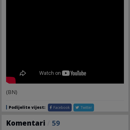
(BN)
Podijelite vijest:
Facebook
Twitter
Komentari
/
59