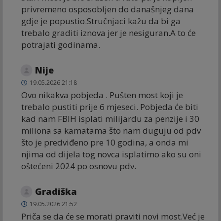
privremeno osposobljen do današnjeg dana
gdje je popustio.Stručnjaci kažu da bi ga
trebalo graditi iznova jer je nesiguran.A to će
potrajati godinama.
Nije
19.05.2026 21:18
Ovo nikakva pobjeda . Pušten most koji je
trebalo pustiti prije 6 mjeseci. Pobjeda će biti
kad nam FBIH isplati milijardu za penzije i 30
miliona sa kamatama što nam duguju od pdv
što je predviđeno pre 10 godina, a onda mi
njima od dijela tog novca isplatimo ako su oni
oštećeni 2024 po osnovu pdv.
Gradiška
19.05.2026 21:52
Priča se da će se morati praviti novi most.Već je