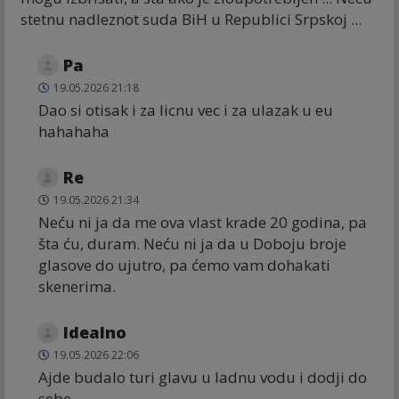
stetnu nadleznot suda BiH u Republici Srpskoj ...
Pa
19.05.2026 21:18
Dao si otisak i za licnu vec i za ulazak u eu
hahahaha
Re
19.05.2026 21:34
Neću ni ja da me ova vlast krade 20 godina, pa
šta ću, duram. Neću ni ja da u Doboju broje
glasove do ujutro, pa ćemo vam dohakati
skenerima.
Idealno
19.05.2026 22:06
Ajde budalo turi glavu u ladnu vodu i dodji do
sebe...