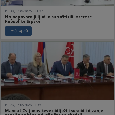
PETAK, 07.08.2026 | 21:27
Najodgovorniji ljudi nisu zaštitili interese
Republike Srpske
PROČITAJ VIŠE
PETAK, 07.08.2026 | 19:57
Mandat Cvijanovićeve obilježili sukobi i dizanje
tenzija da bi se prikrilo šta su obećali