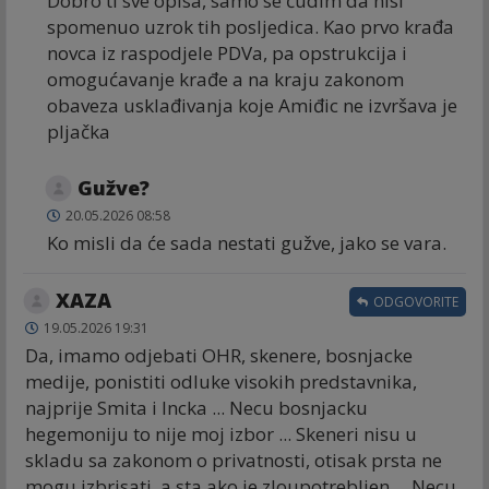
Dobro ti sve opisa, samo se čudim da nisi
spomenuo uzrok tih posljedica. Kao prvo krađa
novca iz raspodjele PDVa, pa opstrukcija i
omogućavanje krađe a na kraju zakonom
obaveza usklađivanja koje Amiđic ne izvršava je
pljačka
Gužve?
20.05.2026 08:58
Ko misli da će sada nestati gužve, jako se vara.
XAZA
ODGOVORITE
19.05.2026 19:31
Da, imamo odjebati OHR, skenere, bosnjacke
medije, ponistiti odluke visokih predstavnika,
najprije Smita i Incka ... Necu bosnjacku
hegemoniju to nije moj izbor ... Skeneri nisu u
skladu sa zakonom o privatnosti, otisak prsta ne
mogu izbrisati, a sta ako je zloupotrebljen ... Necu