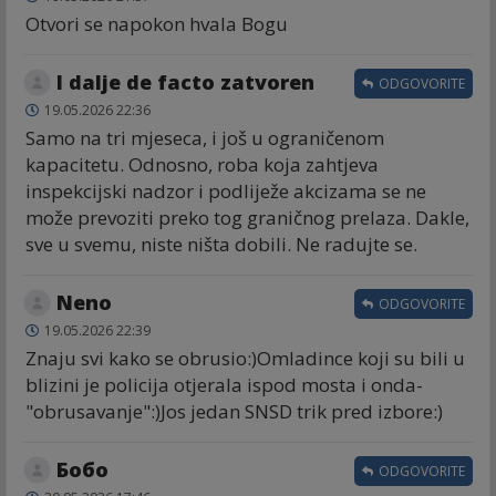
Otvori se napokon hvala Bogu
I dalje de facto zatvoren
ODGOVORITE
19.05.2026 22:36
Samo na tri mjeseca, i još u ograničenom
kapacitetu. Odnosno, roba koja zahtjeva
inspekcijski nadzor i podliježe akcizama se ne
može prevoziti preko tog graničnog prelaza. Dakle,
sve u svemu, niste ništa dobili. Ne radujte se.
Neno
ODGOVORITE
19.05.2026 22:39
Znaju svi kako se obrusio:)Omladince koji su bili u
blizini je policija otjerala ispod mosta i onda-
"obrusavanje":)Jos jedan SNSD trik pred izbore:)
Бобо
ODGOVORITE