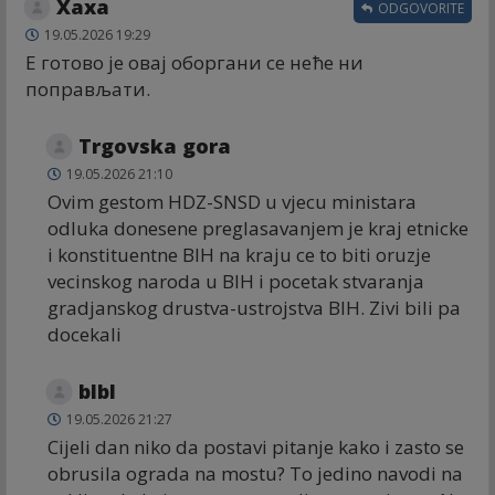
Хаха
ODGOVORITE
19.05.2026 19:29
Е готово је овај оборгани се неће ни
поправљати.
Trgovska gora
19.05.2026 21:10
Ovim gestom HDZ-SNSD u vjecu ministara
odluka donesene preglasavanjem je kraj etnicke
i konstituentne BIH na kraju ce to biti oruzje
vecinskog naroda u BIH i pocetak stvaranja
gradjanskog drustva-ustrojstva BIH. Zivi bili pa
docekali
blbl
19.05.2026 21:27
Cijeli dan niko da postavi pitanje kako i zasto se
obrusila ograda na mostu? To jedino navodi na