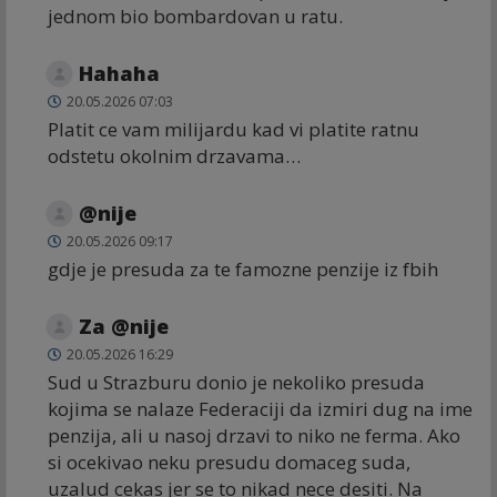
jednom bio bombardovan u ratu.
Hahaha
20.05.2026 07:03
Platit ce vam milijardu kad vi platite ratnu
odstetu okolnim drzavama…
@nije
20.05.2026 09:17
gdje je presuda za te famozne penzije iz fbih
Za @nije
20.05.2026 16:29
Sud u Strazburu donio je nekoliko presuda
kojima se nalaze Federaciji da izmiri dug na ime
penzija, ali u nasoj drzavi to niko ne ferma. Ako
si ocekivao neku presudu domaceg suda,
uzalud cekas jer se to nikad nece desiti. Na