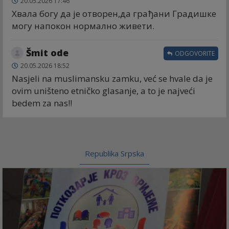
20.05.2026 17:46
Хвала богу да је отворен,да грађани Градишке
могу напокон нормално живети.
Šmit ode
ODGOVORITE
20.05.2026 18:52
Nasjeli na muslimansku zamku, već se hvale da je
ovim uništeno etničko glasanje, a to je najveći
bedem za nas!!
Republika Srpska