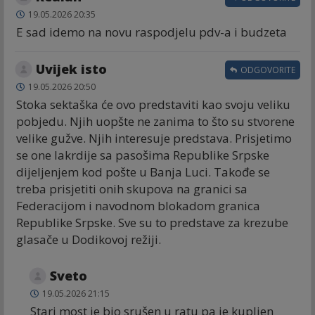
19.05.2026 20:35
E sad idemo na novu raspodjelu pdv-a i budzeta
Uvijek isto
ODGOVORITE
19.05.2026 20:50
Stoka sektaška će ovo predstaviti kao svoju veliku
pobjedu. Njih uopšte ne zanima to što su stvorene
velike gužve. Njih interesuje predstava. Prisjetimo
se one lakrdije sa pasošima Republike Srpske
dijeljenjem kod pošte u Banja Luci. Takođe se
treba prisjetiti onih skupova na granici sa
Federacijom i navodnom blokadom granica
Republike Srpske. Sve su to predstave za krezube
glasače u Dodikovoj režiji.
Sveto
19.05.2026 21:15
Stari most je bio srušen u ratu pa je kupljen