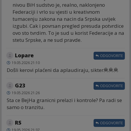
nivou BiH sudstvo je, realno, naklonjeno
Federaciji i vrlo su vjesti u kreativnom
tumacenju zakona na nacin da Srpska uvijek
izgubi. Cak i povrsan pregled presuda potvrdice
ovo sto tvrdim. To je sud u korist Federacije a na
stetu Srpske, a ne sud pravde.
Lopare
ODGOVORITE
19.05.2026 21:10
Došli kerovi plaćeni da aplaudiraju, sikter🦧🦧🦧
G23
ODGOVORITE
19.05.2026 21:26
Sta ce BejHa granicni prelazi i kontrole? Pa radi se
samo o tranzitu.
RS
ODGOVORITE
19.05.2026 21:37