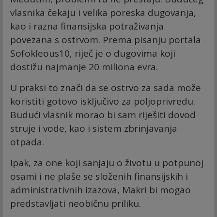
vlasnika čekaju i velika poreska dugovanja,
kao i razna finansijska potraživanja
povezana s ostrvom. Prema pisanju portala
Sofokleous10, riječ je o dugovima koji
dostižu najmanje 20 miliona evra.
U praksi to znači da se ostrvo za sada može
koristiti gotovo isključivo za poljoprivredu.
Budući vlasnik morao bi sam riješiti dovod
struje i vode, kao i sistem zbrinjavanja
otpada.
Ipak, za one koji sanjaju o životu u potpunoj
osami i ne plaše se složenih finansijskih i
administrativnih izazova, Makri bi mogao
predstavljati neobičnu priliku.