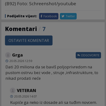
(B92) Foto: Schreenshot/youtube
Podijelite vijest:
Facebook
Twitter
Komentari
/
7
OSTAVITE KOMENTAR
Grga
ODGOVORITE
20.05.2026 12:59
Dati 20 miliona da se baviš poljoprivredom na
pustom ostrvu bez vode , struje ,infrastrukture, to
nikad prodati neće
VETERAN
20.05.2026 14:07
Kupiće ga neko iz dosade ali sa tuđim novcem.