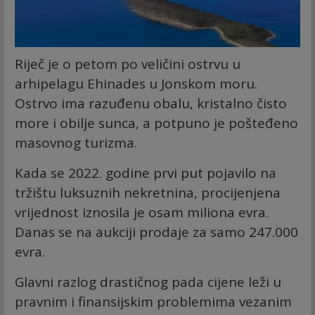
Riječ je o petom po veličini ostrvu u
arhipelagu Ehinades u Jonskom moru.
Ostrvo ima razuđenu obalu, kristalno čisto
more i obilje sunca, a potpuno je pošteđeno
masovnog turizma.
Kada se 2022. godine prvi put pojavilo na
tržištu luksuznih nekretnina, procijenjena
vrijednost iznosila je osam miliona evra.
Danas se na aukciji prodaje za samo 247.000
evra.
Glavni razlog drastičnog pada cijene leži u
pravnim i finansijskim problemima vezanim