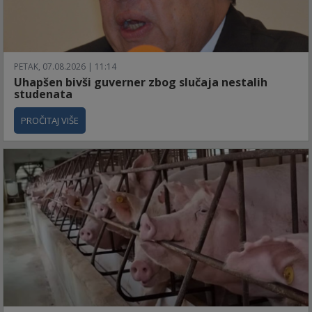
PETAK, 07.08.2026 | 11:14
Uhapšen bivši guverner zbog slučaja nestalih
studenata
PROČITAJ VIŠE