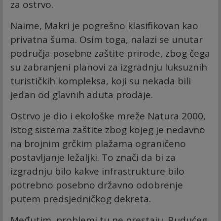
za ostrvo.
Naime, Makri je pogrešno klasifikovan kao
privatna šuma. Osim toga, nalazi se unutar
područja posebne zaštite prirode, zbog čega
su zabranjeni planovi za izgradnju luksuznih
turističkih kompleksa, koji su nekada bili
jedan od glavnih aduta prodaje.
Ostrvo je dio i ekološke mreže Natura 2000,
istog sistema zaštite zbog kojeg je nedavno
na brojnim grčkim plažama ograničeno
postavljanje ležaljki. To znači da bi za
izgradnju bilo kakve infrastrukture bilo
potrebno posebno državno odobrenje
putem predsjedničkog dekreta.
Međutim, problemi tu ne prestaju. Budućeg