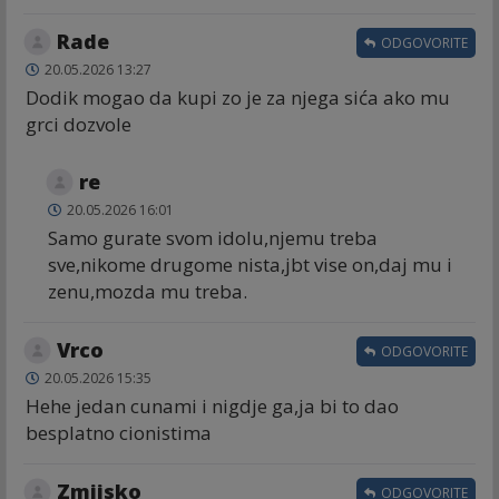
Rade
ODGOVORITE
20.05.2026 13:27
Dodik mogao da kupi zo je za njega sića ako mu
grci dozvole
re
20.05.2026 16:01
Samo gurate svom idolu,njemu treba
sve,nikome drugome nista,jbt vise on,daj mu i
zenu,mozda mu treba.
Vrco
ODGOVORITE
20.05.2026 15:35
Hehe jedan cunami i nigdje ga,ja bi to dao
besplatno cionistima
Zmijsko
ODGOVORITE