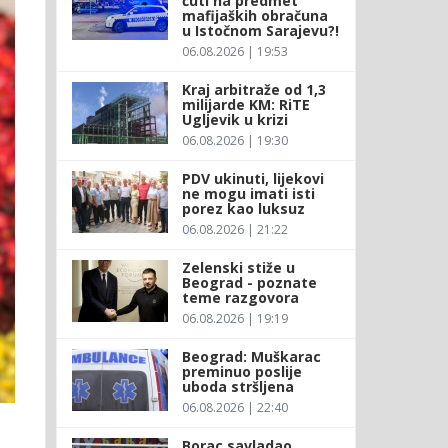
ćuti na predmet
mafijaških obračuna
u Istočnom Sarajevu?!
06.08.2026 | 19:53
Kraj arbitraže od 1,3
milijarde KM: RiTE
Ugljevik u krizi
06.08.2026 | 19:30
PDV ukinuti, lijekovi
ne mogu imati isti
porez kao luksuz
06.08.2026 | 21:22
Zelenski stiže u
Beograd - poznate
teme razgovora
06.08.2026 | 19:19
Beograd: Muškarac
preminuo poslije
uboda stršljena
06.08.2026 | 22:40
Borac savladao