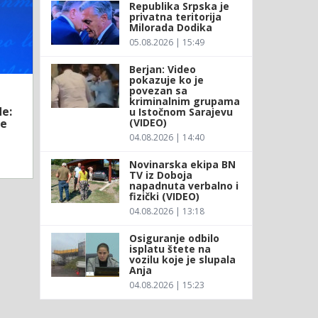
Republika Srpska je
privatna teritorija
Milorada Dodika
05.08.2026 | 15:49
Berjan: Video
pokazuje ko je
povezan sa
kriminalnim grupama
e:
u Istočnom Sarajevu
(VIDEO)
ke
04.08.2026 | 14:40
Novinarska ekipa BN
TV iz Doboja
napadnuta verbalno i
fizički (VIDEO)
04.08.2026 | 13:18
Osiguranje odbilo
isplatu štete na
vozilu koje je slupala
Anja
04.08.2026 | 15:23