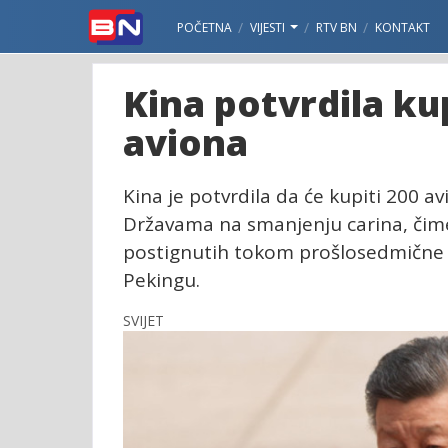
POČETNA
VIJESTI
RTV BN
KONTAKT
Kina potvrdila k
aviona
Kina je potvrdila da će kupiti 200 a
Državama na smanjenju carina, čime 
postignutih tokom prošlosedmične
Pekingu.
SVIJET