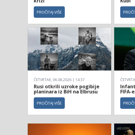
krizi
Kubi
PROČITAJ VIŠE
PROČIT
ČETVRTAK, 06.08.2026 | 14:37
ČETVRTAK
Rusi otkrili uzroke pogibije
Infan
planinara iz BiH na Elbrusu
FIFA-e
PROČITAJ VIŠE
PROČIT