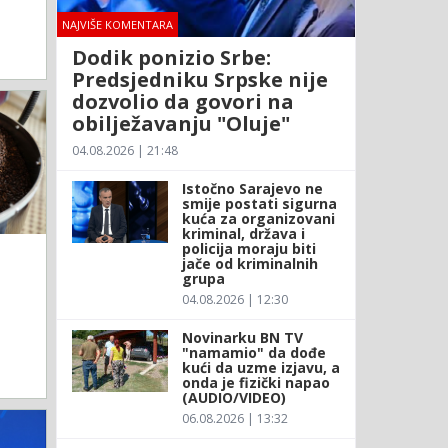
NAJVIŠE KOMENTARA
Dodik ponizio Srbe:
Predsjedniku Srpske nije
dozvolio da govori na
obilježavanju "Oluje"
04.08.2026 | 21:48
Istočno Sarajevo ne
smije postati sigurna
kuća za organizovani
kriminal, država i
policija moraju biti
jače od kriminalnih
grupa
04.08.2026 | 12:30
Novinarku BN TV
"namamio" da dođe
kući da uzme izjavu, a
onda je fizički napao
(AUDIO/VIDEO)
06.08.2026 | 13:32