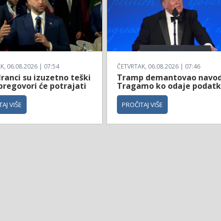
, 06.08.2026 | 07:54
ČETVRTAK, 06.08.2026 | 07:46
Iranci su izuzetno teški
Tramp demantovao navod
 pregovori će potrajati
Tragamo ko odaje podat
AJ VIŠE
PROČITAJ VIŠE