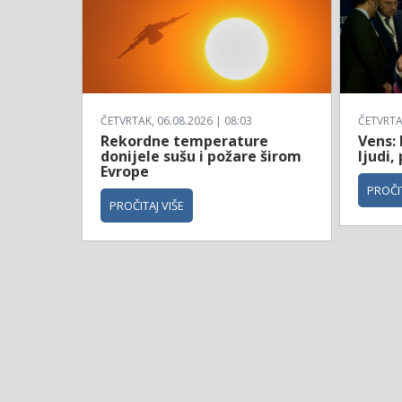
ČETVRTAK, 06.08.2026 | 08:03
ČETVRTAK
Rekordne temperature
Vens: 
donijele sušu i požare širom
ljudi,
Evrope
PROČIT
PROČITAJ VIŠE