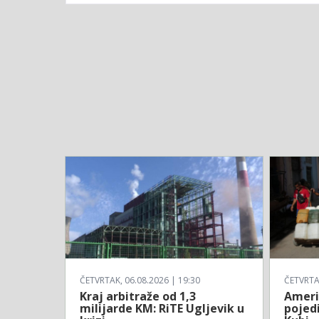
ČETVRTAK, 06.08.2026 | 19:30
ČETVRTAK
Kraj arbitraže od 1,3
Ameri
milijarde KM: RiTE Ugljevik u
pojed