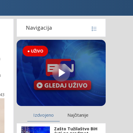
Navigacija
● UŽIVO
m
a
:43
Izdvojeno
Najčitanije
Zašto Tužilaštvo BiH