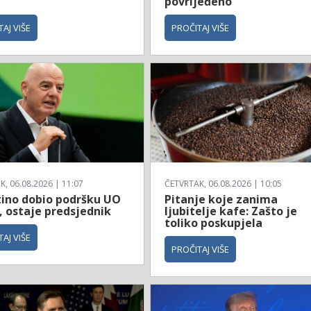
povrijeđeno
AJ VIŠE
PROČITAJ VIŠE
, 06.08.2026 | 11:07
ČETVRTAK, 06.08.2026 | 10:05
tino dobio podršku UO
Pitanje koje zanima
, ostaje predsjednik
ljubitelje kafe: Zašto je
toliko poskupjela
AJ VIŠE
PROČITAJ VIŠE