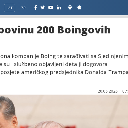
LAT
ЋР
upovinu 200 Boingovih
viona kompanije Boing te sarađivati sa Sjedinjeni
su i službeno objavljeni detalji dogovora
 posjete američkog predsjednika Donalda Tramp
20.05.2026 | 07