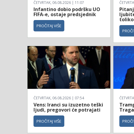
ČETVRTAK, 06.08.2026 | 11:07
ČETVRTAK
Infantino dobio podršku UO
Pitan
FIFA-e, ostaje predsjednik
ljubit
tolik
PROČITAJ VIŠE
PROČIT
ČETVRTAK, 06.08.2026 | 07:54
ČETVRTAK
Vens: Iranci su izuzetno teški
Tramp
ljudi, pregovori će potrajati
Traga
PROČITAJ VIŠE
PROČIT