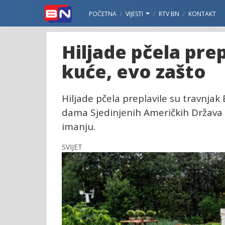
POČETNA
VIJESTI
RTV BN
KONTAKT
Hiljade pčela prep
kuće, evo zašto
Hiljade pčela preplavile su travnjak
dama Sjedinjenih Američkih Država M
imanju.
SVIJET