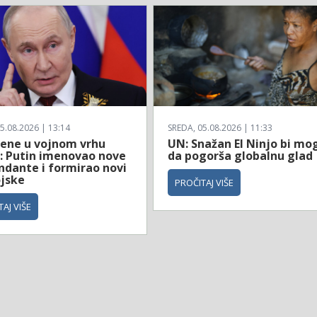
5.08.2026 | 13:14
SREDA, 05.08.2026 | 11:33
ene u vojnom vrhu
UN: Snažan El Ninjo bi mo
e: Putin imenovao nove
da pogorša globalnu glad
dante i formirao novi
ojske
PROČITAJ VIŠE
AJ VIŠE