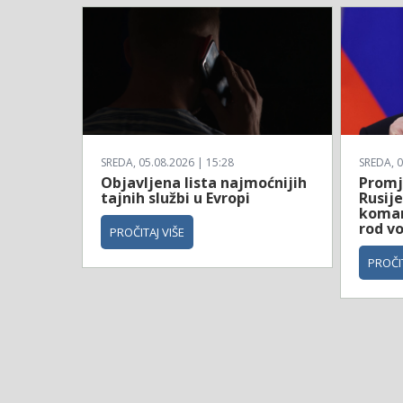
SREDA, 05.08.2026 | 15:28
SREDA, 0
Objavljena lista najmoćnijih
Promj
tajnih službi u Evropi
Rusij
koman
rod v
PROČITAJ VIŠE
PROČIT