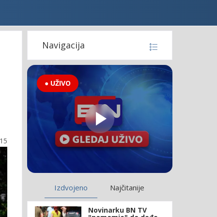
Navigacija
● UŽIVO
:15
Izdvojeno
Najčitanije
Novinarku BN TV