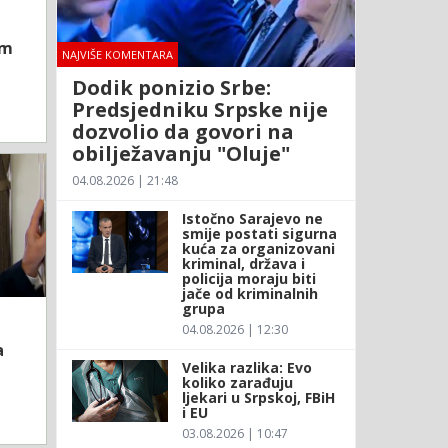
om
NAJVIŠE KOMENTARA
Dodik ponizio Srbe:
Predsjedniku Srpske nije
dozvolio da govori na
obilježavanju "Oluje"
04.08.2026 | 21:48
Istočno Sarajevo ne
smije postati sigurna
kuća za organizovani
kriminal, država i
policija moraju biti
jače od kriminalnih
grupa
04.08.2026 | 12:30
a
Velika razlika: Evo
koliko zarađuju
ljekari u Srpskoj, FBiH
i EU
03.08.2026 | 10:47