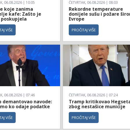
, 06.08.2026 | 10:05
ČETVRTAK, 06.08.2026 | 08:03
je koje zanima
Rekordne temperature
elje kafe: Zašto je
donijele sušu i požare šir
o poskupjela
Evrope
AJ VIŠE
PROČITAJ VIŠE
, 06.08.2026 | 07:46
ČETVRTAK, 06.08.2026 | 07:24
 demantovao navode:
Tramp kritikovao Hegset
mo ko odaje podatke
zbog nestašice municije
AJ VIŠE
PROČITAJ VIŠE