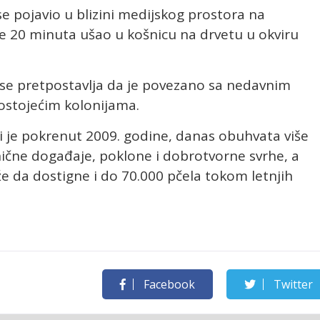
se pojavio u blizini medijskog prostora na
ke 20 minuta ušao u košnicu na drvetu u okviru
ali se pretpostavlja da je povezano sa nedavnim
postojećim kolonijama.
ji je pokrenut 2009. godine, danas obuhvata više
nične događaje, poklone i dobrotvorne svrhe, a
e da dostigne i do 70.000 pčela tokom letnjih
Facebook
Twitter