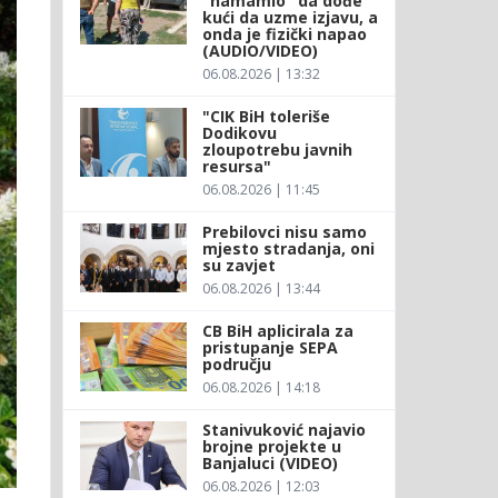
"namamio" da dođe
kući da uzme izjavu, a
onda je fizički napao
(AUDIO/VIDEO)
06.08.2026 | 13:32
"CIK BiH toleriše
Dodikovu
zloupotrebu javnih
resursa"
06.08.2026 | 11:45
Prebilovci nisu samo
mjesto stradanja, oni
su zavjet
06.08.2026 | 13:44
CB BiH aplicirala za
pristupanje SEPA
području
06.08.2026 | 14:18
Stanivuković najavio
brojne projekte u
Banjaluci (VIDEO)
06.08.2026 | 12:03