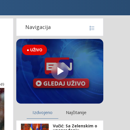
Navigacija
● UŽIVO
:49
Izdvojeno
Najčitanije
Vučić: Sa Zelenskim o