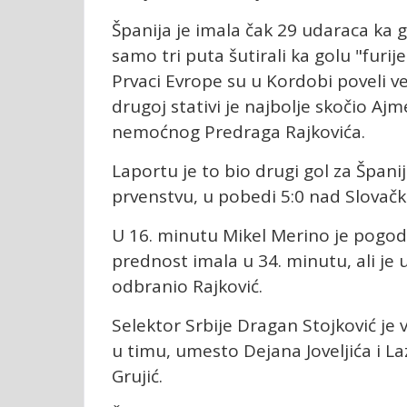
Španija je imala čak 29 udaraca ka gol
samo tri puta šutirali ka golu "furije
Prvaci Evrope su u Kordobi poveli v
drugoj stativi je najbolje skočio Aj
nemoćnog Predraga Rajkovića.
Laportu je to bio drugi gol za Špan
prvenstvu, u pobedi 5:0 nad Slovač
U 16. minutu Mikel Merino je pogodi
prednost imala u 34. minutu, ali je
odbranio Rajković.
Selektor Srbije Dragan Stojković j
u timu, umesto Dejana Joveljića i La
Grujić.