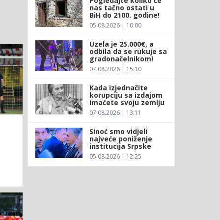
Pogledajte koliko će
nas tačno ostati u
BiH do 2100. godine!
05.08.2026 | 10:00
Uzela je 25.000€, a
odbila da se rukuje sa
gradonačelnikom!
07.08.2026 | 15:10
Kada izjednačite
korupciju sa izdajom
imaćete svoju zemlju
07.08.2026 | 13:11
Sinoć smo vidjeli
najveće poniženje
institucija Srpske
05.08.2026 | 12:25