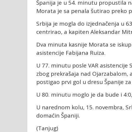
Španija je u 54. minutu propustila 
Morata je sa penala šutirao preko p
Srbija je mogla do izjednačenja u 6
centrirao, a kapiten Aleksandar Mitr
Dva minuta kasnije Morata se iskup
asistencije Fabijana Ruiza.
U 77. minutu posle VAR asistencije S
zbog prekrašaja nad Ojarzabalom, a
postigao prvi gol u dresu Španije za
U 80. minutu moglo je da bude i 4:0,
U narednom kolu, 15. novembra, Srbi
domaćin Španiji.
(Tanjug)