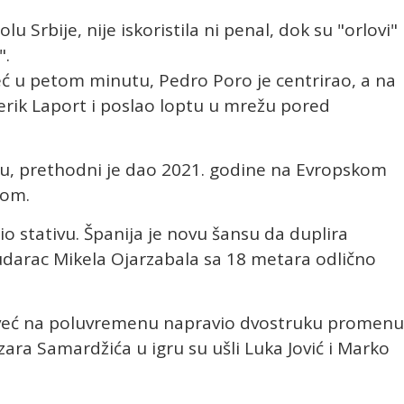
u Srbije, nije iskoristila ni penal, dok su "orlovi"
".
eć u petom minutu, Pedro Poro je centrirao, a na
merik Laport i poslao loptu u mrežu pored
iju, prethodni je dao 2021. godine na Evropskom
kom.
o stativu. Španija je novu šansu da duplira
 udarac Mikela Ojarzabala sa 18 metara odlično
e već na poluvremenu napravio dvostruku promenu
zara Samardžića u igru su ušli Luka Jović i Marko