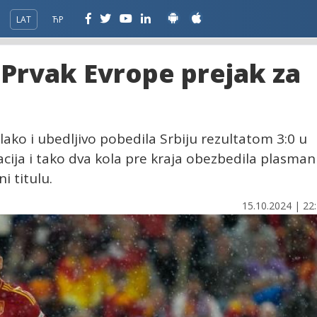
LAT
ЋР
 Prvak Evrope prejak za
lako i ubedljivo pobedila Srbiju rezultatom 3:0 u
cija i tako dva kola pre kraja obezbedila plasman
i titulu.
15.10.2024 | 22