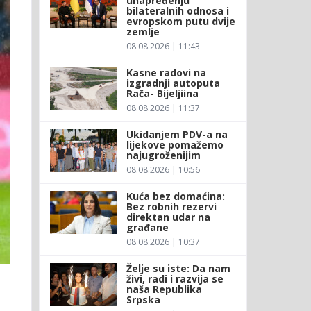
unapređenju
bilateralnih odnosa i
evropskom putu dvije
zemlje
08.08.2026 | 11:43
Kasne radovi na
izgradnji autoputa
Rača- Bijeljiina
08.08.2026 | 11:37
Ukidanjem PDV-a na
lijekove pomažemo
najugroženijim
08.08.2026 | 10:56
Kuća bez domaćina:
Bez robnih rezervi
direktan udar na
građane
08.08.2026 | 10:37
Želje su iste: Da nam
živi, radi i razvija se
naša Republika
Srpska