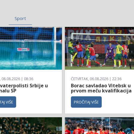
Sport
08.08.2026 | 08:36
ČETVRTAK, 06.08.2026 | 22:36
vaterpolisti Srbije u
Borac savladao Vitebsk u
nalu SP
prvom meču kvalifikacija
AJ VIŠE
PROČITAJ VIŠE