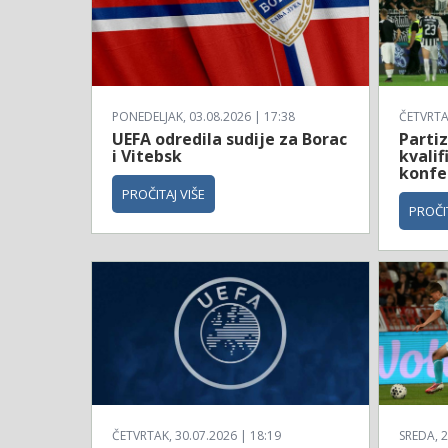
PONEDELJAK, 03.08.2026 | 17:38
ČETVRTAK
UEFA odredila sudije za Borac
Partiz
i Vitebsk
kvalif
konfe
PROČITAJ VIŠE
PROČIT
ČETVRTAK, 30.07.2026 | 18:19
SREDA, 2