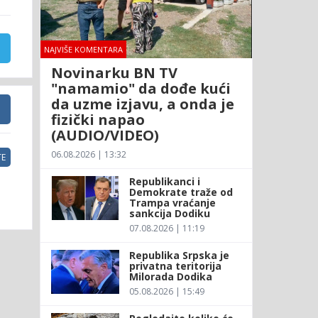
NAJVIŠE KOMENTARA
Novinarku BN TV
"namamio" da dođe kući
da uzme izjavu, a onda je
fizički napao
(AUDIO/VIDEO)
06.08.2026 | 13:32
E
Republikanci i
Demokrate traže od
Trampa vraćanje
sankcija Dodiku
07.08.2026 | 11:19
Republika Srpska je
privatna teritorija
Milorada Dodika
05.08.2026 | 15:49