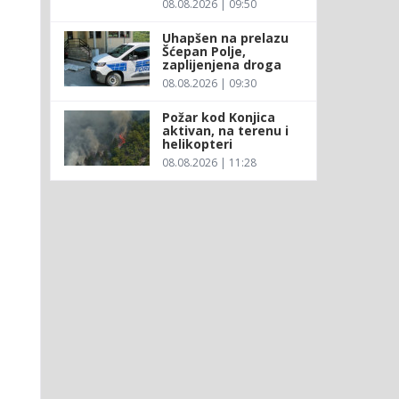
08.08.2026 | 09:50
Uhapšen na prelazu
Šćepan Polje,
zaplijenjena droga
08.08.2026 | 09:30
Požar kod Konjica
aktivan, na terenu i
helikopteri
08.08.2026 | 11:28