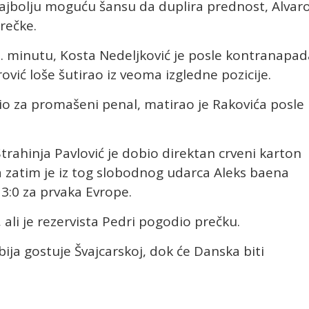
najbolju moguću šansu da duplira prednost, Alvar
rečke.
3. minutu, Kosta Nedeljković je posle kontranapad
ović loše šutirao iz veoma izgledne pozicije.
io za promašeni penal, matirao je Rakovića posle
trahinja Pavlović je dobio direktan crveni karton
 zatim je iz tog slobodnog udarca Aleks baena
 3:0 za prvaka Evrope.
 ali je rezervista Pedri pogodio prečku.
ja gostuje Švajcarskoj, dok će Danska biti