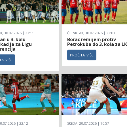
, 30.07.2026 | 23:11
ČETVRTAK, 30.07.2026 | 23:03
an u 3. kolu
Borac remijem protiv
ikacija za Ligu
Petrokuba do 3. kola za L
rencija
PROČITAJ VIŠE
AJ VIŠE
9.07.2026 | 22:12
SREDA, 29.07.2026 | 10:57