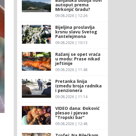
Banjaluka dobija novi
autoput prema
Mrkonjić Gradu?
09.08.2026 | 12:26
Bijeljina proslavlja
krsnu slavu Svetog
Pantelejmona
09.08.2026 | 10:13
Ražanj se opet vraća
u modu: Prase nikad
jeftinije
09.08.2026 | 11:48
Pretanka linija
između broja radnika
i penzionera
09.08.2026 | 11:14
VIDEO dana: Đoković
plesao i pjevao
"Tropski bar"
09.08.2026 | 12:48
Trofej: Na Bilećkom