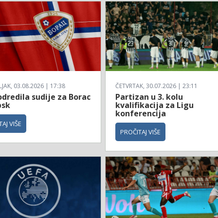
AK, 03.08.2026 | 17:38
ČETVRTAK, 30.07.2026 | 23:11
dredila sudije za Borac
Partizan u 3. kolu
bsk
kvalifikacija za Ligu
konferencija
AJ VIŠE
PROČITAJ VIŠE