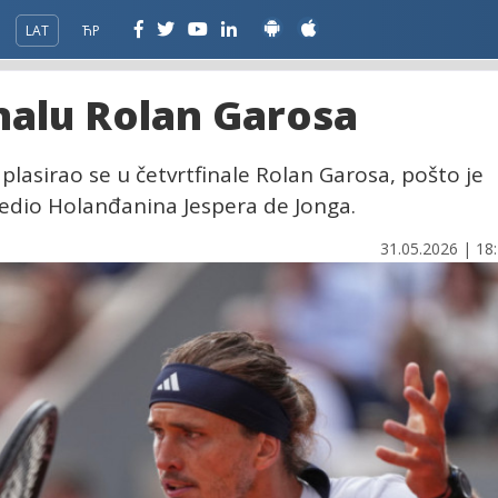
LAT
ЋР
nalu Rolan Garosa
plasirao se u četvrtfinale Rolan Garosa, pošto je
jedio Holanđanina Jespera de Jonga.
31.05.2026 | 18