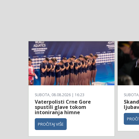
SUBOTA, 08.08.2026 | 16:23
SUBOTA, 
Vaterpolisti Crne Gore
Skanda
spustili glave tokom
ljubav
intoniranja himne
PROČIT
PROČITAJ VIŠE