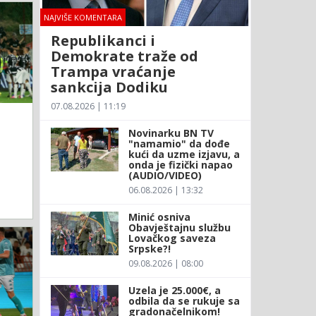
NAJVIŠE KOMENTARA
Republikanci i
Demokrate traže od
Trampa vraćanje
sankcija Dodiku
07.08.2026 | 11:19
Novinarku BN TV
"namamio" da dođe
kući da uzme izjavu, a
onda je fizički napao
(AUDIO/VIDEO)
06.08.2026 | 13:32
Minić osniva
Obavještajnu službu
Lovačkog saveza
Srpske?!
09.08.2026 | 08:00
Uzela je 25.000€, a
odbila da se rukuje sa
gradonačelnikom!