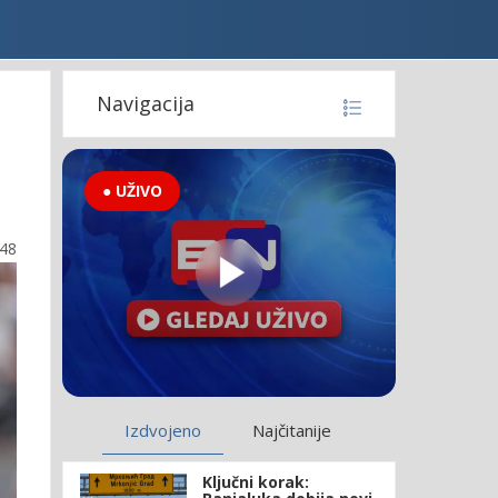
Navigacija
● UŽIVO
:48
Izdvojeno
Najčitanije
Ključni korak: