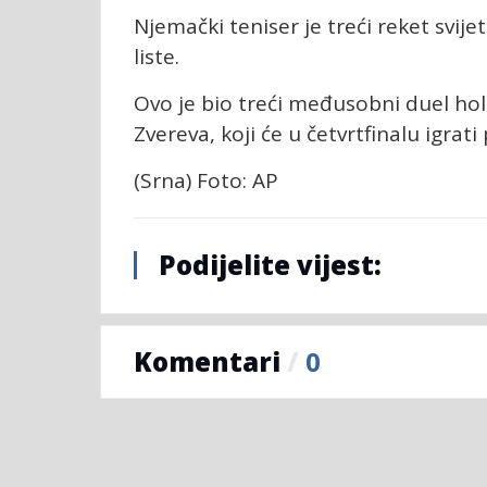
Njemački teniser je treći reket svij
liste.
Ovo je bio treći međusobni duel hol
Zvereva, koji će u četvrtfinalu igra
(Srna) Foto: AP
Podijelite vijest:
Komentari
/
0