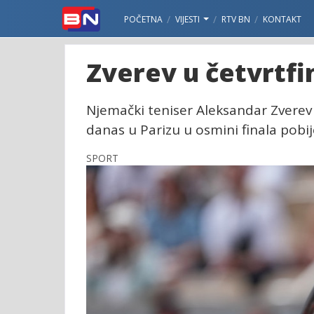
POČETNA
VIJESTI
RTV BN
KONTAKT
Zverev u četvrtfi
Njemački teniser Aleksandar Zverev 
danas u Parizu u osmini finala pobi
SPORT