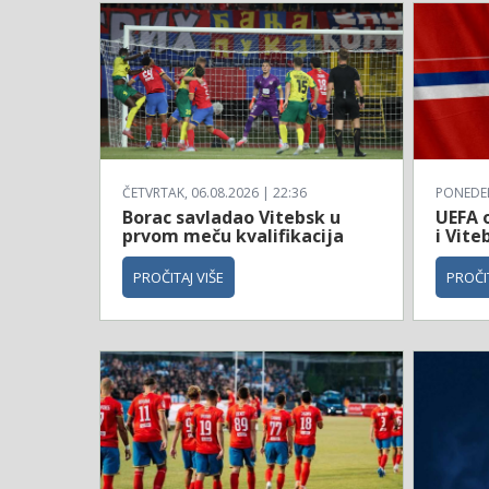
ČETVRTAK, 06.08.2026 | 22:36
PONEDELJ
Borac savladao Vitebsk u
UEFA o
prvom meču kvalifikacija
i Vite
PROČITAJ VIŠE
PROČIT