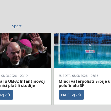
Sport
08.08.2026 | 09:19
SUBOTA, 08.08.2026 | 08:36
l u UEFA: Infantinovoj
Mladi vaterpolisti Srbije u
nici platili studije
polufinalu SP
AJ VIŠE
PROČITAJ VIŠE