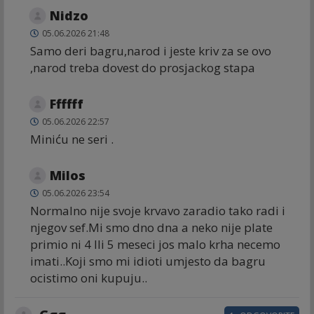
Nidzo
05.06.2026 21:48
Samo deri bagru,narod i jeste kriv za se ovo
,narod treba dovest do prosjackog stapa
Ffffff
05.06.2026 22:57
Miniću ne seri .
Milos
05.06.2026 23:54
Normalno nije svoje krvavo zaradio tako radi i
njegov sef.Mi smo dno dna a neko nije plate
primio ni 4 Ili 5 meseci jos malo krha necemo
imati..Koji smo mi idioti umjesto da bagru
ocistimo oni kupuju..