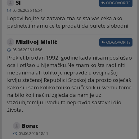
Sl
ODGOVORITE
05.06.2026 16:54
Lopovi bojite se zatvora zna se sta vas ceka ako
padnete.i mamu ce te prodati da bufete slobodni
Mislivoj Mislić
ODGOVORITE
05.06.2026 16:56
Proklet bio dan 1992. godine kada nisam poslušao
oca i otišao u Njemačku.Ne znam ko šta radi niti
me zanima ali toliko je nepravde u ovoj našoj
krvlju stečenoj Republici Srpskoj da prosto osjećaš
kako si i sam koliko toliko saučesnik u svemu tome
na bilo koji način.Izgleda da nam je uz
vazduh,zemlju i vodu ta nepravda sastavni dio
života.
Borac
05.06.2026 18:11