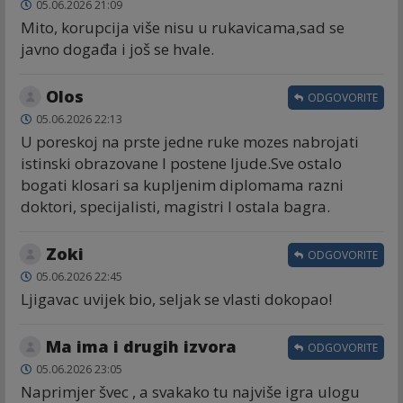
05.06.2026 21:09
Mito, korupcija više nisu u rukavicama,sad se
javno događa i još se hvale.
Olos
ODGOVORITE
05.06.2026 22:13
U poreskoj na prste jedne ruke mozes nabrojati
istinski obrazovane I postene ljude.Sve ostalo
bogati klosari sa kupljenim diplomama razni
doktori, specijalisti, magistri I ostala bagra.
Zoki
ODGOVORITE
05.06.2026 22:45
Ljigavac uvijek bio, seljak se vlasti dokopao!
Ma ima i drugih izvora
ODGOVORITE
05.06.2026 23:05
Naprimjer švec , a svakako tu najviše igra ulogu