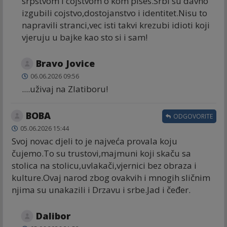
srpstvom i cojstvom o kom pises.Srbi su davno
izgubili cojstvo,dostojanstvo i identitet.Nisu to
napravili stranci,vec isti takvi krezubi idioti koji
vjeruju u bajke kao sto si i sam!
Bravo Jovice
06.06.2026 09:56
....uživaj na Zlatiboru!
BOBA
ODGOVORITE
05.06.2026 15:44
Svoj novac djeli to je najveća provala koju
čujemo.To su trustovi,majmuni koji skaču sa
stolica na stolicu,uvlakači,vjernici bez obraza i
kulture.Ovaj narod zbog ovakvih i mnogih sličnim
njima su unakazili i Drzavu i srbe.Jad i čeđer.
Dalibor