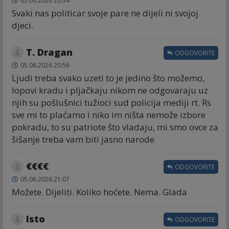
05.06.2026 20:34
Svaki nas politicar svoje pare ne dijeli ni svojoj
djeci.
T. Dragan
ODGOVORITE
05.06.2026 20:56
Ljudi treba svako uzeti to je jedino što možemo,
lopovi kradu i pljačkaju nikom ne odgovaraju uz
njih su pošlušnici tužioci sud policija mediji rt. Rs
sve mi to plaćamo i niko im ništa nemože izbore
pokradu, to su patriote što vladaju, mi smo ovce za
šišanje treba vam biti jasno narode
€€€€
ODGOVORITE
05.06.2026 21:07
Možete. Dijeliti. Koliko hoćete. Nema. Glada
Isto
ODGOVORITE