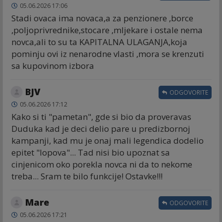
05.06.2026 17:06
Stadi ovaca ima novaca,a za penzionere ,borce
,poljoprivrednike,stocare ,mljekare i ostale nema
novca,ali to su ta KAPITALNA ULAGANJA,koja
pominju ovi iz nenarodne vlasti ,mora se krenzuti
sa kupovinom izbora
BJV
ODGOVORITE
05.06.2026 17:12
Kako si ti "pametan", gde si bio da proveravas
Duduka kad je deci delio pare u predizbornoj
kampanji, kad mu je onaj mali legendica dodelio
epitet "lopova"... Tad nisi bio upoznat sa
cinjenicom oko porekla novca ni da to nekome
treba... Sram te bilo funkcije! Ostavke!!!
Mare
ODGOVORITE
05.06.2026 17:21