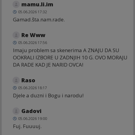
mamu.li.im
05.06.2026 17:32
Gamad.šta.nam.rade.
Re Www
05.06.2026 17:56
Imaju problem sa skenerima A ZNAJU DA SU
OOKRALI IZBORE U ZADNJIH 10 G. OVO MORAJU
DA RADE KAD JE NARID OVCA!
Raso
05.06.2026 18:17
Djele a duzni i Bogu i narodu!
Gadovi
05.06.2026 19:00
Fuj. Fuuuuj.