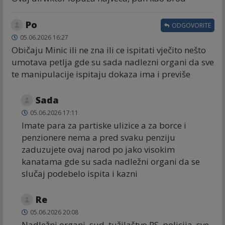
Po
ODGOVORITE
05.06.2026 16:27
Običaju Minic ili ne zna ili ce ispitati vječito nešto
umotava petlja gde su sada nadlezni organi da sve
te manipulacije ispitaju dokaza ima i previše
Sada
05.06.2026 17:11
Imate para za partiske ulizice a za borce i
penzionere nema a pred svaku penziju
zaduzujete ovaj narod po jako visokim
kanatama gde su sada nadležni organi da se
slučaj podebelo ispita i kazni
Re
05.06.2026 20:08
Nadležni organi..sud, tužilaštvo RS, policija, sve