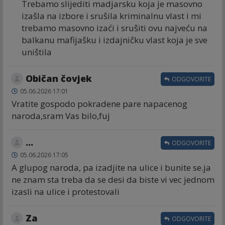
Trebamo slijediti madjarsku koja je masovno
izašla na izbore i srušila kriminalnu vlast i mi
trebamo masovno izaći i srušiti ovu najveću na
balkanu mafijašku i izdajničku vlast koja je sve
uništila
Običan čovjek
ODGOVORITE
05.06.2026 17:01
Vratite gospodo pokradene pare napacenog
naroda,sram Vas bilo,fuj
...
ODGOVORITE
05.06.2026 17:05
A glupog naroda, pa izadjite na ulice i bunite se.ja
ne znam sta treba da se desi da biste vi vec jednom
izasli na ulice i protestovali
Za
ODGOVORITE