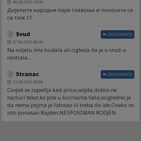
06.06.2026 19:06
Дијелите народне паре главоње и поносите се
са тим.11
Svud
ODGOVORITE
07.06.2026 08:46
Na svijetu ima budala ali izgleda da je u snsd-u
centrala...
Stranac
ODGOVORITE
13.06.2026 09:38
Covjek se zapetlja kad prica,valjda dobro ne
nazluci tekst.ko pile u kucinama.Vala,ocigledno je
da nema pojma je lidosao ili treba da ide.Ovako se
isto ponasao Bajden.NESPOSOBAN RODJEN.