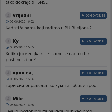
tako dokrajciti i SNSD
Vrijedni
ODGOVORITE
05.06.2026 16:02
Kad stiže nama koji radimo u PU Bijeljona ?
Xy
ODGOVORITE
05.06.2026 16:05
Koliko juce zeljka rece „samo se nada u fer i
postene izbore“.
нула си,
ODGOVORITE
05.06.2026 16:16
гори си,неправедан ко кум ти,грбави грбо.
Mile
ODGOVORITE
05.06.2026 16:20
Ovaj dirwktor lopuza najveca, pun kao brod