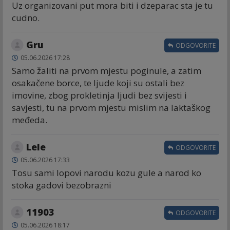
Uz organizovani put mora biti i dzeparac sta je tu
cudno.
Gru
ODGOVORITE
05.06.2026 17:28
Samo žaliti na prvom mjestu poginule, a zatim
osakačene borce, te ljude koji su ostali bez
imovine, zbog prokletinja ljudi bez svijesti i
savjesti, tu na prvom mjestu mislim na laktaškog
međeda.
Lele
ODGOVORITE
05.06.2026 17:33
Tosu sami lopovi narodu kozu gule a narod ko
stoka gadovi bezobrazni
11903
ODGOVORITE
05.06.2026 18:17