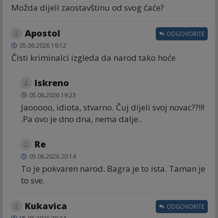
Možda dijeli zaostavštinu od svog ćaće?
Apostol
ODGOVORITE
05.06.2026 19:12
Čisti kriminalci izgleda da narod tako hoće
Iskreno
05.06.2026 19:23
Jaooooo, idiota, stvarno. Čuj dijeli svoj novac??!!!
.Pa ovo je dno dna, nema dalje..
Re
05.06.2026 20:14
To je pokvaren narod. Bagra je to ista. Taman je
to sve.
Kukavica
ODGOVORITE