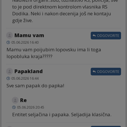
to je pod direktnom kontrolom vlasnika RS
Dodika. Neki i nakon decenija još ne kontaju
gdje žive.
Mamu vam
ODGOVORITE
05.06.2026 16:40
Mamu vam poijubim lopovsku ima li toga
lopobluka kraja?????
Papakland
ODGOVORITE
05.06.2026 16:44
Sve sam papak do papka!
Re
05.06.2026 20:45
Entitet seljačina i papaka. Seljadija klasična.