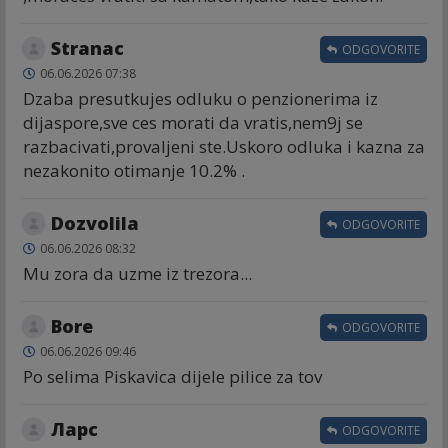
Stranac
ODGOVORITE
06.06.2026 07:38
Dzaba presutkujes odluku o penzionerima iz
dijaspore,sve ces morati da vratis,nem9j se
razbacivati,provaljeni ste.Uskoro odluka i kazna za
nezakonito otimanje 10.2% .
Dozvolila
ODGOVORITE
06.06.2026 08:32
Mu zora da uzme iz trezora...
Bore
ODGOVORITE
06.06.2026 09:46
Po selima Piskavica dijele pilice za tov
Ларс
ODGOVORITE