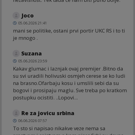
Joco
05.06.2026 21:41
mani se politike, ostani prvi portir UKC RS i to ti
je mnogo .
Suzana
05.06.2026 23:59
Kakav glumac i laznjak ovaj premijer .Bitno da
su svi uradili holivuski osmjeh cerese se ko ludi
na brasno.Ofarbaju kosu i umslili sebi da su
bogovi i prosipaju maglu. Sve treba po kratkom
postupku ocistiti. ..Lopovi...
Re za jovicu srbina
06.06.2026 07:57
To sto si napisao nikakve veze nema sa