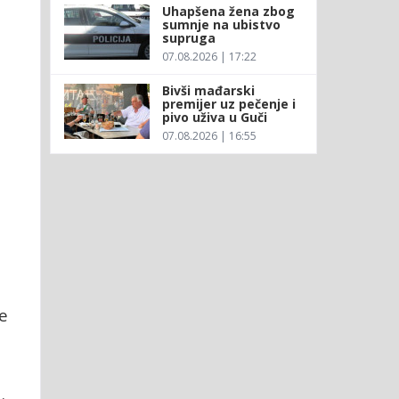
Uhapšena žena zbog
sumnje na ubistvo
supruga
07.08.2026 | 17:22
Bivši mađarski
premijer uz pečenje i
pivo uživa u Guči
07.08.2026 | 16:55
se