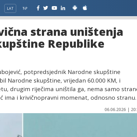
LAT
ЋР
ivična strana uništenja
kupštine Republike
jubojević, potpredsjednik Narodne skupštine
il Narodne skupštine, vrijedan 60.000 KM, i
tu, drugim riječima uništila ga, nema samo stran
već ima i krivičnopravni momenat, odnosno stranu.
06.06.2026 | 20