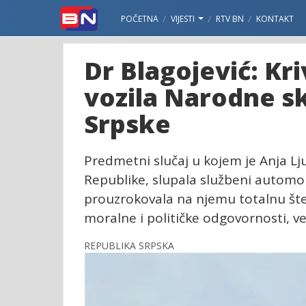
POČETNA
VIJESTI
RTV BN
KONTAKT
Dr Blagojević: Kr
vozila Narodne s
Srpske
Predmetni slučaj u kojem je Anja L
Republike, slupala službeni automob
prouzrokovala na njemu totalnu šte
moralne i političke odgovornosti, 
REPUBLIKA SRPSKA