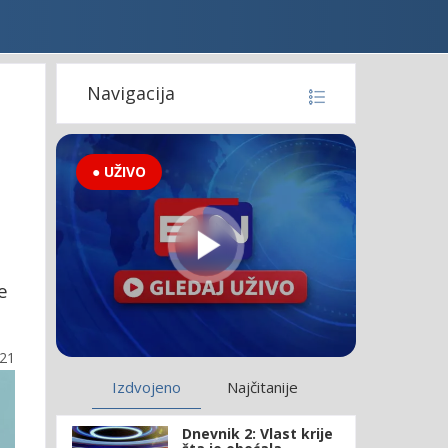
Navigacija
● UŽIVO
e
:21
Izdvojeno
Najčitanije
Dnevnik 2: Vlast krije