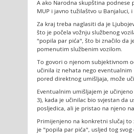
A ako Narodna skupština podnese pr
MUP i javno tužilaštvo u Banjaluci, i
Za kraj treba naglasiti da je Ljubojev
što je počela vožnju službenog vozila
"popila par pića", što bi značilo da 
pomenutim službenim vozilom.
To govori o njenom subjektivnom od
učinila iz nehata nego eventualnim 
pored direktnog umišljaja, može učin
Eventualnim umišljajem je učinjeno kr
3), kada je učinilac bio svjestan da
posljedica, ali je pristao na njeno n
Primijenjeno na konkretni slučaj to 
je "popila par pića", usljed tog svo