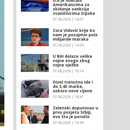
šta je obećala
Amerikancima za
skidanje sankcija
zvaničnicima Srpske
07.08.2026 | 18:07
Zora Vidović krije ko
nam je pozajmio pola
milijarde maraka
07.08.2026 | 14:29
U BiH dolaze velike
vojne snage zbog
vojne vježbe
07.08.2026 | 16:14
Dizel trenutno ide i
do 3,45 marke,
uskoro nove cijene
07.08.2026 | 18:41
Zelenski doputovao u
prvu posjetu Srbiji,
evo šta je poručio
07.08.2026 | 18:48