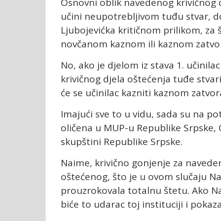
Osnovni oblik navedenog krivičnog djel
učini neupotrebljivom tuđu stvar, do
Ljubojevićka kritičnom prilikom, za š
novčanom kaznom ili kaznom zatvor
No, ako je djelom iz stava 1. učinila
krivičnog djela oštećenja tuđe stvar
će se učinilac kazniti kaznom zatvo
Imajući sve to u vidu, sada su na po
oličena u MUP-u Republike Srpske, 
skupštini Republike Srpske.
Naime, krivično gonjenje za naveden
oštećenog, što je u ovom slučaju Na
prouzrokovala totalnu štetu. Ako N
biće to udarac toj instituciji i pok