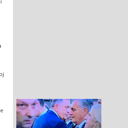
i
a
oj
je