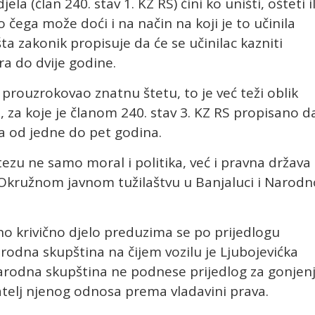
a (član 240. stav 1. KZ RS) čini ko uništi, ošteti il
 čega može doći i na način na koji je to učinila
ta zakonik propisuje da će se učinilac kazniti
a do dvije godine.
c prouzrokovao znatnu štetu, to je već teži oblik
i, za koje je članom 240. stav 3. KZ RS propisano d
ra od jedne do pet godina.
tezu ne samo moral i politika, već i pravna država
Okružnom javnom tužilaštvu u Banjaluci i Narodn
o krivično djelo preduzima se po prijedlogu
rodna skupština na čijem vozilu je Ljubojevićka
arodna skupština ne podnese prijedlog za gonjen
azatelj njenog odnosa prema vladavini prava.