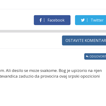
Facebook
Twitter
OSTAVITE KOMENTAR
ODGOVORIT
em. Ali desilo se moze svakome. Bog je upizorio na njen
i stevandica zaduzio da provocira ovaj srpski opozicioni