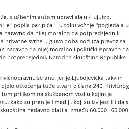
aže, službenim autom upravljala u 4 ujutro,
oj je "popila par pića" i u toku vožnje "pogledala u
je (a naravno da nije) moralno da potpredsjednik
za privatne svrhe u gluvo doba noći (za prevoz sa
e (a naravno da nije) moralno i politički ispravno da
bude potpredsjednik Narodne skupštine Republike
rivičnopravnu stranu, jer je Ljubojevićka takvim
 djelo oštećenja tuđe stvari iz člana 240. Krivičnog
 tom prilikom na službenom vozilu kojim je
, kako su prenijeli mediji, koji su izvijestili i da 
a skupština nedavno platila između 60.000 i 65.000