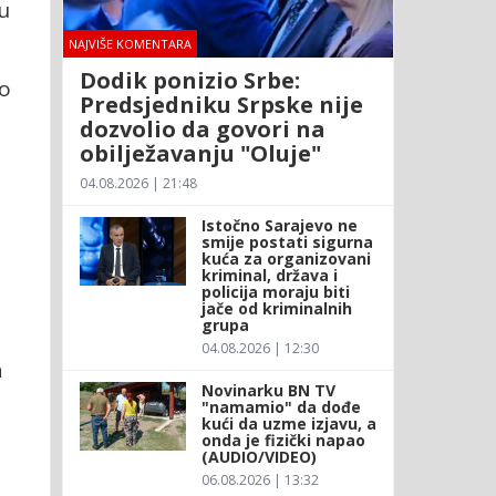
u
NAJVIŠE KOMENTARA
Dodik ponizio Srbe:
go
Predsjedniku Srpske nije
dozvolio da govori na
obilježavanju "Oluje"
04.08.2026 | 21:48
Istočno Sarajevo ne
smije postati sigurna
kuća za organizovani
kriminal, država i
policija moraju biti
jače od kriminalnih
grupa
04.08.2026 | 12:30
a
Novinarku BN TV
"namamio" da dođe
kući da uzme izjavu, a
onda je fizički napao
o
(AUDIO/VIDEO)
m
06.08.2026 | 13:32