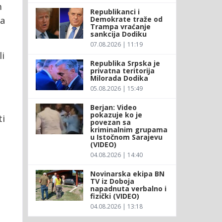
m
Republikanci i
na
Demokrate traže od
Trampa vraćanje
sankcija Dodiku
07.08.2026 | 11:19
i
Republika Srpska je
privatna teritorija
Milorada Dodika
05.08.2026 | 15:49
Berjan: Video
pokazuje ko je
ti
povezan sa
kriminalnim grupama
u Istočnom Sarajevu
(VIDEO)
04.08.2026 | 14:40
Novinarska ekipa BN
TV iz Doboja
napadnuta verbalno i
fizički (VIDEO)
04.08.2026 | 13:18