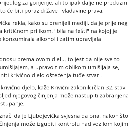
ijedlog za gonjenje, ali to ipak dalje ne preduzm
 to će biti poraz države i vladavine prava.
ićka rekla, kako su prenijeli mediji, da je prije ne
 kritičnom prilikom, "bila na fešti" na kojoj je
je konzumirala alkohol i zatim upravljala
nosu prema ovom djelu, to jest da nije sve to
umišljajem, a upravo tim oblikom umišljaja se,
iti krivično djelo oštećenja tuđe stvari.
ivično djelo, kaže Krivični zakonik (član 32. stav
 usljed njegovog činjenja može nastupiti zabranjen
astupanje.
znači da je Ljubojevićka svjesna da ona, nakon št
g činjenja može izgubiti kontrolu nad vozilom koji