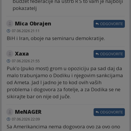
budžet federacije na uštrb R S to vam je najbolji
pokazatelj
Mica Obrajen
ODGOVORITE
07.06.2026 21:11
BiH i Iran, oboje na seminaru demokratije.
Хаха
ODGOVORITE
07.06.2026 21:55
Puk'o (puko most) grom u opoziciju pa sad daj da
malo trabunjamo o Dodiku i njegovim sankcijama
od Ameta. Jad l jadno je to kod ovih vaših
problema i dogovora za fotelje, a za Dodika se ne
sikirajte bar on nije od juče.
MeNAGER
ODGOVORITE
07.06.2026 22:09
Sa Amerikancima nema dogovora ovo za ovo ono