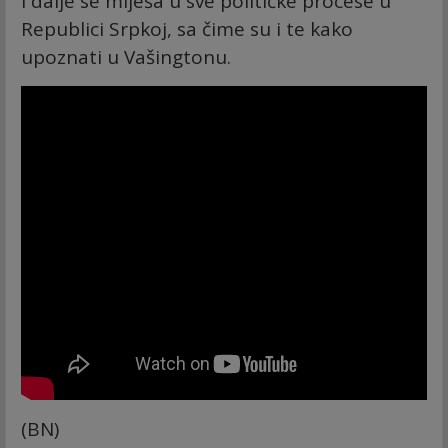
i dalje se miješa u sve političke procese u
Republici Srpkoj, sa čime su i te kako
upoznati u Vašingtonu.
(BN)