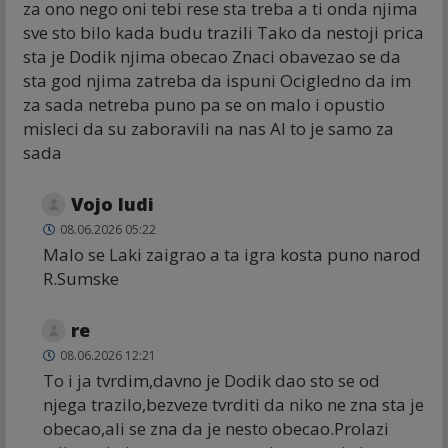
za ono nego oni tebi rese sta treba a ti onda njima
sve sto bilo kada budu trazili Tako da nestoji prica
sta je Dodik njima obecao Znaci obavezao se da
sta god njima zatreba da ispuni Ocigledno da im
za sada netreba puno pa se on malo i opustio
misleci da su zaboravili na nas Al to je samo za
sada
Vojo ludi
08.06.2026 05:22
Malo se Laki zaigrao a ta igra kosta puno narod
R.Sumske
re
08.06.2026 12:21
To i ja tvrdim,davno je Dodik dao sto se od
njega trazilo,bezveze tvrditi da niko ne zna sta je
obecao,ali se zna da je nesto obecao.Prolazi