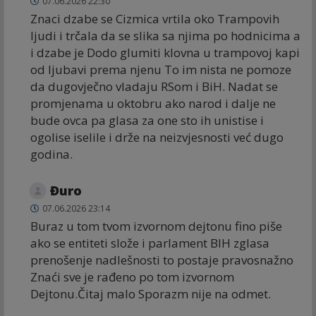
07.06.2026 22:30
Znaci dzabe se Cizmica vrtila oko Trampovih
ljudi i trčala da se slika sa njima po hodnicima a
i dzabe je Dodo glumiti klovna u trampovoj kapi
od ljubavi prema njenu To im nista ne pomoze
da dugovječno vladaju RSom i BiH. Nadat se
promjenama u oktobru ako narod i dalje ne
bude ovca pa glasa za one sto ih unistise i
ogolise iselile i drže na neizvjesnosti već dugo
godina.
Đuro
07.06.2026 23:14
Buraz u tom tvom izvornom dejtonu fino piše
ako se entiteti slože i parlament BIH zglasa
prenošenje nadlešnosti to postaje pravosnažno
Znaći sve je rađeno po tom izvornom
Dejtonu.Čitaj malo Sporazm nije na odmet.