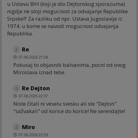
u Ustavu BiH (koji je dio Dejtonskog sporazuma)
nigdje ne stoji mogucnost za odvajanje Republike
Srpske!? Za razliku od npr. Ustava Jugoslavije iz
1974. u kome se navodi mogucnost odvajanja
Republika.
Re
07.06.2026 21:58
Pokusaj to objasniti balvanima, pocni od ovog
Miroslava iznad tebe.
Re Dejton
07.06.2026 22:37
Niste čitali ni veselu svesku ali ste "Dejton"
"sažvakali" od korice do korice! Ne serendajte!
Miro
07.06.2026 22:59