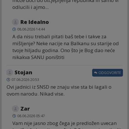
moze doci do otcjepljenja republika ili samo vi
odlucili i ajmo...
Re Idealno
08.06.2026 14:44
A da nisu trebali pitati baš tebe i takve za
mišljenje? Neke nacije na Balkanu su starije od
tvoje hiljadu godina. Ono što je Bog dao neće
nikakva SANU poništiti
Stojan
ODGOVORITE
07.06.2026 20:53
Ovi jadnici iz SNSD ne znaju vise sta bi lagali o
ovom narodu. Nikad vise.
Zar
08.06.2026 05:47
Vam nije jasno zbog čega je predložen uvecan