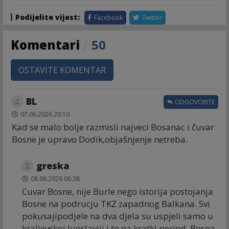
Podijelite vijest:
Facebook
Twitter
Komentari
/
50
OSTAVITE KOMENTAR
BL
ODGOVORITE
07.06.2026 20:10
Kad se malo bolje razmisli najveci Bosanac i čuvar
Bosne je upravo Dodik,objašnjenje netreba.
greska
08.06.2026 08:38
Cuvar Bosne, nije Burle nego istorija postojanja
Bosne na podrucju TKZ zapadnog Balkana. Svi
pokusajipodjele na dva djela su uspjeli samo u
kraljevskoj Juoslaviji i to na kratki period. Bosna