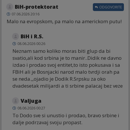
BiH-protektorat
ODGOVORITE
07.06.2026 20:16
Malo na evropskom, pa malo na americkom putu!
BiH i R.S.
08.06.2026 00:26
Neznam samo koliko moras biti glup da bi
svatio,ali kod srbina je to manir..Didik ne davno
izdao i prodao svoj entitet,to isto pokusava i sa
FBiH ali je Bosnjacki narod malo tvrdji orah pa
se neda.,,ojadio je Dodik R.Srpsku za oko
dvadesetak milijardi a ti srbine palacaj bez veze
Valjuga
08.06.2026 00:27
To Dodo sve si unustio i prodao, bravo srbine i
dalje podrzavaj svoju propast.