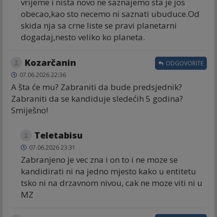
vrijeme i nista novo ne saznajemo sta je jos
obecao,kao sto necemo ni saznati ubuduce.Od
skida nja sa crne liste se pravi planetarni
dogadaj,nesto veliko ko planeta.
Kozarčanin
ODGOVORITE
07.06.2026 22:36
A šta će mu? Zabraniti da bude predsjednik?
Zabraniti da se kandiduje sledećih 5 godina?
Smiješno!
Teletabisu
07.06.2026 23:31
Zabranjeno je vec zna i on to i ne moze se
kandidirati ni na jedno mjesto kako u entitetu
tsko ni na drzavnom nivou, cak ne moze viti ni u
MZ