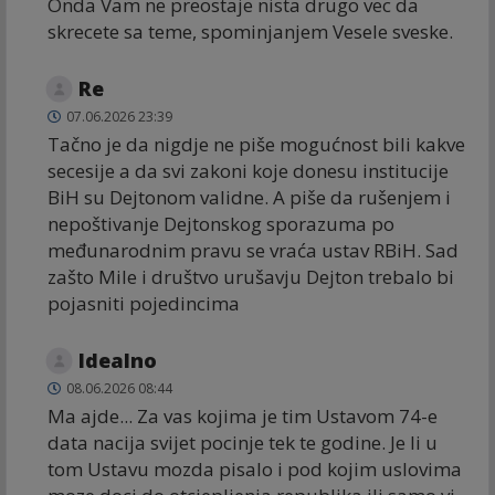
Onda Vam ne preostaje nista drugo vec da
skrecete sa teme, spominjanjem Vesele sveske.
Re
07.06.2026 23:39
Tačno je da nigdje ne piše mogućnost bili kakve
secesije a da svi zakoni koje donesu institucije
BiH su Dejtonom validne. A piše da rušenjem i
nepoštivanje Dejtonskog sporazuma po
međunarodnim pravu se vraća ustav RBiH. Sad
zašto Mile i društvo urušavju Dejton trebalo bi
pojasniti pojedincima
Idealno
08.06.2026 08:44
Ma ajde... Za vas kojima je tim Ustavom 74-e
data nacija svijet pocinje tek te godine. Je li u
tom Ustavu mozda pisalo i pod kojim uslovima