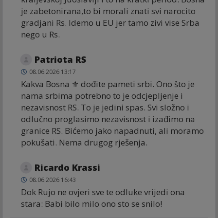
je zabetonirana,to bi morali znati svi narocito
gradjani Rs. Idemo u EU jer tamo zivi vise Srba
nego u Rs.
Patriota RS
08.06.2026 13:17
Kakva Bosna ⚜️ dođite pameti srbi. Ono što je
nama srbima potrebno to je odcjepljenje i
nezavisnost RS. To je jedini spas. Svi složno i
odlučno proglasimo nezavisnost i izađimo na
granice RS. Bićemo jako napadnuti, ali moramo
pokušati. Nema drugog rješenja.
Ricardo Krassi
08.06.2026 16:43
Dok Rujo ne ovjeri sve te odluke vrijedi ona
stara: Babi bilo milo ono sto se snilo!