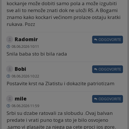
kockanje može dobiti samo pola a može izgubiti
sve ali to nemože znati dok ne uloži RS. A Bogami
znamo kako kockari većinom prolaze ostaju kratki
rukava. Pozz
Radomir
ODGOVORITE
08.06.2026 10:11
Snila baba sto bi bila rada
Bobi
ODGOVORITE
08.06.2026 10:22
Postavite krst na Zlatistu i dokazite patriotizam
mile
ODGOVORITE
08.06.2026 11:59
Srbi su dzabe ratovali za slobudu .Ovaj balvan
predate i vrati puno toga sto je bilo osvojeno
.samo vi glasajte za njega pa cete proci jos gore.