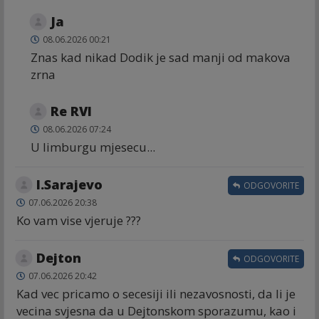
Ja
08.06.2026 00:21
Znas kad nikad Dodik je sad manji od makova
zrna
Re RVI
08.06.2026 07:24
U limburgu mjesecu...
I.Sarajevo
ODGOVORITE
07.06.2026 20:38
Ko vam vise vjeruje ???
Dejton
ODGOVORITE
07.06.2026 20:42
Kad vec pricamo o secesiji ili nezavosnosti, da li je
vecina svjesna da u Dejtonskom sporazumu, kao i