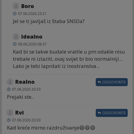
Boro
07.06.2026 23:21
Jel se ti javljaš iz štaba SNSDa?
Idealno
08.06.2026 08:37
Kad bi se takve budale vratile u pm odakle nisu
trebale ni izlaziti, ovaj svijet bi bio normalniji...
Lako je tebi laprdati iz inostranstva...
Realno
ODGOVORITE
07.06.2026 20:33
Prejaki ste..
Rvi
ODGOVORITE
07.06.2026 20:33
Kad kreće mirno razdruživanje😄😄😄