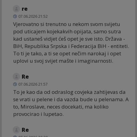
re
07.06.2026 21:52
Vjerovatno si trenutno u nekom svom svijetu
pod uticajem kojekakvih opijata, samo sutra
kad ustaneš vidjet ćeš opet je sve isto. Država -
BiH, Republika Srpska i Federacija BiH - entiteti.
To ti je tako, a ti se opet nečim narokaj i opet
uplovi u svoj svijet mašte i imaginarnosti.
Re
07.06.2026 21:57
To je kao da od odraslog covjeka zahtijevas da
se vrati u pelene i da vazda bude u pelenama. A
to, Miroslave, neces docekati, ma koliko
provocirao i lupetao.
Re