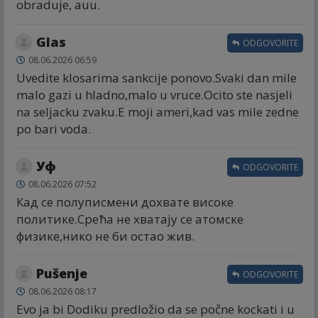
obraduje, auu.
Glas
ODGOVORITE
08.06.2026 06:59
Uvedite klosarima sankcije ponovo.Svaki dan mile
malo gazi u hladno,malo u vruce.Ocito ste nasjeli
na seljacku zvaku.E moji ameri,kad vas mile zedne
po bari voda.
Уф
ODGOVORITE
08.06.2026 07:52
Кад се полуписмени дохвате високе
политике.Срећа не хватају се атомске
физике,нико не би остао жив.
Pušenje
ODGOVORITE
08.06.2026 08:17
Evo ja bi Dodiku predložio da se počne kockati i u