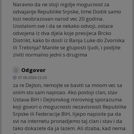
Naravno da ne stoji nigdje mogucnost za
odvajanje Republike Srpske, time Dodik samo
lozi neobrazovan narod vec 20 godina.
Uostalom sve i da se nekako odvoji, ostace
odvojena iz dva djela koje presijeca Brcko
Distrikt, kako bi dosli iz Banja Luke do Zvornika
ili Trebinja? Manite se gluposti ljudi, i podjite
ziviti normalno jedni s drugima
Odgovor
07.06.2026 23:20
za re Dejton, nemojte se baviti sa mnom vec sa
onim sto sam napisao. Ako postoji clan, stav
Ustava BiH i Dejtonskog mirovnog sporazuma
koji govori o mogucnosti nezavisnosti Republike
Srpske ili Federacije BiH, lijepo napisite pa da
svi na internetu pronadjemo taj clan i stav i da
tako dokazete da ja lazem. Ali dzaba, kad nema.