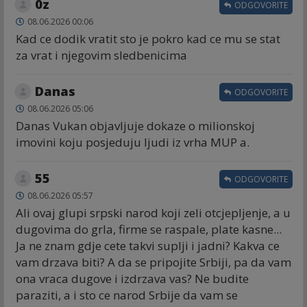
0z
ODGOVORITE
08.06.2026 00:06
Kad ce dodik vratit sto je pokro kad ce mu se stat
za vrat i njegovim sledbenicima
Danas
ODGOVORITE
08.06.2026 05:06
Danas Vukan objavljuje dokaze o milionskoj
imovini koju posjeduju ljudi iz vrha MUP a.
55
ODGOVORITE
08.06.2026 05:57
Ali ovaj glupi srpski narod koji zeli otcjepljenje, a u
dugovima do grla, firme se raspale, plate kasne...
Ja ne znam gdje cete takvi suplji i jadni? Kakva ce
vam drzava biti? A da se pripojite Srbiji, pa da vam
ona vraca dugove i izdrzava vas? Ne budite
paraziti, a i sto ce narod Srbije da vam se