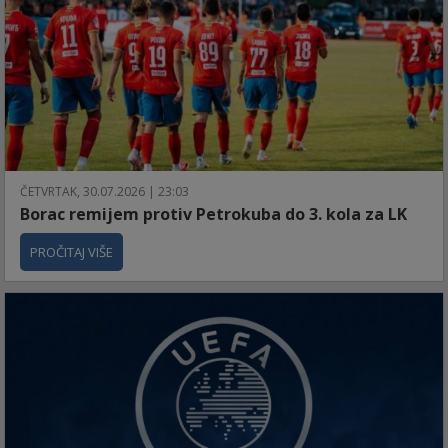
ČETVRTAK, 30.07.2026 | 23:03
Borac remijem protiv Petrokuba do 3. kola za LK
PROČITAJ VIŠE