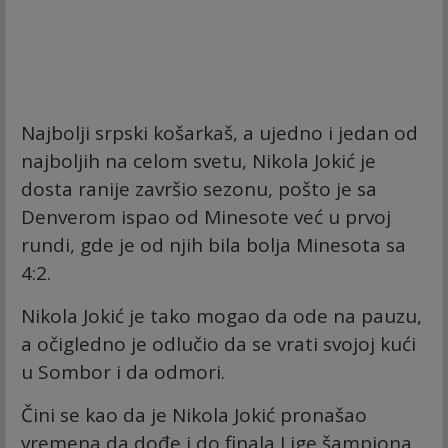
Najbolji srpski košarkaš, a ujedno i jedan od
najboljih na celom svetu, Nikola Jokić je
dosta ranije završio sezonu, pošto je sa
Denverom ispao od Minesote već u prvoj
rundi, gde je od njih bila bolja Minesota sa
4:2.
Nikola Jokić je tako mogao da ode na pauzu,
a očigledno je odlučio da se vrati svojoj kući
u Sombor i da odmori.
Čini se kao da je Nikola Jokić pronašao
vremena da dođe i do finala Lige šampiona,