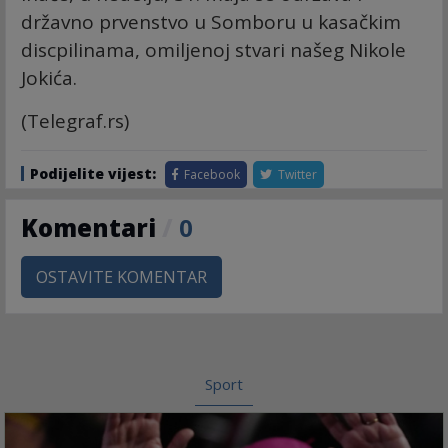
državno prvenstvo u Somboru u kasačkim
discpilinama, omiljenoj stvari našeg Nikole
Jokića.
(Telegraf.rs)
Podijelite vijest:
Facebook
Twitter
Komentari
/
0
OSTAVITE KOMENTAR
Sport