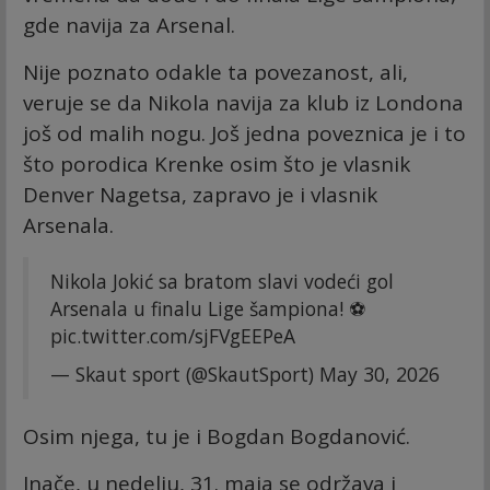
gde navija za Arsenal.
Nije poznato odakle ta povezanost, ali,
veruje se da Nikola navija za klub iz Londona
još od malih nogu. Još jedna poveznica je i to
što porodica Krenke osim što je vlasnik
Denver Nagetsa, zapravo je i vlasnik
Arsenala.
Nikola Jokić sa bratom slavi vodeći gol
Arsenala u finalu Lige šampiona! ⚽️
pic.twitter.com/sjFVgEEPeA
— Skaut sport (@SkautSport)
May 30, 2026
Osim njega, tu je i Bogdan Bogdanović.
Inače, u nedelju, 31. maja se održava i