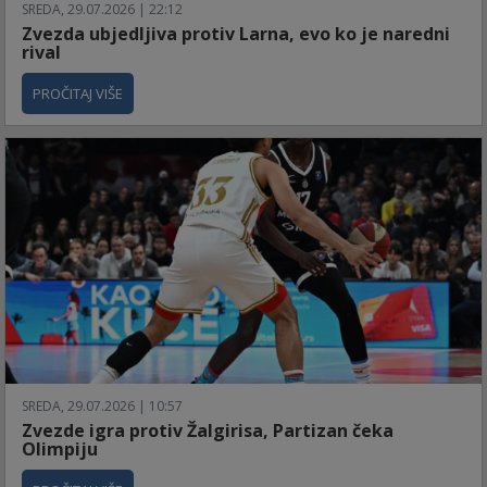
SREDA, 29.07.2026 | 22:12
Zvezda ubjedljiva protiv Larna, evo ko je naredni
rival
PROČITAJ VIŠE
SREDA, 29.07.2026 | 10:57
Zvezde igra protiv Žalgirisa, Partizan čeka
Olimpiju