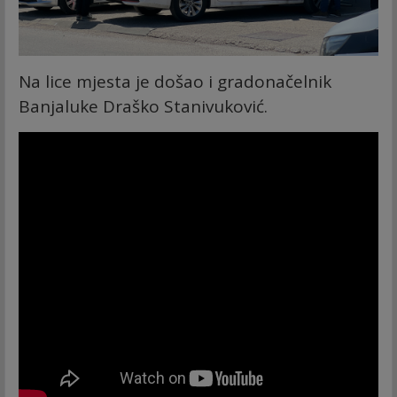
Na lice mjesta je došao i gradonačelnik
Banjaluke Draško Stanivuković.