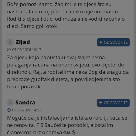
Bože pomozi samo, žao mi je te djece što su
nastradala a u toj porodici niko nije normalan.
Roditi 5 djece i otici od muza a ne voditi racuna o
djeci. Samo goli otok
Zijad
ODGOVORITE
05.06.2026 19:17
Za djecu koja napustaju ovaj svijet nema
polaganja racuna na onom svijetu, ovo dijete ide
direktno u Raj, a roditeljima neka Bog da snagu da
prebrode gubitak djeteta, a povrijedjenima sto
brzi oporavak.
Sandra
ODGOVORITE
06.06.2026 14:22
Moguće da je instalacijama istekao rok, tj. kuća se
ne renovira. P.S Saučešće porodici, a ostalim
članovima brz oporavak!🙏💪