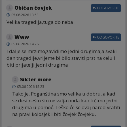
Običan čovjek
ODGOVORITE
05.06.2026 13:53
Velika tragedija,tuga do neba
Www
ODGOVORITE
05.06.2026 14:26
I dalje se mrzimo,zavidimo jedni drugima,a svaki
dan tragedije,vrijeme bi bilo staviti prst na celu i
biti prijatelji jedni drugima
Sikter more
05.06.2026 15:23
Tako je. Poganština smo velika u dobru, a kad
se desi nešto što ne valja onda kao trčimo jedni
drugima u pomoć. Teško će se ovaj narod vratiti
na pravi kolosjek i biti čovjek čovjeku.