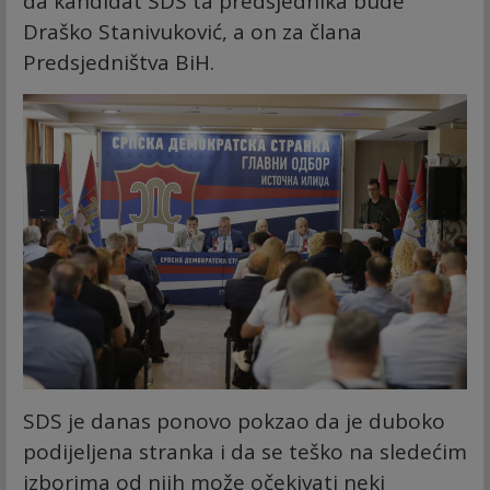
da kandidat SDS ta predsjednika bude
Draško Stanivuković, a on za člana
Predsjedništva BiH.
SDS je danas ponovo pokzao da je duboko
podijeljena stranka i da se teško na sledećim
izborima od njih može očekivati neki