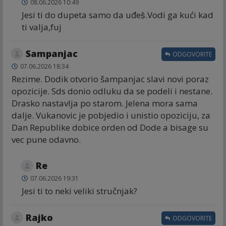
08.06.2026 10:49
Jesi ti do dupeta samo da uđeṣ̌.Vodi ga kući kad
ti valja,fuj
Sampanjac
ODGOVORITE
07.06.2026 18:34
Rezime. Dodik otvorio šampanjac slavi novi poraz
opozicije. Sds donio odluku da se podeli i nestane.
Drasko nastavlja po starom. Jelena mora sama
dalje. Vukanovic je pobjedio i unistio opoziciju, za
Dan Republike dobice orden od Dode a bisage su
vec pune odavno.
Re
07.06.2026 19:31
Jesi ti to neki veliki stručnjak?
Rajko
ODGOVORITE