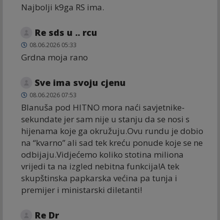
Najbolji k9ga RS ima.
Re sds u .. rcu
08.06.2026 05:33
Grdna moja rano
Sve ima svoju cjenu
08.06.2026 07:53
Blanuša pod HITNO mora naći savjetnike-
sekundate jer sam nije u stanju da se nosi s
hijenama koje ga okružuju.Ovu rundu je dobio
na “kvarno” ali sad tek kreću ponude koje se ne
odbijaju.Vidjećemo koliko stotina miliona
vrijedi ta na izgled nebitna funkcija!A tek
skupštinska papkarska većina pa tunja i
premijer i ministarski diletanti!
Re Dr