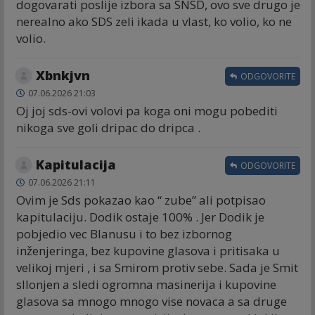
dogovarati poslije izbora sa SNSD, ovo sve drugo je
nerealno ako SDS zeli ikada u vlast, ko volio, ko ne
volio.
Xbnkjvn
ODGOVORITE
07.06.2026 21:03
Oj joj sds-ovi volovi pa koga oni mogu pobediti
nikoga sve goli dripac do dripca .
Kapitulacija
ODGOVORITE
07.06.2026 21:11
Ovim je Sds pokazao kao “ zube” ali potpisao
kapitulaciju. Dodik ostaje 100% . Jer Dodik je
pobjedio vec Blanusu i to bez izbornog
inženjeringa, bez kupovine glasova i pritisaka u
velikoj mjeri , i sa Smirom protiv sebe. Sada je Smit
sllonjen a sledi ogromna masinerija i kupovine
glasova sa mnogo mnogo vise novaca a sa druge