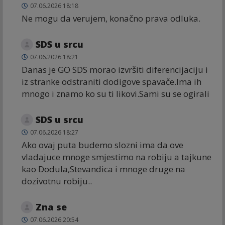
07.06.2026 18:18
Ne mogu da verujem, konačno prava odluka.
SDS u srcu
07.06.2026 18:21
Danas je GO SDS morao izvršiti diferencijaciju i
iz stranke odstraniti dodigove spavače.Ima ih
mnogo i znamo ko su ti likovi.Sami su se ogirali
SDS u srcu
07.06.2026 18:27
Ako ovaj puta budemo slozni ima da ove
vladajuce mnoge smjestimo na robiju a tajkune
kao Dodula,Stevandica i mnoge druge na
dozivotnu robiju..
Zna se
07.06.2026 20:54