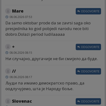
Mare
ODGOVORITE
08.06.2026 07:53
Da samo oktobar prode da se zavrsi saga oko
presjednika ko god pobjedi narodu nece biti
dobro.Dolazi period ludilaaaaa
+
ODGOVORITE
08.06.2026 08:15
Ни случајно, другачије не би смијело да буде.
//
ODGOVORITE
08.06.2026 08:17
Људи па имамо демократско право, да
оодлучујемо, шта је Народу боље.
Slovenac
ODGOVORITE