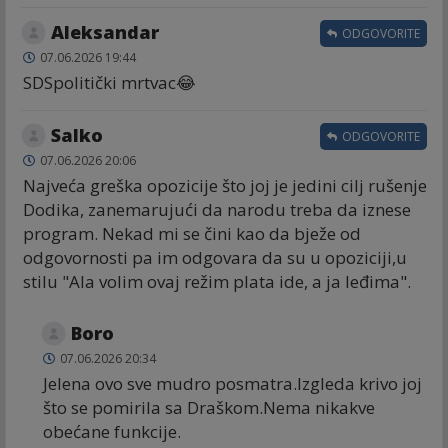
Aleksandar
ODGOVORITE
07.06.2026 19:44
SDSpolitički mrtvac😂
Salko
ODGOVORITE
07.06.2026 20:06
Najveća greška opozicije što joj je jedini cilj rušenje
Dodika, zanemarujući da narodu treba da iznese
program. Nekad mi se čini kao da bježe od
odgovornosti pa im odgovara da su u opoziciji,u
stilu "Ala volim ovaj režim plata ide, a ja leđima".
Boro
07.06.2026 20:34
Jelena ovo sve mudro posmatra.Izgleda krivo joj
što se pomirila sa Draškom.Nema nikakve
obećane funkcije.