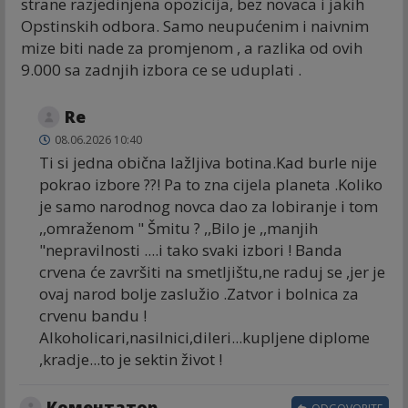
strane razjedinjena opozicija, bez novaca i jakih
Opstinskih odbora. Samo neupućenim i naivnim
mize biti nade za promjenom , a razlika od ovih
9.000 sa zadnjih izbora ce se uduplati .
Re
08.06.2026 10:40
Ti si jedna obična lažljiva botina.Kad burle nije
pokrao izbore ??! Pa to zna cijela planeta .Koliko
je samo narodnog novca dao za lobiranje i tom
,,omraženom " Šmitu ? ,,Bilo je ,,manjih
"nepravilnosti ....i tako svaki izbori ! Banda
crvena će završiti na smetljištu,ne raduj se ,jer je
ovaj narod bolje zaslužio .Zatvor i bolnica za
crvenu bandu !
Alkoholicari,nasilnici,dileri...kupljene diplome
,kradje...to je sektin život !
Коментатор