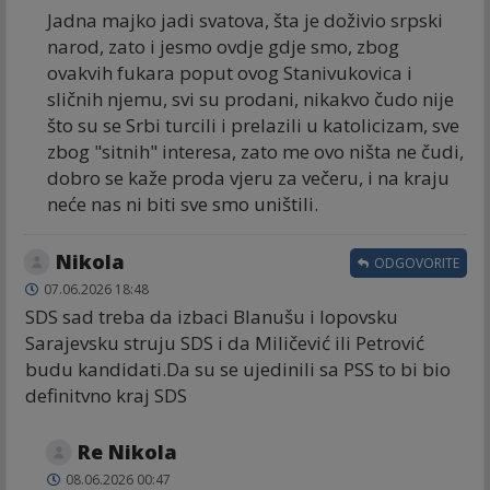
Jadna majko jadi svatova, šta je doživio srpski
narod, zato i jesmo ovdje gdje smo, zbog
ovakvih fukara poput ovog Stanivukovica i
sličnih njemu, svi su prodani, nikakvo čudo nije
što su se Srbi turcili i prelazili u katolicizam, sve
zbog "sitnih" interesa, zato me ovo ništa ne čudi,
dobro se kaže proda vjeru za večeru, i na kraju
neće nas ni biti sve smo uništili.
Nikola
ODGOVORITE
07.06.2026 18:48
SDS sad treba da izbaci Blanušu i lopovsku
Sarajevsku struju SDS i da Miličević ili Petrović
budu kandidati.Da su se ujedinili sa PSS to bi bio
definitvno kraj SDS
Re Nikola
08.06.2026 00:47