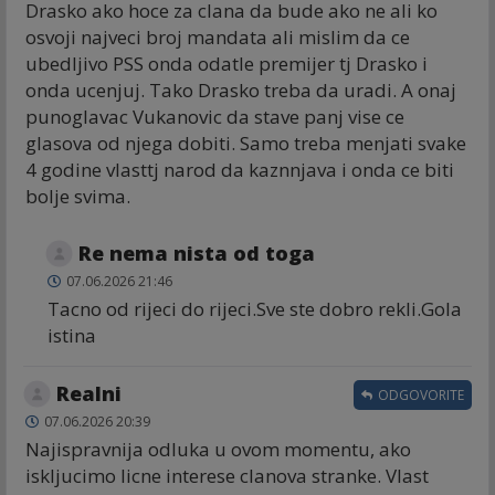
Drasko ako hoce za clana da bude ako ne ali ko
osvoji najveci broj mandata ali mislim da ce
ubedljivo PSS onda odatle premijer tj Drasko i
onda ucenjuj. Tako Drasko treba da uradi. A onaj
punoglavac Vukanovic da stave panj vise ce
glasova od njega dobiti. Samo treba menjati svake
4 godine vlasttj narod da kaznnjava i onda ce biti
bolje svima.
Re nema nista od toga
07.06.2026 21:46
Tacno od rijeci do rijeci.Sve ste dobro rekli.Gola
istina
Realni
ODGOVORITE
07.06.2026 20:39
Najispravnija odluka u ovom momentu, ako
iskljucimo licne interese clanova stranke. Vlast