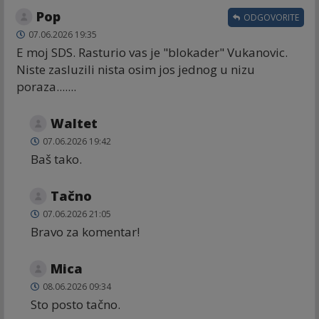
Pop
ODGOVORITE
07.06.2026 19:35
E moj SDS. Rasturio vas je "blokader" Vukanovic.
Niste zasluzili nista osim jos jednog u nizu
poraza.......
Waltet
07.06.2026 19:42
Baš tako.
Tačno
07.06.2026 21:05
Bravo za komentar!
Mica
08.06.2026 09:34
Sto posto tačno.