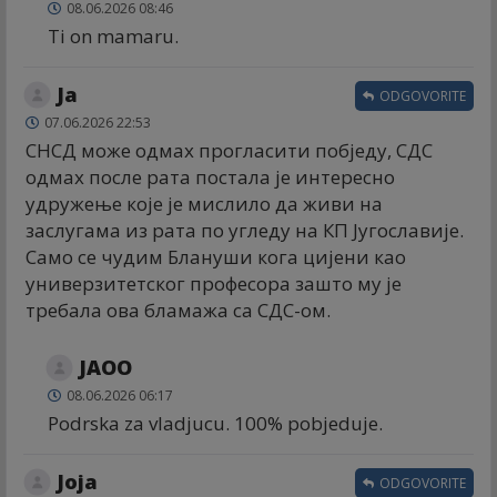
08.06.2026 08:46
Ti on mamaru.
Ја
ODGOVORITE
07.06.2026 22:53
СНСД може одмах прогласити побједу, СДС
одмах после рата постала је интересно
удружење које је мислило да живи на
заслугама из рата по угледу на КП Југославије.
Само се чудим Блануши кога цијени као
универзитетског професора зашто му је
требала ова бламажа са СДС-ом.
JAOO
08.06.2026 06:17
Podrska za vladjucu. 100% pobjeduje.
Joja
ODGOVORITE