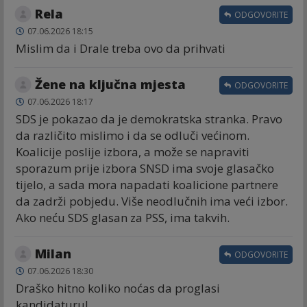
Rela
ODGOVORITE
07.06.2026 18:15
Mislim da i Drale treba ovo da prihvati
Žene na ključna mjesta
ODGOVORITE
07.06.2026 18:17
SDS je pokazao da je demokratska stranka. Pravo
da različito mislimo i da se odluči većinom.
Koalicije poslije izbora, a može se napraviti
sporazum prije izbora SNSD ima svoje glasačko
tijelo, a sada mora napadati koalicione partnere
da zadrži pobjedu. Više neodlučnih ima veći izbor.
Ako neću SDS glasan za PSS, ima takvih.
Milan
ODGOVORITE
07.06.2026 18:30
Draško hitno koliko noćas da proglasi
kandidaturu!