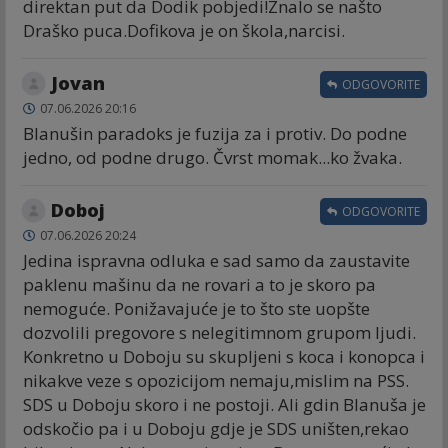
direktan put da Dodik pobjedi!Znalo se našto
Draško puca.Dofikova je on škola,narcisi.
Jovan
ODGOVORITE
07.06.2026 20:16
Blanušin paradoks je fuzija za i protiv. Do podne
jedno, od podne drugo. Čvrst momak...ko žvaka.
Doboj
ODGOVORITE
07.06.2026 20:24
Jedina ispravna odluka e sad samo da zaustavite
paklenu mašinu da ne rovari a to je skoro pa
nemoguće. Ponižavajuće je to što ste uopšte
dozvolili pregovore s nelegitimnom grupom ljudi.
Konkretno u Doboju su skupljeni s koca i konopca i
nikakve veze s opozicijom nemaju,mislim na PSS.
SDS u Doboju skoro i ne postoji. Ali gdin Blanuša je
odskočio pa i u Doboju gdje je SDS uništen,rekao