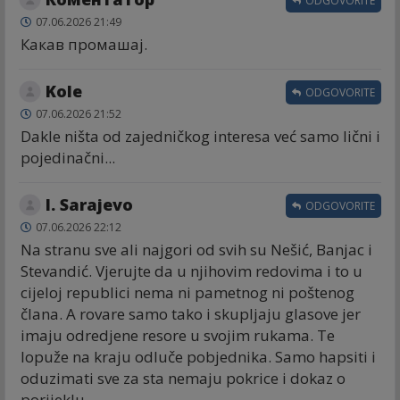
ODGOVORITE
07.06.2026 21:49
Какав промашај.
Kole
ODGOVORITE
07.06.2026 21:52
Dakle ništa od zajedničkog interesa već samo lični i
pojedinačni...
I. Sarajevo
ODGOVORITE
07.06.2026 22:12
Na stranu sve ali najgori od svih su Nešić, Banjac i
Stevandić. Vjerujte da u njihovim redovima i to u
cijeloj republici nema ni pametnog ni poštenog
člana. A rovare samo tako i skupljaju glasove jer
imaju odredjene resore u svojim rukama. Te
lopuže na kraju odluče pobjednika. Samo hapsiti i
oduzimati sve za sta nemaju pokrice i dokaz o
porijeklu