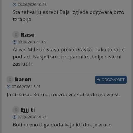
08.06.2026 10:48
Sta zahvaljujes tebi Baja izgleda odgovara,brzo
terapija
Raso
08.06.2026 11:05
Al vas Mile unistava preko Draska. Tako to rade
podlaci. Nasjeli sre...propadnite...bolje niste ni
zasluzili.
baron
ODGOVORITE
07.06.2026 18:05
Ja cirkusa...Ko zna, mozda vec sutra druga vijest..
Ejjj ti
07.06.2026 18:24
Botino eno ti ga doda kaja idi dok je vruco