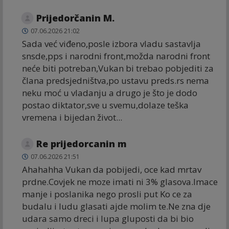
Prijedorčanin M.
07.06.2026 21:02
Sada već viđeno,posle izbora vladu sastavlja
snsde,pps i narodni front,možda narodni front
neće biti potreban,Vukan bi trebao pobjediti za
člana predsjedništva,po ustavu preds.rs nema
neku moć u vladanju a drugo je što je dodo
postao diktator,sve u svemu,dolaze teška
vremena i bijedan život...
Re prijedorcanin m
07.06.2026 21:51
Ahahahha Vukan da pobijedi, oce kad mrtav
prdne.Covjek ne moze imati ni 3% glasova.Imace
manje i poslanika nego prosli put Ko ce za
budalu i ludu glasati ajde molim te.Ne zna dje
udara samo dreci i lupa gluposti da bi bio