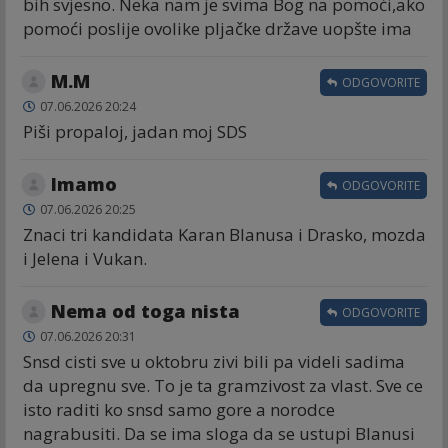
bih svjesno. Neka nam je svima Bog na pomoći,ako
pomoći poslije ovolike pljačke države uopšte ima
M.M
ODGOVORITE
07.06.2026 20:24
Piši propaloj, jadan moj SDS
Imamo
ODGOVORITE
07.06.2026 20:25
Znaci tri kandidata Karan Blanusa i Drasko, mozda
i Jelena i Vukan.
Nema od toga nista
ODGOVORITE
07.06.2026 20:31
Snsd cisti sve u oktobru zivi bili pa videli sadima
da upregnu sve. To je ta gramzivost za vlast. Sve ce
isto raditi ko snsd samo gore a norodce
nagrabusiti. Da se ima sloga da se ustupi Blanusi