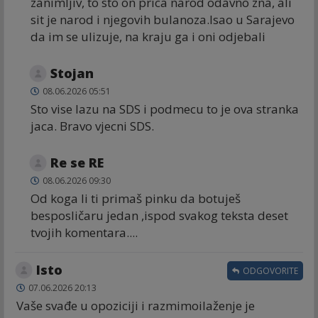
zanimljiv, to sto on prica narod odavno zna, ali
sit je narod i njegovih bulanoza.Isao u Sarajevo
da im se ulizuje, na kraju ga i oni odjebali
Stojan
08.06.2026 05:51
Sto vise lazu na SDS i podmecu to je ova stranka
jaca. Bravo vjecni SDS.
Re se RE
08.06.2026 09:30
Od koga li ti primaš pinku da botuješ
besposličaru jedan ,ispod svakog teksta deset
tvojih komentara....
Isto
ODGOVORITE
07.06.2026 20:13
Vaše svađe u opoziciji i razmimoilaženje je