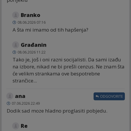
Branko
08.06.2026 07:16
A šta mi imamo od tih hapšenja?
Građanin
08.06.2026 11:22
Tako je, još i oni razni socijalisti. Da sami izađu
na izbore, nikad ne bi prešli cenzus. Ne znam šta
će velikm strankama ove bespotrebne
strančice...
ana
ODGOVORITE
07.06.2026 22:49
Dodik sad moze hladno proglasiti pobjedu.
Re