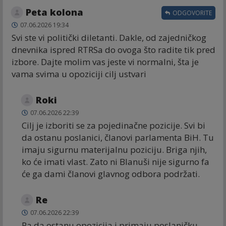
Peta kolona
ODGOVORITE
07.06.2026 19:34
Svi ste vi politički diletanti. Dakle, od zajedničkog
dnevnika ispred RTRSa do ovoga što radite tik pred
izbore. Dajte molim vas jeste vi normalni, šta je
vama svima u opoziciji cilj ustvari
Roki
07.06.2026 22:39
Cilj je izboriti se za pojedinačne pozicije. Svi bi
da ostanu poslanici, članovi parlamenta BiH. Tu
imaju sigurnu materijalnu poziciju. Briga njih,
ko će imati vlast. Zato ni Blanuši nije sigurno fa
će ga dami članovi glavnog odbora podržati.
Re
07.06.2026 22:39
Pa da ostanu opozicija i primaju poslaničku