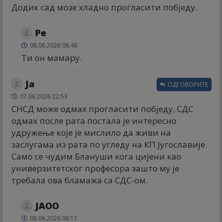
Додик сад мозе хладно прогласити побједу.
Ре
08.06.2026 08:46
Ти он мамару.
Ја
ОДГОВОРИТЕ
07.06.2026 22:53
СНСД може одмах прогласити побједу, СДС
одмах после рата постала је интересно
удружење које је мислило да живи на
заслугама из рата по угледу на КП Југославије.
Само се чудим Блануши кога цијени као
универзитетског професора зашто му је
требала ова бламажа са СДС-ом.
ЈАОО
08.06.2026 06:17