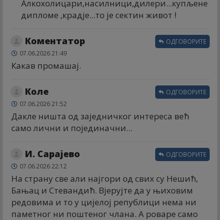
Алкохолицари,насилници,дилери...купљене
дипломе ,крадје...то је сектин живот !
Коментатор
ОДГОВОРИТЕ
07.06.2026 21:49
Какав промашај.
Коле
ОДГОВОРИТЕ
07.06.2026 21:52
Дакле ништа од заједничког интереса већ
само лични и појединачни...
И. Сарајево
ОДГОВОРИТЕ
07.06.2026 22:12
На страну све али најгори од свих су Нешић,
Бањац и Стевандић. Вјерујте да у њиховим
редовима и то у цијелој републици нема ни
паметног ни поштеног члана. А роваре само