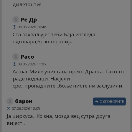
дилетанти!
Ре Др
08.06.2026 10:48
Ста захваљујес теби Баја изгледа
одговара,брзо терапија
Расо
08.06.2026 11:05
Ал вас Миле унистава преко Драска. Тако то
раде подлаци. Насјели
сре...пропадните...боље нисте ни заслузили.
барон
ОДГОВОРИТЕ
07.06.2026 18:05
Ја циркуса...Ко зна, мозда вец сутра друга
вијест..