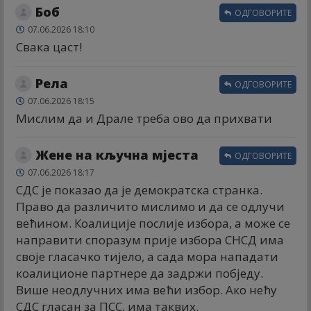
Боб
ОДГОВОРИТЕ
07.06.2026 18:10
Свака цаст!
Рела
ОДГОВОРИТЕ
07.06.2026 18:15
Мислим да и Драле треба ово да прихвати
Жене на кључна мјеста
ОДГОВОРИТЕ
07.06.2026 18:17
СДС је показао да је демократска странка.
Право да различито мислимо и да се одлучи
већином. Коалиције послије избора, а може се
направити споразум прије избора СНСД има
своје гласачко тијело, а сада мора нападати
коалиционе партнере да задржи побједу.
Више неодлучних има већи избор. Ако нећу
СДС гласан за ПСС, има таквих.