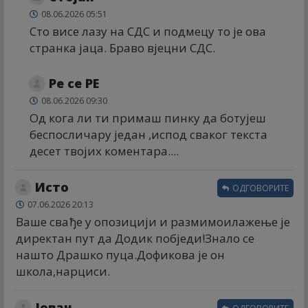
08.06.2026 05:51
Сто висе лазу на СДС и подмецу то је ова
странка јаца. Браво вјецни СДС.
Ре се РЕ
08.06.2026 09:30
Од кога ли ти примаш пинку да ботујеш
беспосличару један ,испод сваког текста
десет твојих коментара....
Исто
ОДГОВОРИТЕ
07.06.2026 20:13
Ваше свађе у опозицији и размимоилажење је
директан пут да Додик побједи!Знало се
нашто Драшко пуца.Дофикова је он
школа,нарциси.
Јован