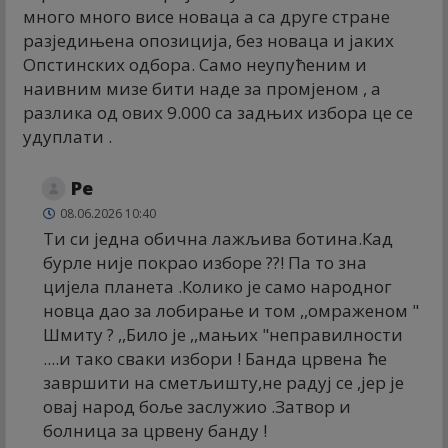
много много висе новаца а са друге стране
разједињена опозиција, без новаца и јаких
Опстинских одбора. Само неупућеним и
наивним мизе бити наде за промјеном , а
разлика од ових 9.000 са задњих избора це се
удуплати .
Ре
08.06.2026 10:40
Ти си једна обична лажљива ботина.Кад
бурле није покрао изборе ??! Па то зна
цијела планета .Колико је само народног
новца дао за лобирање и том ,,омраженом "
Шмиту ? ,,Било је ,,мањих "неправилности
....и тако сваки избори ! Банда црвена ће
завршити на сметљишту,не радуј се ,јер је
овај народ боље заслужио .Затвор и
болница за црвену банду !