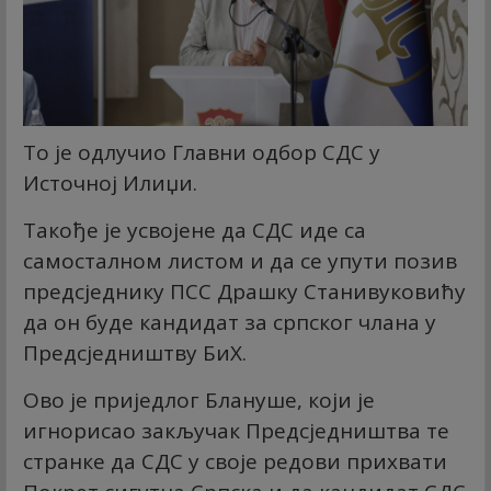
То је одлучио Главни одбор СДС у
Источној Илиџи.
Такође је усвојене да СДС иде са
самосталном листом и да се упути позив
предсједнику ПСС Драшку Станивуковићу
да он буде кандидат за српског члана у
Предсједништву БиХ.
Ово је приједлог Блануше, који је
игнорисао закључак Предсједништва те
странке да СДС у своје редови прихвати