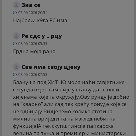
Зна се
07.06.2026 20:54
Најбољи к9га РС има.
Ре сдс у .. рцу
08.06.2026 05:33
Грдна моја рано
Све има своју цјену
08.06.2026 07:53
Блануша под ХИТНО мора наћи савјетнике-
секундате јер сам није у стању да се носи с
хијенама које га окружују.Ову рунду је добио
на “кварно” али сад тек крећу понуде које се
не одбијају.Видјећемо колико стотина
милиона вриједи та на изглед небитна
функција!А тек скупштинска папкарска
већина па туња и премијер и министарски