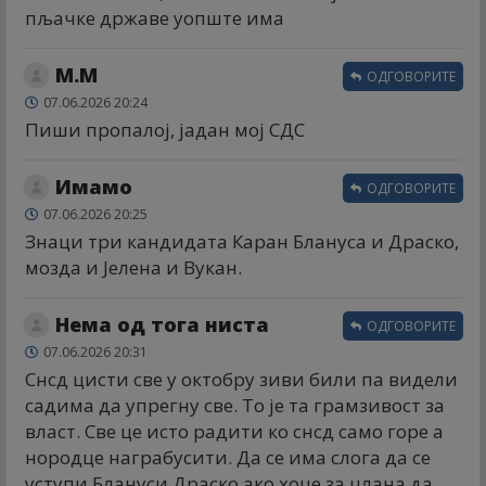
пљачке државе уопште има
М.М
ОДГОВОРИТЕ
07.06.2026 20:24
Пиши пропалој, јадан мој СДС
Имамо
ОДГОВОРИТЕ
07.06.2026 20:25
Знаци три кандидата Каран Блануса и Драско,
мозда и Јелена и Вукан.
Нема од тога ниста
ОДГОВОРИТЕ
07.06.2026 20:31
Снсд цисти све у октобру зиви били па видели
садима да упрегну све. То је та грамзивост за
власт. Све це исто радити ко снсд само горе а
нородце награбусити. Да се има слога да се
уступи Блануси Драско ако хоце за цлана да