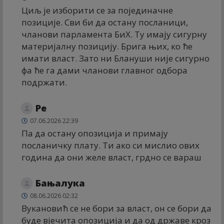
Циљ је изборити се за појединачне
позиције. Сви би да остану посланици,
чланови парламента БиХ. Ту имају сигурну
материјалну позицију. Брига њих, ко ће
имати власт. Зато ни Блануши није сигурно
фа ће га дами чланови главног одбора
подржати.
Ре
07.06.2026 22:39
Па да остану опозиција и примају
посланичку плату. Ти ако си мислио ових
година да они желе власт, грдно се вараш
Бањалука
08.06.2026 02:32
Вукановић се не бори за власт, он се бори да
буде вјечита опозиција и да од државе кроз