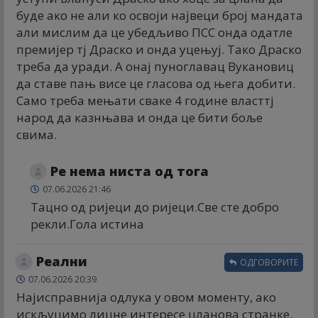
буде ако не али ко освоји највеци број мандата
али мислим да це убедљиво ПСС онда одатле
премијер тј Драско и онда уцењуј. Тако Драско
треба да уради. А онај пуноглавац Вукановиц
да ставе пањ висе це гласова од њега добити.
Само треба мењати сваке 4 године власттј
народ да казнњава и онда це бити боље
свима.
Ре нема ниста од тога
07.06.2026 21:46
Тацно од ријеци до ријеци.Све сте добро
рекли.Гола истина
Реални
ОДГОВОРИТЕ
07.06.2026 20:39
Најисправнија одлука у овом моменту, ако
искљуцимо лицне интересе цланова странке.