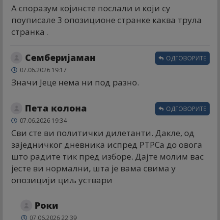
А споразум којинсте послали и који су
поyписале 3 опозиционе странке каква трула
странка .
Семберијаман
ОДГОВОРИТЕ
07.06.2026 19:17
Значи Јеце нема ни под разно.
Пета колона
ОДГОВОРИТЕ
07.06.2026 19:34
Сви сте ви политички дилетанти. Дакле, од
заједничког дневника испред РТРСа до овога
што радите тик пред изборе. Дајте молим вас
јесте ви нормални, шта је вама свима у
опозицији циљ уствари
Роки
07.06.2026 22:39