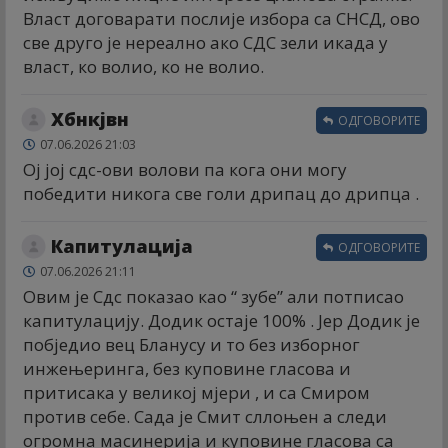
Власт договарати послије избора са СНСД, ово
све друго је нереално ако СДС зели икада у
власт, ко волио, ко не волио.
Xбнкјвн
ОДГОВОРИТЕ
07.06.2026 21:03
Ој јој сдс-ови волови па кога они могу
победити никога све голи дрипац до дрипца .
Капитулација
ОДГОВОРИТЕ
07.06.2026 21:11
Овим је Сдс показао као “ зубе” али потписао
капитулацију. Додик остаје 100% . Јер Додик је
побједио вец Бланусу и то без изборног
инжењеринга, без куповине гласова и
притисака у великој мјери , и са Смиром
против себе. Сада је Смит сллоњен а следи
огромна масинерија и куповине гласова са