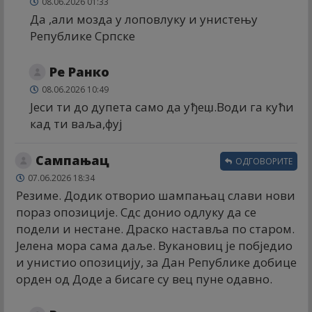
08.06.2026 01:33
Да ,али мозда у лоповлуку и унистењу
Републике Српске
Ре Ранко
08.06.2026 10:49
Јеси ти до дупета само да уђеш̣.Води га кући
кад ти ваља,фуј
Сампањац
ОДГОВОРИТЕ
07.06.2026 18:34
Резиме. Додик отворио шампањац слави нови
пораз опозиције. Сдс донио одлуку да се
подели и нестане. Драско наставља по старом.
Јелена мора сама даље. Вукановиц је побједио
и унистио опозицију, за Дан Републике добице
орден од Доде а бисаге су вец пуне одавно.