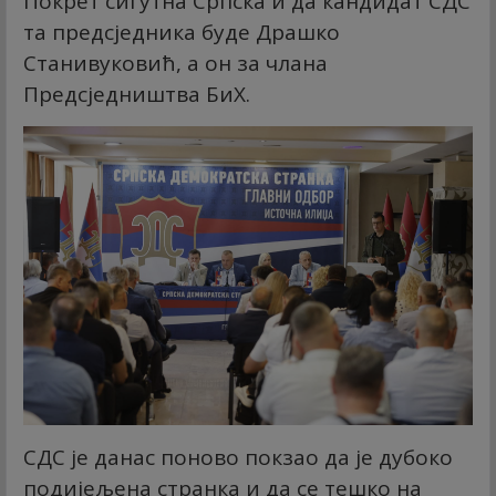
Покрет сигутна Српска и да кандидат СДС
та предсједника буде Драшко
Станивуковић, а он за члана
Предсједништва БиХ.
СДС је данас поново покзао да је дубоко
подијељена странка и да се тешко на