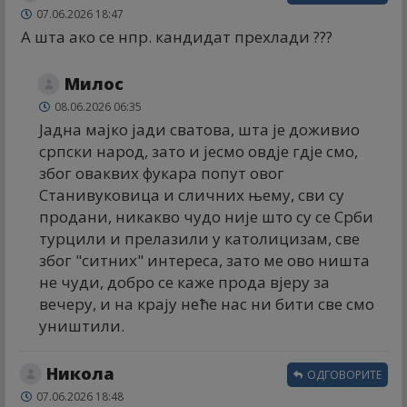
07.06.2026 18:47
А шта ако се нпр. кандидат прехлади ???
Милос
08.06.2026 06:35
Јадна мајко јади сватова, шта је доживио
српски народ, зато и јесмо овдје гдје смо,
због оваквих фукара попут овог
Станивуковица и сличних њему, сви су
продани, никакво чудо није што су се Срби
турцили и прелазили у католицизам, све
због "ситних" интереса, зато ме ово ништа
не чуди, добро се каже прода вјеру за
вечеру, и на крају неће нас ни бити све смо
уништили.
Никола
ОДГОВОРИТЕ
07.06.2026 18:48