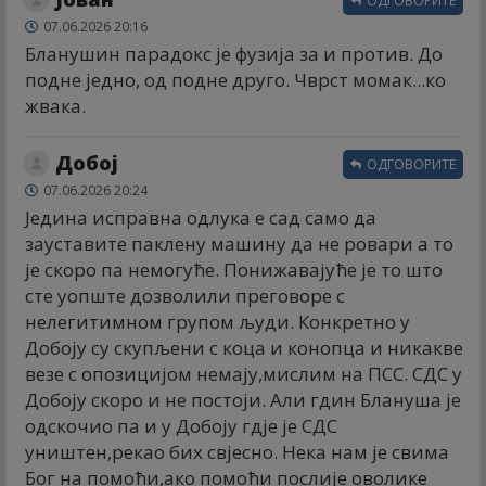
ОДГОВОРИТЕ
07.06.2026 20:16
Бланушин парадокс је фузија за и против. До
подне једно, од подне друго. Чврст момак...ко
жвака.
Добој
ОДГОВОРИТЕ
07.06.2026 20:24
Једина исправна одлука е сад само да
зауставите паклену машину да не ровари а то
је скоро па немогуће. Понижавајуће је то што
сте уопште дозволили преговоре с
нелегитимном групом људи. Конкретно у
Добоју су скупљени с коца и конопца и никакве
везе с опозицијом немају,мислим на ПСС. СДС у
Добоју скоро и не постоји. Али гдин Блануша је
одскочио па и у Добоју гдје је СДС
уништен,рекао бих свјесно. Нека нам је свима
Бог на помоћи,ако помоћи послије оволике