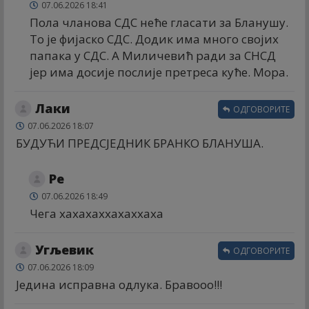
07.06.2026 18:41
Пола чланова СДС неће гласати за Бланушу.
То је фијаско СДС. Додик има много својих
папака у СДС. А Миличевић ради за СНСД
јер има досије послије претреса куће. Мора.
Лаки
ОДГОВОРИТЕ
07.06.2026 18:07
БУДУЋИ ПРЕДСЈЕДНИК БРАНКО БЛАНУША.
Ре
07.06.2026 18:49
Чега хахахаххахаххаха
Угљевик
ОДГОВОРИТЕ
07.06.2026 18:09
Једина исправна одлука. Бравооо!!!