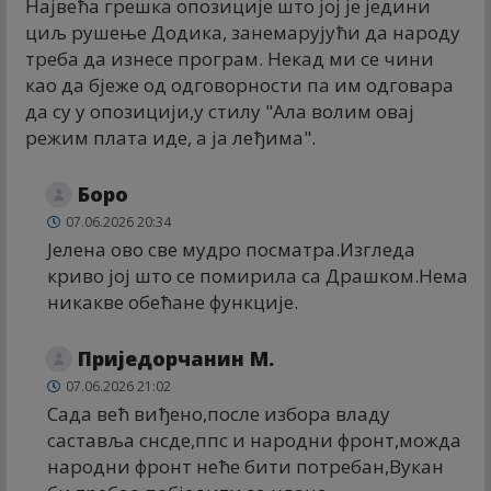
Највећа грешка опозиције што јој је једини
циљ рушење Додика, занемарујући да народу
треба да изнесе програм. Некад ми се чини
као да бјеже од одговорности па им одговара
да су у опозицији,у стилу "Ала волим овај
режим плата иде, а ја леђима".
Боро
07.06.2026 20:34
Јелена ово све мудро посматра.Изгледа
криво јој што се помирила са Драшком.Нема
никакве обећане функције.
Приједорчанин М.
07.06.2026 21:02
Сада већ виђено,после избора владу
саставља снсде,ппс и народни фронт,можда
народни фронт неће бити потребан,Вукан