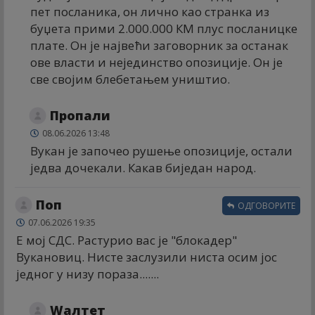
пет посланика, он лично као странка из
буџета прими 2.000.000 КМ плус посланицке
плате. Он је највећи заговорник за останак
ове власти и нејединство опозиције. Он је
све својим блебетањем уништио.
Пропали
08.06.2026 13:48
Вукан је започео рушење опозиције, остали
једва дочекали. Какав биједан народ.
Поп
ОДГОВОРИТЕ
07.06.2026 19:35
Е мој СДС. Растурио вас је "блокадер"
Вукановиц. Нисте заслузили ниста осим јос
једног у низу пораза.......
Wалтет