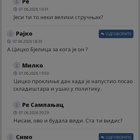
Ре
07.06.2026 19:31
Јеси ти то неки велики стручњак?
Рајко
ОДГОВОРИТЕ
07.06.2026 18:35
А Цицко Бјелица за кога је он ?
Милко
07.06.2026 19:50
Цицко проклиње дан када је напустио посао
складиштара и ушао у политику.
Ре Сампањац
07.06.2026 20:29
Нисам, ово и будала види. Ста ти видис?
Симо
ОДГОВОРИТЕ