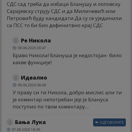
СДС сад треба да избаци Бланушу и лоповску
Сарајевску струју СДС и да Миличевић или
Петровић буду кандидати.Да су се ујединили
са ПСС то би био дефинитвно крај СДС
Ре Никола
08.06.2026 00:47
Браво Никола! Блануша је недостојан- било
какве функције!
Идеално
08.06.2026 08:49
У праву си ти Никола, добро мислис али ти
је коментар непотребан јер је Блануса
поступио по твом коментару...
Бања Лука
ОДГОВОРИТЕ
07.06.2026 18:49