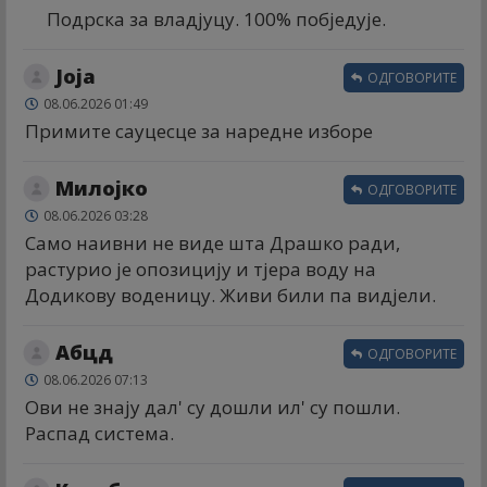
Подрска за владјуцу. 100% побједује.
Јоја
ОДГОВОРИТЕ
08.06.2026 01:49
Примите сауцесце за наредне изборе
Милојко
ОДГОВОРИТЕ
08.06.2026 03:28
Само наивни не виде шта Драшко ради,
растурио је опозицију и тјера воду на
Додикову воденицу. Живи били па видјели.
Абцд
ОДГОВОРИТЕ
08.06.2026 07:13
Ови не знају дал' су дошли ил' су пошли.
Распад система.