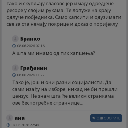
тако и скупљају гласове јер имају одредјене
ресоре у својим рукама. Те лопуже на крају
одлуче побједника. Само хапсити и одузимати
све за ста немају покрице и доказ о поријеклу
Бранко
08.06.2026 07:16
А шта ми имамо од тих хапшења?
Грађанин
08.06.2026 11:22
Тако је, још и они разни социјалисти. Да
сами изађу на изборе, никад не би прешли
цензус. Не знам шта ће великм странкама
ове беспотребне странчице...
ана
ОДГОВОРИТЕ
07.06.2026 22:49