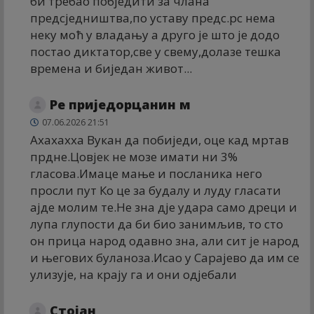
би требао побједити за члана
предсједништва,по уставу предс.рс нема
неку моћ у владању а друго је што је додо
постао диктатор,све у свему,долазе тешка
времена и биједан живот...
Ре приједорцанин м
07.06.2026 21:51
Ахахахха Вукан да побиједи, оце кад мртав
прдне.Цовјек не мозе имати ни 3%
гласова.Имаце мање и посланика него
просли пут Ко це за будалу и луду гласати
ајде молим те.Не зна дје удара само дреци и
лупа глупости да би био занимљив, то сто
он прица народ одавно зна, али сит је народ
и његових буланоза.Исао у Сарајево да им се
улизује, на крају га и они одјебали
Стојан