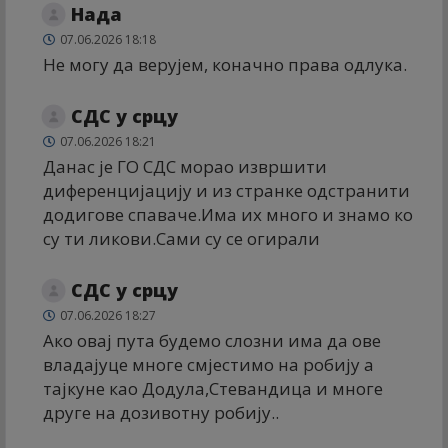
Нада
07.06.2026 18:18
Не могу да верујем, коначно права одлука.
СДС у срцу
07.06.2026 18:21
Данас је ГО СДС морао извршити
диференцијацију и из странке одстранити
додигове спаваче.Има их много и знамо ко
су ти ликови.Сами су се огирали
СДС у срцу
07.06.2026 18:27
Ако овај пута будемо слозни има да ове
владајуце многе смјестимо на робију а
тајкуне као Додула,Стевандица и многе
друге на дозивотну робију..