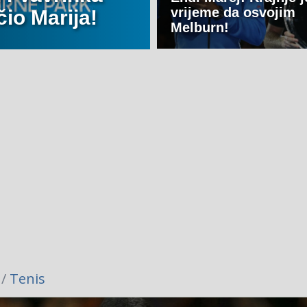
vrijeme da osvojim
io Marija!
Melburn!
 /
Tenis