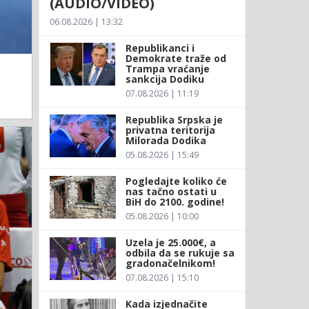
(AUDIO/VIDEO)
06.08.2026 | 13:32
Republikanci i
Demokrate traže od
Trampa vraćanje
sankcija Dodiku
07.08.2026 | 11:19
Republika Srpska je
privatna teritorija
Milorada Dodika
05.08.2026 | 15:49
Pogledajte koliko će
nas tačno ostati u
BiH do 2100. godine!
05.08.2026 | 10:00
Uzela je 25.000€, a
odbila da se rukuje sa
gradonačelnikom!
07.08.2026 | 15:10
Kada izjednačite