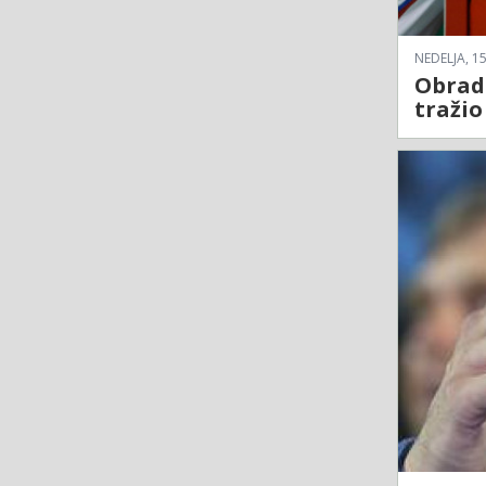
NEDELJA, 15
Obrado
traži