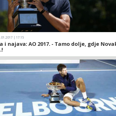
.01.2017 | 17:15
a i najava: AO 2017. - Tamo dolje, gdje Nova
.!