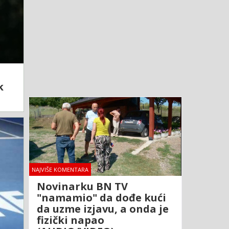
k
NAJVIŠE KOMENTARA
Novinarku BN TV
"namamio" da dođe kući
da uzme izjavu, a onda je
fizički napao