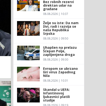
Bez robnih rezervi
direktan udar na
građane
08.08.2026 | 10:37
Želje su iste: Da nam
živi, radi i razvija se
naša Republika
Srpska
08.08.2026 | 09:50
Uhapšen na prelazu
Šćepan Polje,
zaplijenjena droga
08.08.2026 | 09:30
Evropom se ubrzano
širi virus Zapadnog
Nila
08.08.2026 | 10:31
Skandal u UEFA:
Infantinovoj
ljubavnici platili
studije
08.08.2026 | 09:19