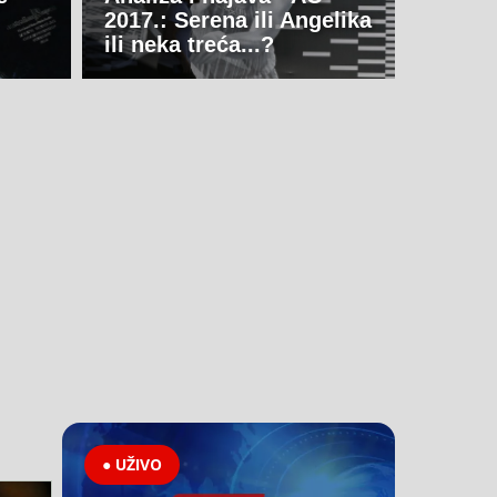
2017.: Serena ili Angelika
ili neka treća...?
● UŽIVO