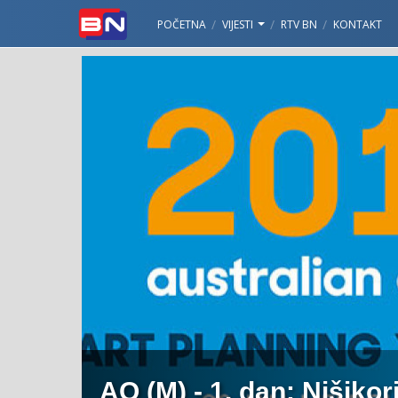
POČETNA
VIJESTI
RTV BN
KONTAKT
AO (M) - 1. dan: Nišikor