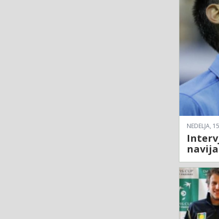
NEDELJA, 15
Interv
navija