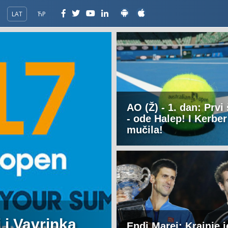
LAT
ЋР
AO (Ž) - 1. dan: Prvi
- ode Halep! I Kerber
mučila!
i i Vavrinka
Endi Marej: Krajnje j