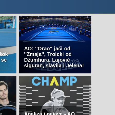
AO: ''Orao'' jači od
 šok
''Zmaja'', Troicki od
 se
Džumhura, Lajović
siguran, slavila i Jelena!
e
Analiza i najava - AO