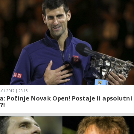
.01.2017 | 23:15
a: Počinje Novak Open! Postaje li apsolutni
?!