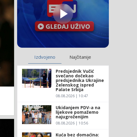
Izdvojeno
Najčitanije
Predsjednik Vučić
svečano dočekao
predsjednika Ukrajine
Zelenskog ispred
Palate Srbija
08.08.2026 | 10:47
Ukidanjem PDV-a na
lijekove pomažemo
najugroženijim
08.08.2026 | 10:56
Kuća bez domaćina: