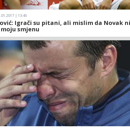
.01.2017 | 13:45
vić: Igrači su pitani, ali mislim da Novak n
o moju smjenu