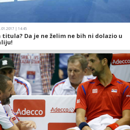
.01.2017 | 14:45
titula? Da je ne želim ne bih ni dolazio u
liju!