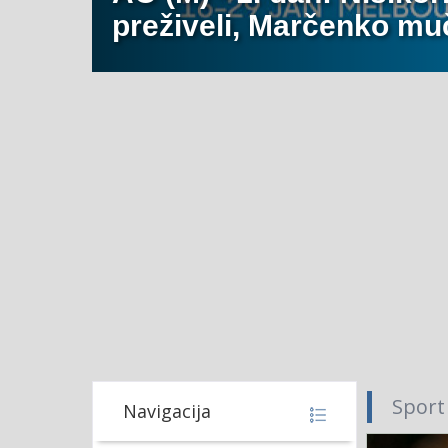
preživeli, Marčenko muč
Sport
Navigacija