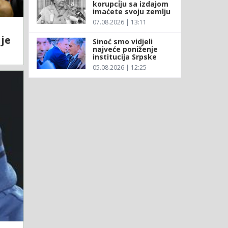
korupciju sa izdajom
imaćete svoju zemlju
07.08.2026 | 13:11
ije
Sinoć smo vidjeli
najveće poniženje
institucija Srpske
05.08.2026 | 12:25