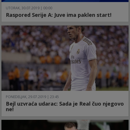
UTORAK, 30.07.2019 | 00:00
Raspored Serije A: Juve ima paklen start!
PONEDELJAK, 29.07.2019 | 23:45
Bejl uzvraća udarac: Sada je Real čuo njegovo
ne!