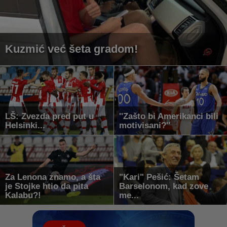
Kuzmić već šeta gradom!
LŠ: Zvezda pred put u
''Zašto bi Amerikanci bili
Helsinki...
motivisani?''
Za Lenona znamo, a šta
"Kari" Pešić: Šetam
je Stojke htio da pita
Barselonom, kad zove
Kalabu?!
me...