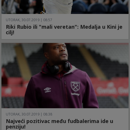
UTORAK, 30.07.2019 | 08:57
Riki Rubio ili "mali veretan": Medalja u Kini je
cilj!
UTORAK, 30.07.2019 | 08:38
Najveći pozitivac među fudbalerima ide u
penziju!