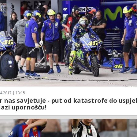
4.2017 | 13:15
 nas savjetuje - put od katastrofe do uspj
lazi upornošću!