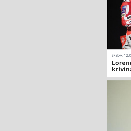
SREDA, 12.0
Lorenc
krivin