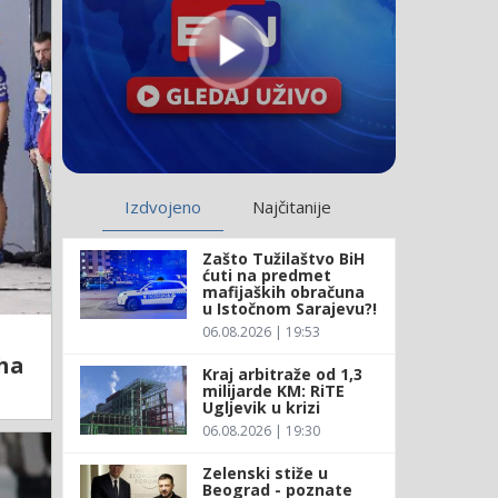
Izdvojeno
Najčitanije
Zašto Tužilaštvo BiH
ćuti na predmet
mafijaških obračuna
u Istočnom Sarajevu?!
06.08.2026 | 19:53
eha
Kraj arbitraže od 1,3
milijarde KM: RiTE
Ugljevik u krizi
06.08.2026 | 19:30
Zelenski stiže u
Beograd - poznate