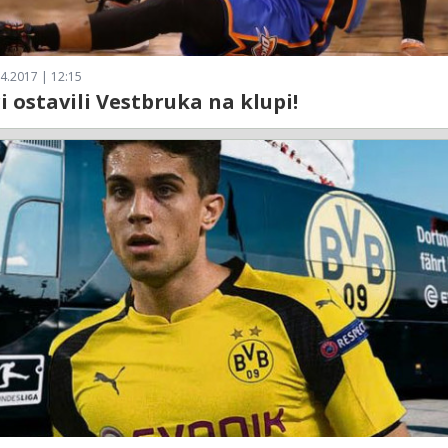
4.2017 | 12:15
i ostavili Vestbruka na klupi!