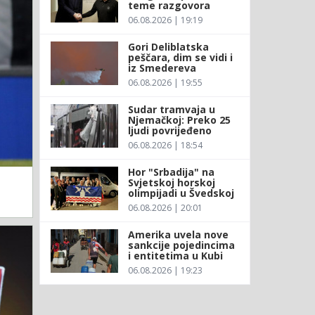
teme razgovora
06.08.2026 | 19:19
Gori Deliblatska
peščara, dim se vidi i
iz Smedereva
06.08.2026 | 19:55
Sudar tramvaja u
Njemačkoj: Preko 25
ljudi povrijeđeno
06.08.2026 | 18:54
Hor "Srbadija" na
Svjetskoj horskoj
olimpijadi u Švedskoj
06.08.2026 | 20:01
Amerika uvela nove
sankcije pojedincima
i entitetima u Kubi
06.08.2026 | 19:23