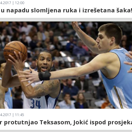
4.2017 | 12:00
 u napadu slomljena ruka i izrešetana šaka
4.2017 | 11:45
 protutnjao Teksasom, Jokić ispod prosjek