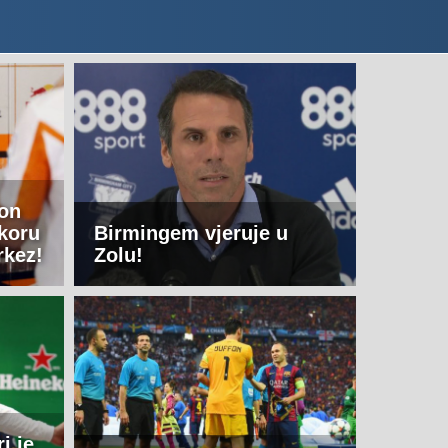
 on
'koru
Birmingem vjeruje u
rkez!
Zolu!
i je