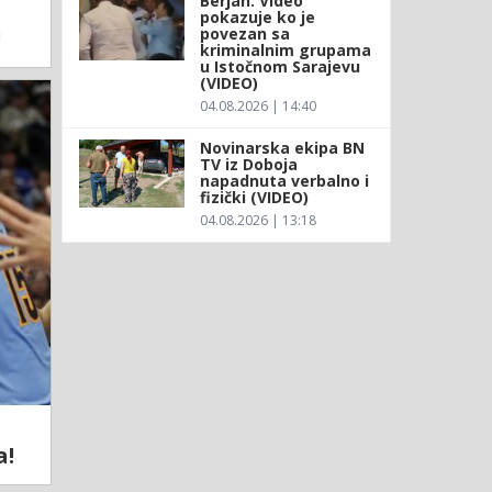
Berjan: Video
pokazuje ko je
povezan sa
!
kriminalnim grupama
u Istočnom Sarajevu
(VIDEO)
04.08.2026 | 14:40
Novinarska ekipa BN
TV iz Doboja
napadnuta verbalno i
fizički (VIDEO)
04.08.2026 | 13:18
a!