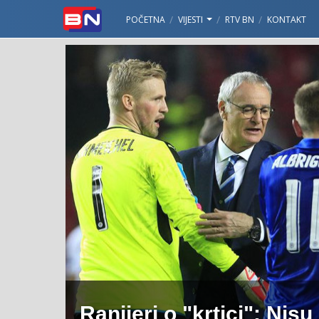
POČETNA
VIJESTI
RTV BN
KONTAKT
Ranijeri o "krtici": Nisu 