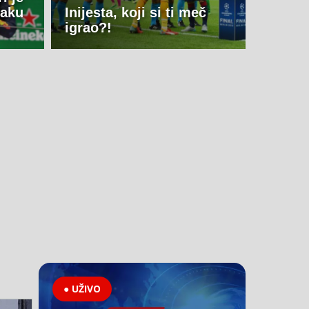
naku
Inijesta, koji si ti meč
igrao?!
● UŽIVO