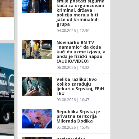
smije postati sigurna
kuća za organizovani
kriminal, država i
policija moraju biti
jače od kriminalnih
grupa
04.08.2026 | 12:30
Novinarku BN TV
"namamio" da dođe
kući da uzme izjavu, a
onda je fizički napao
(AUDIO/VIDEO)
06.08.2026 | 13:32
Velika razlika: Evo
koliko zarađuju
ljekari u Srpskoj, FBiH
i EU
03.08.2026 | 10:47
Republika Srpska je
privatna teritorija
Milorada Dodika
05.08.2026 | 15:49