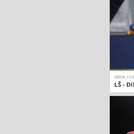
SREDA, 12.0
LŠ - D