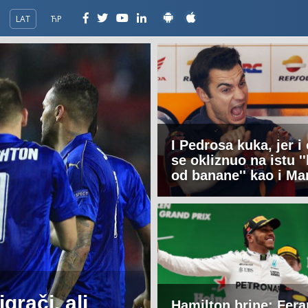
LAT
ЋР
I Pedrosa kuka, jer i
se okliznuo na istu '
od banane'' kao i Ma
igrači, ali
Hamilton brine: Ferar