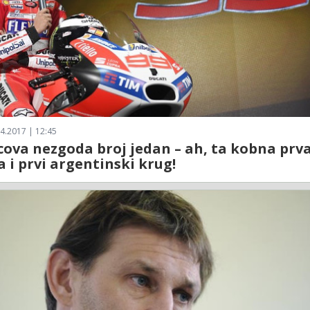
4.2017 | 12:45
ova nezgoda broj jedan – ah, ta kobna prv
a i prvi argentinski krug!