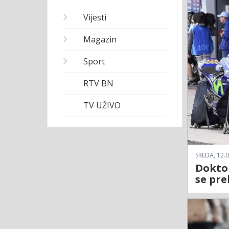
Vijesti
Magazin
Sport
RTV BN
TV UŽIVO
SREDA, 12.0
Doktor
se pre