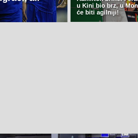
u Kini bio brz, u Mo
će biti agilniji!