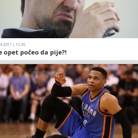
4.2017 | 12:30
e opet počeo da pije?!