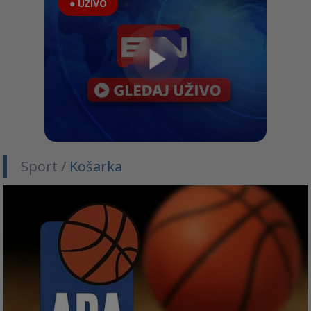
● UŽIVO
Sport /
Košarka