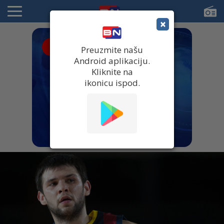
×
● UŽIVO
Preuzmite našu
Android aplikaciju.
Kliknite na
ikonicu ispod.