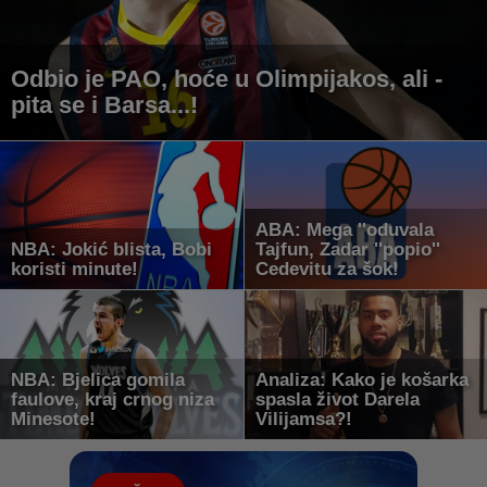
Odbio je PAO, hoće u Olimpijakos, ali -
pita se i Barsa...!
ABA: Mega ''oduvala
NBA: Jokić blista, Bobi
Tajfun, Zadar ''popio''
koristi minute!
Cedevitu za šok!
NBA: Bjelica gomila
Analiza: Kako je košarka
faulove, kraj crnog niza
spasla život Darela
Minesote!
Vilijamsa?!