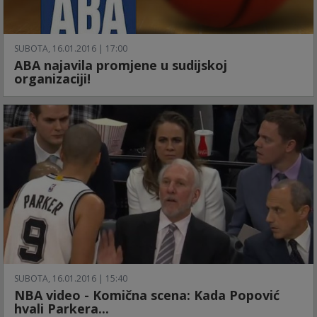
SUBOTA, 16.01.2016 | 17:00
ABA najavila promjene u sudijskoj
organizaciji!
SUBOTA, 16.01.2016 | 15:40
NBA video - Komična scena: Kada Popović
hvali Parkera...