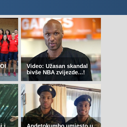
 OI
Video: Užasan skandal
bivše NBA zvijezde...!
i i
Andetokumbo umjesto u