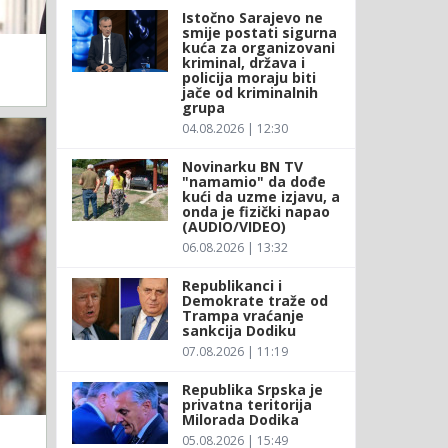
Istočno Sarajevo ne
smije postati sigurna
kuća za organizovani
kriminal, država i
policija moraju biti
jače od kriminalnih
grupa
04.08.2026 | 12:30
Novinarku BN TV
"namamio" da dođe
kući da uzme izjavu, a
onda je fizički napao
(AUDIO/VIDEO)
06.08.2026 | 13:32
Republikanci i
Demokrate traže od
Trampa vraćanje
sankcija Dodiku
07.08.2026 | 11:19
Republika Srpska je
privatna teritorija
Milorada Dodika
05.08.2026 | 15:49