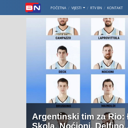
POČETNA
VIJESTI
RTV BN
KONTAKT
Argentinski tim za Rio: 
Skola, Noćioni, Delfino...