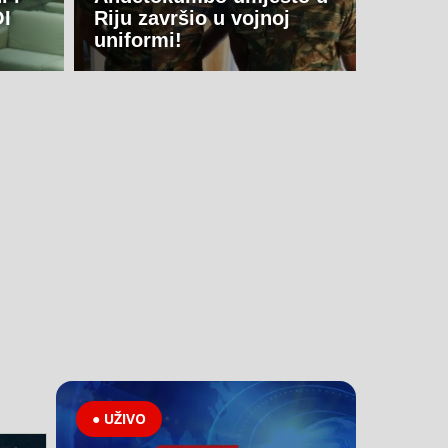
OI
Riju završio u vojnoj
uniformi!
● UŽIVO