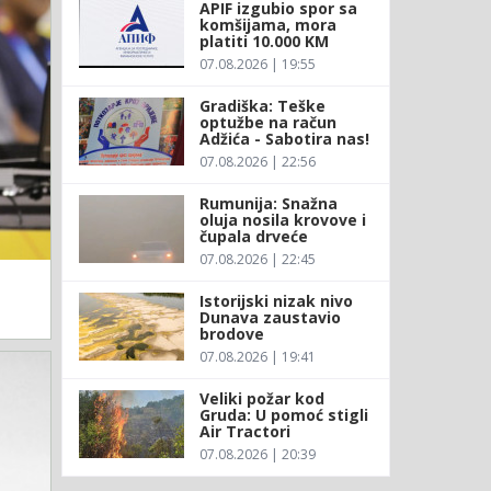
APIF izgubio spor sa
komšijama, mora
platiti 10.000 KM
07.08.2026 | 19:55
Gradiška: Teške
optužbe na račun
Adžića - Sabotira nas!
07.08.2026 | 22:56
Rumunija: Snažna
oluja nosila krovove i
čupala drveće
07.08.2026 | 22:45
Istorijski nizak nivo
Dunava zaustavio
brodove
07.08.2026 | 19:41
Veliki požar kod
Gruda: U pomoć stigli
Air Tractori
07.08.2026 | 20:39