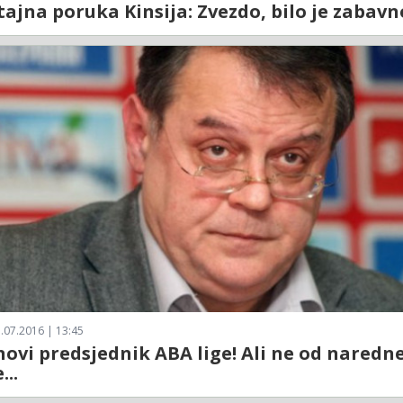
ajna poruka Kinsija: Zvezdo, bilo je zabavn
.07.2016 | 13:45
novi predsjednik ABA lige! Ali ne od naredn
...