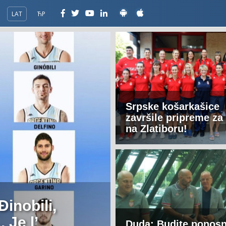
LAT
ЋР
Srpske košarkašice
završile pripreme za
na Zlatiboru!
Đinobili,
 Je l’
Duda: Budite ponosn