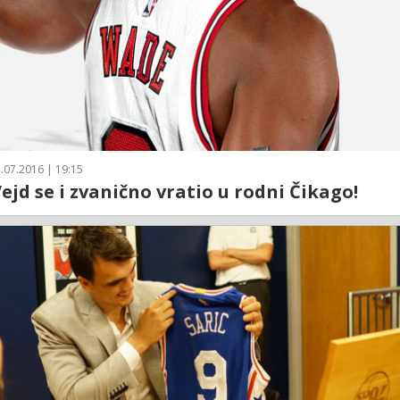
.07.2016 | 19:15
ejd se i zvanično vratio u rodni Čikago!