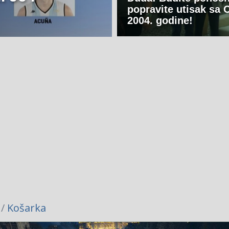
popravite utisak sa 
2004. godine!
 /
Košarka