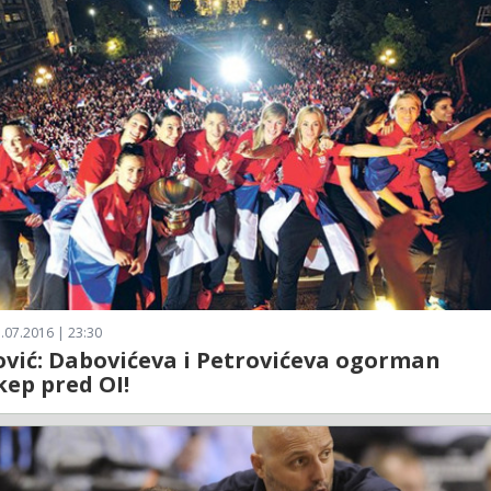
.07.2016 | 23:30
vić: Dabovićeva i Petrovićeva ogorman
ep pred OI!