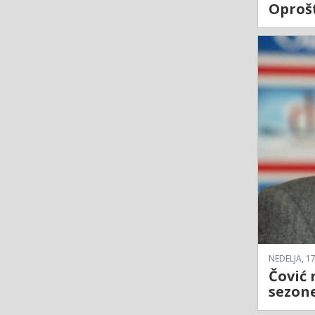
Oprošt
NEDELJA, 17
Čović 
sezone