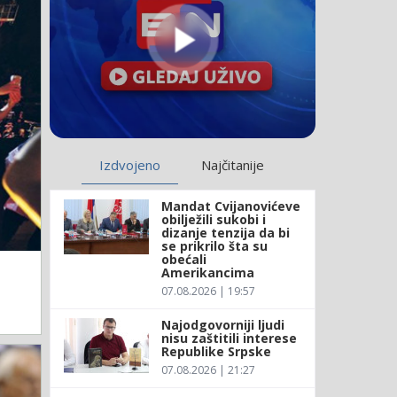
Izdvojeno
Najčitanije
Mandat Cvijanovićeve
obilježili sukobi i
dizanje tenzija da bi
se prikrilo šta su
obećali
Amerikancima
07.08.2026 | 19:57
Najodgovorniji ljudi
nisu zaštitili interese
Republike Srpske
07.08.2026 | 21:27