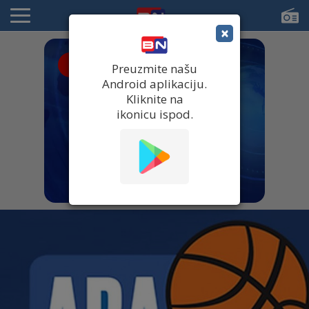
×
● UŽIVO
Preuzmite našu
Android aplikaciju.
Kliknite na
ikonicu ispod.