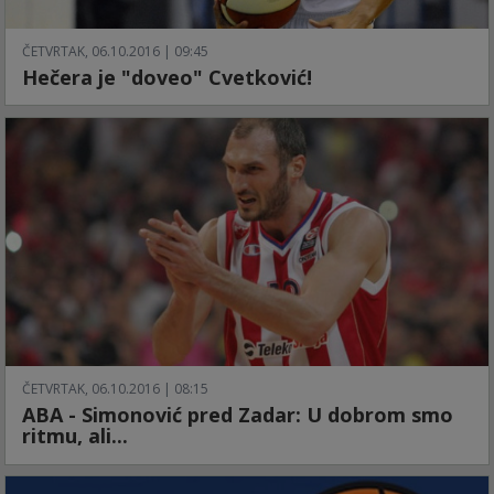
ČETVRTAK, 06.10.2016 | 09:45
Hečera je "doveo" Cvetković!
ČETVRTAK, 06.10.2016 | 08:15
ABA - Simonović pred Zadar: U dobrom smo
ritmu, ali...