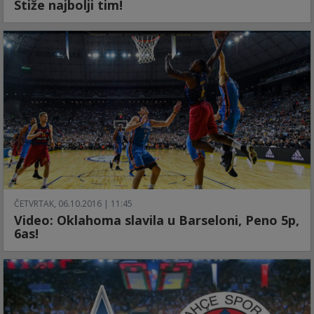
Stiže najbolji tim!
ČETVRTAK, 06.10.2016 | 11:45
Video: Oklahoma slavila u Barseloni, Peno 5p,
6as!