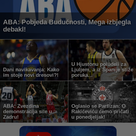
ABA: Pobjeda Budućnosti, Mega izbjegla
debakl!
U Hjustonu poludeli za
Dani navikavanja: Kako
Ljuljem, a iz Španije stiže
im stoje novi dresovi?!
poruka...
ABA: Zvezdina
Oglasio se Partizan: O
demonstracija sile u
Rakićeviću ćemo pričati
Zadru!
u ponedjeljak!