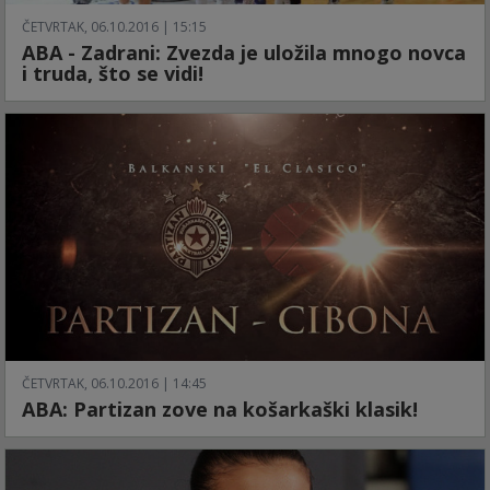
ČETVRTAK, 06.10.2016 | 15:15
ABA - Zadrani: Zvezda je uložila mnogo novca
i truda, što se vidi!
ČETVRTAK, 06.10.2016 | 14:45
ABA: Partizan zove na košarkaški klasik!