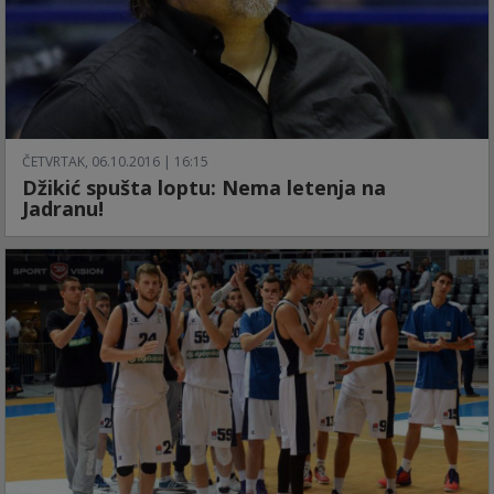
ČETVRTAK, 06.10.2016 | 16:15
Džikić spušta loptu: Nema letenja na
Jadranu!