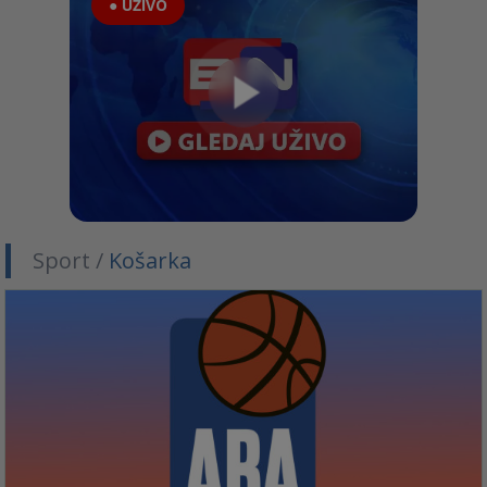
● UŽIVO
Sport /
Košarka