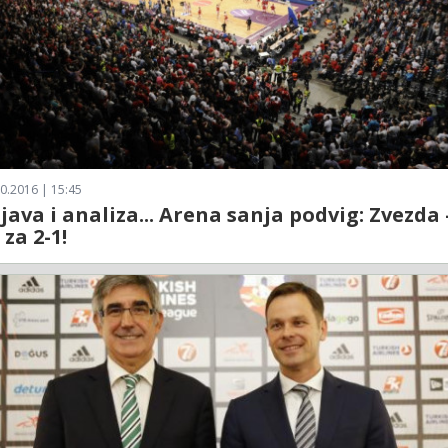
0.2016 | 15:45
ajava i analiza... Arena sanja podvig: Zvezda 
 za 2-1!