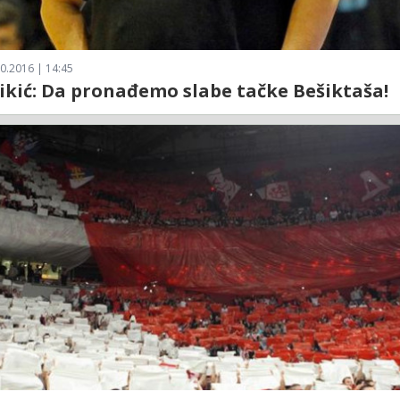
0.2016 | 14:45
žikić: Da pronađemo slabe tačke Bešiktaša!