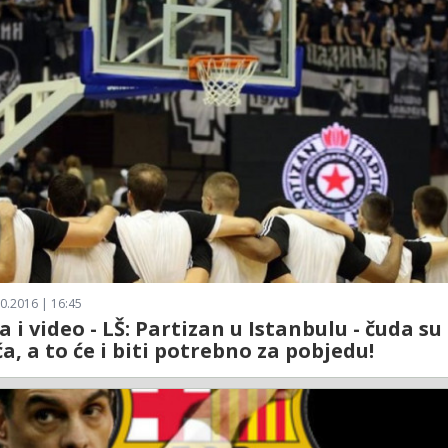
0.2016 | 16:45
a i video - LŠ: Partizan u Istanbulu - čuda su
, a to će i biti potrebno za pobjedu!