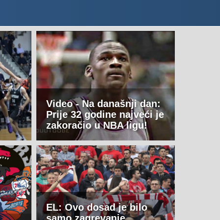
Video - Na današnji dan:
Prije 32 godine najveći je
zakoračio u NBA ligu!
EL: Ovo dosad je bilo
samo zagrevanje,