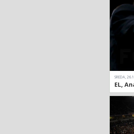
SREDA, 26.1
EL, An