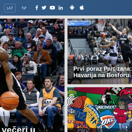
LAT
ЋР
Prvi poraz Partizana:
Havarija na Bosforu
 večeri u