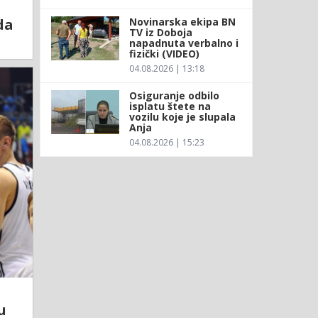
Novinarska ekipa BN
da
TV iz Doboja
napadnuta verbalno i
fizički (VIDEO)
04.08.2026 | 13:18
Osiguranje odbilo
isplatu štete na
vozilu koje je slupala
Anja
04.08.2026 | 15:23
u