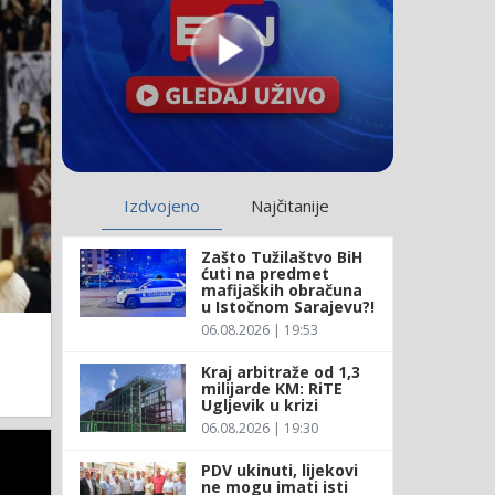
Izdvojeno
Najčitanije
Zašto Tužilaštvo BiH
ćuti na predmet
mafijaških obračuna
u Istočnom Sarajevu?!
06.08.2026 | 19:53
Kraj arbitraže od 1,3
milijarde KM: RiTE
Ugljevik u krizi
06.08.2026 | 19:30
PDV ukinuti, lijekovi
ne mogu imati isti