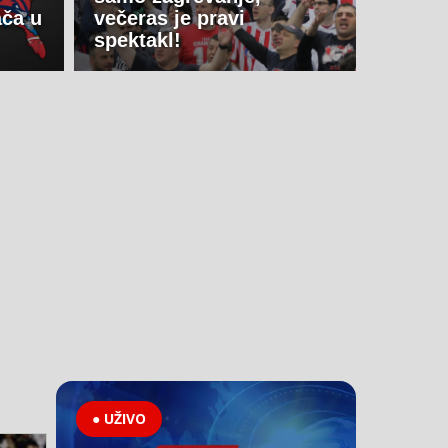
ača u
večeras je pravi
spektakl!
● UŽIVO