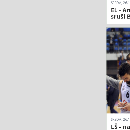
SREDA, 26.1
EL - A
sruši 
SREDA, 26.1
LŠ - n