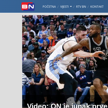
POČETNA
VIJESTI
RTV BN
KONTAKT
Video: ON je junak prve