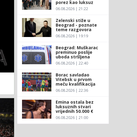
porez kao luksuz
06.08.2026 | 21:22
Zelenski stiže u
Beograd - poznate
teme razgovora
06.08.2026 | 19:19
Beograd: Muškarac
preminuo poslije
uboda stršljena
06.08.2026 | 22:40
Borac savladao
Vitebsk u prvom
meču kvalifikacija
06.08.2026 | 22:36
Emina ostala bez
luksuznih stvari
vrijednih 50.000 €
06.08.2026 | 21:00