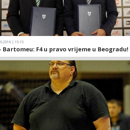
0.2016 | 15:15
- Bartomeu: F4 u pravo vrijeme u Beogradu!