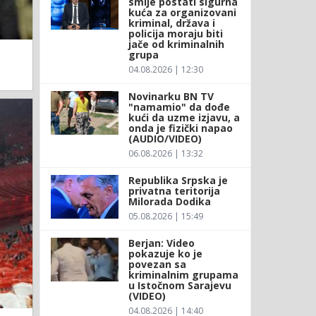
smije postati sigurna
kuća za organizovani
kriminal, država i
policija moraju biti
jače od kriminalnih
grupa
04.08.2026 | 12:30
Novinarku BN TV
"namamio" da dođe
kući da uzme izjavu, a
onda je fizički napao
(AUDIO/VIDEO)
06.08.2026 | 13:32
Republika Srpska je
privatna teritorija
Milorada Dodika
05.08.2026 | 15:49
Berjan: Video
pokazuje ko je
povezan sa
kriminalnim grupama
u Istočnom Sarajevu
(VIDEO)
04.08.2026 | 14:40