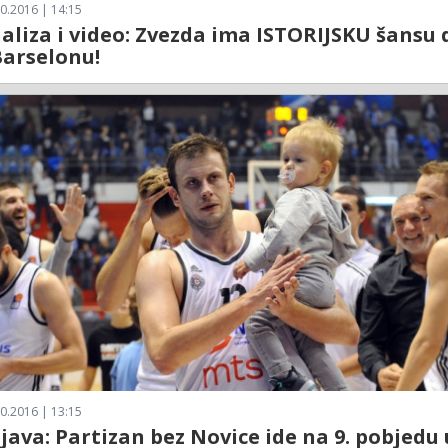
0.2016 | 14:15
naliza i video: Zvezda ima ISTORIJSKU šansu 
Barselonu!
0.2016 | 13:15
ajava: Partizan bez Novice ide na 9. pobjedu 