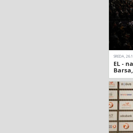
SREDA, 26.1
EL - n
Barsa,