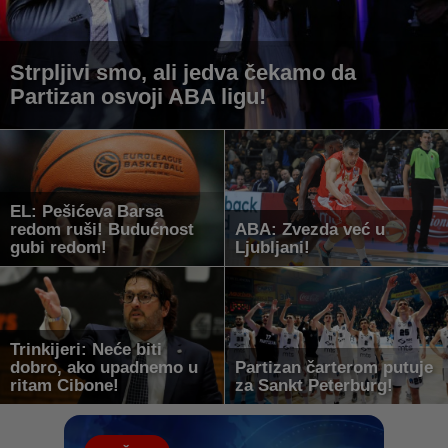
Strpljivi smo, ali jedva čekamo da
Partizan osvoji ABA ligu!
EL: Pešićeva Barsa
redom ruši! Budućnost
ABA: Zvezda već u
gubi redom!
Ljubljani!
Trinkijeri: Neće biti
dobro, ako upadnemo u
Partizan čarterom putuje
ritam Cibone!
za Sankt Peterburg!