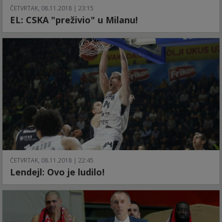
ČETVRTAK, 08.11.2018 | 23:15
EL: CSKA "preživio" u Milanu!
ČETVRTAK, 08.11.2018 | 22:45
Lendejl: Ovo je ludilo!