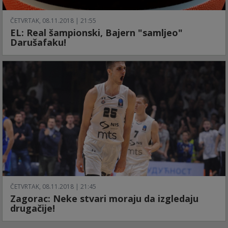
ČETVRTAK, 08.11.2018 | 21:55
EL: Real šampionski, Bajern "samljeo"
Darušafaku!
ČETVRTAK, 08.11.2018 | 21:45
Zagorac: Neke stvari moraju da izgledaju
drugačije!