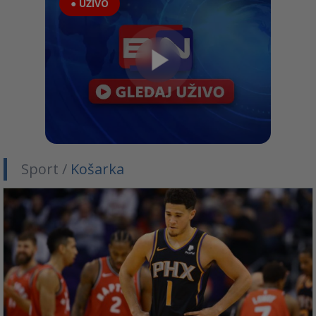
● UŽIVO
Sport /
Košarka