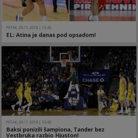
PETAK, 09.11.2018 | 12:45
EL: Atina je danas pod opsadom!
PETAK, 09.11.2018 | 10:45
Baksi ponizili šampiona, Tander bez
Vestbruka razbio Hjuston!