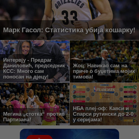
Марк Гасол: Статистика убија кошарку!
Интервју - Предраг
Даниловић, председник
Жоц: Навикао сам на
КСС: Много сам
приче о буџетима мојих
поносан на дјецу!
тимова!
НБА плеј-оф: Кавси и
Мегина „стотка“ против
Спарси рутински до 2-0
Партизана!
у серијама!