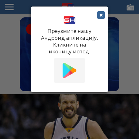
×
● UŽIVO
Преузмите нашу
Андроид апликацију.
Кликните на
иконицу испод.