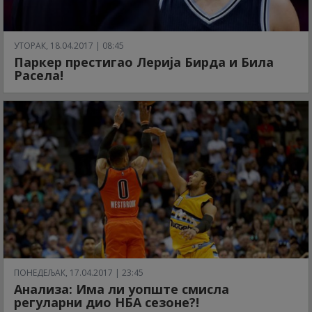
УТОРАК, 18.04.2017 | 08:45
Паркер престигао Лерија Бирда и Била
Расела!
ПОНЕДЕЉАК, 17.04.2017 | 23:45
Анализа: Има ли уопште смисла
регуларни дио НБА сезоне?!