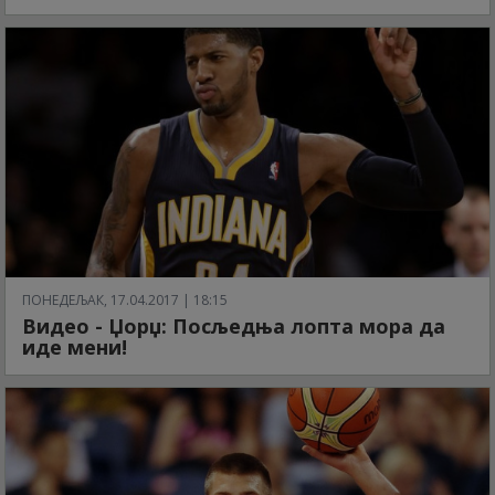
ПОНЕДЕЉАК, 17.04.2017 | 18:15
Видео - Џорџ: Посљедња лопта мора да
иде мени!