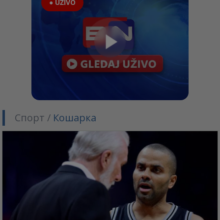
● UŽIVO
Спорт /
Кошарка