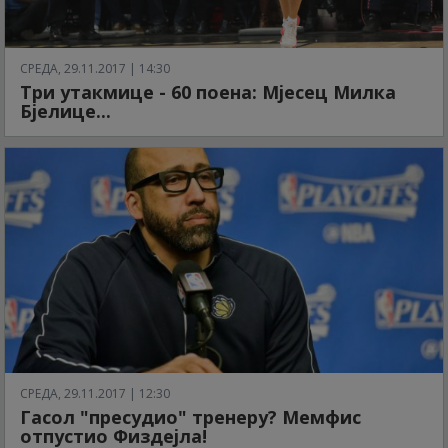
СРЕДА, 29.11.2017 | 14:30
Три утакмице - 60 поена: Мјесец Милка
Бјелице...
СРЕДА, 29.11.2017 | 12:30
Гасол "пресудио" тренеру? Мемфис
отпустио Физдејла!