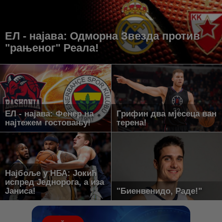
ЕЛ - најава: Одморна Звезда против
"рањеног" Реала!
ЕЛ - најава: Фенер на
Грифин два мјесеца ван
најтежем гостовању!
терена!
Најбоље у НБА: Јокић
испред Једнорога, а иза
Јаниса!
"Биенвенидо, Раде!"