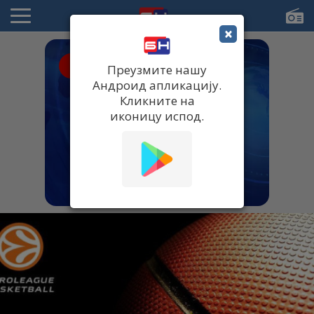
×
● UŽIVO
Преузмите нашу
Андроид апликацију.
Кликните на
иконицу испод.