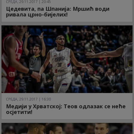
СРЕДА, 29.11.2017 | 20:45
Цедевита, па Шпанија: Мршић води
ривала црно-бијелих!
СРЕДА, 29.11.2017 | 16:30
Медији у Хрватској: Теов одлазак се неће
осјетити!