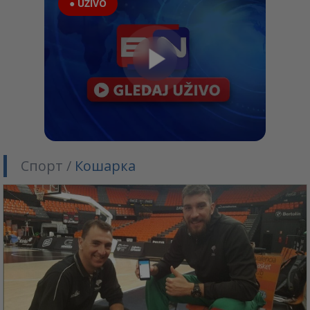
● UŽIVO
Спорт /
Кошарка