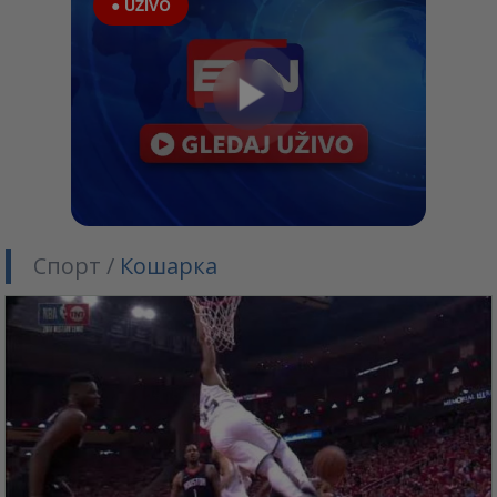
● UŽIVO
Спорт /
Кошарка