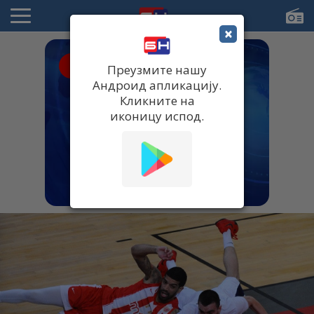
×
● UŽIVO
Преузмите нашу
Андроид апликацију.
Кликните на
иконицу испод.