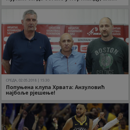
СРЕДА, 02.05.2018 | 15:30
Попуњена клупа Хрвата: Анзуловић
најбоље рјешење!