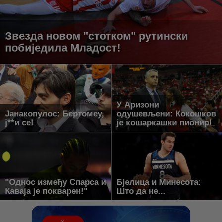
Звезда новом "стотком" рутински
побиједила Младост!
У Аризони
Јанакопулос: Бертомеу,
одушевљени: Кокошков
ј**и се!
је кошаркашки пионир!
"Однос између Спарса и
Бјелица и Минесота:
Каваја је покварен!"
Што да не...