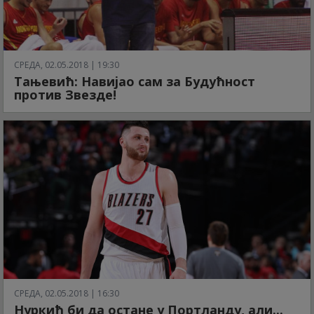
СРЕДА, 02.05.2018 | 19:30
Тањевић: Навијао сам за Будућност
против Звезде!
СРЕДА, 02.05.2018 | 16:30
Нуркић би да остане у Портланду, али...