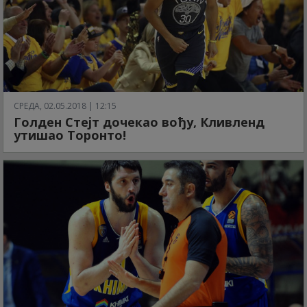
СРЕДА, 02.05.2018 | 12:15
Голден Стејт дочекао вођу, Кливленд
утишао Торонто!