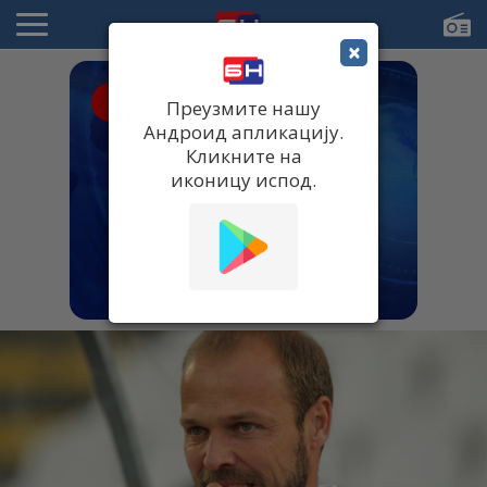
×
● UŽIVO
Преузмите нашу
Андроид апликацију.
Кликните на
иконицу испод.