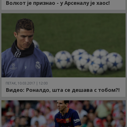
Волкот је признао - у Арсеналу је хаос!
ПЕТАК, 10.03.2017 | 12:00
Видео: Роналдо, шта се дешава с тобом?!