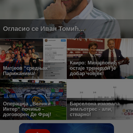
Огласио се Иван Томић...
Каиро: Михајловић
Матјеов “средњак“
остаје тренер,он је
Парижанима!
добар човјек!
Операција „Велики
Барселона изазвала
Интер“ почиње -
земљотрес - али,
договорен Де Фрај!
стварно!