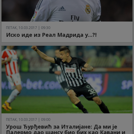
ПЕТАК, 10.03.2017 | 09:30
Иско иде из Реал Мадрида у...?!
ПЕТАК, 10.03.2017 | 09:00
Урош Ђурђевић за Италијане: Да ми је
Палермо дао шансу био бих као Кавани и