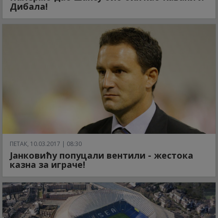
Дибала!
ПЕТАК, 10.03.2017 | 08:30
Јанковићу попуцали вентили - жестока
казна за играче!