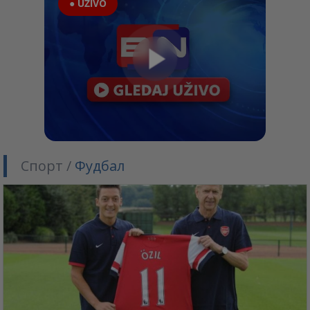
● UŽIVO
Спорт /
Фудбал