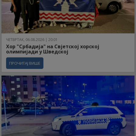
ЧЕТВРТАК, 06.08.2026 | 20:01
Хор "Србадија" на Свјетској хорској
олимпијади у Шведској
ПРОЧИТАЈ ВИШЕ