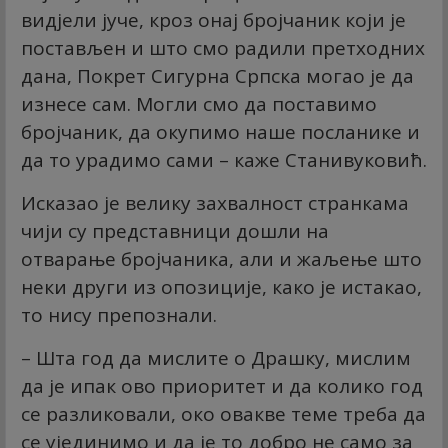
видјели јуче, кроз онај бројчаник који је
постављен и што смо радили претходних
дана, Покрет Сигурна Српска могао је да
изнесе сам. Могли смо да поставимо
бројчаник, да окупимо наше посланике и
да то урадимо сами – каже Станивуковић.
Исказао је велику захвалност странкама
чији су представници дошли на
отварање бројчаника, али и жаљење што
неки други из опозиције, како је истакао,
то нису препознали.
– Шта год да мислите о Драшку, мислим
да је ипак ово приоритет и да колико год
се разликовали, око овакве теме треба да
се ујединимо и да је то добро не само за