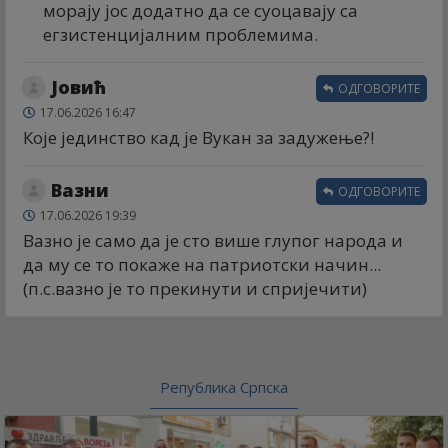
морају јос додатно да се суоцавају са
егзистенцијалним проблемима.
Јовић
ОДГОВОРИТЕ
17.06.2026 16:47
Које јединство кад је Вукан за задужење?!
Вазни
ОДГОВОРИТЕ
17.06.2026 19:39
Вазно је само да је сто више глупог народа и
да му се то покаже на патриотски начин...
(п.с.вазно је то прекинути и спријечити)
Република Српска