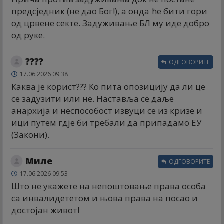
предсједник (не дао Бог!), а онда ће бити гори
од црвене секте. Задуживање БЛ му иде добро
од руке.
????
ОДГОВОРИТЕ
17.06.2026 09:38
Каква је корист??? Ко пита опозицију да ли це
се задузити или не. Наставља се даље
анархија и неспособост извуци се из кризе и
ици путем гдје би требали да припадамо ЕУ
(Закони).
Миле
ОДГОВОРИТЕ
17.06.2026 09:53
Што не укажете на непоштовање права особа
са инвалидететом и њова права на посао и
достојан живот!