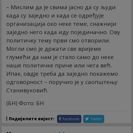
– Мислим да је свима јасно да су људи
када су заједно и када се одређује
организација око неке теме, снажнији
заједно него када иду појединачно. Ову
политичку тему први смо отворили.
Могли смо је држати све вријеме
глумећи да нам је стало само до неке
наше политичке приче или чега већ.
Ипак, овдје треба да заједно покажемо
одговорност – поручио је у саопштењу
Станивуковић.
(БН) Фото: БН
Подијелите вијест:
Facebook
Twitter