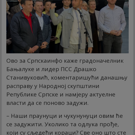
Ово за Српскаинфо каже градоначелник
Бањалуке и лидер ПСС Драшко
Станивуковић, коментаришући данашњу
расправу у Народној скупштини
Републике Српске и намјеру актуелне
власти да се поново задужи.
– Наши праунуци и чукунунуци овим ће
се задужити. Уколико та одлука прође,
који су сљедећи кораци? Све оно што сте