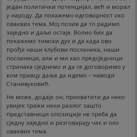
један политички потенцијал, већ и морал
у народу. Да покажемо одговорност око
оваквих тема. Мој позив да то радимо
заједно и даље остаје. Волио бих да
покажемо тимски дух и да када ово
прође наши клубови посланика, наши
посланици, али и ми као предсједници
странака сједнемо и да се договоримо у
ком правцу даље да идемо – наводи
Станивуковић.
Не може, додаје он, прихватити да неко
увијек тражи неки разлог зашто
представници опозиције не треба да
сједну заједно и разговарају чак и око
оваквих тема.