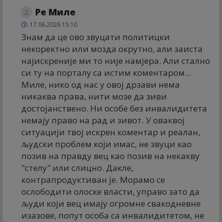
Ре Миле
17.06.2026 15:10
Знам да це ово звуцати политицки
некоректно или мозда окрутно, али заиста
најискреније ми то није намјера. Али стално
си ту на порталу са истим коментаром...
Миле, нико од нас у овој дрзави нема
никаква права, нити мозе да зиви
достојанствено. Ни особе без инвалидитета
немају право на рад и зивот. У оваквој
ситуацији твој искрен коментар и реалан,
људски проблем који имас, не звуци као
позив на правду вец као позив на некакву
"стелу" или слицно. Дакле,
контрапродуктиван је. Морамо се
ослободити олоске власти, управо зато да
људи који вец имају огромне свакодневне
изазове, попут особа са инвалидитетом, не