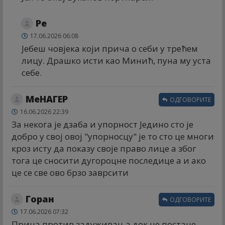
Ре
17.06.2026 06:08
Јебеш човјека који прича о себи у трећем
лицу. Драшко исти као Минић, пуна му уста
себе.
МеНАГЕР
ОДГОВОРИТЕ
16.06.2026 22:39
За некога је дзаба и упорност Једино сто је
добро у свој овој "упорносцу" је то сто це многи
кроз исту да показу своје право лице а због
тога це сносити дугороцне последице а и ако
це се све ово брзо заврсити
Горан
ОДГОВОРИТЕ
17.06.2026 07:32
Прича против задуживања док не постане