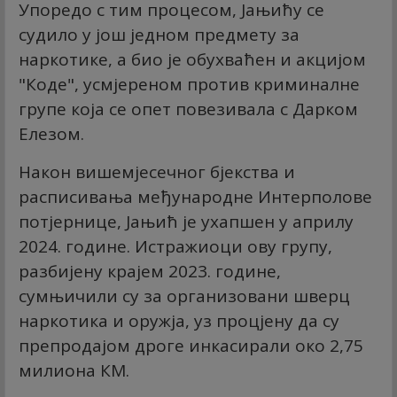
Упоредо с тим процесом, Јањићу се
судило у још једном предмету за
наркотике, а био је обухваћен и акцијом
"Коде", усмјереном против криминалне
групе која се опет повезивала с Дарком
Елезом.
Након вишемјесечног бјекства и
расписивања међународне Интерполове
потјернице, Јањић је ухапшен у априлу
2024. године. Истражиоци ову групу,
разбијену крајем 2023. године,
сумњичили су за организовани шверц
наркотика и оружја, уз процјену да су
препродајом дроге инкасирали око 2,75
милиона КМ.