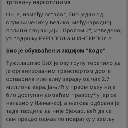
трговину наркотицима.
Он је, између осталог, био један од
осумњичених у великој међународној
полицијској акцији "Пролом 2", изведеној
уз подршку ЕУРОПОЛ-а и ИНТЕРПОл-а.
Био је обухваћен и акцијом "Коде"
Тужилаштво БиХ је ову групу теретило да
је организованим транспортом дроге
остварила илегалну зараду од чак 2,7
милиона евра. Јањић у првом маху није
био доступан домаћем правосуђу јер се
налазио у Њемачкој, а његова одбрана је
тада тврдила да није бјежао, већ да се
сам предао одмах по повратку у земљу.