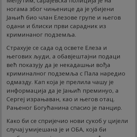
Међутим, сарајевска полиција је на
ногама због чињенице да је убијени
Јањић био члан Елезове групе и његов
одани и блиски први сарадник из
криминаног подземља.
Страхује се сада од освете Елеза и
његових људи, а обавјештајни подаци
већ показују да је некадашњи вођа
криминалног подземља с Пала наредио
одмазду. Кап која је прелила чашу је
информација да је Јањић преминуо, а
Сергеј израњаван, као и његов отац.
Рањеног Богућанина спасио је панцир.
Како би се спријечио нови сукоб у цијели
случај умијешана је и ОБА, која би