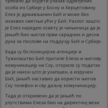
требало да осујети улазак одређених
особа из Србије у Босну и Херцеговину.
Елез је држављанин БиХ и може без
икаквих сметњи ући у БиХ. Разлог зашто
је Елез наредио освету је чињеница да је
Јањић био његов први сарадник и десна
рука за послове на подручју БиХ и Србије.
Када су бх.полицијске агенције и
Тужилаштво БиХ пратиле Елеза и његову
комуникацију на Скy, откриле су податак
да је након што је ухапшен, а изручен
БиХ, Јањић наставио да користи његов
Скy телефон и сву даљну комуникацију.
Тада је откривено да је Јањић по
упутствима Елеза био на директној вези