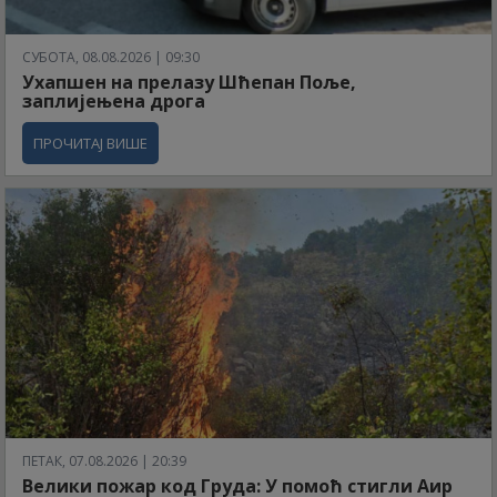
СУБОТА, 08.08.2026 | 09:30
Ухапшен на прелазу Шћепан Поље,
заплијењена дрога
ПРОЧИТАЈ ВИШЕ
ПЕТАК, 07.08.2026 | 20:39
Велики пожар код Груда: У помоћ стигли Аир