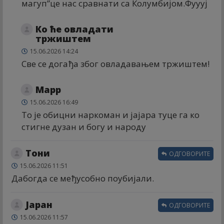
магуп”це нас сравнати са Колумбијом.Фуууј
Ко ће овладати
тржиштем
15.06.2026 14:24
Све се догађа због овладавањем тржиштем!
Марр
15.06.2026 16:49
То је обицни наркоман и јајара туце га ко
стигне дузан и богу и народу
Тони
ОДГОВОРИТЕ
15.06.2026 11:51
Дабогда се међусобно поубијали.
Јаран
ОДГОВОРИТЕ
15.06.2026 11:57