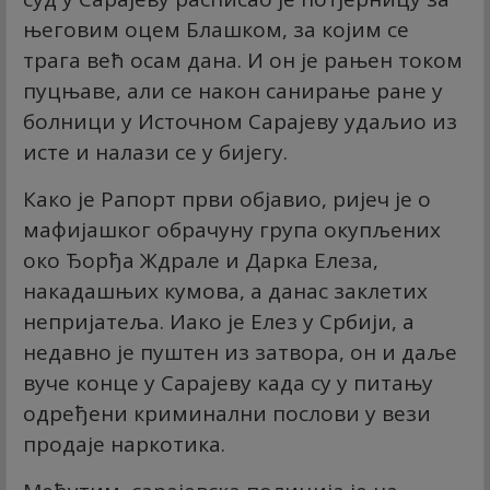
његовим оцем Блашком, за којим се
трага већ осам дана. И он је рањен током
пуцњаве, али се након санирање ране у
болници у Источном Сарајеву удаљио из
исте и налази се у бијегу.
Како је Рапорт први објавио, ријеч је о
мафијашког обрачуну група окупљених
око Ђорђа Ждрале и Дарка Елеза,
накадашњих кумова, а данас заклетих
непријатеља. Иако је Елез у Србији, а
недавно је пуштен из затвора, он и даље
вуче конце у Сарајеву када су у питању
одређени криминални послови у вези
продаје наркотика.