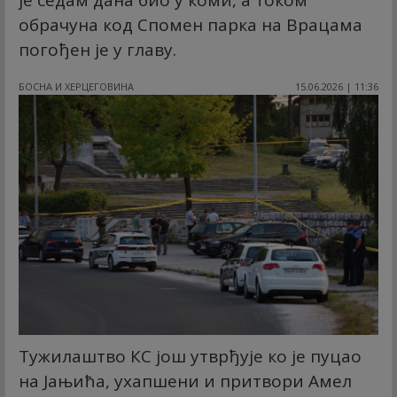
је седам дана био у коми, а током
обрачуна код Спомен парка на Врацама
погођен је у главу.
БОСНА И ХЕРЦЕГОВИНА
15.06.2026 | 11:36
Тужилаштво КС још утврђује ко је пуцао
на Јањића, ухапшени и притвори Амел