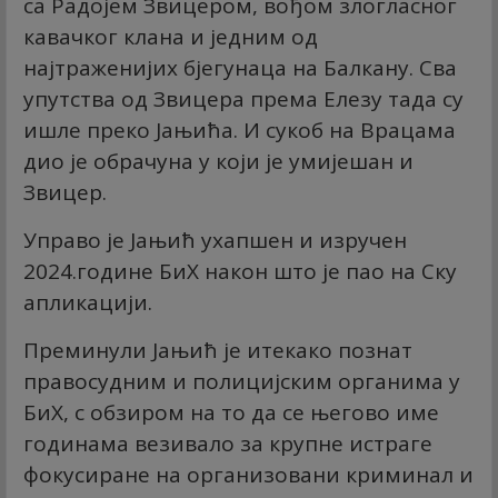
са Радојем Звицером, вођом злогласног
кавачког клана и једним од
најтраженијих бјегунаца на Балкану. Сва
упутства од Звицера према Елезу тада су
ишле преко Јањића. И сукоб на Врацама
дио је обрачуна у који је умијешан и
Звицер.
Управо је Јањић ухапшен и изручен
2024.године БиХ након што је пао на Скy
апликацији.
Преминули Јањић је итекако познат
правосудним и полицијским органима у
БиХ, с обзиром на то да се његово име
годинама везивало за крупне истраге
фокусиране на организовани криминал и