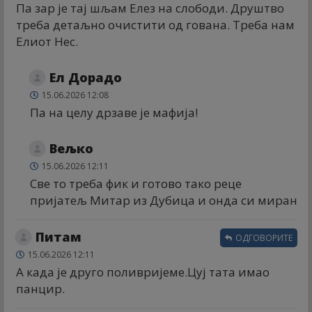
Па зар је тај шљам Елез на слободи. Друштво
треба детаљно очистити од гована. Треба нам
Елиот Нес.
Ел Дорадо
15.06.2026 12:08
Па на целу дрзаве је мафија!
Вељко
15.06.2026 12:11
Све то треба фик и готово тако реце
пријатељ Митар из Дубица и онда си миран
Питам
ОДГОВОРИТЕ
15.06.2026 12:11
А када је друго поливријеме.Цуј тата имао
панцир.