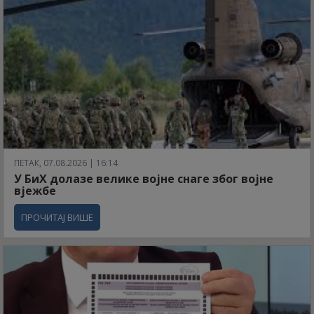
ПЕТАК, 07.08.2026 | 16:14
У БиХ долазе велике војне снаге због војне
вјежбе
ПРОЧИТАЈ ВИШЕ