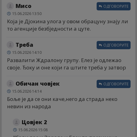
Мисо
ОДГОВОРИТЕ
15.06.2026 13:50
Која је Дјокина улога у овом обрацуну знају ли
то агенције безбједности а цуте.
Треба
ОДГОВОРИТЕ
15.06.2026 14:10
Развалити Ждралону групу. Елез је одлежао
своје. Ђоку и оне који га штите треба у затвор
Обичан човјек
ОДГОВОРИТЕ
15.06.2026 14:14
Боље је да се они каче,него да страда неко
невин из народа
Цовјек 2
15.06.2026 15:08