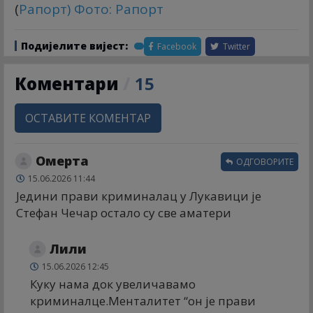
(
Рапорт
) Фото: Рапорт
Подијелите вијест:
Facebook
Twitter
Коментари
/
15
ОСТАВИТЕ КОМЕНТАР
Омерта
ОДГОВОРИТЕ
15.06.2026 11:44
Једини прави криминалац у Лукавици је
Стефан Чечар остало су све аматери
Лили
15.06.2026 12:45
Куку нама док увеличавамо
криминалце.Менталитет “он је прави