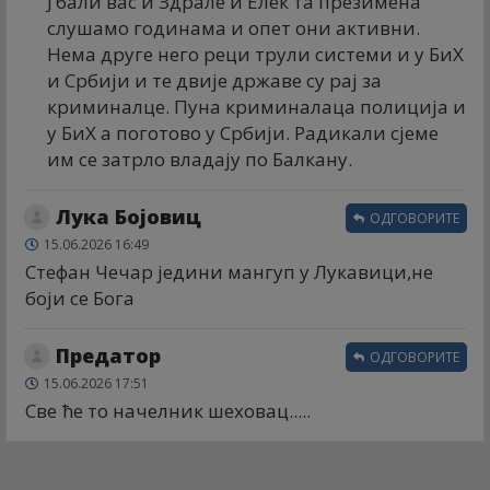
Ј’бали вас и Здрале и Елек та презимена
слушамо годинама и опет они активни.
Нема друге него реци трули системи и у БиХ
и Србији и те двије државе су рај за
криминалце. Пуна криминалаца полиција и
у БиХ а поготово у Србији. Радикали сјеме
им се затрло владају по Балкану.
Лука Бојовиц
ОДГОВОРИТЕ
15.06.2026 16:49
Стефан Чечар једини мангуп у Лукавици,не
боји се Бога
Предатор
ОДГОВОРИТЕ
15.06.2026 17:51
Све ће то начелник шеховац.....