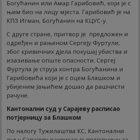
Богућанин или Амар Гарибовић, који је с
њим био на лицу мјеста. Гарибовић је на
КПЗ Игман, Богућанин на КЦУС-у.
С друге стране, притвор је предложен и
одређен и рањеном Сергеју Фуртули,
због кривичних дјела покушај убиства и
изазивање опште опасности. Сергеј
Фуртула је струја контра Богућанина и
Гарибовића који је с оцем Блашком и
убијеним Јањићем дошао да рашчисти
рачуне.
Кантонални суд у Сарајеву расписао
потјерницу за Блашком
По налогу Тужилаштва КС, Кантонални
суд у Сарајеву расписао је потјерницу за