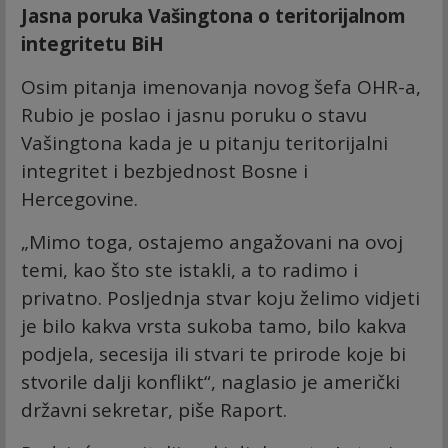
Jasna poruka Vašingtona o teritorijalnom
integritetu BiH
Osim pitanja imenovanja novog šefa OHR-a,
Rubio je poslao i jasnu poruku o stavu
Vašingtona kada je u pitanju teritorijalni
integritet i bezbjednost Bosne i
Hercegovine.
„Mimo toga, ostajemo angažovani na ovoj
temi, kao što ste istakli, a to radimo i
privatno. Posljednja stvar koju želimo vidjeti
je bilo kakva vrsta sukoba tamo, bilo kakva
podjela, secesija ili stvari te prirode koje bi
stvorile dalji konflikt“, naglasio je američki
državni sekretar, piše Raport.