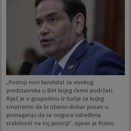
„Postoji novi kandidat za visokog
predstavnika u BiH kojeg ćemo podržati.
Riječ je o gospodinu iz Italije za kojeg
smatramo da bi obavio dobar posao u
pomaganju da se osigura određena
stabilnost na toj poziciji“, izjavio je Rubio.