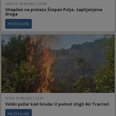
SUBOTA, 08.08.2026 | 09:30
Uhapšen na prelazu Šćepan Polje, zaplijenjena
droga
PROČITAJ VIŠE
PETAK, 07.08.2026 | 20:39
Veliki požar kod Gruda: U pomoć stigli Air Tractori
PROČITAJ VIŠE