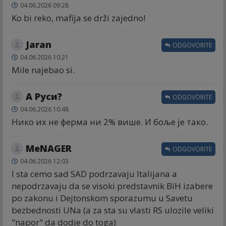
04.06.2026 09:28
Ko bi reko, mafija se drži zajedno!
Jaran
ODGOVORITE
04.06.2026 10:21
Mile najebao si.
А Руси?
ODGOVORITE
04.06.2026 10:48
Нико их не ферма ни 2% више. И боље је тако.
MeNAGER
ODGOVORITE
04.06.2026 12:03
I sta cemo sad SAD podrzavaju Italijana a
nepodrzavaju da se visoki predstavnik BiH izabere
po zakonu i Dejtonskom sporazumu u Savetu
bezbednosti UNa (a za sta su vlasti RS ulozile veliki
"napor" da dodje do toga)