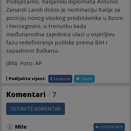
Podsjećamo, italijanski diplomata Antonio
Zanardi Landi dobio je nominaciju Italije za
poziciju novog visokog predstavnika u Bosni
i Hercegovini, u trenutku kada
međunarodna zajednica ulazi u osjetljivu
fazu redefiniranja politike prema BiH i
zapadnom Balkanu.
(BN) Foto: AP
Podijelite vijest:
Facebook
Twitter
Komentari
/
7
OSTAVITE KOMENTAR
Mile
ODGOVORITE