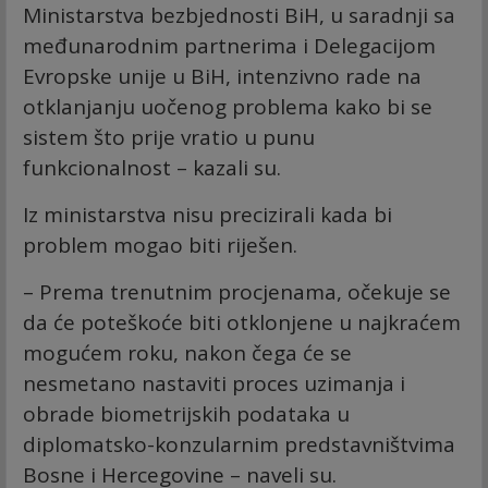
Ministarstva bezbjednosti BiH, u saradnji sa
međunarodnim partnerima i Delegacijom
Evropske unije u BiH, intenzivno rade na
otklanjanju uočenog problema kako bi se
sistem što prije vratio u punu
funkcionalnost – kazali su.
Iz ministarstva nisu precizirali kada bi
problem mogao biti riješen.
– Prema trenutnim procjenama, očekuje se
da će poteškoće biti otklonjene u najkraćem
mogućem roku, nakon čega će se
nesmetano nastaviti proces uzimanja i
obrade biometrijskih podataka u
diplomatsko-konzularnim predstavništvima
Bosne i Hercegovine – naveli su.