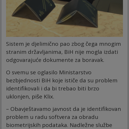
Sistem je djelimično pao zbog čega mnogim
stranim državljanima, BiH nije mogla izdati
odgovarajuće dokumente za boravak.
O svemu se oglasilo Ministarstvo
bezbjednosti BiH koje ističe da su problem
identifikovali i da bi trebao biti brzo
uklonjen, piše Klix.
– Obavještavamo javnost da je identifikovan
problem u radu softvera za obradu
biometrijskih podataka. Nadležne službe