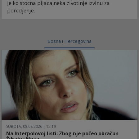
je ko stocna pijaca,neka zivotinje izvinu za
poredjenje.
Bosna i Hercegovina
SUBOTA, 08.08.2026 | 12:19
Na Interpolovoj listi: Zbog nje počeo obračun
Ždrale i Eleza