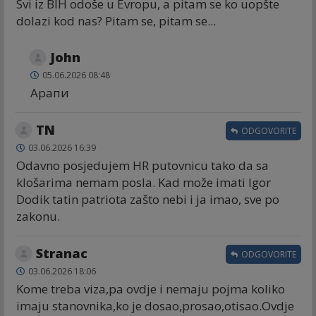
Svi iz BIH odoše u Evropu, a pitam se ko uopšte
dolazi kod nas? Pitam se, pitam se...
John
05.06.2026 08:48
Арапи
TN
ODGOVORITE
03.06.2026 16:39
Odavno posjedujem HR putovnicu tako da sa
klošarima nemam posla. Kad može imati Igor
Dodik tatin patriota zašto nebi i ja imao, sve po
zakonu.
Stranac
ODGOVORITE
03.06.2026 18:06
Kome treba viza,pa ovdje i nemaju pojma koliko
imaju stanovnika,ko je dosao,prosao,otisao.Ovdje