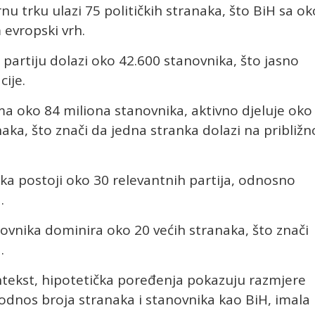
 trku ulazi 75 političkih stranaka, što BiH sa ok
 evropski vrh.
 partiju dolazi oko 42.600 stanovnika, što jasno
cije.
ma oko 84 miliona stanovnika, aktivno djeluje oko
naka, što znači da jedna stranka dolazi na približn
ka postoji oko 30 relevantnih partija, odnosno
.
anovnika dominira oko 20 većih stranaka, što znači
.
ontekst, hipotetička poređenja pokazuju razmjere
 odnos broja stranaka i stanovnika kao BiH, imala