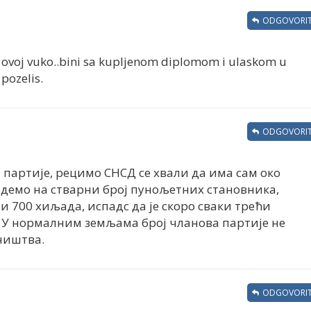
ODGOVORIT
 u ovoj vuko..bini sa kupljenom diplomom i ulaskom u
 pozelis.
ODGOVORIT
а партије, рецимо СНСД се хвали да има сам око
ведемо на стварни број пунољетних становника,
е и 700 хиљада, испадс да је скоро сваки трећи
. У нормалним земљама број чланова партије не
ништва.
ODGOVORIT