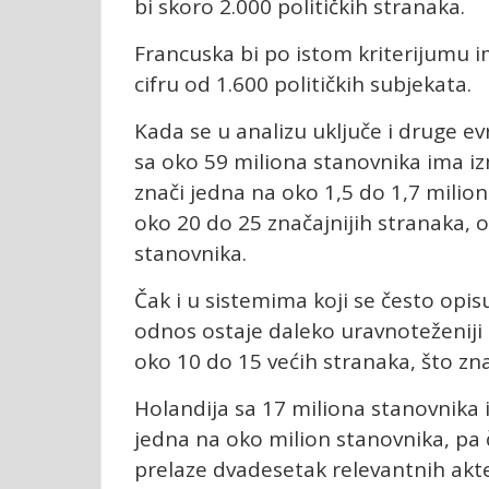
bi skoro 2.000 političkih stranaka.
Francuska bi po istom kriterijumu im
cifru od 1.600 političkih subjekata.
Kada se u analizu uključe i druge evr
sa oko 59 miliona stanovnika ima iz
znači jedna na oko 1,5 do 1,7 milio
oko 20 do 25 značajnijih stranaka,
stanovnika.
Čak i u sistemima koji se često opisu
odnos ostaje daleko uravnoteženiji 
oko 10 do 15 većih stranaka, što zn
Holandija sa 17 miliona stanovnika
jedna na oko milion stanovnika, pa 
prelaze dvadesetak relevantnih akt