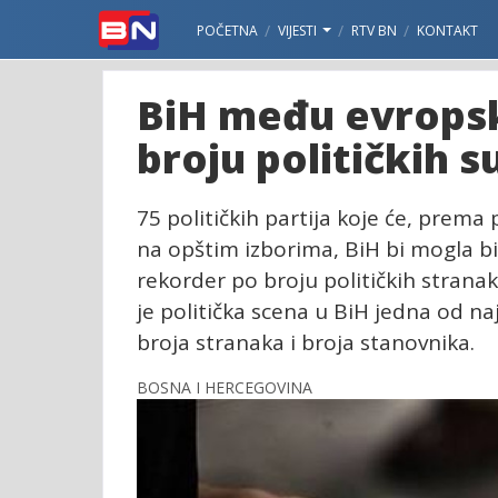
POČETNA
VIJESTI
RTV BN
KONTAKT
BiH među evrops
broju političkih 
75 političkih partija koje će, prem
na opštim izborima, BiH bi mogla bit
rekorder po broju političkih strana
je politička scena u BiH jedna od n
broja stranaka i broja stanovnika.
BOSNA I HERCEGOVINA