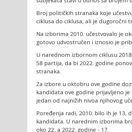
subjekata stavi u odnos sa brojem 
Broj političkih stranaka koje učest
ciklusa do ciklusa, ali je dugoročni t
Na izborima 2010. učestvovalo je oko
gotovo udvostručen i iznosio je prib
U narednom izbornom ciklusu 2018. za
58 partija, da bi 2022. godine ponov
stranaka.
Za izbore u oktobru ove godine dozv
kandidata ove godine prijavljeno je 
jedan od najnižih nivoa njihovog uč
Poređenja radi, 2010. bilo ih je 13, 
kandidata. U narednim izborima broj
oko 22, a 2022. godine - 17.