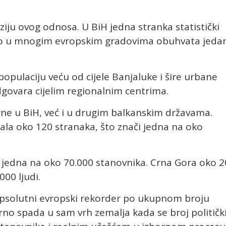
ziju ovog odnosa. U BiH jedna stranka statistički
to u mnogim evropskim gradovima obuhvata jeda
opulaciju veću od cijele Banjaluke i šire urbane
govara cijelim regionalnim centrima.
rne u BiH, već i u drugim balkanskim državama.
mala oko 120 stranaka, što znači jedna na oko
 jedna na oko 70.000 stanovnika. Crna Gora oko 2
000 ljudi.
e apsolutni evropski rekorder po ukupnom broju
rno spada u sam vrh zemalja kada se broj političk