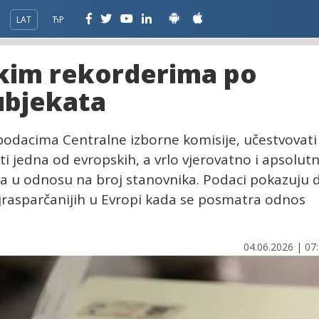
LAT
ЋР
kim rekorderima po
subjekata
a podacima Centralne izborne komisije, učestvovati
i jedna od evropskih, a vrlo vjerovatno i apsolutn
ka u odnosu na broj stanovnika. Podaci pokazuju 
ajrasparčanijih u Evropi kada se posmatra odnos
04.06.2026 | 07