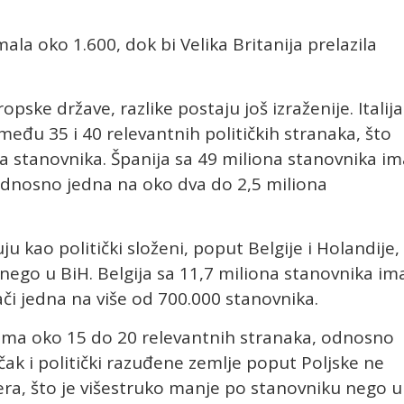
ala oko 1.600, dok bi Velika Britanija prelazila
opske države, razlike postaju još izraženije. Italija
među 35 i 40 relevantnih političkih stranaka, što
na stanovnika. Španija sa 49 miliona stanovnika im
 odnosno jedna na oko dva do 2,5 miliona
ju kao politički složeni, poput Belgije i Holandije,
nego u BiH. Belgija sa 11,7 miliona stanovnika im
ači jedna na više od 700.000 stanovnika.
 ima oko 15 do 20 relevantnih stranaka, odnosno
čak i politički razuđene zemlje poput Poljske ne
era, što je višestruko manje po stanovniku nego u