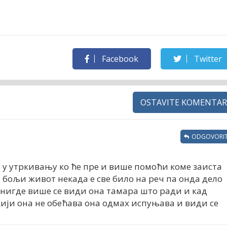
Facebook
Twitter
OSTAVITE KOMENTAR
ODGOVORIT
и у утркивању ко ће пре и више помоћи коме заиста
 бољи живот некада е све било на реч па онда дело
а нигде више се види она тамара што ради и кад
цији она не обећава она одмах испуњава и види се