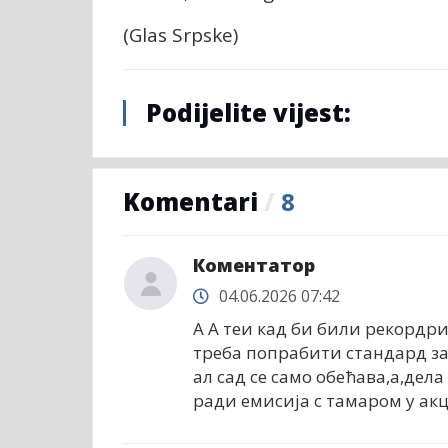
(Glas Srpske)
Podijelite vijest:
Komentari
/
8
Коментатор
04.06.2026 07:42
А А теи кад би били рекордр
треба попрабити стандард за
ал сад се само обећава,а,дел
ради емисија с тамаром у ак