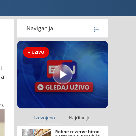
Navigacija
● UŽIVO
i
da
:16
Izdvojeno
Najčitanije
Robne rezerve hitno