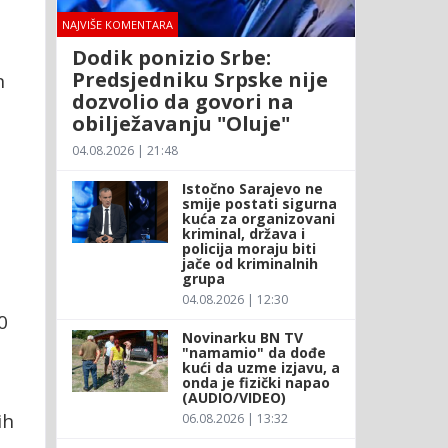
NAJVIŠE KOMENTARA
Dodik ponizio Srbe:
Predsjedniku Srpske nije
n
dozvolio da govori na
obilježavanju "Oluje"
04.08.2026 | 21:48
Istočno Sarajevo ne
smije postati sigurna
kuća za organizovani
kriminal, država i
policija moraju biti
jače od kriminalnih
grupa
04.08.2026 | 12:30
0
Novinarku BN TV
"namamio" da dođe
kući da uzme izjavu, a
onda je fizički napao
(AUDIO/VIDEO)
ih
06.08.2026 | 13:32