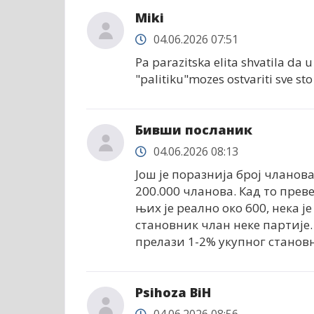
Miki
04.06.2026 07:51
Pa parazitska elita shvatila da
"palitiku"mozes ostvariti sve sto
Бивши посланик
04.06.2026 08:13
Још је поразнија број чланов
200.000 чланова. Кад то пре
њих је реално око 600, нека ј
становник члан неке партије
прелази 1-2% укупног станов
Psihoza BiH