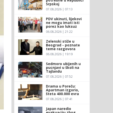
potrebne u Republici
Srpskoj
07.08.2026 | 07:13
PDV ukinuti, lijekovi
ne mogu imati isti
porez kao luksuz
06.08.2026 | 21:22
Zelenski stiže u
Beograd - poznate
teme razgovora
06.08.2026 | 19:19
Sedmoro ubijenih u
pucnjavi u školi na
Tajlandu
07.08.2026 | 07:52
Drama u Poreču:
Apartman izgorio,
šteta 400.000 evra
07.08.2026 | 07:41
Japan naredio
evakuaciju zbog